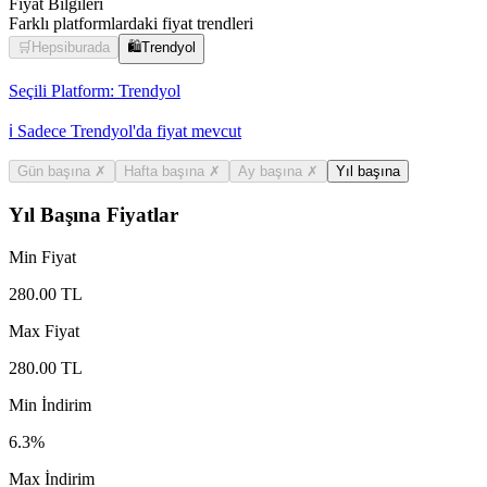
Fiyat Bilgileri
Farklı platformlardaki fiyat trendleri
🛒
Hepsiburada
🛍️
Trendyol
Seçili Platform:
Trendyol
ℹ️ Sadece Trendyol'da fiyat mevcut
Gün başına
✗
Hafta başına
✗
Ay başına
✗
Yıl başına
Yıl Başına Fiyatlar
Min Fiyat
280.00
TL
Max Fiyat
280.00
TL
Min İndirim
6.3
%
Max İndirim