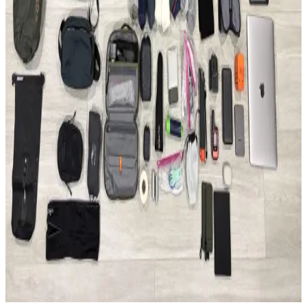
uygundur.
Able Carry Max EDC ve Aer Travel Pack 4 28L (X-
Pac) Sırt Çantası Karşılaştırması
Able Carry Max EDC ve Aer Travel Pack 4 28L sırt çantaları,
malzeme kalitesi, taşıma konforu ve organizasyon özellikleriyle
günlük kullanım ve seyahat ihtiyaçlarına farklı çözümler sunuyor.
50 Günlük Güney Avrupa Seyahati İçin Minimalist
Tek Çanta Hazırlığı ve İpuçları
Güney Avrupa'da 50 gün süren seyahatte sadece 35 litrelik sırt
çantası kullanılarak hafiflik ve işlevsellik ön planda tutuldu. Kıyafet,
teknoloji ve bakım önerileriyle minimal seyahat deneyimi anlatılıyor.
2026 Asya ve Okyanusya Sırt Çantası Seyahati İçin
Ekipman ve Planlama Rehberi
2026'da başlayacak Asya ve Okyanusya sırt çantası seyahati için
detaylı ekipman ve planlama önerileri sunulmaktadır. Seyahat rotası,
aktiviteler ve ağırlık dengesi üzerinde durulmuştur.