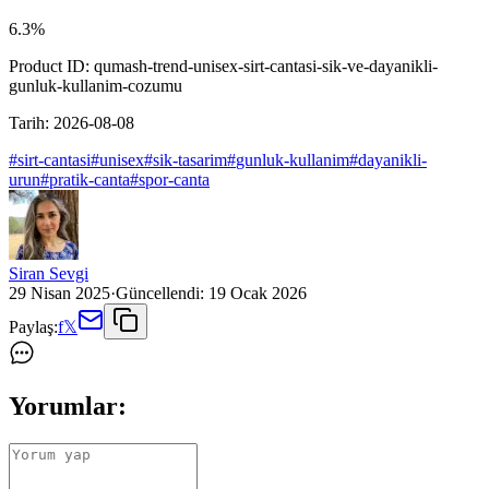
6.3
%
Product ID:
qumash-trend-unisex-sirt-cantasi-sik-ve-dayanikli-
gunluk-kullanim-cozumu
Tarih:
2026-08-08
#
sirt-cantasi
#
unisex
#
sik-tasarim
#
gunluk-kullanim
#
dayanikli-
urun
#
pratik-canta
#
spor-canta
Siran Sevgi
29 Nisan 2025
·
Güncellendi:
19 Ocak 2026
Paylaş:
f
𝕏
Yorumlar: