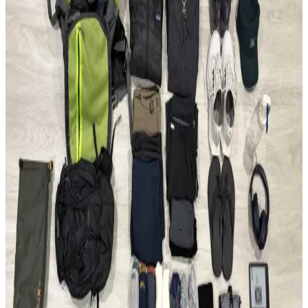
seyahat konseptindeki rolleri incelenerek, ideal çanta seçimi ve
fonksiyonellik dengesi üzerine kapsamlı bilgiler sunulmaktadır.
Fjällräven Kånken 16L ile 15 Günlük Yaz
Seyahatinde Hafif ve Verimli Paketleme
Fjällräven Kånken 16L sırt çantasıyla 15 günlük yaz seyahati için
hafif ve düzenli paketleme yöntemleri, ergonomik özellikler ve
seyahat deneyimleri detaylandırılıyor.
22.5L ve Kişisel Eşya ile Seyahat veya Tek 30L Sırt
Çantası Tercihi: Hava Yolu Kısıtlamaları ve Konfor
Seyahatlerde 22.5L sırt çantası ve kişisel eşya kombinasyonu ile tek
28-30L sırt çantası arasındaki avantajlar, hava yolu kısıtlamaları ve
taşıma konforu açısından karşılaştırılıyor.
Evergoods CPL16 Sırt Çantası: Minimal Tasarım ve
Fonksiyonellik Üzerine 6 Aylık Değerlendirme
Evergoods CPL16, su şişesi cebi olmadan tasarım bütünlüğü ve
kullanım kolaylığı sunar. 16 litrelik kapasitesi, dayanıklı malzemesi
ve dengeli yapısıyla günlük kullanım ve kısa seyahatler için