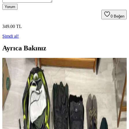
Yorum
0
Beğen
349
.00
TL
Şimdi al!
Ayrıca Bakınız
Modifiye Edilmiş Vintage REI Sırt Çantası: Hafiflik
ve Fonksiyonellik Üzerine Teknik İnceleme
Vintage REI sırt çantasının modifikasyonları, hafiflik ve
fonksiyonelliği artırarak günlük kullanım ve seyahat için optimize
edilmiştir. Teknik müdahaleler ergonomi ve dayanıklılığı
güçlendirmektedir.
Çoklu Sırt Çantası Koleksiyonu ve Onebag Seyahat
Konseptinde Kullanım İncelemesi
Çeşitli sırt çantalarının kullanım alanları, özellikleri ve onebag