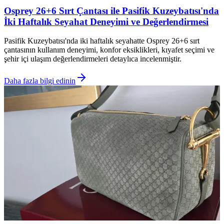
Osprey 26+6 Sırt Çantası ile Pasifik Kuzeybatısı'nda
İki Haftalık Seyahat Deneyimi ve Değerlendirmesi
Pasifik Kuzeybatısı'nda iki haftalık seyahatte Osprey 26+6 sırt
çantasının kullanım deneyimi, konfor eksiklikleri, kıyafet seçimi ve
şehir içi ulaşım değerlendirmeleri detaylıca incelenmiştir.
Daha fazla bilgi edinin