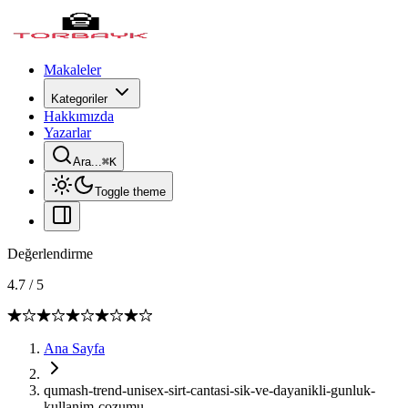
Makaleler
Kategoriler
Hakkımızda
Yazarlar
Ara...
⌘
K
Toggle theme
Değerlendirme
4.7
/
5
Ana Sayfa
qumash-trend-unisex-sirt-cantasi-sik-ve-dayanikli-gunluk-
kullanim-cozumu