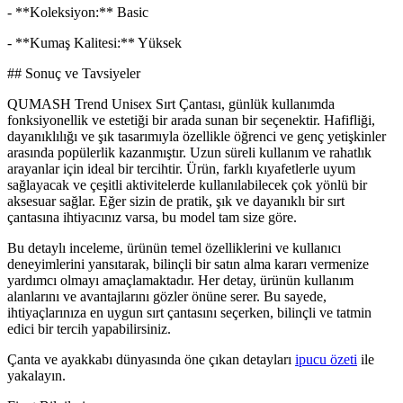
- **Koleksiyon:** Basic
- **Kumaş Kalitesi:** Yüksek
## Sonuç ve Tavsiyeler
QUMASH Trend Unisex Sırt Çantası, günlük kullanımda
fonksiyonellik ve estetiği bir arada sunan bir seçenektir. Hafifliği,
dayanıklılığı ve şık tasarımıyla özellikle öğrenci ve genç yetişkinler
arasında popülerlik kazanmıştır. Uzun süreli kullanım ve rahatlık
arayanlar için ideal bir tercihtir. Ürün, farklı kıyafetlerle uyum
sağlayacak ve çeşitli aktivitelerde kullanılabilecek çok yönlü bir
aksesuar sağlar. Eğer sizin de pratik, şık ve dayanıklı bir sırt
çantasına ihtiyacınız varsa, bu model tam size göre.
Bu detaylı inceleme, ürünün temel özelliklerini ve kullanıcı
deneyimlerini yansıtarak, bilinçli bir satın alma kararı vermenize
yardımcı olmayı amaçlamaktadır. Her detay, ürünün kullanım
alanlarını ve avantajlarını gözler önüne serer. Bu sayede,
ihtiyaçlarınıza en uygun sırt çantasını seçerken, bilinçli ve tatmin
edici bir tercih yapabilirsiniz.
Çanta ve ayakkabı dünyasında öne çıkan detayları
ipucu özeti
ile
yakalayın.