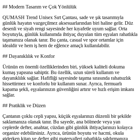
## Modern Tasarım ve Çok Yönlülük
QUMASH Trend Unisex Sırt Çantası, sade ve şık tasarımıyla
günlük hayatın vazgeçilmez aksesuarlarından biri haline gelir. Düz
desenli ve siyah rengi sayesinde her kıyafetle uyum sağlar. Orta
boyutuyla, günlük kullanımda ihtiyaç duyulan tüm eşyaları rahatlıkla
taşımanıza olanak tanır. Bu çanta, casual ve spor ortamlar için
idealdir ve hem iş hem de eğlence amaçlı kullanılabilir.
## Dayanıklılık ve Konfor
Ürünün en önemli özelliklerinden biri, yüksek kaliteli dokuma
kumaş yapısına sahiptir. Bu özellik, uzun süreli kullanım ve
dayanıklılık sağlar. Hafifliği sayesinde taşıma sırasında rahatsızlık
hissettirmez ve konforlu bir kullanım sunar. Ayrıca, fermuarlı
kapama şekli, eşyalarınızın güvenliğini artırır ve hızlı erişim imkanı
sağlar.
## Pratiklik ve Düzen
Çantanın çoklu cepli yapısı, küçük eşyalarınızı düzenli bir şekilde
saklamanıza olanak tanır. Bu sayede, ana bölmede veya yan
ceplerde defter, anahtar, cüzdan gibi günlük ihtiyaçlarınızı kolayca
organize edebilirsiniz. Ayrıca, ürünün boyutu ve hacmi, okula
giderken kitap ve defter gibi materyalleri rahatlıkla sığdırmanıza