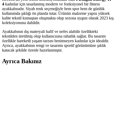
4
kadınlar için tasarlanmış modern ve fonksiyonel bir fitness
ayakkabısıdır. Siyah renk seçeneğiyle hem spor hem de günlük
kullanımda şıklığı ön planda tutar. Ürünün malzeme yapısı yüksek
kalite tekstil kumaştan oluşmakta olup sezona uygun olarak 2023 kış
koleksiyonuna dahildir.
Ayakkabının dış materyali hafif ve nefes alabilir özellikteki
tekstilden üretilmiş olup kullanıcısına rahatlık sağlar. Bu tasarım
özellikle hareketli yaşam tarzını benimseyen kadınlar için idealdir.
Ayrıca, ayakkabının rengi ve tasarımı sportif görünümüne şıklık
katacak şekilde özenle hazırlanmıştır.
Ayrıca Bakınız
İmerShoes Beyaz ve Lacivert Sneaker
Karşılaştırması: Konfor ve Şıklık Analizi
İmerShoes'in beyaz ve lacivert sneaker modelleri, hafifliği ve
rahatlığıyla günlük kullanım için ideal. Her iki model de nefes
alabilen kumaş ve slip-on tasarımıyla öne çıkar.
Benetton Bn-30196 Kırmızı Kadın Spor Ayakkabı