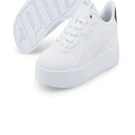
Ayakkabı: Şıklık ve Konforun Birleşimi
Benetton BN-30196, 3374 bordo kadın spor ayakkabısı, hafif, nefes
alabilir ve şık tasarımıyla günlük kullanım ve spor aktiviteleri için
ideal, konforlu ve dayanıklı bir seçenek sunar.
Nike Yeşil Sneaker Modelleri ve Fiyatlarıyla Stil ve
Konforu Bir Arada Sunar
Nike'nin yeşil sneaker koleksiyonu çeşitli modelleri, fiyat
seçenekleri ve kombin ipuçlarıyla şıklık ve rahatlığı bir arada sunar.
Nike Air Jordan Legacy 312 Low: Modern Tasarım
ve Yüksek Performanslı Spor Ayakkabısı
Nike Air Jordan Legacy 312 Low, şık tasarımı, konfor ve
dayanıklılığıyla günlük ve spor kullanımı için ideal, modern ve
klasik unsurları harmanlayan ayakkabıdır.
Beyaz Spor Ayakkabıları Siyaha Boyama
Yöntemleri ve Dikkat Edilmesi Gerekenler
Beyaz spor ayakkabıları siyaha boyama sürecini, doğru malzeme ve
tekniklerle nasıl yapılacağını ve dikkat edilmesi gereken önemli