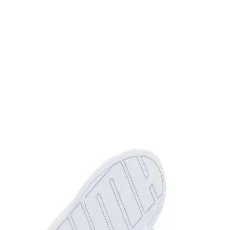
İmerShoes Beyaz ve Lacivert Sneaker
Karşılaştırması: Konfor ve Şıklık Analizi
İmerShoes'in beyaz ve lacivert sneaker modelleri, hafifliği ve
rahatlığıyla günlük kullanım için ideal. Her iki model de nefes
alabilen kumaş ve slip-on tasarımıyla öne çıkar.
Benetton Bn-30196 Kırmızı Kadın Spor Ayakkabı
Günlük Şıklık ve Konfor Sunar
Benetton'un şık ve konforlu tasarımıyla öne çıkan kırmızı kadın spor
ayakkabı, hafif ve nefes alabilir yapısıyla günlük kullanım için ideal,
dayanıklı ve estetik bir tercih.
Hammer Jack Hakiki Deri Spor Ayakkabı: Şık ve
Konforlu Günlük Kullanım Modeli
Hammer Jack'in hakiki deri spor ayakkabısı, şıklık ve konforu bir
arada sunar. Modern renk ve geometrik desen detaylarıyla günlük ve
spor aktiviteleri için ideal, unisex tasarımıyla geniş kullanıcı kitlesine
hitap eder.
Benetton BN-30196 3374 Bordo Kadın Spor