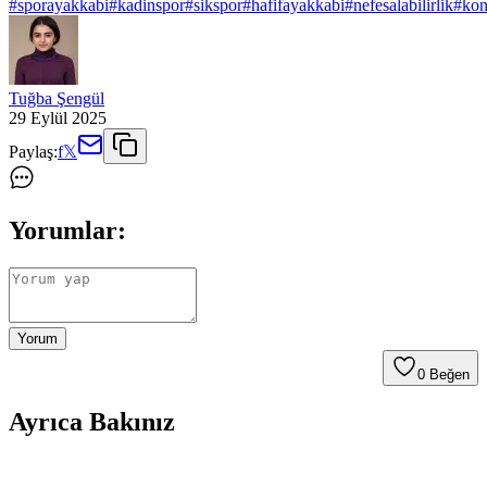
#
sporayakkabi
#
kadinspor
#
sikspor
#
hafifayakkabi
#
nefesalabilirlik
#
kon
Tuğba Şengül
29 Eylül 2025
Paylaş:
f
𝕏
Yorumlar:
Yorum
0
Beğen
Ayrıca Bakınız