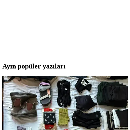
noktaları detaylı olarak anlatıyoruz.
Puma Skye Clean Raw Metallic Kadın Sneaker:
Modern ve Şık Günlük Spor Ayakkabı
Puma Skye Clean Raw Metallic kadın sneaker, modern tasarımıyla
günlük kullanımda şıklık ve konforu bir araya getirir. Hafif yapısı,
nefes alabilir malzemeleri ve çok yönlü tasarımıyla her ortamda
tercih edilir.
Ayın popüler yazıları