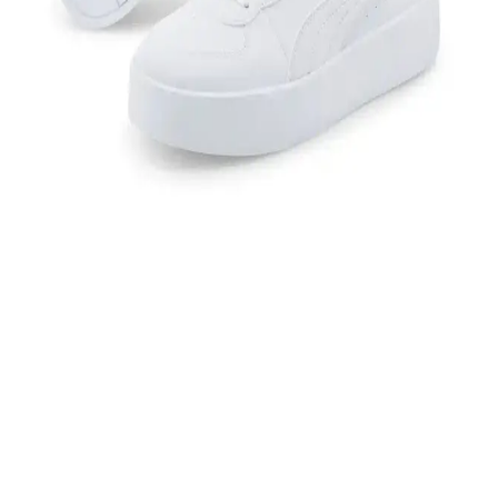
Nike'nin yeşil sneaker koleksiyonu çeşitli modelleri, fiyat
seçenekleri ve kombin ipuçlarıyla şıklık ve rahatlığı bir arada sunar.
Nike Air Jordan Legacy 312 Low: Modern Tasarım
ve Yüksek Performanslı Spor Ayakkabısı
Nike Air Jordan Legacy 312 Low, şık tasarımı, konfor ve
dayanıklılığıyla günlük ve spor kullanımı için ideal, modern ve
klasik unsurları harmanlayan ayakkabıdır.
Beyaz Spor Ayakkabıları Siyaha Boyama
Yöntemleri ve Dikkat Edilmesi Gerekenler
Beyaz spor ayakkabıları siyaha boyama sürecini, doğru malzeme ve
tekniklerle nasıl yapılacağını ve dikkat edilmesi gereken önemli
noktaları detaylı olarak anlatıyoruz.
Puma Skye Clean Raw Metallic Kadın Sneaker:
Modern ve Şık Günlük Spor Ayakkabı
Puma Skye Clean Raw Metallic kadın sneaker, modern tasarımıyla
günlük kullanımda şıklık ve konforu bir araya getirir. Hafif yapısı,
nefes alabilir malzemeleri ve çok yönlü tasarımıyla her ortamda