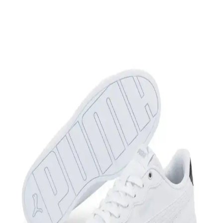
Günlük Şıklık ve Konfor Sunar
Benetton'un şık ve konforlu tasarımıyla öne çıkan kırmızı kadın spor
ayakkabı, hafif ve nefes alabilir yapısıyla günlük kullanım için ideal,
dayanıklı ve estetik bir tercih.
Hammer Jack Hakiki Deri Spor Ayakkabı: Şık ve
Konforlu Günlük Kullanım Modeli
Hammer Jack'in hakiki deri spor ayakkabısı, şıklık ve konforu bir
arada sunar. Modern renk ve geometrik desen detaylarıyla günlük ve
spor aktiviteleri için ideal, unisex tasarımıyla geniş kullanıcı kitlesine
hitap eder.
Benetton BN-30196 3374 Bordo Kadın Spor
Ayakkabı: Şıklık ve Konforun Birleşimi
Benetton BN-30196, 3374 bordo kadın spor ayakkabısı, hafif, nefes
alabilir ve şık tasarımıyla günlük kullanım ve spor aktiviteleri için
ideal, konforlu ve dayanıklı bir seçenek sunar.
Nike Yeşil Sneaker Modelleri ve Fiyatlarıyla Stil ve
Konforu Bir Arada Sunar