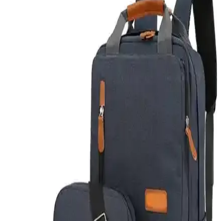
Kompresyon torbaları sırt çantalarında alan tasarrufu sağlar ancak
boşluk yaratabilir ve eşyaya zarar verebilir. Minimalist paketleme ve
düzenli çamaşır yıkama daha pratik çözümler sunar.
Osprey Daylite 26+6L ile İspanya'da Teknoloji
Odaklı Kış Seyahati ve Paketleme Deneyimi
İspanya'da Osprey Daylite 26+6L sırt çantasıyla gerçekleştirilen kış
seyahatinde teknoloji ve kıyafetlerin dengeli paketlenmesi, ekipman
seçimi ve seyahat ipuçları detaylı şekilde ele alındı.
Tortuga Travel Backpack 40L Lite: 6 Günlük
Seyahatler İçin Konforlu ve Organize Çanta
İncelemesi
Tortuga Travel Backpack 40L Lite, 6 günlük seyahatlerde konforlu
taşıma ve düzenli paketleme imkanı sunuyor. Kullanıcı deneyimleri,
ağırlık yönetimi ve tasarım önerileri detaylandırılıyor.
Bevitton Gri ve Lacivert Sırt Çantaları
Karşılaştırması ve Özellikleri