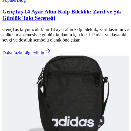
Popüler
Blog
GençTaş 14 Ayar Altın Kalp Bileklik: Zarif ve Şık
Günlük Takı Seçeneği
GençTaş kuyumculuk’un 14 ayar altın kalp bileklik, zarif tasarımı ve
kaliteli malzemesiyle günlük kullanım için ideal. Parlak ve dayanıklı,
sevgi ve dostluk sembolü olarak öne çıkar.
Daha fazla bilgi edinin