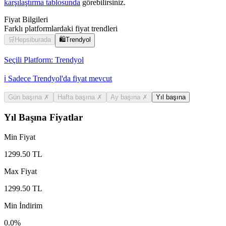
karşılaştırma tablosunda
görebilirsiniz.
Fiyat Bilgileri
Farklı platformlardaki fiyat trendleri
🛒
Hepsiburada
🛍️
Trendyol
Seçili Platform:
Trendyol
ℹ️ Sadece Trendyol'da fiyat mevcut
Gün başına
✗
Hafta başına
✗
Ay başına
✗
Yıl başına
Yıl Başına Fiyatlar
Min Fiyat
1299.50
TL
Max Fiyat
1299.50
TL
Min İndirim
0.0
%