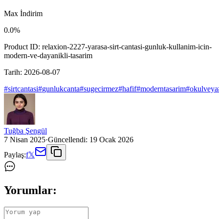
Max İndirim
0.0
%
Product ID:
relaxion-2227-yarasa-sirt-cantasi-gunluk-kullanim-icin-
modern-ve-dayanikli-tasarim
Tarih:
2026-08-07
#
sirtcantasi
#
gunlukcanta
#
sugecirmez
#
hafif
#
moderntasarim
#
okulveya
Tuğba Şengül
7 Nisan 2025
·
Güncellendi:
19 Ocak 2026
Paylaş:
f
𝕏
Yorumlar: