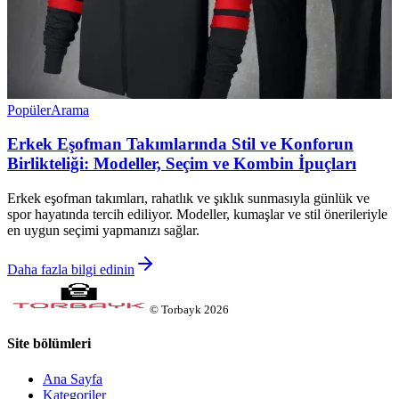
Popüler
Arama
Erkek Eşofman Takımlarında Stil ve Konforun
Birlikteliği: Modeller, Seçim ve Kombin İpuçları
Erkek eşofman takımları, rahatlık ve şıklık sunmasıyla günlük ve
spor hayatında tercih ediliyor. Modeller, kumaşlar ve stil önerileriyle
en uygun seçimi yapmanızı sağlar.
Daha fazla bilgi edinin
©
Torbayk
2026
Site bölümleri
Ana Sayfa
Kategoriler