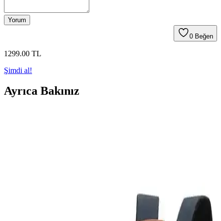
Yorum
0
Beğen
1299
.00
TL
Şimdi al!
Ayrıca Bakınız
Güneydoğu Asya'da 32L Quechua Sırt Çantasıyla
Bir Aylık Minimalist Seyahat Planı
Güneydoğu Asya'da 32 litrelik Quechua sırt çantasıyla bir ay
boyunca seyahat etmek için gerekli ekipman, kıyafet ve kişisel
bakım önerileri. Minimalist ve pratik paketleme stratejileriyle seyahat
kolaylaşıyor.
Sırt Çantalarında Kompresyon Torbalarının
Kullanımı: Avantajlar, Dezavantajlar ve Paketleme
Stratejileri