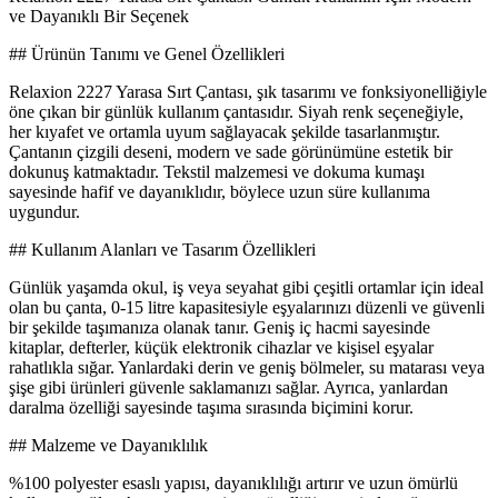
ve Dayanıklı Bir Seçenek
## Ürünün Tanımı ve Genel Özellikleri
Relaxion 2227 Yarasa Sırt Çantası, şık tasarımı ve fonksiyonelliğiyle
öne çıkan bir günlük kullanım çantasıdır. Siyah renk seçeneğiyle,
her kıyafet ve ortamla uyum sağlayacak şekilde tasarlanmıştır.
Çantanın çizgili deseni, modern ve sade görünümüne estetik bir
dokunuş katmaktadır. Tekstil malzemesi ve dokuma kumaşı
sayesinde hafif ve dayanıklıdır, böylece uzun süre kullanıma
uygundur.
## Kullanım Alanları ve Tasarım Özellikleri
Günlük yaşamda okul, iş veya seyahat gibi çeşitli ortamlar için ideal
olan bu çanta, 0-15 litre kapasitesiyle eşyalarınızı düzenli ve güvenli
bir şekilde taşımanıza olanak tanır. Geniş iç hacmi sayesinde
kitaplar, defterler, küçük elektronik cihazlar ve kişisel eşyalar
rahatlıkla sığar. Yanlardaki derin ve geniş bölmeler, su matarası veya
şişe gibi ürünleri güvenle saklamanızı sağlar. Ayrıca, yanlardan
daralma özelliği sayesinde taşıma sırasında biçimini korur.
## Malzeme ve Dayanıklılık
%100 polyester esaslı yapısı, dayanıklılığı artırır ve uzun ömürlü