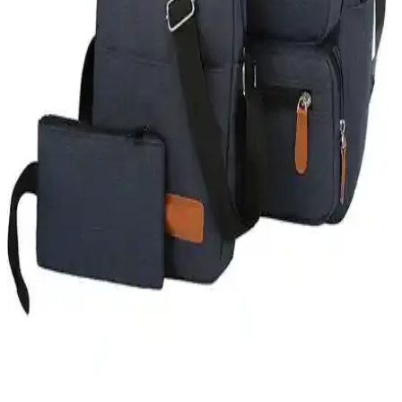
İki popüler Bevitton sırt çantasını detaylı karşılaştırıyoruz: suya
dayanıklı kumaş, geniş depolama ve kullanım alanlarıyla farkları
keşfedin.
Cengiz Pakel Molly ve CRESSBERRY Sırt Çantası
Karşılaştırması Günlük Kullanım İçin Uygun
Modeller
İki popüler sırt çantasını karşılaştırıyoruz: modern ve fonksiyonel
Cengiz Pakel Molly ile şık CRESSBERRY modeli arasındaki
farkları keşfedin.
Tasarım Dünyam IP Spor Sırt Çantası: Hafif,
Dayanıklı ve Şık Tasarım Özellikleri
Tasarım Dünyam IP spor sırt çantası, suya dayanıklı, hafif ve şık
tasarımıyla günlük ve spor aktivitelerine uygun, dayanıklı ve
kullanışlı bir seçenektir.
Gu Wei Xuan Çok Amaçlı Sırt Çantası Seti
İncelemesi ve Kullanıcı Yorumları
Gu Wei Xuan'in üç parçalık sırt çantası seti, çeşitli boyut ve renk