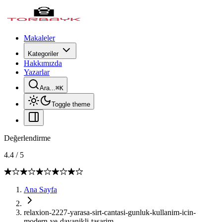
Makaleler
Kategoriler
Hakkımızda
Yazarlar
Ara...
⌘
K
Toggle theme
Değerlendirme
4.4
/
5
Ana Sayfa
relaxion-2227-yarasa-sirt-cantasi-gunluk-kullanim-icin-
modern-ve-dayanikli-tasarim