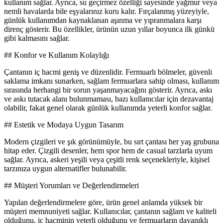
kullanım sağlar. Ayrıca, su geçirmez özelliği sayesinde yağmur veya
nemli havalarda bile eşyalarınız kuru kalır. Fırçalanmış yüzeyiyle,
günlük kullanımdan kaynaklanan aşınma ve yıpranmalara karşı
direnç gösterir. Bu özellikler, ürünün uzun yıllar boyunca ilk günkü
gibi kalmasını sağlar.
## Konfor ve Kullanım Kolaylığı
Çantanın iç hacmi geniş ve düzenlidir. Fermuarlı bölmeler, güvenli
saklama imkanı sunarken, sağlam fermuarlara sahip olması, kullanım
sırasında herhangi bir sorun yaşanmayacağını gösterir. Ayrıca, askı
ve askı tutacak alanı bulunmaması, bazı kullanıcılar için dezavantaj
olabilir, fakat genel olarak günlük kullanımda yeterli konfor sağlar.
## Estetik ve Modaya Uygun Tasarım
Modern çizgileri ve şık görünümüyle, bu sırt çantası her yaş grubuna
hitap eder. Çizgili desenler, hem spor hem de casual tarzlarla uyum
sağlar. Ayrıca, askeri yeşili veya çeşitli renk seçenekleriyle, kişisel
tarzınıza uygun alternatifler bulunabilir.
## Müşteri Yorumları ve Değerlendirmeleri
Yapılan değerlendirmelere göre, ürün genel anlamda yüksek bir
müşteri memnuniyeti sağlar. Kullanıcılar, çantanın sağlam ve kaliteli
olduğunu, iç hacminin yeterli olduğunu ve fermuarların dayanıklı