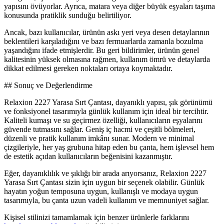
yapısını övüyorlar. Ayrıca, matara veya diğer büyük eşyaları taşıma
konusunda pratiklik sunduğu belirtiliyor.
Ancak, bazı kullanıcılar, ürünün askı yeri veya desen detaylarının
beklentileri karşıladığını ve bazı fermuarlarda zamanla bozulma
yaşandığını ifade etmişlerdir. Bu geri bildirimler, ürünün genel
kalitesinin yüksek olmasına rağmen, kullanım ömrü ve detaylarda
dikkat edilmesi gereken noktaları ortaya koymaktadır.
## Sonuç ve Değerlendirme
Relaxion 2227 Yarasa Sırt Çantası, dayanıklı yapısı, şık görünümü
ve fonksiyonel tasarımıyla günlük kullanım için ideal bir tercihtir.
Kaliteli kumaşı ve su geçirmez özelliği, kullanıcıların eşyalarını
güvende tutmasını sağlar. Geniş iç hacmi ve çeşitli bölmeleri,
düzenli ve pratik kullanım imkânı sunar. Modern ve minimal
çizgileriyle, her yaş grubuna hitap eden bu çanta, hem işlevsel hem
de estetik açıdan kullanıcıların beğenisini kazanmıştır.
Eğer, dayanıklılık ve şıklığı bir arada arıyorsanız, Relaxion 2227
Yarasa Sırt Çantası sizin için uygun bir seçenek olabilir. Günlük
hayatın yoğun temposuna uygun, kullanışlı ve modaya uygun
tasarımıyla, bu çanta uzun vadeli kullanım ve memnuniyet sağlar.
Kişisel stilinizi tamamlamak için benzer ürünlerle farklarını