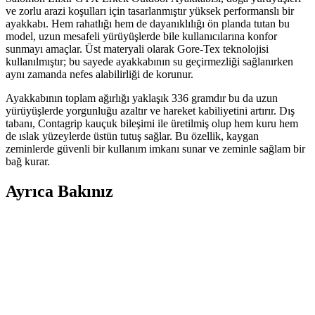
ve zorlu arazi koşulları için tasarlanmıştır yüksek performanslı bir
ayakkabı. Hem rahatlığı hem de dayanıklılığı ön planda tutan bu
model, uzun mesafeli yürüyüşlerde bile kullanıcılarına konfor
sunmayı amaçlar. Üst materyali olarak Gore-Tex teknolojisi
kullanılmıştır; bu sayede ayakkabının su geçirmezliği sağlanırken
aynı zamanda nefes alabilirliği de korunur.
Ayakkabının toplam ağırlığı yaklaşık 336 gramdır bu da uzun
yürüyüşlerde yorgunluğu azaltır ve hareket kabiliyetini artırır. Dış
tabanı, Contagrip kauçuk bileşimi ile üretilmiş olup hem kuru hem
de ıslak yüzeylerde üstün tutuş sağlar. Bu özellik, kaygan
zeminlerde güvenli bir kullanım imkanı sunar ve zeminle sağlam bir
bağ kurar.
Ayrıca Bakınız
Çoklu Sırt Çantası Koleksiyonu ve Onebag Seyahat
Konseptinde Kullanım İncelemesi
Çeşitli sırt çantalarının kullanım alanları, özellikleri ve onebag
seyahat konseptindeki rolleri incelenerek, ideal çanta seçimi ve
fonksiyonellik dengesi üzerine kapsamlı bilgiler sunulmaktadır.