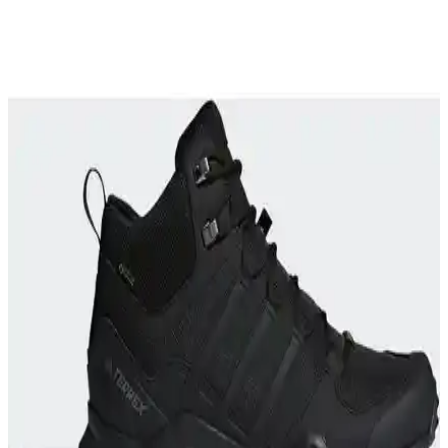
Malzeme kalitesi ve estetik tercihleri bireysel beklentilere göre
değişiyor.
REI Sırt Çantası Modelleri ve %30 İndirimle Detaylı
İnceleme ve Kullanıcı Deneyimleri
REI'nin çeşitli sırt çantalarında %30 indirimle sunulan Trail,
Ruckpack ve Flash serileri, dayanıklılık ve fonksiyonellik açısından
detaylı inceleniyor. Kullanıcı deneyimleri ve karşılaşılan sorunlar ele
alınıyor.
Adidas TERREX ve Salomon X-Adventure GORE-
TEX Erkek Koşu Ayakkabıları Karşılaştırması
İki popüler outdoor ve koşu ayakkabısı olan adidas TERREX ve
Salomon X-Adventure, su geçirmezlik, hafiflik ve dayanıklılık gibi
kriterlerle detaylı karşılaştırıldı.
Adidas Outdoor Yürüyüş Ayakkabıları
Karşılaştırması: Su Geçirmezlik, Konfor ve
Dayanıklılık
İki adidas outdoor ayakkabısı karşılaştırmasıyla su geçirmezlik,