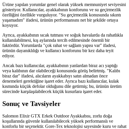
Ürüne yapılan yorumlar genel olarak yüksek memnuniyet seviyesini
gösteriyor. Kullanıcılar, ayakkabının konforunu ve su geçirmezlik
özelliğini özellikle vurguluyor. "Su geçirmezlik konusunda sıkıntı
yaşamadım" ifadesi, ürünün performansını net bir şekilde ortaya
koyuyor.
Ayrıca, ayakkabının sıcak tutması ve soğuk havalarda da rahatlıkla
kullanılabilmesi, kış aylarında tercih edilmesinde önemli bir
faktördür. Yorumlarda "çok rahat ve sağlam yapısı var" ifadesi,
ürünün dayanıklılığı ve kullanıcı konforunu bir kez daha teyit
ediyor.
Ancak bazı kullanıcılar, ayakkabının yanlardan biraz acı yaptığı
veya kalıbının dar olabileceği konusunda görüş belirtmiş. "Kalıbı
biraz dar" ifadesi, alıcıların ayakkabıyı satın almadan önce
denemeleri gerektiğine işaret eder. Ayrıca bazı kullanıcılar, kulak
kısmında küçük defolar olduğunu dile getirmiş; bu, ürünün üretim
sürecinde karşılaşılabilecek küçük kusurlara işaret eder.
Sonuç ve Tavsiyeler
Salomon Elixir GTX Erkek Outdoor Ayakkabısı, zorlu doğa
koşullarında güvenle kullanılabilecek yüksek performanslı ve
konforlu bir seçenektir. Gore-Tex teknolojisi sayesinde kuru ve rahat