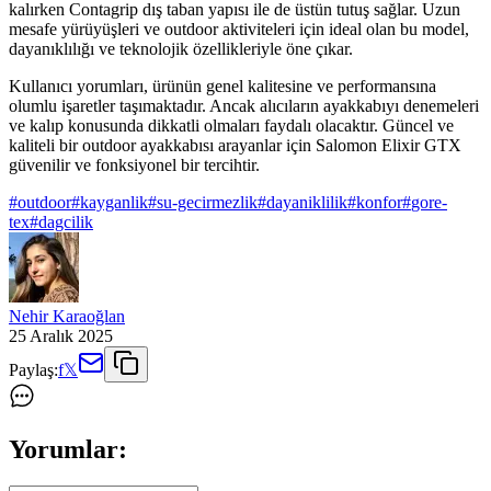
kalırken Contagrip dış taban yapısı ile de üstün tutuş sağlar. Uzun
mesafe yürüyüşleri ve outdoor aktiviteleri için ideal olan bu model,
dayanıklılığı ve teknolojik özellikleriyle öne çıkar.
Kullanıcı yorumları, ürünün genel kalitesine ve performansına
olumlu işaretler taşımaktadır. Ancak alıcıların ayakkabıyı denemeleri
ve kalıp konusunda dikkatli olmaları faydalı olacaktır. Güncel ve
kaliteli bir outdoor ayakkabısı arayanlar için Salomon Elixir GTX
güvenilir ve fonksiyonel bir tercihtir.
#
outdoor
#
kayganlik
#
su-gecirmezlik
#
dayaniklilik
#
konfor
#
gore-
tex
#
dagcilik
Nehir Karaoğlan
25 Aralık 2025
Paylaş:
f
𝕏
Yorumlar: