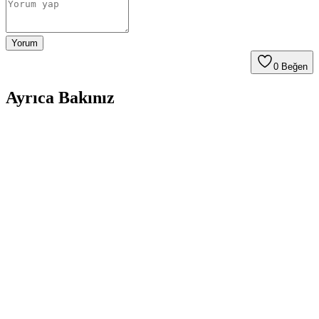
Yorum
0
Beğen
Ayrıca Bakınız
Çoklu Sırt Çantası Koleksiyonu ve Onebag Seyahat
Konseptinde Kullanım İncelemesi
Çeşitli sırt çantalarının kullanım alanları, özellikleri ve onebag
seyahat konseptindeki rolleri incelenerek, ideal çanta seçimi ve
fonksiyonellik dengesi üzerine kapsamlı bilgiler sunulmaktadır.
Fjallraven Skule Sırt Çantası: 20L ve 28L
Modellerin Günlük Kullanım ve Seyahat İçin
Değerlendirmesi
Fjallraven Skule sırt çantası, 20L ve 28L modelleriyle günlük
kullanım ve seyahat ihtiyaçlarına uygun pratik çözümler sunuyor.