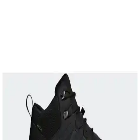
Fjallraven Skule Sırt Çantası: 20L ve 28L
Modellerin Günlük Kullanım ve Seyahat İçin
Değerlendirmesi
Fjallraven Skule sırt çantası, 20L ve 28L modelleriyle günlük
kullanım ve seyahat ihtiyaçlarına uygun pratik çözümler sunuyor.
Malzeme kalitesi ve estetik tercihleri bireysel beklentilere göre
değişiyor.
REI Sırt Çantası Modelleri ve %30 İndirimle Detaylı
İnceleme ve Kullanıcı Deneyimleri
REI'nin çeşitli sırt çantalarında %30 indirimle sunulan Trail,
Ruckpack ve Flash serileri, dayanıklılık ve fonksiyonellik açısından
detaylı inceleniyor. Kullanıcı deneyimleri ve karşılaşılan sorunlar ele
alınıyor.
Adidas TERREX ve Salomon X-Adventure GORE-
TEX Erkek Koşu Ayakkabıları Karşılaştırması
İki popüler outdoor ve koşu ayakkabısı olan adidas TERREX ve
Salomon X-Adventure, su geçirmezlik, hafiflik ve dayanıklılık gibi