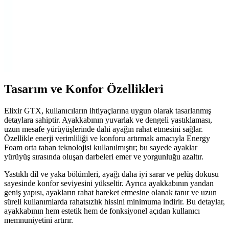
Adidas Erkek Trekking Bot ve Ayakkabısı CM7500
Terrex Swift R2 Mid Detaylı İnceleme
Adidas'ın CM7500 Terrex Swift R2 Mid modeli, dayanıklı, su
geçirmez ve konforlu yapısıyla doğa aktiviteleri için ideal. Güçlü
tabanı ve şık tasarımıyla outdoor performansınızı artırır.
Tasarım ve Konfor Özellikleri
Elixir GTX, kullanıcıların ihtiyaçlarına uygun olarak tasarlanmış
detaylara sahiptir. Ayakkabının yuvarlak ve dengeli yastıklaması,
uzun mesafe yürüyüşlerinde dahi ayağın rahat etmesini sağlar.
Özellikle enerji verimliliği ve konforu artırmak amacıyla Energy
Foam orta taban teknolojisi kullanılmıştır; bu sayede ayaklar
yürüyüş sırasında oluşan darbeleri emer ve yorgunluğu azaltır.
Yastıklı dil ve yaka bölümleri, ayağı daha iyi sarar ve pelüş dokusu
sayesinde konfor seviyesini yükseltir. Ayrıca ayakkabının yandan
geniş yapısı, ayakların rahat hareket etmesine olanak tanır ve uzun
süreli kullanımlarda rahatsızlık hissini minimuma indirir. Bu detaylar,
ayakkabının hem estetik hem de fonksiyonel açıdan kullanıcı
memnuniyetini artırır.