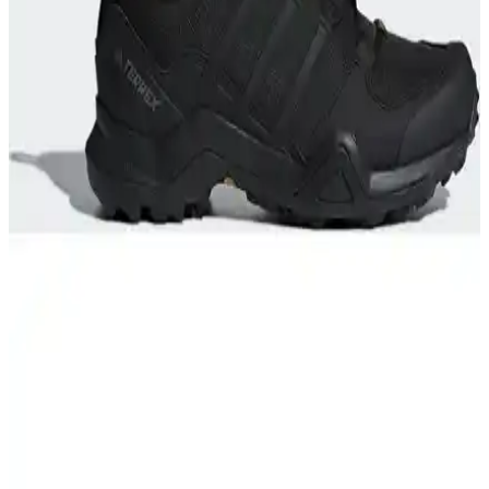
kriterlerle detaylı karşılaştırıldı.
Adidas Outdoor Yürüyüş Ayakkabıları
Karşılaştırması: Su Geçirmezlik, Konfor ve
Dayanıklılık
İki adidas outdoor ayakkabısı karşılaştırmasıyla su geçirmezlik,
konfor ve dayanıklılık özelliklerini keşfedin. Hangi model daha
uygun ve performanslı? Detaylar burada.
Lumberjack Torque 2 Pr Siyah Erkek Outdoor
Ayakkabısı Detaylı İnceleme ve Kullanıcı Yorumları
Lumberjack Torque 2 Pr Siyah erkek outdoor ayakkabısı, dayanıklı
suni deri malzemesi, şık tasarımı ve konforlu yapısıyla outdoor ve
günlük kullanım için ideal. Uzun ömür ve şıklık sunar.
Salomon Outdoor Ayakkabıları Karşılaştırması: Su
Geçirmezlik, Konfor ve Dayanıklılık Analizi
Salomon Outsnap CSWP ve X Ultra 360 GTX ayakkabılarının
özellikleri, kullanıcı yorumları ve performans karşılaştırmasıyla
outdoor aktiviteleri için en uygun seçeneği belirleyin.