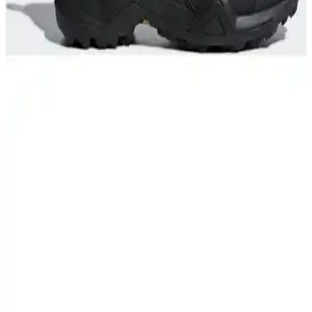
konfor ve dayanıklılık özelliklerini keşfedin. Hangi model daha
uygun ve performanslı? Detaylar burada.
Lumberjack Torque 2 Pr Siyah Erkek Outdoor
Ayakkabısı Detaylı İnceleme ve Kullanıcı Yorumları
Lumberjack Torque 2 Pr Siyah erkek outdoor ayakkabısı, dayanıklı
suni deri malzemesi, şık tasarımı ve konforlu yapısıyla outdoor ve
günlük kullanım için ideal. Uzun ömür ve şıklık sunar.
Salomon Outdoor Ayakkabıları Karşılaştırması: Su
Geçirmezlik, Konfor ve Dayanıklılık Analizi
Salomon Outsnap CSWP ve X Ultra 360 GTX ayakkabılarının
özellikleri, kullanıcı yorumları ve performans karşılaştırmasıyla
outdoor aktiviteleri için en uygun seçeneği belirleyin.
Adidas Erkek Trekking Bot ve Ayakkabısı CM7500
Terrex Swift R2 Mid Detaylı İnceleme
Adidas'ın CM7500 Terrex Swift R2 Mid modeli, dayanıklı, su
geçirmez ve konforlu yapısıyla doğa aktiviteleri için ideal. Güçlü
tabanı ve şık tasarımıyla outdoor performansınızı artırır.