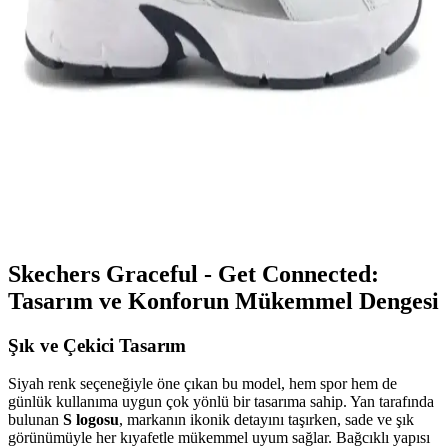
Genel Markalar Taraklı Siyah Metal Taç ve NEW
HİLL Unisex Metal Taç Karşılaştırması
İki popüler spor tacını detaylı karşılaştırıyoruz: dayanıklılık, tasarım
ve kullanıcı memnuniyetine odaklanın.
Kadın Beyaz Sneakers Karşılaştırması: Konfor ve
Şıklık İçin En İyi Seçenekler 75-90 karakter
Bu karşılaştırmada, Lumberjack ve U.S. Polo Assn. kadın beyaz
sneaker modellerinin özellikleri, kullanıcı yorumları ve kullanım
alanları detaylı şekilde inceleniyor.
Skechers Graceful - Get Connected:
Tasarım ve Konforun Mükemmel Dengesi
Şık ve Çekici Tasarım
Siyah renk seçeneğiyle öne çıkan bu model, hem spor hem de
günlük kullanıma uygun çok yönlü bir tasarıma sahip. Yan tarafında
bulunan
S logosu
, markanın ikonik detayını taşırken, sade ve şık
görünümüyle her kıyafetle mükemmel uyum sağlar. Bağcıklı yapısı