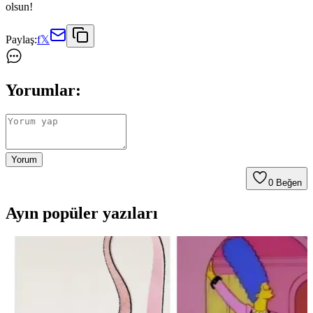
olsun!
Paylaş:
f
𝕏
Yorumlar:
Yorum
0
Beğen
Ayın popüler yazıları