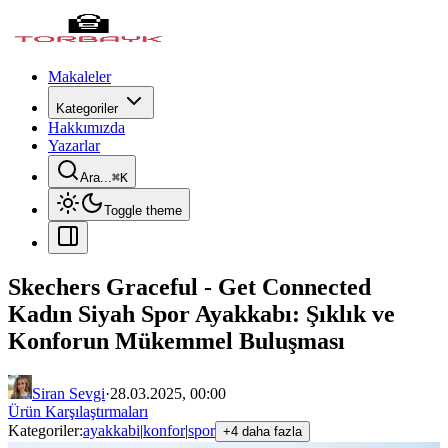
Makaleler
Kategoriler
Hakkımızda
Yazarlar
Ara...
⌘
K
Toggle theme
Skechers Graceful - Get Connected
Kadın Siyah Spor Ayakkabı: Şıklık ve
Konforun Mükemmel Buluşması
Siran Sevgi
·
28.03.2025, 00:00
Ürün Karşılaştırmaları
Kategoriler:
ayakkabi
|
konfor
|
spor
+4 daha fazla