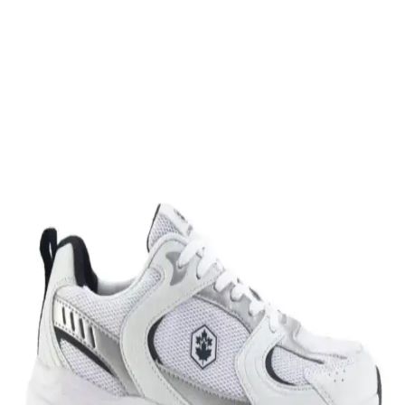
ideal, rahat ve uzun ömürlü bir spor ayakkabısıdır.
Leipae Erkek Çocuk Futbol Ayakkabısı Kramponu:
Çok Yönlü ve Şık Tasarım Özellikleri
Leipae erkek çocuk futbol ayakkabısı, çok yönlü kullanım,
ergonomik tasarım ve estetik detaylarıyla genç sporcuların sahadaki
performansını artırmayı hedefler.
Nike Air Force 1: Spor ve Günlük Kullanım İçin
Efsanevi Bir Ayakkabı Modeli
Nike Air Force 1, ikonik tasarımı ve teknolojik özellikleriyle spor ve
günlük yaşamda vazgeçilmez bir tercih. Konfor ve şıklığı bir araya
getirir, farklı tarzlara uyum sağlar.
Nike Team Hustle: Çok Yönlü Spor ve Günlük
Kullanım İçin Modern Ayakkabı Seçenekleri
Nike Team Hustle ayakkabıları, dayanıklılık, şıklık ve konforu bir
arada sunar. Spor ve günlük kullanım için uygun modelleriyle,
hareket özgürlüğü ve tarzı bir arada sağlar.