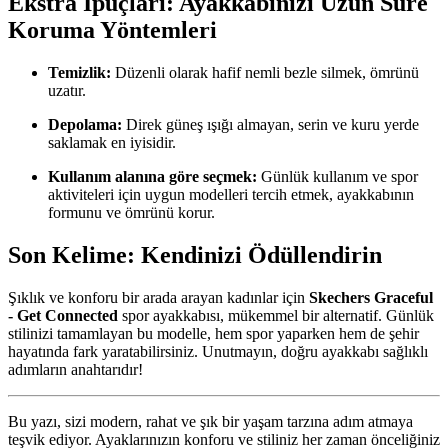
Ekstra İpuçları: Ayakkabınızı Uzun Süre
Koruma Yöntemleri
Temizlik:
Düzenli olarak hafif nemli bezle silmek, ömrünü
uzatır.
Depolama:
Direk güneş ışığı almayan, serin ve kuru yerde
saklamak en iyisidir.
Kullanım alanına göre seçmek:
Günlük kullanım ve spor
aktiviteleri için uygun modelleri tercih etmek, ayakkabının
formunu ve ömrünü korur.
Son Kelime: Kendinizi Ödüllendirin
Şıklık ve konforu bir arada arayan kadınlar için
Skechers Graceful
- Get Connected
spor ayakkabısı, mükemmel bir alternatif. Günlük
stilinizi tamamlayan bu modelle, hem spor yaparken hem de şehir
hayatında fark yaratabilirsiniz. Unutmayın, doğru ayakkabı sağlıklı
adımların anahtarıdır!
Bu yazı, sizi modern, rahat ve şık bir yaşam tarzına adım atmaya
teşvik ediyor. Ayaklarınızın konforu ve stiliniz her zaman önceliğiniz