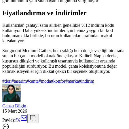
görünümünün yanı sıra dayanıklılığını da vurguluyor.
Fiyatlandırma ve İndirimler
Kullanıcılar, çantayı satın alırken genellikle %12 indirim kodu
kullanıyor. Daha yüksek indirimler için henüz yaygın bir kod
bulunmamakla birlikte, bu oran kullanıcılar tarafından makul
karşılanıyor.
Songmont Medium Gather, hem şıklığı hem de işlevselliği bir arada
sunan bir çanta modeli olarak öne çıkıyor. Kaliteli Nappa derisi,
kusursuz dikişleri ve kullanışlı tasarımıyla kullanıcılar arasında
popülerliğini sürdürüyor. Bu model, çanta koleksiyonuna değer
katmak isteyenler için dikkat çekici bir seçenek oluşturuyor.
#
deri
#
tasarim
#
canta
#
moda
#
konfor
#
marka
#
indirim
Cansu Bilgin
15 Mart 2026
Paylaş:
f
𝕏