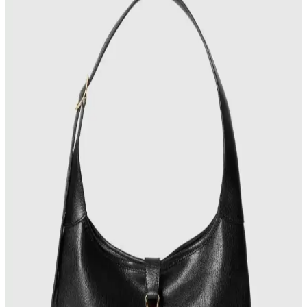
Çanta koleksiyonları farklı boyut, doku ve renklerle zenginleşir.
Kullanım sıklığına göre tercih edilen çantalar, koleksiyon yönetimi
ve ikinci el alışverişte orijinallik kontrolü önem taşır.
30'lu Yaşlardaki Anneler İçin Moda ve
Fonksiyonellik Dengesinde El Çantası Seçimi
30'lu yaşlardaki anneler için el çantası seçimi, modaya uygunluk,
dayanıklılık ve fonksiyonelliği bir arada sunan modellerle günlük
hayatın ihtiyaçlarına cevap verir. Markalar ve malzeme tercihleri
önemlidir.
Dooney & Bourke Janine Çantası: Dayanıklı Deri
Tasarımı ve Piyasa Değeri Analizi
Dooney & Bourke Janine çantası, dayanıklı deri yapısı ve şık
tasarımıyla günlük kullanım ve seyahat için ideal. İkinci el
piyasasında uygun fiyatlı, manevi değeri yüksek bir seçenek sunar.
Gucci Jackie Çantanın Yeni Büyük Boy Versiyonu:
Deri Kalitesi ve Tasarım Özellikleri