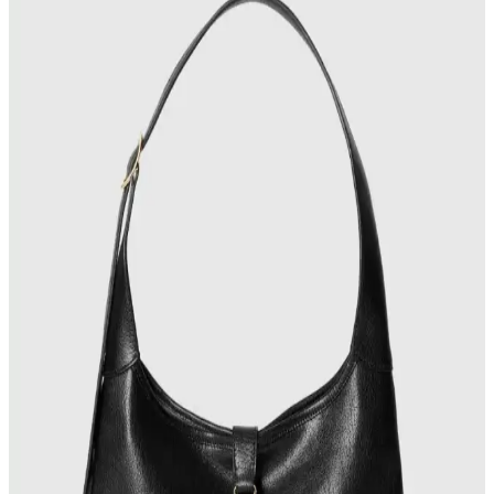
Çanta koleksiyonları farklı boyut, doku ve renklerle zenginleşir.
Kullanım sıklığına göre tercih edilen çantalar, koleksiyon yönetimi
ve ikinci el alışverişte orijinallik kontrolü önem taşır.
30'lu Yaşlardaki Anneler İçin Moda ve
Fonksiyonellik Dengesinde El Çantası Seçimi
30'lu yaşlardaki anneler için el çantası seçimi, modaya uygunluk,
dayanıklılık ve fonksiyonelliği bir arada sunan modellerle günlük
hayatın ihtiyaçlarına cevap verir. Markalar ve malzeme tercihleri
önemlidir.
Dooney & Bourke Janine Çantası: Dayanıklı Deri
Tasarımı ve Piyasa Değeri Analizi
Dooney & Bourke Janine çantası, dayanıklı deri yapısı ve şık
tasarımıyla günlük kullanım ve seyahat için ideal. İkinci el
piyasasında uygun fiyatlı, manevi değeri yüksek bir seçenek sunar.
Gucci Jackie Çantanın Yeni Büyük Boy Versiyonu:
Deri Kalitesi ve Tasarım Özellikleri