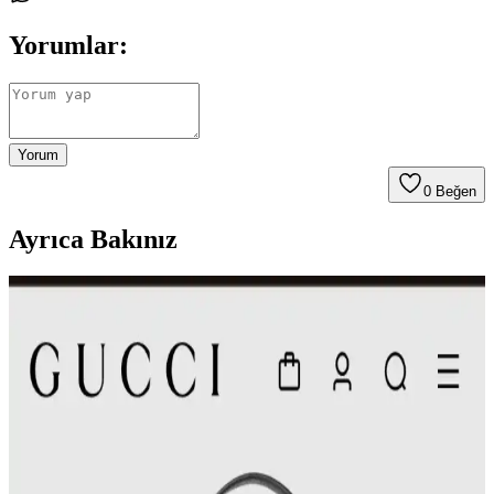
Yorumlar:
Yorum
0
Beğen
Ayrıca Bakınız
Andres Gallardo Çantaları: Estetik ve İşlevselliği
Buluşturan Özgün Tasarımlar
Andres Gallardo çantaları, özgün seramik tavşan figürleri ve doğal
deri dokusuyla estetik ve işlevselliği bir araya getiriyor. Kullanıcı
deneyimleri, ürünlerin şıklık ve pratiklik sunduğunu gösteriyor.
Çanta Koleksiyonları: Çeşitlilik, Kullanım Tercihleri
ve İkinci El Alışverişte Orijinallik