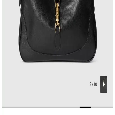
Gucci Jackie çantanın yeni büyük boy versiyonu, taneli dış deri ve
yumuşak keçi iç derisiyle lüks ve konfor sunuyor. Esnek tasarımıyla
uniseks kullanım imkanı sağlıyor ve dayanıklılığıyla öne çıkıyor.
MAISON de SABRÉ Pikachu Çantası: Tasarım,
Kalite ve Kullanıcı Deneyimleri Üzerine Detaylı
İnceleme
MAISON de SABRÉ Pikachu çantası, Pokémon temalı tasarımı ve
kaliteli derisiyle dikkat çekiyor. Fermuarsız yapısı güvenlik endişesi
yaratırken, kullanıcılar estetik ve işlevselliği ön planda tutuyor.
Çanta Kalitesi ve Fiyatlandırma: Marka Değeri ile
Gerçek Kalite İlişkisi Üzerine Analiz
Çanta kalitesi belirli bir seviyede tavan yapar; fiyat artışları
çoğunlukla marka değerinden kaynaklanır. Makalede, farklı
markaların kalite ve fiyat dengesi, deri kalitesi, işçilik ve marka
prestiji incelenmektedir.
Gucci Yeni Jackie Koleksiyonu: Yumuşak Deri ve
Piston Kilit Tasarımıyla Yenilikler