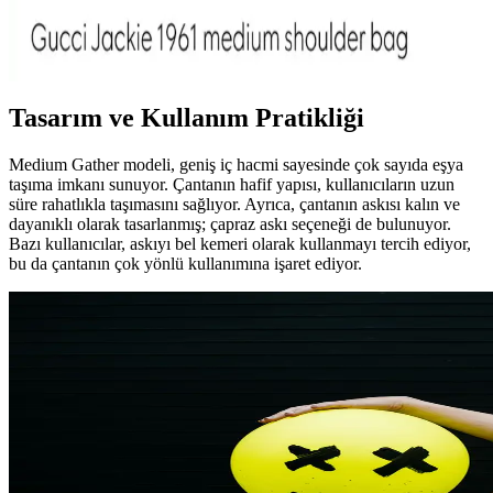
Gucci'nin yeni Jackie koleksiyonu, yumuşak ve esnek deri kullanımı
ile klasik tasarımı modernleştiriyor. Piston kilit mekanizması ve şık
donanım seçenekleriyle kullanıcılar tarafından olumlu karşılanıyor.
Tasarım ve Kullanım Pratikliği
Medium Gather modeli, geniş iç hacmi sayesinde çok sayıda eşya
taşıma imkanı sunuyor. Çantanın hafif yapısı, kullanıcıların uzun
süre rahatlıkla taşımasını sağlıyor. Ayrıca, çantanın askısı kalın ve
dayanıklı olarak tasarlanmış; çapraz askı seçeneği de bulunuyor.
Bazı kullanıcılar, askıyı bel kemeri olarak kullanmayı tercih ediyor,
bu da çantanın çok yönlü kullanımına işaret ediyor.