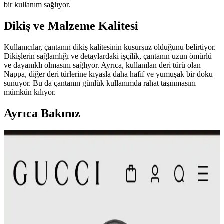
bir kullanım sağlıyor.
Dikiş ve Malzeme Kalitesi
Kullanıcılar, çantanın dikiş kalitesinin kusursuz olduğunu belirtiyor.
Dikişlerin sağlamlığı ve detaylardaki işçilik, çantanın uzun ömürlü
ve dayanıklı olmasını sağlıyor. Ayrıca, kullanılan deri türü olan
Nappa, diğer deri türlerine kıyasla daha hafif ve yumuşak bir doku
sunuyor. Bu da çantanın günlük kullanımda rahat taşınmasını
mümkün kılıyor.
Ayrıca Bakınız
Andres Gallardo Çantaları: Estetik ve İşlevselliği
Buluşturan Özgün Tasarımlar
Andres Gallardo çantaları, özgün seramik tavşan figürleri ve doğal
deri dokusuyla estetik ve işlevselliği bir araya getiriyor. Kullanıcı
deneyimleri, ürünlerin şıklık ve pratiklik sunduğunu gösteriyor.
Çanta Koleksiyonları: Çeşitlilik, Kullanım Tercihleri
ve İkinci El Alışverişte Orijinallik