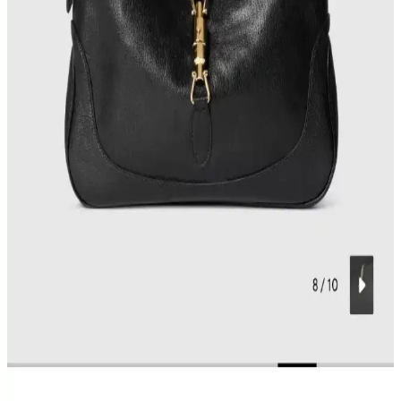
Gucci Jackie çantanın yeni büyük boy versiyonu, taneli dış deri ve
yumuşak keçi iç derisiyle lüks ve konfor sunuyor. Esnek tasarımıyla
uniseks kullanım imkanı sağlıyor ve dayanıklılığıyla öne çıkıyor.
MAISON de SABRÉ Pikachu Çantası: Tasarım,
Kalite ve Kullanıcı Deneyimleri Üzerine Detaylı
İnceleme
MAISON de SABRÉ Pikachu çantası, Pokémon temalı tasarımı ve
kaliteli derisiyle dikkat çekiyor. Fermuarsız yapısı güvenlik endişesi
yaratırken, kullanıcılar estetik ve işlevselliği ön planda tutuyor.
Çanta Kalitesi ve Fiyatlandırma: Marka Değeri ile
Gerçek Kalite İlişkisi Üzerine Analiz
Çanta kalitesi belirli bir seviyede tavan yapar; fiyat artışları
çoğunlukla marka değerinden kaynaklanır. Makalede, farklı
markaların kalite ve fiyat dengesi, deri kalitesi, işçilik ve marka
prestiji incelenmektedir.
Gucci Yeni Jackie Koleksiyonu: Yumuşak Deri ve
Piston Kilit Tasarımıyla Yenilikler