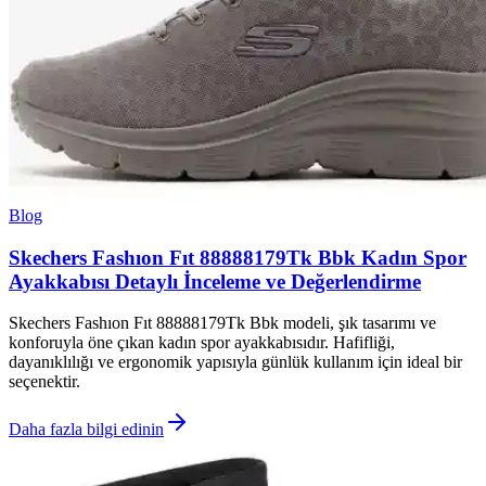
Blog
Skechers Fashıon Fıt 88888179Tk Bbk Kadın Spor
Ayakkabısı Detaylı İnceleme ve Değerlendirme
Skechers Fashıon Fıt 88888179Tk Bbk modeli, şık tasarımı ve
konforuyla öne çıkan kadın spor ayakkabısıdır. Hafifliği,
dayanıklılığı ve ergonomik yapısıyla günlük kullanım için ideal bir
seçenektir.
Daha fazla bilgi edinin