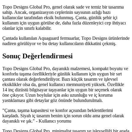
Topo Designs Global Pro, genel olarak sade ve temiz bir tasarıma
sahip. Ancak, organizasyon ceplerinin sayısının azlığı bazı
kullanıcılar tarafından eksik bulunmuş. Çanta, günlük şehir içi
kullanım için uygun görülse de, daha fazla düzenleyici cep ihtiyacı
olanlar için sınırlı kalabilir.
Çantada kullanılan Aquaguard fermuarlar, Topo Designs ürünlerinde
nadiren görülüyor ve bu detay kullanıcıların dikkatini çekmiş.
Sonuç Değerlendirmesi
Topo Designs Global Pro, dayanıklı malzemesi, kompakt boyutu ve
konforlu taşıma özellikleriyle günlük kullanım için uygun bir sırt
çantası olarak değerlendiriliyor. Bazı küçük tasarım ve işlevsel
eksiklikler olsa da, genel kullanıcı memnuniyeti yüksek. Özellikle
14 inç dizüstü bilgisayar taşıyanlar için uygun bir seçenek olarak
öne çıkıyor. Uzun boylular için askı uzunluğu ve iç koruma
yastıklaması gibi detaylar göz önünde bulundurulmalı.
"Çanta, taşıma kapasitesi ve konfor açısından beklentilerimi
karşıladı. Siyah iç tasarım benim için sorun oldu ama genel olarak
dayanıklı ve şık." - Kullanıcı yorumu
Topo Designs Global Pro, minimalist tasarım ve işlevselliği bir arada