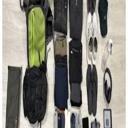
seyahat konseptindeki rolleri incelenerek, ideal çanta seçimi ve
fonksiyonellik dengesi üzerine kapsamlı bilgiler sunulmaktadır.
Fjällräven Kånken 16L ile 15 Günlük Yaz
Seyahatinde Hafif ve Verimli Paketleme
Fjällräven Kånken 16L sırt çantasıyla 15 günlük yaz seyahati için
hafif ve düzenli paketleme yöntemleri, ergonomik özellikler ve
seyahat deneyimleri detaylandırılıyor.
22.5L ve Kişisel Eşya ile Seyahat veya Tek 30L Sırt
Çantası Tercihi: Hava Yolu Kısıtlamaları ve Konfor
Seyahatlerde 22.5L sırt çantası ve kişisel eşya kombinasyonu ile tek
28-30L sırt çantası arasındaki avantajlar, hava yolu kısıtlamaları ve
taşıma konforu açısından karşılaştırılıyor.
Evergoods CPL16 Sırt Çantası: Minimal Tasarım ve
Fonksiyonellik Üzerine 6 Aylık Değerlendirme
Evergoods CPL16, su şişesi cebi olmadan tasarım bütünlüğü ve
kullanım kolaylığı sunar. 16 litrelik kapasitesi, dayanıklı malzemesi
ve dengeli yapısıyla günlük kullanım ve kısa seyahatler için