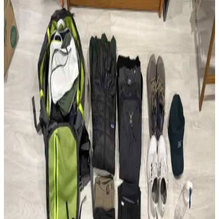
Modifiye Edilmiş Vintage REI Sırt Çantası: Hafiflik
ve Fonksiyonellik Üzerine Teknik İnceleme
Vintage REI sırt çantasının modifikasyonları, hafiflik ve
fonksiyonelliği artırarak günlük kullanım ve seyahat için optimize
edilmiştir. Teknik müdahaleler ergonomi ve dayanıklılığı
güçlendirmektedir.
Çoklu Sırt Çantası Koleksiyonu ve Onebag Seyahat
Konseptinde Kullanım İncelemesi
Çeşitli sırt çantalarının kullanım alanları, özellikleri ve onebag
seyahat konseptindeki rolleri incelenerek, ideal çanta seçimi ve
fonksiyonellik dengesi üzerine kapsamlı bilgiler sunulmaktadır.
Fjällräven Kånken 16L ile 15 Günlük Yaz
Seyahatinde Hafif ve Verimli Paketleme
Fjällräven Kånken 16L sırt çantasıyla 15 günlük yaz seyahati için
hafif ve düzenli paketleme yöntemleri, ergonomik özellikler ve
seyahat deneyimleri detaylandırılıyor.
22.5L ve Kişisel Eşya ile Seyahat veya Tek 30L Sırt