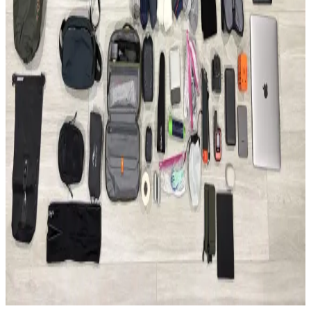
uygundur.
Able Carry Max EDC ve Aer Travel Pack 4 28L (X-
Pac) Sırt Çantası Karşılaştırması
Able Carry Max EDC ve Aer Travel Pack 4 28L sırt çantaları,
malzeme kalitesi, taşıma konforu ve organizasyon özellikleriyle
günlük kullanım ve seyahat ihtiyaçlarına farklı çözümler sunuyor.
50 Günlük Güney Avrupa Seyahati İçin Minimalist
Tek Çanta Hazırlığı ve İpuçları
Güney Avrupa'da 50 gün süren seyahatte sadece 35 litrelik sırt
çantası kullanılarak hafiflik ve işlevsellik ön planda tutuldu. Kıyafet,
teknoloji ve bakım önerileriyle minimal seyahat deneyimi anlatılıyor.
2026 Asya ve Okyanusya Sırt Çantası Seyahati İçin
Ekipman ve Planlama Rehberi
2026'da başlayacak Asya ve Okyanusya sırt çantası seyahati için
detaylı ekipman ve planlama önerileri sunulmaktadır. Seyahat rotası,
aktiviteler ve ağırlık dengesi üzerinde durulmuştur.