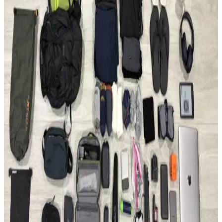
Çantası Tercihi: Hava Yolu Kısıtlamaları ve Konfor
Seyahatlerde 22.5L sırt çantası ve kişisel eşya kombinasyonu ile tek
28-30L sırt çantası arasındaki avantajlar, hava yolu kısıtlamaları ve
taşıma konforu açısından karşılaştırılıyor.
Evergoods CPL16 Sırt Çantası: Minimal Tasarım ve
Fonksiyonellik Üzerine 6 Aylık Değerlendirme
Evergoods CPL16, su şişesi cebi olmadan tasarım bütünlüğü ve
kullanım kolaylığı sunar. 16 litrelik kapasitesi, dayanıklı malzemesi
ve dengeli yapısıyla günlük kullanım ve kısa seyahatler için
uygundur.
Able Carry Max EDC ve Aer Travel Pack 4 28L (X-
Pac) Sırt Çantası Karşılaştırması
Able Carry Max EDC ve Aer Travel Pack 4 28L sırt çantaları,
malzeme kalitesi, taşıma konforu ve organizasyon özellikleriyle
günlük kullanım ve seyahat ihtiyaçlarına farklı çözümler sunuyor.
50 Günlük Güney Avrupa Seyahati İçin Minimalist
Tek Çanta Hazırlığı ve İpuçları