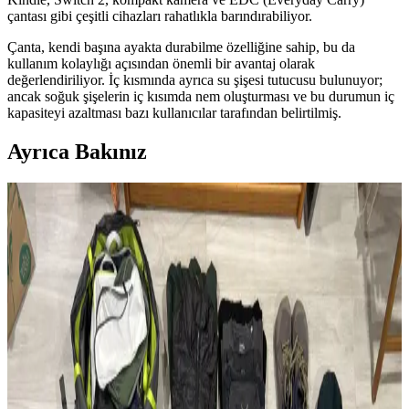
çantası gibi çeşitli cihazları rahatlıkla barındırabiliyor.
Çanta, kendi başına ayakta durabilme özelliğine sahip, bu da
kullanım kolaylığı açısından önemli bir avantaj olarak
değerlendiriliyor. İç kısmında ayrıca su şişesi tutucusu bulunuyor;
ancak soğuk şişelerin iç kısımda nem oluşturması ve bu durumun iç
kapasiteyi azaltması bazı kullanıcılar tarafından belirtilmiş.
Ayrıca Bakınız
Modifiye Edilmiş Vintage REI Sırt Çantası: Hafiflik
ve Fonksiyonellik Üzerine Teknik İnceleme
Vintage REI sırt çantasının modifikasyonları, hafiflik ve
fonksiyonelliği artırarak günlük kullanım ve seyahat için optimize
edilmiştir. Teknik müdahaleler ergonomi ve dayanıklılığı
güçlendirmektedir.
Çoklu Sırt Çantası Koleksiyonu ve Onebag Seyahat
Konseptinde Kullanım İncelemesi
Çeşitli sırt çantalarının kullanım alanları, özellikleri ve onebag