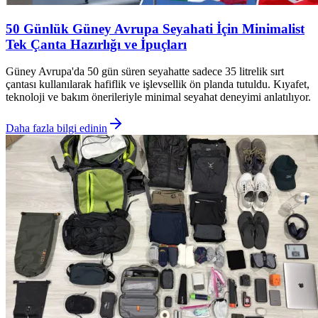
50 Günlük Güney Avrupa Seyahati İçin Minimalist
Tek Çanta Hazırlığı ve İpuçları
Güney Avrupa'da 50 gün süren seyahatte sadece 35 litrelik sırt
çantası kullanılarak hafiflik ve işlevsellik ön planda tutuldu. Kıyafet,
teknoloji ve bakım önerileriyle minimal seyahat deneyimi anlatılıyor.
Daha fazla bilgi edinin