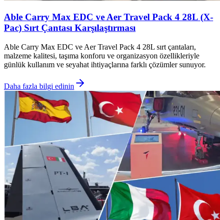
Able Carry Max EDC ve Aer Travel Pack 4 28L (X-
Pac) Sırt Çantası Karşılaştırması
Able Carry Max EDC ve Aer Travel Pack 4 28L sırt çantaları,
malzeme kalitesi, taşıma konforu ve organizasyon özellikleriyle
günlük kullanım ve seyahat ihtiyaçlarına farklı çözümler sunuyor.
Daha fazla bilgi edinin