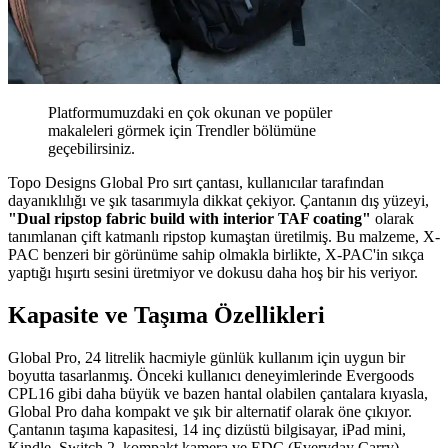
Platformumuzdaki en çok okunan ve popüler
makaleleri görmek için Trendler bölümüne
geçebilirsiniz.
Topo Designs Global Pro sırt çantası, kullanıcılar tarafından
dayanıklılığı ve şık tasarımıyla dikkat çekiyor. Çantanın dış yüzeyi,
"Dual ripstop fabric build with interior TAF coating"
olarak
tanımlanan çift katmanlı ripstop kumaştan üretilmiş. Bu malzeme, X-
PAC benzeri bir görünüme sahip olmakla birlikte, X-PAC'in sıkça
yaptığı hışırtı sesini üretmiyor ve dokusu daha hoş bir his veriyor.
Kapasite ve Taşıma Özellikleri
Global Pro, 24 litrelik hacmiyle günlük kullanım için uygun bir
boyutta tasarlanmış. Önceki kullanıcı deneyimlerinde Evergoods
CPL16 gibi daha büyük ve bazen hantal olabilen çantalara kıyasla,
Global Pro daha kompakt ve şık bir alternatif olarak öne çıkıyor.
Çantanın taşıma kapasitesi, 14 inç dizüstü bilgisayar, iPad mini,
Kindle, Switch 2, kompakt kamera ve EDC (Everyday Carry)