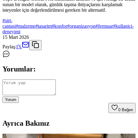
sunan bir model olarak, günlük taşıma ihtiyaçlarını karşılamak
isteyenler için değerlendirilmesi gereken bir alternatif.
#
sirt-
cantasi
#
malzeme
#
tasarim
#
konfor
#
organizasyon
#
fermuar
#
kullanici-
deneyimi
15 Mart 2026
Paylaş:
f
𝕏
Yorumlar:
Yorum
0
Beğen
Ayrıca Bakınız