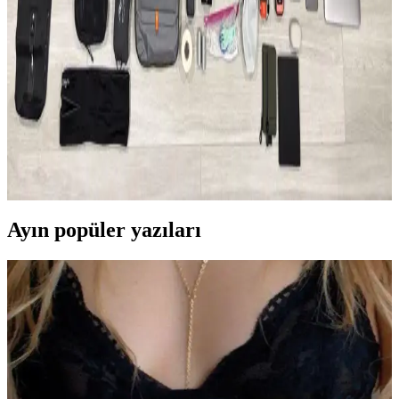
Güney Avrupa'da 50 gün süren seyahatte sadece 35 litrelik sırt
çantası kullanılarak hafiflik ve işlevsellik ön planda tutuldu. Kıyafet,
teknoloji ve bakım önerileriyle minimal seyahat deneyimi anlatılıyor.
2026 Asya ve Okyanusya Sırt Çantası Seyahati İçin
Ekipman ve Planlama Rehberi
2026'da başlayacak Asya ve Okyanusya sırt çantası seyahati için
detaylı ekipman ve planlama önerileri sunulmaktadır. Seyahat rotası,
aktiviteler ve ağırlık dengesi üzerinde durulmuştur.
Ayın popüler yazıları