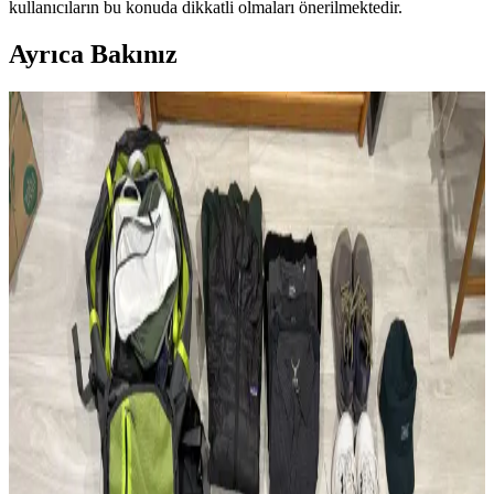
kullanıcıların bu konuda dikkatli olmaları önerilmektedir.
Ayrıca Bakınız
Modifiye Edilmiş Vintage REI Sırt Çantası: Hafiflik
ve Fonksiyonellik Üzerine Teknik İnceleme
Vintage REI sırt çantasının modifikasyonları, hafiflik ve
fonksiyonelliği artırarak günlük kullanım ve seyahat için optimize
edilmiştir. Teknik müdahaleler ergonomi ve dayanıklılığı
güçlendirmektedir.
Çoklu Sırt Çantası Koleksiyonu ve Onebag Seyahat
Konseptinde Kullanım İncelemesi
Çeşitli sırt çantalarının kullanım alanları, özellikleri ve onebag
seyahat konseptindeki rolleri incelenerek, ideal çanta seçimi ve
fonksiyonellik dengesi üzerine kapsamlı bilgiler sunulmaktadır.
Fjällräven Kånken 16L ile 15 Günlük Yaz
Seyahatinde Hafif ve Verimli Paketleme