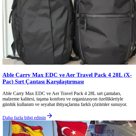
Able Carry Max EDC ve Aer Travel Pack 4 28L (X-
Pac) Sırt Çantası Karşılaştırması
Able Carry Max EDC ve Aer Travel Pack 4 28L sırt çantaları,
malzeme kalitesi, taşıma konforu ve organizasyon özellikleriyle
günlük kullanım ve seyahat ihtiyaçlarına farklı çözümler sunuyor.
Daha fazla bilgi edinin