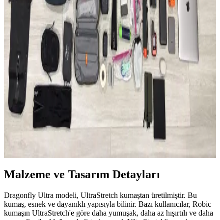
malzeme kalitesi, taşıma konforu ve organizasyon özellikleriyle
günlük kullanım ve seyahat ihtiyaçlarına farklı çözümler sunuyor.
50 Günlük Güney Avrupa Seyahati İçin Minimalist
Tek Çanta Hazırlığı ve İpuçları
Güney Avrupa'da 50 gün süren seyahatte sadece 35 litrelik sırt
çantası kullanılarak hafiflik ve işlevsellik ön planda tutuldu. Kıyafet,
teknoloji ve bakım önerileriyle minimal seyahat deneyimi anlatılıyor.
2026 Asya ve Okyanusya Sırt Çantası Seyahati İçin
Ekipman ve Planlama Rehberi
2026'da başlayacak Asya ve Okyanusya sırt çantası seyahati için
detaylı ekipman ve planlama önerileri sunulmaktadır. Seyahat rotası,
aktiviteler ve ağırlık dengesi üzerinde durulmuştur.
Malzeme ve Tasarım Detayları
Dragonfly Ultra modeli, UltraStretch kumaştan üretilmiştir. Bu
kumaş, esnek ve dayanıklı yapısıyla bilinir. Bazı kullanıcılar, Robic
kumaşın UltraStretch'e göre daha yumuşak, daha az hışırtılı ve daha