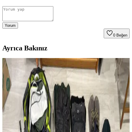
Yorum
0
Beğen
Ayrıca Bakınız
Modifiye Edilmiş Vintage REI Sırt Çantası: Hafiflik
ve Fonksiyonellik Üzerine Teknik İnceleme
Vintage REI sırt çantasının modifikasyonları, hafiflik ve
fonksiyonelliği artırarak günlük kullanım ve seyahat için optimize
edilmiştir. Teknik müdahaleler ergonomi ve dayanıklılığı
güçlendirmektedir.
Çoklu Sırt Çantası Koleksiyonu ve Onebag Seyahat
Konseptinde Kullanım İncelemesi
Çeşitli sırt çantalarının kullanım alanları, özellikleri ve onebag