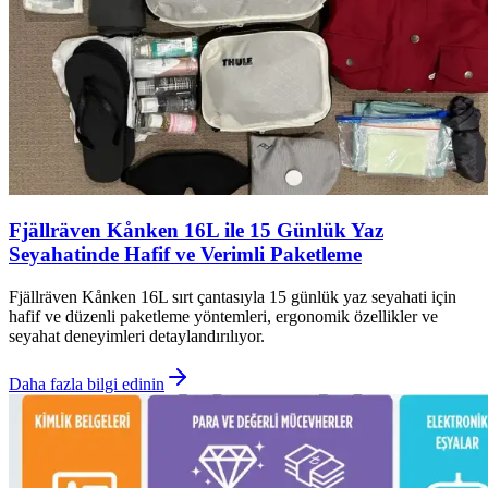
Fjällräven Kånken 16L ile 15 Günlük Yaz
Seyahatinde Hafif ve Verimli Paketleme
Fjällräven Kånken 16L sırt çantasıyla 15 günlük yaz seyahati için
hafif ve düzenli paketleme yöntemleri, ergonomik özellikler ve
seyahat deneyimleri detaylandırılıyor.
Daha fazla bilgi edinin