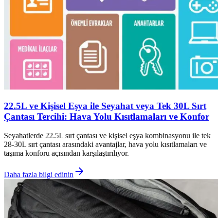
22.5L ve Kişisel Eşya ile Seyahat veya Tek 30L Sırt
Çantası Tercihi: Hava Yolu Kısıtlamaları ve Konfor
Seyahatlerde 22.5L sırt çantası ve kişisel eşya kombinasyonu ile tek
28-30L sırt çantası arasındaki avantajlar, hava yolu kısıtlamaları ve
taşıma konforu açısından karşılaştırılıyor.
Daha fazla bilgi edinin