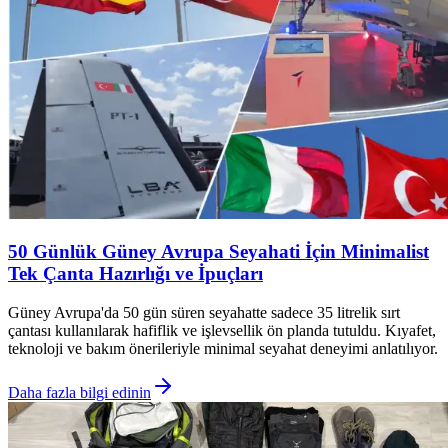
50 Günlük Güney Avrupa Seyahati İçin Minimalist
Tek Çanta Hazırlığı ve İpuçları
Güney Avrupa'da 50 gün süren seyahatte sadece 35 litrelik sırt
çantası kullanılarak hafiflik ve işlevsellik ön planda tutuldu. Kıyafet,
teknoloji ve bakım önerileriyle minimal seyahat deneyimi anlatılıyor.
Daha fazla bilgi edinin