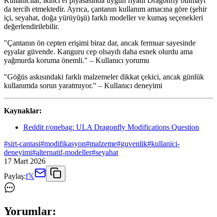
Kullanıcılar, ikinci el piyasasında uygun fiyatlı Dragonfly bulmayı
da tercih etmektedir. Ayrıca, çantanın kullanım amacına göre (şehir
içi, seyahat, doğa yürüyüşü) farklı modeller ve kumaş seçenekleri
değerlendirilebilir.
"Çantanın ön cepten erişimi biraz dar, ancak fermuar sayesinde
eşyalar güvende. Kanguru cep olsaydı daha esnek olurdu ama
yağmurda koruma önemli." – Kullanıcı yorumu
"Göğüs askısındaki farklı malzemeler dikkat çekici, ancak günlük
kullanımda sorun yaratmıyor." – Kullanıcı deneyimi
Kaynaklar:
Reddit r/onebag: ULA Dragonfly Modifications Question
#
sirt-cantasi
#
modifikasyon
#
malzeme
#
guvenlik
#
kullanici-
deneyimi
#
alternatif-modeller
#
seyahat
17 Mart 2026
Paylaş:
f
𝕏
Yorumlar: