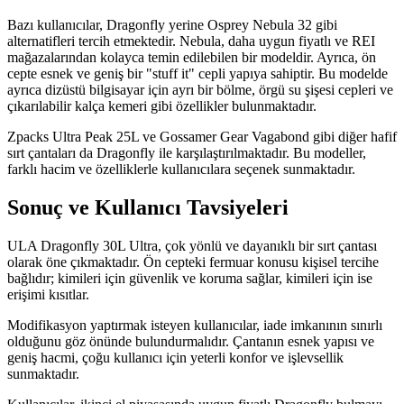
Bazı kullanıcılar, Dragonfly yerine Osprey Nebula 32 gibi
alternatifleri tercih etmektedir. Nebula, daha uygun fiyatlı ve REI
mağazalarından kolayca temin edilebilen bir modeldir. Ayrıca, ön
cepte esnek ve geniş bir "stuff it" cepli yapıya sahiptir. Bu modelde
ayrıca dizüstü bilgisayar için ayrı bir bölme, örgü su şişesi cepleri ve
çıkarılabilir kalça kemeri gibi özellikler bulunmaktadır.
Zpacks Ultra Peak 25L ve Gossamer Gear Vagabond gibi diğer hafif
sırt çantaları da Dragonfly ile karşılaştırılmaktadır. Bu modeller,
farklı hacim ve özelliklerle kullanıcılara seçenek sunmaktadır.
Sonuç ve Kullanıcı Tavsiyeleri
ULA Dragonfly 30L Ultra, çok yönlü ve dayanıklı bir sırt çantası
olarak öne çıkmaktadır. Ön cepteki fermuar konusu kişisel tercihe
bağlıdır; kimileri için güvenlik ve koruma sağlar, kimileri için ise
erişimi kısıtlar.
Modifikasyon yaptırmak isteyen kullanıcılar, iade imkanının sınırlı
olduğunu göz önünde bulundurmalıdır. Çantanın esnek yapısı ve
geniş hacmi, çoğu kullanıcı için yeterli konfor ve işlevsellik
sunmaktadır.