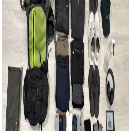
seyahat konseptindeki rolleri incelenerek, ideal çanta seçimi ve
fonksiyonellik dengesi üzerine kapsamlı bilgiler sunulmaktadır.
Fjällräven Kånken 16L ile 15 Günlük Yaz
Seyahatinde Hafif ve Verimli Paketleme
Fjällräven Kånken 16L sırt çantasıyla 15 günlük yaz seyahati için
hafif ve düzenli paketleme yöntemleri, ergonomik özellikler ve
seyahat deneyimleri detaylandırılıyor.
22.5L ve Kişisel Eşya ile Seyahat veya Tek 30L Sırt
Çantası Tercihi: Hava Yolu Kısıtlamaları ve Konfor
Seyahatlerde 22.5L sırt çantası ve kişisel eşya kombinasyonu ile tek
28-30L sırt çantası arasındaki avantajlar, hava yolu kısıtlamaları ve
taşıma konforu açısından karşılaştırılıyor.
Evergoods CPL16 Sırt Çantası: Minimal Tasarım ve
Fonksiyonellik Üzerine 6 Aylık Değerlendirme
Evergoods CPL16, su şişesi cebi olmadan tasarım bütünlüğü ve
kullanım kolaylığı sunar. 16 litrelik kapasitesi, dayanıklı malzemesi
ve dengeli yapısıyla günlük kullanım ve kısa seyahatler için