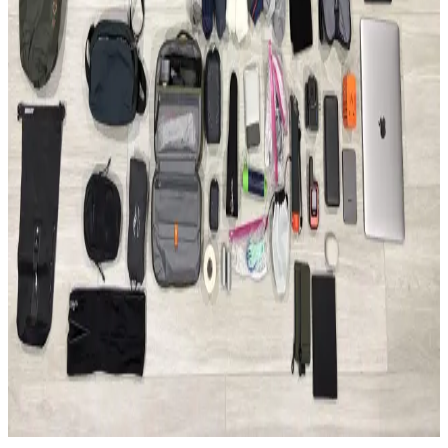
uygundur.
Able Carry Max EDC ve Aer Travel Pack 4 28L (X-
Pac) Sırt Çantası Karşılaştırması
Able Carry Max EDC ve Aer Travel Pack 4 28L sırt çantaları,
malzeme kalitesi, taşıma konforu ve organizasyon özellikleriyle
günlük kullanım ve seyahat ihtiyaçlarına farklı çözümler sunuyor.
50 Günlük Güney Avrupa Seyahati İçin Minimalist
Tek Çanta Hazırlığı ve İpuçları
Güney Avrupa'da 50 gün süren seyahatte sadece 35 litrelik sırt
çantası kullanılarak hafiflik ve işlevsellik ön planda tutuldu. Kıyafet,
teknoloji ve bakım önerileriyle minimal seyahat deneyimi anlatılıyor.
2026 Asya ve Okyanusya Sırt Çantası Seyahati İçin
Ekipman ve Planlama Rehberi
2026'da başlayacak Asya ve Okyanusya sırt çantası seyahati için
detaylı ekipman ve planlama önerileri sunulmaktadır. Seyahat rotası,
aktiviteler ve ağırlık dengesi üzerinde durulmuştur.