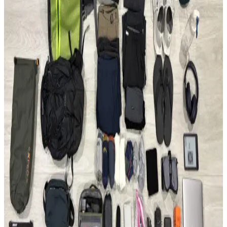
Fjällräven Kånken 16L sırt çantasıyla 15 günlük yaz seyahati için
hafif ve düzenli paketleme yöntemleri, ergonomik özellikler ve
seyahat deneyimleri detaylandırılıyor.
22.5L ve Kişisel Eşya ile Seyahat veya Tek 30L Sırt
Çantası Tercihi: Hava Yolu Kısıtlamaları ve Konfor
Seyahatlerde 22.5L sırt çantası ve kişisel eşya kombinasyonu ile tek
28-30L sırt çantası arasındaki avantajlar, hava yolu kısıtlamaları ve
taşıma konforu açısından karşılaştırılıyor.
Evergoods CPL16 Sırt Çantası: Minimal Tasarım ve
Fonksiyonellik Üzerine 6 Aylık Değerlendirme
Evergoods CPL16, su şişesi cebi olmadan tasarım bütünlüğü ve
kullanım kolaylığı sunar. 16 litrelik kapasitesi, dayanıklı malzemesi
ve dengeli yapısıyla günlük kullanım ve kısa seyahatler için
uygundur.
Able Carry Max EDC ve Aer Travel Pack 4 28L (X-
Pac) Sırt Çantası Karşılaştırması
Able Carry Max EDC ve Aer Travel Pack 4 28L sırt çantaları,