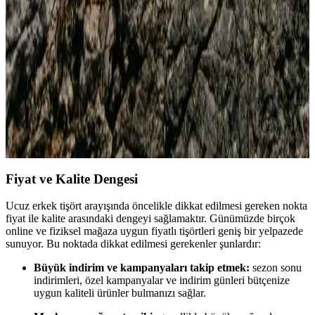
Siyah Kauçuk ve Haki Deri Modelleri
Harley Davidson'un siyah kauçuk ve haki deri erkek bot
modellerinin özellikleri, kullanıcı yorumları ve performanslarını
karşılaştırıyoruz, bilinçli alışveriş için detaylar burada.
2025'te Erkek Modasında Siyah ve Lacivertin Şıklık
Sırları
Erkek modasında siyah ve lacivertin uyumuyla şıklığınızı artırın.
Kombin önerileri ve stil ipuçları için hemen keşfedin!
Fiyat ve Kalite Dengesi
Ucuz erkek tişört arayışında öncelikle dikkat edilmesi gereken nokta
fiyat ile kalite arasındaki dengeyi sağlamaktır. Günümüzde birçok
online ve fiziksel mağaza uygun fiyatlı tişörtleri geniş bir yelpazede
sunuyor. Bu noktada dikkat edilmesi gerekenler şunlardır:
Büyük indirim ve kampanyaları takip etmek:
sezon sonu
indirimleri, özel kampanyalar ve indirim günleri bütçenize
uygun kaliteli ürünler bulmanızı sağlar.