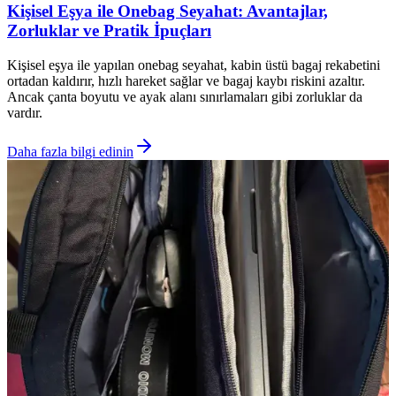
Kişisel Eşya ile Onebag Seyahat: Avantajlar,
Zorluklar ve Pratik İpuçları
Kişisel eşya ile yapılan onebag seyahat, kabin üstü bagaj rekabetini
ortadan kaldırır, hızlı hareket sağlar ve bagaj kaybı riskini azaltır.
Ancak çanta boyutu ve ayak alanı sınırlamaları gibi zorluklar da
vardır.
Daha fazla bilgi edinin