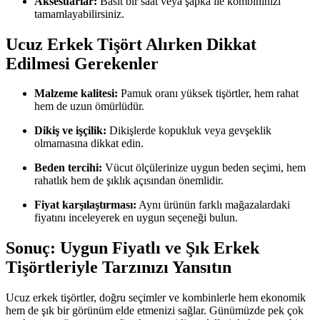
Aksesuarlar:
Basit bir saat veya şapka ile kombininizi
tamamlayabilirsiniz.
Ucuz Erkek Tişört Alırken Dikkat
Edilmesi Gerekenler
Malzeme kalitesi:
Pamuk oranı yüksek tişörtler, hem rahat
hem de uzun ömürlüdür.
Dikiş ve işçilik:
Dikişlerde kopukluk veya gevşeklik
olmamasına dikkat edin.
Beden tercihi:
Vücut ölçülerinize uygun beden seçimi, hem
rahatlık hem de şıklık açısından önemlidir.
Fiyat karşılaştırması:
Aynı ürünün farklı mağazalardaki
fiyatını inceleyerek en uygun seçeneği bulun.
Sonuç: Uygun Fiyatlı ve Şık Erkek
Tişörtleriyle Tarzınızı Yansıtın
Ucuz erkek tişörtler, doğru seçimler ve kombinlerle hem ekonomik
hem de şık bir görünüm elde etmenizi sağlar. Günümüzde pek çok