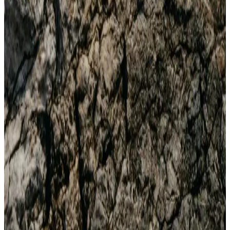
Erkek Yırtık Kot Pantolonları: Moda ve Konforun
Modern Buluşması
Erkek yırtık kot pantolonlar, stil ve konforu birleştiren modern
seçeneklerdir. Farklı modeller, renkler ve detaylar ile her tarza uygun
alternatifler sunar.
Erkek Tek Ceket Kombinleri: Güncel ve Şık Stil
İpuçları ve Trendler
Erkekler için modern ve şık tek ceket kombinleri, farklı tarzlara
uygun öneriler ve stil ipuçlarıyla günlük ve resmi ortamlarda fark
yaratmanızı sağlar.
Pierroni Bordo Erkek Seti: Kravat Mendil Kol
Düğmesi ve Çorap ile Şıklık ve Fonksiyonellik
Şık ve kaliteli Pierroni bordo erkek seti, kravat, mendil, kol düğmesi
ve çorap ile detaylara özen gösterenler için tasarlandı, şıklık ve
konforu bir arada sunar.
Harley Davidson Erkek Botları Karşılaştırması