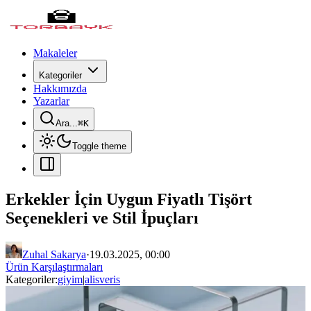
Makaleler
Kategoriler
Hakkımızda
Yazarlar
Ara...
⌘
K
Toggle theme
Erkekler İçin Uygun Fiyatlı Tişört
Seçenekleri ve Stil İpuçları
Zuhal Sakarya
·
19.03.2025, 00:00
Ürün Karşılaştırmaları
Kategoriler:
giyim
|
alisveris