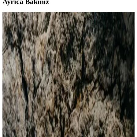
Ayrıca Bakınız
Erkek Basic Tişörtler: Stil ve Konforun Buluştuğu
Günlük Giyim Parçası
Erkek basic tişörtler, rahatlık ve şıklığın temel taşıdır. Çeşitli renk,
kesim ve kumaş seçenekleriyle her tarza uygun, uygun fiyatlı ve
uzun ömürlü giyim parçasıdır.
Erkekler İçin Uzun Kollu Lacoste Tişörtler: Şıklık ve
Konforun Birleştiği Giyim Seçenekleri
Lacoste’un erkekler için tasarladığı uzun kollu tişörtler, şıklık ve
konforu bir arada sunar. Kaliteli materyali ve çok yönlü
tasarımlarıyla her mevsim ve ortamda tercih edilebilir.
Erkek Sivit Kazaklar: Şıklık ve Konforu Bir Arada
Sunan Klasik ve Modern Tasarımlar
Erkek sivit kazaklar, şıklık ve konforu bir araya getirerek farklı
tarzlara uyum sağlar. Günlük ve resmi kullanıma uygun, doğal
malzemelerden yapılmış modellerle tarzınızı tamamlayın.