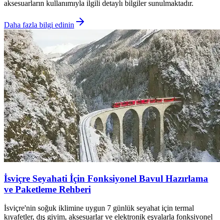
aksesuarların kullanımıyla ilgili detaylı bilgiler sunulmaktadır.
Daha fazla bilgi edinin
İsviçre Seyahati İçin Fonksiyonel Bavul Hazırlama
ve Paketleme Rehberi
İsviçre'nin soğuk iklimine uygun 7 günlük seyahat için termal
kıyafetler, dış giyim, aksesuarlar ve elektronik eşyalarla fonksiyonel