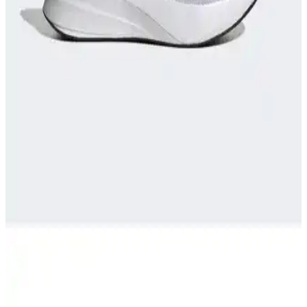
Nike React Miler, üstün yastıklama ve destek sağlayan teknolojisiyle
koşu ve günlük kullanımda konforu artırır, performansı yükseltir ve
ayak sağlığını korur.
adidas RUNFALCON Kadın Koşu Ayakkabısı
İncelemesi ve Performans Analizi
adidas RUNFALCON kadın koşu ayakkabısı, şık tasarımı ve
yüksek konforuyla öne çıkıyor, dayanıklılığı ve teknik özellikleriyle
spor ve günlük kullanım için ideal seçenekler sunuyor.
Runner Ayakkabıları: Performans ve Stil İçin Doğru
Seçenekler Rehberi
Günümüzde spor ve günlük yaşamda popüler olan runner
ayakkabıları hakkında detaylı rehber. Doğru model seçimi,
teknolojiler ve trendler ile stilinizi ve performansınızı artırın.
Adidas Duramo RC ve Nike Downshıfter 11
Karşılaştırması: Performans ve Konfor Analizi
Adidas Duramo RC ve Nike Downshıfter 11 modellerinin malzeme,
konfor, kalıp ve kullanıcı geri bildirimleri detaylı analiz edilerek,