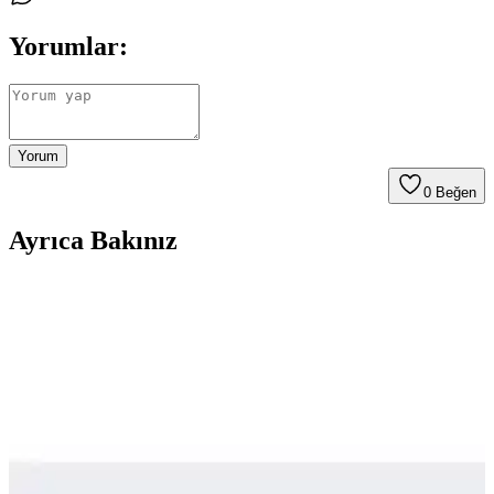
Yorumlar:
Yorum
0
Beğen
Ayrıca Bakınız
Seyahatler İçin Çok Amaçlı Ayakkabı Seçimi:
Konfor, Dayanıklılık ve Kullanım Önerileri
Seyahatlerde şehir içi yürüyüş, hafif koşu ve dayanıklılık için ideal
çok amaçlı ayakkabı seçiminin zorlukları, kullanıcı deneyimleri ve
önerilen modeller detaylı şekilde ele alınıyor.
Puma Shuffle 309668-25 Erkek Günlük ve Spor
Kullanımına Uygun Ayakkabı