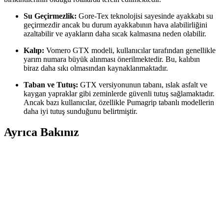
Su Geçirmezlik:
Gore-Tex teknolojisi sayesinde ayakkabı su
geçirmezdir ancak bu durum ayakkabının hava alabilirliğini
azaltabilir ve ayakların daha sıcak kalmasına neden olabilir.
Kalıp:
Vomero GTX modeli, kullanıcılar tarafından genellikle
yarım numara büyük alınması önerilmektedir. Bu, kalıbın
biraz daha sıkı olmasından kaynaklanmaktadır.
Taban ve Tutuş:
GTX versiyonunun tabanı, ıslak asfalt ve
kaygan yapraklar gibi zeminlerde güvenli tutuş sağlamaktadır.
Ancak bazı kullanıcılar, özellikle Pumagrip tabanlı modellerin
daha iyi tutuş sunduğunu belirtmiştir.
Ayrıca Bakınız
Seyahatler İçin Çok Amaçlı Ayakkabı Seçimi:
Konfor, Dayanıklılık ve Kullanım Önerileri
Seyahatlerde şehir içi yürüyüş, hafif koşu ve dayanıklılık için ideal
çok amaçlı ayakkabı seçiminin zorlukları, kullanıcı deneyimleri ve
önerilen modeller detaylı şekilde ele alınıyor.