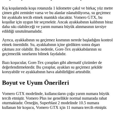
Kış koşularında koşu rotanızda 1 kilometre çakıl ve birkaç yüz metre
çimen gibi zeminler varsa ve bu alanlar ıslanabiliyorsa, su geçirmez
bir ayakkabı tercih etmek mantıklı olacaktır. Vomero GTX, bu
koşullar için uygun bir seçenektir. Ancak ayakkabının kalıbının biraz
daha sıkı olabileceği ve yarım numara büyük alınmasının tavsiye
edildiği unutulmamalıdır.
Ayrıca, ayakkabının su geçirmez kısmının nerede başladığını kontrol
etmek önemlidir. Su, ayakkabının içine girdikten sonra dışarı
çıkması zor olabilir. Bu nedenle, Gore-Tex ayakkabılarının su
geçirmezlik sınırlarını bilmek faydalıdır.
Bazı koşucular, Gore-Tex çorapları gibi alternatif çözümler de
değerlendirmektedir. Bu çoraplar, ayakları su geçirmez şekilde
koruyabilir ve ayakkabının hava alabilirliğini artırabilir.
Boyut ve Uyum Önerileri
Vomero GTX modelinde, kullanıcıların çoğu yarım numara büyük
tercih etmiştir. Vomero Plus ise genellikle normal numarada rahat
oturmaktadır. Örneğin, Superblast 2 modelinde 10.5 numara
kullanan bir koşucu, Vomero GTX için 11 numara tercih etmiştir.