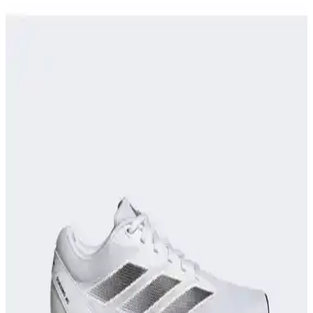
Puma Shuffle 309668-25 Erkek Günlük ve Spor
Kullanımına Uygun Ayakkabı
Puma Shuffle 309668-25, hafif yastıklama ve dayanıklı taban
özellikleriyle günlük ve spor aktivitelerinde konfor sağlar, şık ve
pratik tasarımıyla öne çıkar.
Adidas TERREX ve Salomon X-Adventure GORE-
TEX Erkek Koşu Ayakkabıları Karşılaştırması
İki popüler outdoor ve koşu ayakkabısı olan adidas TERREX ve
Salomon X-Adventure, su geçirmezlik, hafiflik ve dayanıklılık gibi
kriterlerle detaylı karşılaştırıldı.
Spor Yaparken Doğru Ayakkabı Seçimi ile
Performansınızı Artırın ve Sakatlanma Riskini
Azaltın
Spor sırasında uygun ayakkabı seçimi, performansı artırır,
sakatlanma riskini azaltır ve konfor sağlar. Spor türüne göre
ayakkabı seçimi ve doğru malzeme kullanımı önemli detaylardır.
Nike React Miler Koşu ve Günlük Kullanım İçin