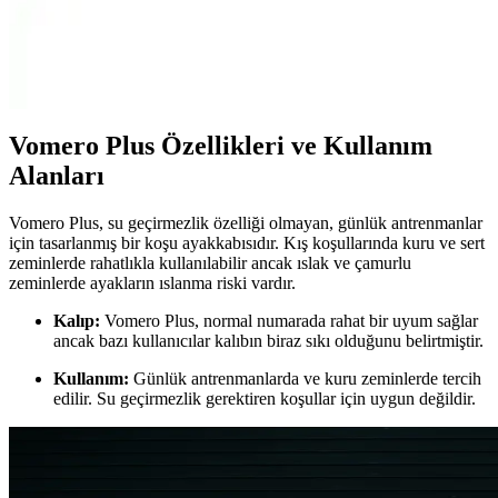
Adidas Duramo RC ve Nike Downshıfter 11 modellerinin malzeme,
konfor, kalıp ve kullanıcı geri bildirimleri detaylı analiz edilerek,
günlük kullanım ve spor aktiviteleri için en uygun seçeneği
belirleyin.
Vomero Plus Özellikleri ve Kullanım
Alanları
Vomero Plus, su geçirmezlik özelliği olmayan, günlük antrenmanlar
için tasarlanmış bir koşu ayakkabısıdır. Kış koşullarında kuru ve sert
zeminlerde rahatlıkla kullanılabilir ancak ıslak ve çamurlu
zeminlerde ayakların ıslanma riski vardır.
Kalıp:
Vomero Plus, normal numarada rahat bir uyum sağlar
ancak bazı kullanıcılar kalıbın biraz sıkı olduğunu belirtmiştir.
Kullanım:
Günlük antrenmanlarda ve kuru zeminlerde tercih
edilir. Su geçirmezlik gerektiren koşullar için uygun değildir.