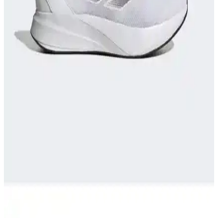
Konfor ve Performans Sunan Ayakkabı
Nike React Miler, üstün yastıklama ve destek sağlayan teknolojisiyle
koşu ve günlük kullanımda konforu artırır, performansı yükseltir ve
ayak sağlığını korur.
adidas RUNFALCON Kadın Koşu Ayakkabısı
İncelemesi ve Performans Analizi
adidas RUNFALCON kadın koşu ayakkabısı, şık tasarımı ve
yüksek konforuyla öne çıkıyor, dayanıklılığı ve teknik özellikleriyle
spor ve günlük kullanım için ideal seçenekler sunuyor.
Runner Ayakkabıları: Performans ve Stil İçin Doğru
Seçenekler Rehberi
Günümüzde spor ve günlük yaşamda popüler olan runner
ayakkabıları hakkında detaylı rehber. Doğru model seçimi,
teknolojiler ve trendler ile stilinizi ve performansınızı artırın.
Adidas Duramo RC ve Nike Downshıfter 11
Karşılaştırması: Performans ve Konfor Analizi