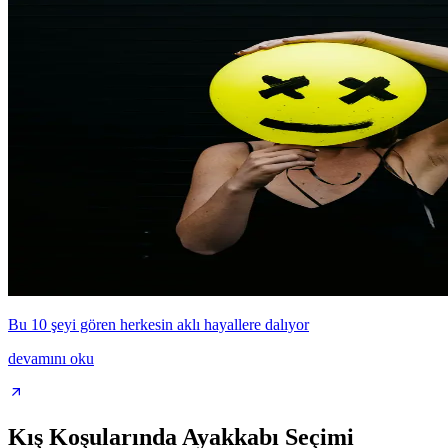
Bu 10 şeyi gören herkesin aklı hayallere dalıyor
devamını oku
Kış Koşularında Ayakkabı Seçimi