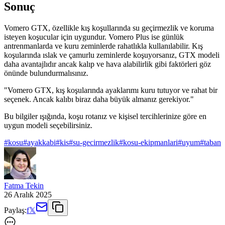
Sonuç
Vomero GTX, özellikle kış koşullarında su geçirmezlik ve koruma
isteyen koşucular için uygundur. Vomero Plus ise günlük
antrenmanlarda ve kuru zeminlerde rahatlıkla kullanılabilir. Kış
koşularında ıslak ve çamurlu zeminlerde koşuyorsanız, GTX modeli
daha avantajlıdır ancak kalıp ve hava alabilirlik gibi faktörleri göz
önünde bulundurmalısınız.
"Vomero GTX, kış koşularında ayaklarımı kuru tutuyor ve rahat bir
seçenek. Ancak kalıbı biraz daha büyük almanız gerekiyor."
Bu bilgiler ışığında, koşu rotanız ve kişisel tercihlerinize göre en
uygun modeli seçebilirsiniz.
#
kosu
#
ayakkabi
#
kis
#
su-gecirmezlik
#
kosu-ekipmanlari
#
uyum
#
taban
Fatma Tekin
26 Aralık 2025
Paylaş:
f
𝕏