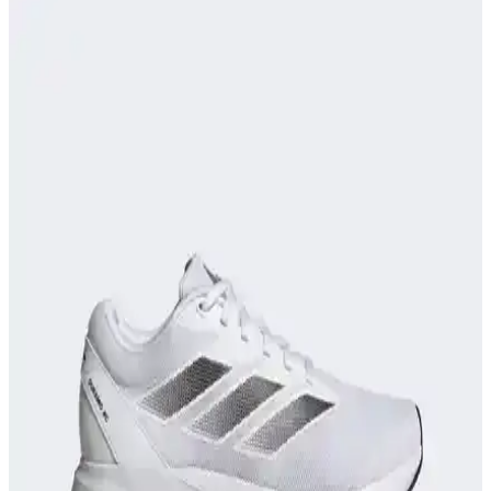
Puma Shuffle 309668-25, hafif yastıklama ve dayanıklı taban
özellikleriyle günlük ve spor aktivitelerinde konfor sağlar, şık ve
pratik tasarımıyla öne çıkar.
Adidas TERREX ve Salomon X-Adventure GORE-
TEX Erkek Koşu Ayakkabıları Karşılaştırması
İki popüler outdoor ve koşu ayakkabısı olan adidas TERREX ve
Salomon X-Adventure, su geçirmezlik, hafiflik ve dayanıklılık gibi
kriterlerle detaylı karşılaştırıldı.
Spor Yaparken Doğru Ayakkabı Seçimi ile
Performansınızı Artırın ve Sakatlanma Riskini
Azaltın
Spor sırasında uygun ayakkabı seçimi, performansı artırır,
sakatlanma riskini azaltır ve konfor sağlar. Spor türüne göre
ayakkabı seçimi ve doğru malzeme kullanımı önemli detaylardır.
Nike React Miler Koşu ve Günlük Kullanım İçin
Konfor ve Performans Sunan Ayakkabı