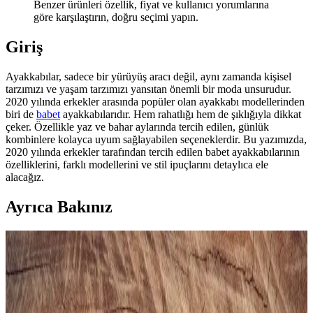
Benzer ürünleri özellik, fiyat ve kullanıcı yorumlarına
göre karşılaştırın, doğru seçimi yapın.
Giriş
Ayakkabılar, sadece bir yürüyüş aracı değil, aynı zamanda kişisel
tarzımızı ve yaşam tarzımızı yansıtan önemli bir moda unsurudur.
2020 yılında erkekler arasında popüler olan ayakkabı modellerinden
biri de
babet
ayakkabılarıdır. Hem rahatlığı hem de şıklığıyla dikkat
çeker. Özellikle yaz ve bahar aylarında tercih edilen, günlük
kombinlere kolayca uyum sağlayabilen seçeneklerdir. Bu yazımızda,
2020 yılında erkekler tarafından tercih edilen babet ayakkabılarının
özelliklerini, farklı modellerini ve stil ipuçlarını detaylıca ele
alacağız.
Ayrıca Bakınız
Gezer Yazlık Erkek Terlik: Konfor ve Şıklık Sunan
Hafif ve Dayanıklı Tasarım
Gezer Yazlık Erkek Terlik, hafif, şık ve dayanıklı malzemeleriyle
günlük kullanımda konfor sağlar, sade tasarımıyla farklı tarzlara