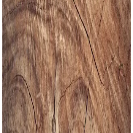
Puma Shuffle 309668-25, hafif yastıklama ve dayanıklı taban
özellikleriyle günlük ve spor aktivitelerinde konfor sağlar, şık ve
pratik tasarımıyla öne çıkar.
Slazenger MAROON I Büyük Beden Erkek Spor
Ayakkabı Dayanıklılık ve Şıklık Sunar
Slazenger MAROON I büyük beden erkek sneaker, şık tasarımı ve
dayanıklı malzemeleriyle günlük kullanım ve hafif aktiviteler için
ideal, rahat ve uzun ömürlü bir spor ayakkabısıdır.
Erkekler İçin Fonksiyonel ve Kompakt Sling ve
Çapraz Çanta Modelleri ve Seçim Kriterleri
Erkekler için telefon, cüzdan ve eşyaları rahat taşıyan fonksiyonel
sling ve çapraz çantalar, farklı markalar ve modellerle kullanım
kolaylığı sunuyor. Seçim kriterleri detaylıca inceleniyor.
Altınyılz<dı>z Classics Erkek Lacivert Rugan
Kemer İnceleme ve Detaylar
Altınyılz<dı>z Classics'in lacivert rugan erkek kemeri, şık tasarımı
ve yüksek kaliteli yüzeyiyle öne çıkar. Parlak yüzeyi ve modern