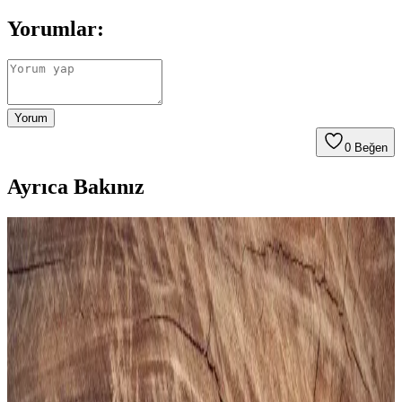
Yorumlar:
Yorum
0
Beğen
Ayrıca Bakınız
Gezer Yazlık Erkek Terlik: Konfor ve Şıklık Sunan
Hafif ve Dayanıklı Tasarım
Gezer Yazlık Erkek Terlik, hafif, şık ve dayanıklı malzemeleriyle
günlük kullanımda konfor sağlar, sade tasarımıyla farklı tarzlara
uyum sağlar.
Puma Shuffle 309668-25 Erkek Günlük ve Spor
Kullanımına Uygun Ayakkabı