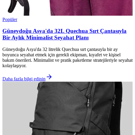
Popüler
Güneydoğu Asya'da 32L Quechua Sırt Çantasıyla
Bir Aylık Minimalist Seyahat Planı
Güneydoğu Asya'da 32 litrelik Quechua sırt çantasıyla bir ay
boyunca seyahat etmek için gerekli ekipman, kıyafet ve kişisel
bakım önerileri. Minimalist ve pratik paketleme stratejileriyle seyahat
kolaylaşıyor.
Daha fazla bilgi edinin