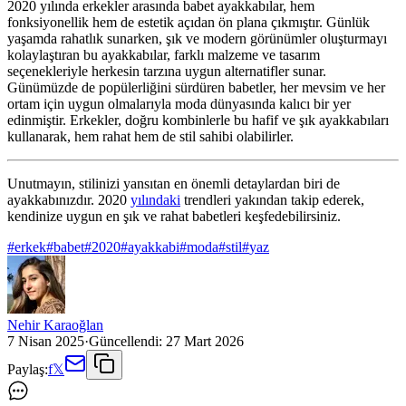
2020 yılında erkekler arasında babet ayakkabılar, hem
fonksiyonellik hem de estetik açıdan ön plana çıkmıştır. Günlük
yaşamda rahatlık sunarken, şık ve modern görünümler oluşturmayı
kolaylaştıran bu ayakkabılar, farklı malzeme ve tasarım
seçenekleriyle herkesin tarzına uygun alternatifler sunar.
Günümüzde de popülerliğini sürdüren babetler, her mevsim ve her
ortam için uygun olmalarıyla moda dünyasında kalıcı bir yer
edinmiştir. Erkekler, doğru kombinlerle bu hafif ve şık ayakkabıları
kullanarak, hem rahat hem de stil sahibi olabilirler.
Unutmayın, stilinizi yansıtan en önemli detaylardan biri de
ayakkabınızdır. 2020
yılındaki
trendleri yakından takip ederek,
kendinize uygun en şık ve rahat babetleri keşfedebilirsiniz.
#
erkek
#
babet
#
2020
#
ayakkabi
#
moda
#
stil
#
yaz
Nehir Karaoğlan
7 Nisan 2025
·
Güncellendi:
27 Mart 2026
Paylaş:
f
𝕏