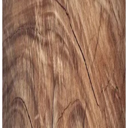
uyum sağlar.
Puma Shuffle 309668-25 Erkek Günlük ve Spor
Kullanımına Uygun Ayakkabı
Puma Shuffle 309668-25, hafif yastıklama ve dayanıklı taban
özellikleriyle günlük ve spor aktivitelerinde konfor sağlar, şık ve
pratik tasarımıyla öne çıkar.
Slazenger MAROON I Büyük Beden Erkek Spor
Ayakkabı Dayanıklılık ve Şıklık Sunar
Slazenger MAROON I büyük beden erkek sneaker, şık tasarımı ve
dayanıklı malzemeleriyle günlük kullanım ve hafif aktiviteler için
ideal, rahat ve uzun ömürlü bir spor ayakkabısıdır.
Erkekler İçin Fonksiyonel ve Kompakt Sling ve
Çapraz Çanta Modelleri ve Seçim Kriterleri
Erkekler için telefon, cüzdan ve eşyaları rahat taşıyan fonksiyonel
sling ve çapraz çantalar, farklı markalar ve modellerle kullanım
kolaylığı sunuyor. Seçim kriterleri detaylıca inceleniyor.