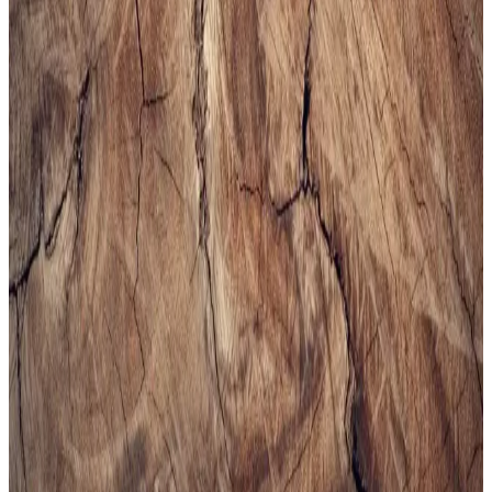
görünümüyle resmi ve özel günlerde tercih edilir, dikkat çekici bir
aksesuar sunar.
Bej Erkek Spor Ayakkabıları: Şıklık ve Konforun
Bir Arada Sunulduğu Modeller
Bej erkek spor ayakkabıları, şıklık ve rahatlığı bir arada sunar. Çok
yönlü kullanımı ve trend modelleriyle gardırobunuza şıklık katın,
konforlu ve şık tercihleri keşfedin.
Erkekler İçin Uygun Spor Çantası Seçimi ve
Trendler Hakkında Kapsamlı Rehber
Erkek spor çantası seçerken kapasite, malzeme, konfor ve tasarım
gibi önemli faktörlere dikkat edin. Güncel modeller ve markalarla
tarzınızı ve fonksiyonelliği bir arada yakalayın.
Erkek Siyah Spor Gömlekleri ile Şıklık ve Rahatlığı
Bir Arada Yakalayın
Modern erkekler için tasarlanan siyah spor gömlekler, rahatlık ve
şıklığı bir arada sunar. Çok yönlü modelleri ve kombin önerileriyle
stilinizi güçlendirin.