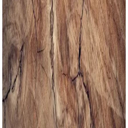
Altınyılz<dı>z Classics Erkek Lacivert Rugan
Kemer İnceleme ve Detaylar
Altınyılz<dı>z Classics'in lacivert rugan erkek kemeri, şık tasarımı
ve yüksek kaliteli yüzeyiyle öne çıkar. Parlak yüzeyi ve modern
görünümüyle resmi ve özel günlerde tercih edilir, dikkat çekici bir
aksesuar sunar.
Bej Erkek Spor Ayakkabıları: Şıklık ve Konforun
Bir Arada Sunulduğu Modeller
Bej erkek spor ayakkabıları, şıklık ve rahatlığı bir arada sunar. Çok
yönlü kullanımı ve trend modelleriyle gardırobunuza şıklık katın,
konforlu ve şık tercihleri keşfedin.
Erkekler İçin Uygun Spor Çantası Seçimi ve
Trendler Hakkında Kapsamlı Rehber
Erkek spor çantası seçerken kapasite, malzeme, konfor ve tasarım
gibi önemli faktörlere dikkat edin. Güncel modeller ve markalarla
tarzınızı ve fonksiyonelliği bir arada yakalayın.
Erkek Siyah Spor Gömlekleri ile Şıklık ve Rahatlığı