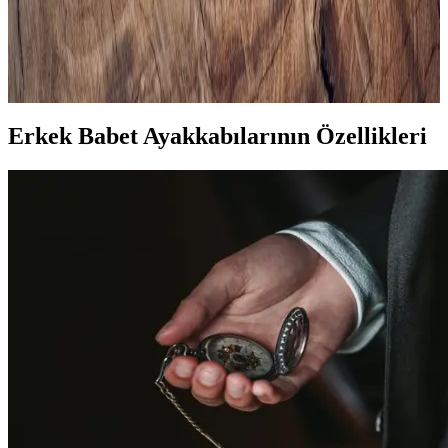
Bir Arada Yakalayın
Modern erkekler için tasarlanan siyah spor gömlekler, rahatlık ve
şıklığı bir arada sunar. Çok yönlü modelleri ve kombin önerileriyle
stilinizi güçlendirin.
Erkek Babet Ayakkabılarının Özellikleri