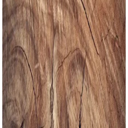
Slazenger MAROON I Büyük Beden Erkek Spor
Ayakkabı Dayanıklılık ve Şıklık Sunar
Slazenger MAROON I büyük beden erkek sneaker, şık tasarımı ve
dayanıklı malzemeleriyle günlük kullanım ve hafif aktiviteler için
ideal, rahat ve uzun ömürlü bir spor ayakkabısıdır.
Erkekler İçin Fonksiyonel ve Kompakt Sling ve
Çapraz Çanta Modelleri ve Seçim Kriterleri
Erkekler için telefon, cüzdan ve eşyaları rahat taşıyan fonksiyonel
sling ve çapraz çantalar, farklı markalar ve modellerle kullanım
kolaylığı sunuyor. Seçim kriterleri detaylıca inceleniyor.
Altınyılz<dı>z Classics Erkek Lacivert Rugan
Kemer İnceleme ve Detaylar
Altınyılz<dı>z Classics'in lacivert rugan erkek kemeri, şık tasarımı
ve yüksek kaliteli yüzeyiyle öne çıkar. Parlak yüzeyi ve modern
görünümüyle resmi ve özel günlerde tercih edilir, dikkat çekici bir
aksesuar sunar.
Bej Erkek Spor Ayakkabıları: Şıklık ve Konforun