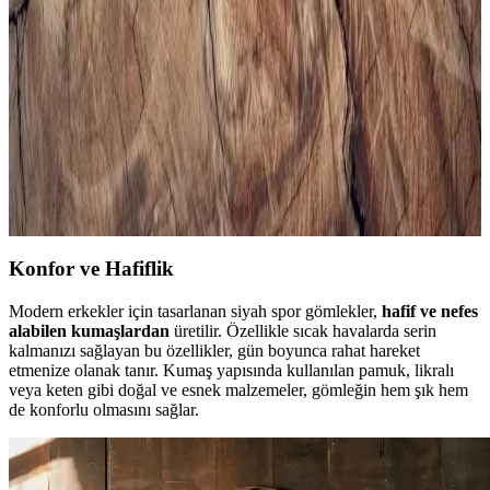
Erkek spor çantası seçerken kapasite, malzeme, konfor ve tasarım
gibi önemli faktörlere dikkat edin. Güncel modeller ve markalarla
tarzınızı ve fonksiyonelliği bir arada yakalayın.
Erkek Siyah Spor Gömlekleri ile Şıklık ve Rahatlığı
Bir Arada Yakalayın
Modern erkekler için tasarlanan siyah spor gömlekler, rahatlık ve
şıklığı bir arada sunar. Çok yönlü modelleri ve kombin önerileriyle
stilinizi güçlendirin.
Konfor ve Hafiflik
Modern erkekler için tasarlanan siyah spor gömlekler,
hafif ve nefes
alabilen kumaşlardan
üretilir. Özellikle sıcak havalarda serin
kalmanızı sağlayan bu özellikler, gün boyunca rahat hareket
etmenize olanak tanır. Kumaş yapısında kullanılan pamuk, likralı
veya keten gibi doğal ve esnek malzemeler, gömleğin hem şık hem
de konforlu olmasını sağlar.