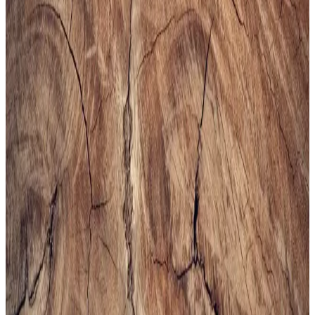
Çapraz Çanta Modelleri ve Seçim Kriterleri
Erkekler için telefon, cüzdan ve eşyaları rahat taşıyan fonksiyonel
sling ve çapraz çantalar, farklı markalar ve modellerle kullanım
kolaylığı sunuyor. Seçim kriterleri detaylıca inceleniyor.
Altınyılz<dı>z Classics Erkek Lacivert Rugan
Kemer İnceleme ve Detaylar
Altınyılz<dı>z Classics'in lacivert rugan erkek kemeri, şık tasarımı
ve yüksek kaliteli yüzeyiyle öne çıkar. Parlak yüzeyi ve modern
görünümüyle resmi ve özel günlerde tercih edilir, dikkat çekici bir
aksesuar sunar.
Bej Erkek Spor Ayakkabıları: Şıklık ve Konforun
Bir Arada Sunulduğu Modeller
Bej erkek spor ayakkabıları, şıklık ve rahatlığı bir arada sunar. Çok
yönlü kullanımı ve trend modelleriyle gardırobunuza şıklık katın,
konforlu ve şık tercihleri keşfedin.
Erkekler İçin Uygun Spor Çantası Seçimi ve
Trendler Hakkında Kapsamlı Rehber