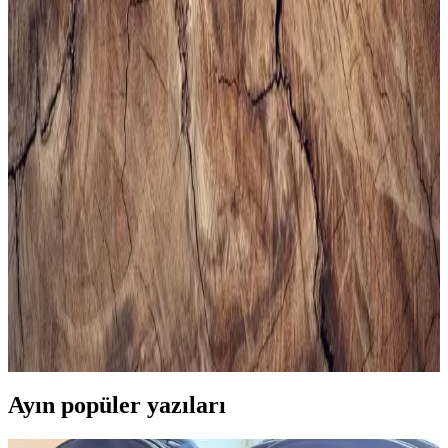
Bir Arada Sunulduğu Modeller
Bej erkek spor ayakkabıları, şıklık ve rahatlığı bir arada sunar. Çok
yönlü kullanımı ve trend modelleriyle gardırobunuza şıklık katın,
konforlu ve şık tercihleri keşfedin.
Erkekler İçin Uygun Spor Çantası Seçimi ve
Trendler Hakkında Kapsamlı Rehber
Erkek spor çantası seçerken kapasite, malzeme, konfor ve tasarım
gibi önemli faktörlere dikkat edin. Güncel modeller ve markalarla
tarzınızı ve fonksiyonelliği bir arada yakalayın.
Erkek Siyah Spor Gömlekleri ile Şıklık ve Rahatlığı
Bir Arada Yakalayın
Modern erkekler için tasarlanan siyah spor gömlekler, rahatlık ve
şıklığı bir arada sunar. Çok yönlü modelleri ve kombin önerileriyle
stilinizi güçlendirin.
Ayın popüler yazıları