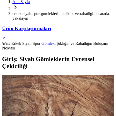
Ana Sayfa
erkek-siyah-spor-gomlekleri-ile-siklik-ve-rahatligi-bir-arada-
yakalayin
Ürün Karşılaştırmaları
\n\n# Erkek Siyah Spor
Gömlek
: Şıklığın ve Rahatlığın Buluşma
Noktası
Giriş: Siyah Gömleklerin Evrensel
Çekiciliği