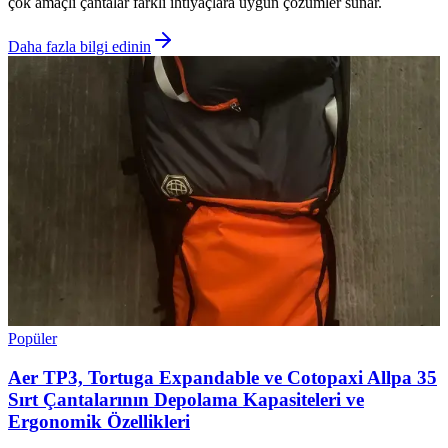
çok amaçlı çantalar farklı ihtiyaçlara uygun çözümler sunar.
Daha fazla bilgi edinin
Popüler
Aer TP3, Tortuga Expandable ve Cotopaxi Allpa 35
Sırt Çantalarının Depolama Kapasiteleri ve
Ergonomik Özellikleri