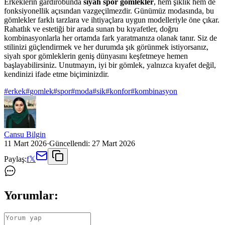
Erkeklerin gardırobunda
siyah spor gömlekler
, hem şıklık hem de
fonksiyonellik açısından vazgeçilmezdir. Günümüz modasında, bu
gömlekler farklı tarzlara ve ihtiyaçlara uygun modelleriyle öne çıkar.
Rahatlık ve estetiği bir arada sunan bu kıyafetler, doğru
kombinasyonlarla her ortamda fark yaratmanıza olanak tanır. Siz de
stilinizi güçlendirmek ve her durumda şık görünmek istiyorsanız,
siyah spor gömleklerin geniş dünyasını keşfetmeye hemen
başlayabilirsiniz. Unutmayın, iyi bir gömlek, yalnızca kıyafet değil,
kendinizi ifade etme biçiminizdir.
#
erkek
#
gomlek
#
spor
#
moda
#
sik
#
konfor
#
kombinasyon
Cansu Bilgin
11 Mart 2026
·
Güncellendi:
27 Mart 2026
Paylaş:
f
𝕏
Yorumlar: