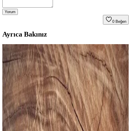
Yorum
0
Beğen
Ayrıca Bakınız
Gezer Yazlık Erkek Terlik: Konfor ve Şıklık Sunan
Hafif ve Dayanıklı Tasarım
Gezer Yazlık Erkek Terlik, hafif, şık ve dayanıklı malzemeleriyle
günlük kullanımda konfor sağlar, sade tasarımıyla farklı tarzlara
uyum sağlar.
Puma Shuffle 309668-25 Erkek Günlük ve Spor
Kullanımına Uygun Ayakkabı
Puma Shuffle 309668-25, hafif yastıklama ve dayanıklı taban
özellikleriyle günlük ve spor aktivitelerinde konfor sağlar, şık ve
pratik tasarımıyla öne çıkar.