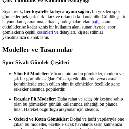
Çok Yönlülük ve Kullanım Kolaylığı
Siyah renk,
her kıyafetle kolayca uyum sağlar
, bu yüzden spor
gömlekler pek çok farklı tarz ve ortamda kullanılabilir. Günlük şehir
hayatından iş ortamına, arkadaş buluşmalarından
hafta
sonu
etkinliklerine kadar geniş bir kullanım alanı sunar. Ayrıca, spor
gömleklerin çeşitli
kesimleri
ve detayları, kişisel stilinizi
yansıtmanıza olanak tanır.
Modeller ve Tasarımlar
Spor Siyah Gömlek Çeşitleri
Slim Fit Modeller
: Vücuda oturan bu gömlekler, modern ve
şık bir görünüm sağlar. Ofis dışı etkinliklerde veya casual
kombinlerde tercih edilen slim fit gömlekler, özellikle genç
erkekler arasında popülerdir.
Regular Fit Modeller
: Daha rahat ve salaş bir kesime sahip
olan bu gömlekler, günlük kullanımda rahatlığı ön planda
tutar. Hareket özgürlüğü arayanlar için idealdir.
Oxford ve Keten Gömlekler
: Doğal ve hafif yapılarıyla öne
çıkan bu modeller, özellikle sıcak havalarda serin kalmanıza