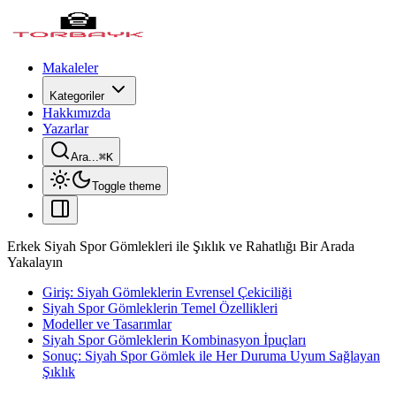
Makaleler
Kategoriler
Hakkımızda
Yazarlar
Ara...
⌘
K
Toggle theme
Erkek Siyah Spor Gömlekleri ile Şıklık ve Rahatlığı Bir Arada
Yakalayın
Giriş: Siyah Gömleklerin Evrensel Çekiciliği
Siyah Spor Gömleklerin Temel Özellikleri
Modeller ve Tasarımlar
Siyah Spor Gömleklerin Kombinasyon İpuçları
Sonuç: Siyah Spor Gömlek ile Her Duruma Uyum Sağlayan
Şıklık