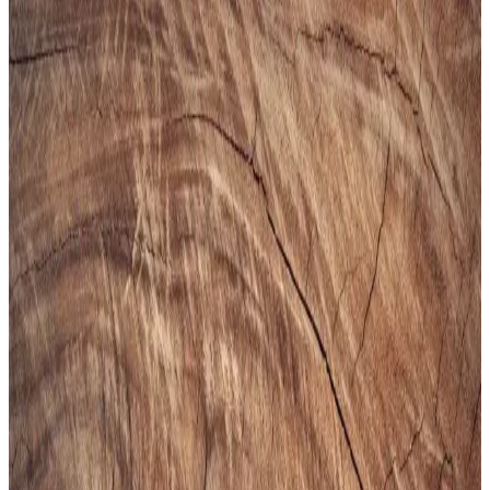
Gezer Yazlık Erkek Terlik: Konfor ve Şıklık Sunan
Hafif ve Dayanıklı Tasarım
Gezer Yazlık Erkek Terlik, hafif, şık ve dayanıklı malzemeleriyle
günlük kullanımda konfor sağlar, sade tasarımıyla farklı tarzlara
uyum sağlar.
Puma Shuffle 309668-25 Erkek Günlük ve Spor
Kullanımına Uygun Ayakkabı
Puma Shuffle 309668-25, hafif yastıklama ve dayanıklı taban
özellikleriyle günlük ve spor aktivitelerinde konfor sağlar, şık ve
pratik tasarımıyla öne çıkar.
Slazenger MAROON I Büyük Beden Erkek Spor
Ayakkabı Dayanıklılık ve Şıklık Sunar
Slazenger MAROON I büyük beden erkek sneaker, şık tasarımı ve
dayanıklı malzemeleriyle günlük kullanım ve hafif aktiviteler için
ideal, rahat ve uzun ömürlü bir spor ayakkabısıdır.
Erkekler İçin Fonksiyonel ve Kompakt Sling ve