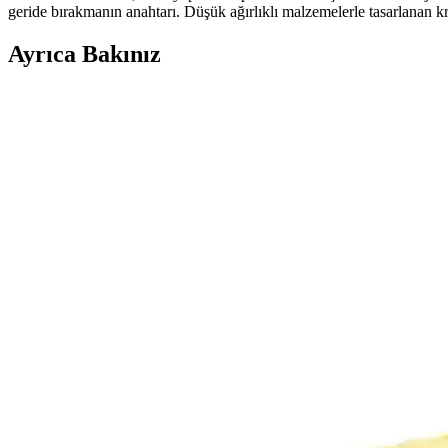
geride bırakmanın anahtarı. Düşük ağırlıklı malzemelerle tasarlanan k
Ayrıca Bakınız
Leipae Erkek Çocuk Futbol Ayakkabısı Kramponu: Ço
Leipae erkek çocuk futbol ayakkabısı, çok yönlü kullanım, ergonomik t
Messi'nin Beyaz Saçlı Yeni İmajı: Spor ve Moda Dün
Messi'nin beyaz saçlı görünümü, onun moda ve stil anlayışında cesur a
Nike Tiempo Legend 10 Academy: Modern ve Konforl
Nike Tiempo Legend 10 Academy, hafif ve dayanıklı malzemeleriyle üstü
Victor Osimhen’in Galatasaray’daki Forma Numarası
Victor Osimhen’in Galatasaray’da 45 numarayı giymesi, kariyerinde yeni
Halı Saha Ayakkabısı ve Krampon Seçimi: Performa