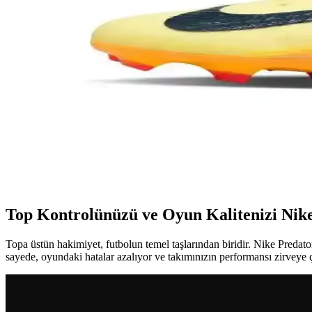
Halı saha futbolunda performansı artırmak ve güvenliği sağlamak iç
Messi çocuk kramponları: Performansı artıran ve stil 
Messi çocuk kramponları, şık tasarımı ve üstün performans özellikleriyl
Beyaz PSG Forması: Şıklık ve Fonksiyonellik Sunan
Beyaz PSG formaları, estetik, teknolojik özellikler ve kişiselleştirme 
Nike Mbappé Kramponları: Performans ve Şıklığın 
Nike Mbappé kramponları, gelişmiş teknolojiler ve şık tasarımlarıyla pe
Top Kontrolünüzü ve Oyun Kalitenizi Nike 
Topa üstün hakimiyet, futbolun temel taşlarından biridir. Nike Predat
sayede, oyundaki hatalar azalıyor ve takımınızın performansı zirveye ç