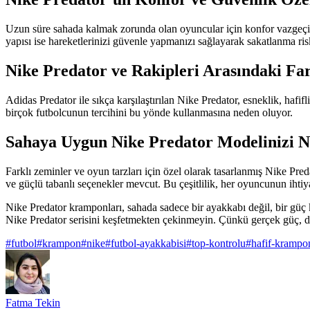
Uzun süre sahada kalmak zorunda olan oyuncular için konfor vazgeçil
yapısı ise hareketlerinizi güvenle yapmanızı sağlayarak sakatlanma ris
Nike Predator ve Rakipleri Arasındaki Fa
Adidas Predator ile sıkça karşılaştırılan Nike Predator, esneklik, hafi
birçok futbolcunun tercihini bu yönde kullanmasına neden oluyor.
Sahaya Uygun Nike Predator Modelinizi Na
Farklı zeminler ve oyun tarzları için özel olarak tasarlanmış Nike Pre
ve güçlü tabanlı seçenekler mevcut. Bu çeşitlilik, her oyuncunun ihti
Nike Predator kramponları, sahada sadece bir ayakkabı değil, bir güç k
Nike Predator serisini keşfetmekten çekinmeyin. Çünkü gerçek güç, d
#
futbol
#
krampon
#
nike
#
futbol-ayakkabisi
#
top-kontrolu
#
hafif-krampo
Fatma Tekin