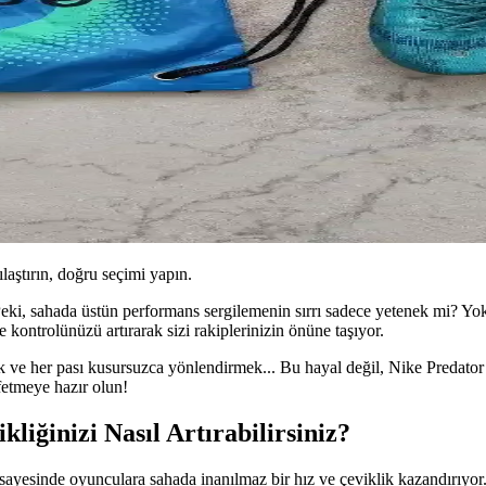
ılaştırın, doğru seçimi yapın.
 Peki, sahada üstün performans sergilemenin sırrı sadece yetenek mi? Yo
 kontrolünüzü artırarak sizi rakiplerinizin önüne taşıyor.
k ve her pası kusursuzca yönlendirmek... Bu hayal değil, Nike Predator
fetmeye hazır olun!
iğinizi Nasıl Artırabilirsiniz?
 sayesinde oyunculara sahada inanılmaz bir hız ve çeviklik kazandırıyor. 