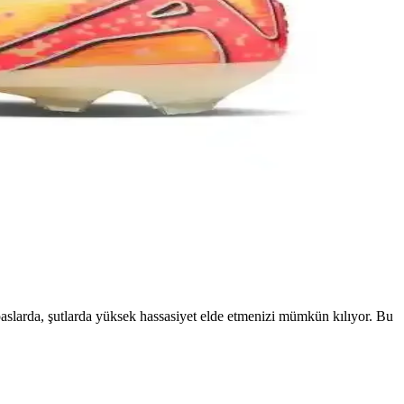
odeller ve markalar hakkında detaylar burada.
ahada fark yaratır.
etiriyor.
ik arayanlar için ideal seçim.
 paslarda, şutlarda yüksek hassasiyet elde etmenizi mümkün kılıyor. Bu