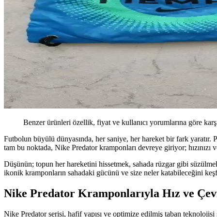
Benzer ürünleri özellik, fiyat ve kullanıcı yorumlarına göre karş
Futbolun büyülü dünyasında, her saniye, her hareket bir fark yaratır.
tam bu noktada, Nike Predator kramponları devreye giriyor; hızınızı ve
Düşünün; topun her hareketini hissetmek, sahada rüzgar gibi süzülme
ikonik kramponların sahadaki gücünü ve size neler katabileceğini keş
Nike Predator Kramponlarıyla Hız ve Çevikl
Nike Predator serisi, hafif yapısı ve optimize edilmiş taban teknolojisi