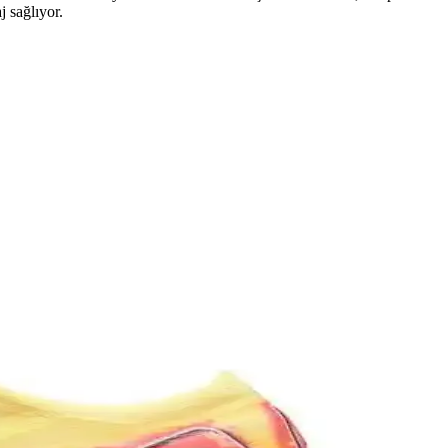
j sağlıyor.
artırmayı hedefler.
çe geçtiğinin ve gençlere ilham kaynağı olmasının örneği.
rımıyla futbolcuların tercihidir.
ki duruşunu ve takım içi iletişimini simgeliyor.