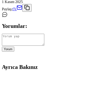
1 Kasım 2025
Paylaş:
f
𝕏
Yorumlar:
Yorum
Ayrıca Bakınız
Leipae Erkek Çocuk Futbol Ayakkabısı Kramponu: Ço
Leipae erkek çocuk futbol ayakkabısı, çok yönlü kullanım, ergonomik t
Messi'nin Beyaz Saçlı Yeni İmajı: Spor ve Moda Dün