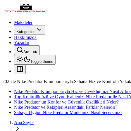
Makaleler
Kategoriler
Hakkımızda
Yazarlar
Ara...
⌘
K
Toggle theme
2025'te Nike Predator Kramponlarıyla Sahada Hız ve Kontrolü Yakal
Nike Predator Kramponlarıyla Hız ve Çevikliğinizi Nasıl Artırab
Top Kontrolünüzü ve Oyun Kalitenizi Nike Predator ile Nasıl Yü
Nike Predator’un Konfor ve Güvenlik Özellikleri Neler?
Nike Predator ve Rakipleri Arasındaki Farklar Nelerdir?
Sahaya Uygun Nike Predator Modelinizi Nasıl Seçersiniz?
Ana Sayfa