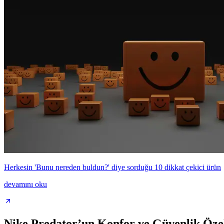
Herkesin 'Bunu nereden buldun?' diye sorduğu 10 dikkat çekici ürün
devamını oku
Nike Predator’un Konfor ve Güvenlik Özel