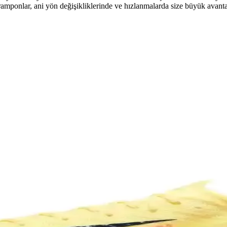
ramponlar, ani yön değişikliklerinde ve hızlanmalarda size büyük avanta
k Yönlü ve Şık Tasarım Özellikleri
asarım ve estetik detaylarıyla genç sporcuların sahadaki performansını 
yasının Cesur Buluşması
dımlar attığını gösteriyor. Bu değişiklik, spor ve moda dünyasının iç i
u Futbol Ayakkabısı Seçenekleri
n konfor ve top kontrolü sağlar, farklı zeminlere uygun çok yönlü tasa
 ve Kariyerindeki Anlamı
 bir başlangıcı ve kişisel tercihini yansıtıyor. Bu numara, onun sahada
nsı Artıran Doğru Ekipmanlar