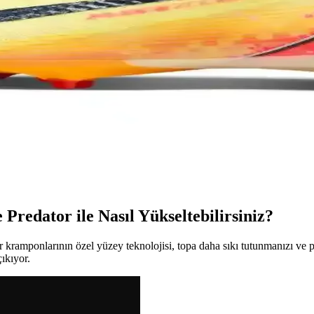
in doğru ayakkabı ve krampon seçimi büyük önem taşır. Yüzeye uygun m
sahibi futbol ayakkabıları
e küçük futbolcuların favorisi. Hafif, dayanıklı ve konforlu yapısıyla s
 Modern Spor Giyim Parçası
imkanlarıyla spor ve günlük yaşamda şıklık ve fonksiyonelliği bir araya g
Modern Futbol Tasarımı
rformansı artırırken, estetik açıdan da fark yaratır. Sahada hız ve çevikl
Predator ile Nasıl Yükseltebilirsiniz?
or kramponlarının özel yüzey teknolojisi, topa daha sıkı tutunmanızı ve
ıkıyor.