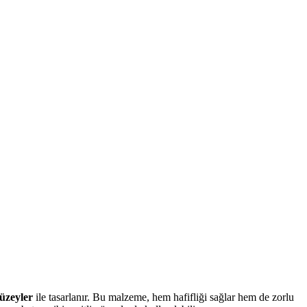
yüzeyler
ile tasarlanır. Bu malzeme, hem hafifliği sağlar hem de zorlu