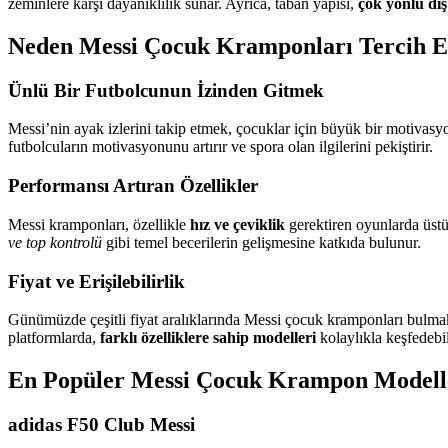
zeminlere karşı dayanıklılık sunar. Ayrıca, taban yapısı,
çok yönlü dı
Neden Messi Çocuk Kramponları Tercih E
Ünlü Bir Futbolcunun İzinden Gitmek
Messi’nin ayak izlerini takip etmek, çocuklar için büyük bir motivasyo
futbolcuların motivasyonunu artırır ve spora olan ilgilerini pekiştirir.
Performansı Artıran Özellikler
Messi kramponları, özellikle
hız ve çeviklik
gerektiren oyunlarda üstün
ve top kontrolü
gibi temel becerilerin gelişmesine katkıda bulunur.
Fiyat ve Erişilebilirlik
Günümüzde çeşitli fiyat aralıklarında Messi çocuk kramponları bulmak
platformlarda,
farklı özelliklere sahip modelleri
kolaylıkla keşfedebil
En Popüler Messi Çocuk Krampon Modell
adidas F50 Club Messi