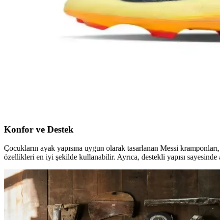
Messi çocuk kramponları: Performansı artıran ve stil 
Messi çocuk kramponları, şık tasarımı ve üstün performans özellikleriyl
Beyaz PSG Forması: Şıklık ve Fonksiyonellik Sunan
Beyaz PSG formaları, estetik, teknolojik özellikler ve kişiselleştirme 
Nike Mbappé Kramponları: Performans ve Şıklığın 
Nike Mbappé kramponları, gelişmiş teknolojiler ve şık tasarımlarıyla pe
Konfor ve Destek
Çocukların ayak yapısına uygun olarak tasarlanan Messi kramponları
özellikleri en iyi şekilde kullanabilir. Ayrıca, destekli yapısı sayesin