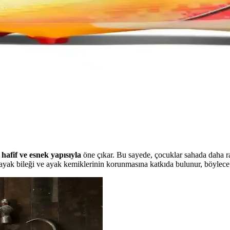
sahibi futbol ayakkabıları
e küçük futbolcuların favorisi. Hafif, dayanıklı ve konforlu yapısıyla s
 Modern Spor Giyim Parçası
imkanlarıyla spor ve günlük yaşamda şıklık ve fonksiyonelliği bir araya g
Modern Futbol Tasarımı
rformansı artırırken, estetik açıdan da fark yaratır. Sahada hız ve çevikl
,
hafif ve esnek yapısıyla
öne çıkar. Bu sayede, çocuklar sahada daha rah
de ayak bileği ve ayak kemiklerinin korunmasına katkıda bulunur, böylece s