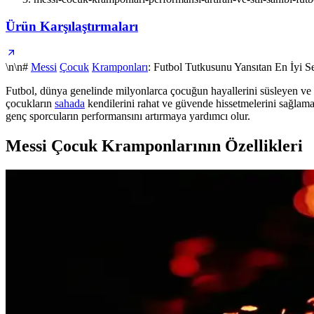
Ürün Karşılaştırmaları
\n\n#
Messi
Çocuk
Kramponları
: Futbol Tutkusunu Yansıtan En İyi S
Futbol, dünya genelinde milyonlarca çocuğun hayallerini süsleyen ve on
çocukların
sahada
kendilerini rahat ve güvende hissetmelerini sağla
genç sporcuların performansını artırmaya yardımcı olur.
Messi Çocuk Kramponlarının Özellikleri