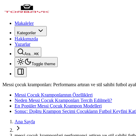
Makaleler
Kategoriler
Hakkımızda
Yazarlar
Ara...
⌘
K
Toggle theme
Messi çocuk kramponları: Performansı artıran ve stil sahibi futbol aya
Messi Çocuk Kramponlarının Özellikleri
Neden Messi Çocuk Kramponları Tercih Edilmeli?
En Popüler Messi Çocuk Krampon Modelleri
Sonuç: Doğru Krampon Seçimi Çocukların Futbol Keyfini Kat
Ana Sayfa
messi-cocuk-kramponlari-performansi-artiran-ve-stil-sahibi-futb