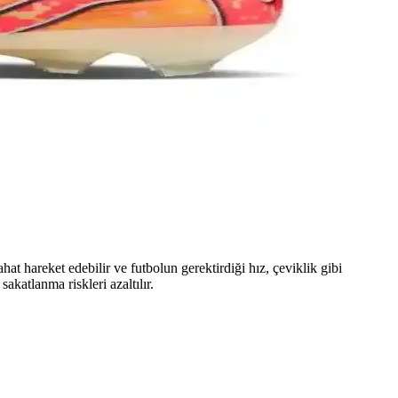
ahada fark yaratır.
etiriyor.
ik arayanlar için ideal seçim.
at hareket edebilir ve futbolun gerektirdiği hız, çeviklik gibi
akatlanma riskleri azaltılır.