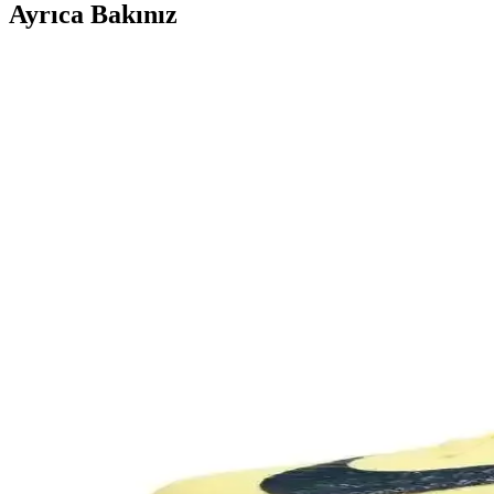
Ayrıca Bakınız
Leipae Erkek Çocuk Futbol Ayakkabısı Kramponu: Ço
Leipae erkek çocuk futbol ayakkabısı, çok yönlü kullanım, ergonomik t
Messi'nin Beyaz Saçlı Yeni İmajı: Spor ve Moda Dün
Messi'nin beyaz saçlı görünümü, onun moda ve stil anlayışında cesur a
Nike Tiempo Legend 10 Academy: Modern ve Konforl
Nike Tiempo Legend 10 Academy, hafif ve dayanıklı malzemeleriyle üstü
Victor Osimhen’in Galatasaray’daki Forma Numarası
Victor Osimhen’in Galatasaray’da 45 numarayı giymesi, kariyerinde yeni
Halı Saha Ayakkabısı ve Krampon Seçimi: Performa
Halı saha futbolunda performansı artırmak ve güvenliği sağlamak iç