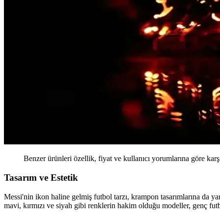
Benzer ürünleri özellik, fiyat ve kullanıcı yorumlarına göre karş
Tasarım ve Estetik
Messi'nin ikon haline gelmiş futbol tarzı, krampon tasarımlarına da ya
mavi, kırmızı ve siyah gibi renklerin hakim olduğu modeller, genç futb