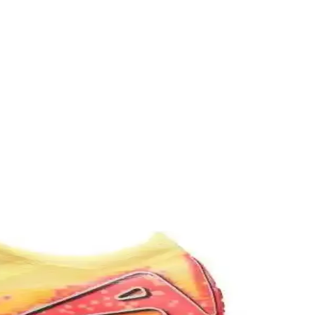
artırmayı hedefler.
çe geçtiğinin ve gençlere ilham kaynağı olmasının örneği.
rımıyla futbolcuların tercihidir.
ki duruşunu ve takım içi iletişimini simgeliyor.
odeller ve markalar hakkında detaylar burada.