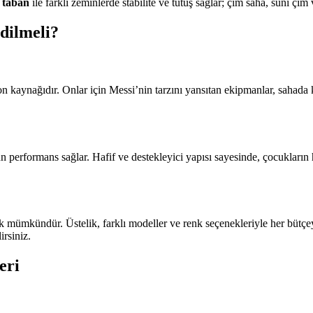
ş taban
ile farklı zeminlerde stabilite ve tutuş sağlar; çim saha, suni çim 
dilmeli?
n kaynağıdır. Onlar için Messi’nin tarzını yansıtan ekipmanlar, sahada 
 performans sağlar. Hafif ve destekleyici yapısı sayesinde, çocukların h
 mümkündür. Üstelik, farklı modeller ve renk seçenekleriyle her bütçe
irsiniz.
eri