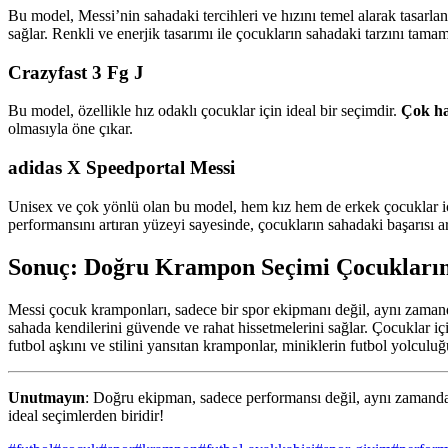
Bu model, Messi’nin sahadaki tercihleri ve hızını temel alarak tasarlan
sağlar. Renkli ve enerjik tasarımı ile çocukların sahadaki tarzını tamam
Crazyfast 3 Fg J
Bu model, özellikle hız odaklı çocuklar için ideal bir seçimdir.
Çok haf
olmasıyla öne çıkar.
adidas X Speedportal Messi
Unisex ve çok yönlü olan bu model, hem kız hem de erkek çocuklar 
performansını artıran yüzeyi sayesinde, çocukların sahadaki başarısı ar
Sonuç: Doğru Krampon Seçimi Çocukların 
Messi çocuk kramponları, sadece bir spor ekipmanı değil, aynı zamanda
sahada kendilerini güvende ve rahat hissetmelerini sağlar. Çocuklar i
futbol aşkını ve stilini yansıtan kramponlar, miniklerin futbol yolculu
Unutmayın
: Doğru ekipman, sadece performansı değil, aynı zamanda ç
ideal seçimlerden biridir!