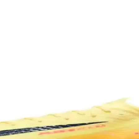
k Yönlü ve Şık Tasarım Özellikleri
asarım ve estetik detaylarıyla genç sporcuların sahadaki performansını 
yasının Cesur Buluşması
dımlar attığını gösteriyor. Bu değişiklik, spor ve moda dünyasının iç i
u Futbol Ayakkabısı Seçenekleri
n konfor ve top kontrolü sağlar, farklı zeminlere uygun çok yönlü tasa
 ve Kariyerindeki Anlamı
 bir başlangıcı ve kişisel tercihini yansıtıyor. Bu numara, onun sahada
nsı Artıran Doğru Ekipmanlar
in doğru ayakkabı ve krampon seçimi büyük önem taşır. Yüzeye uygun m