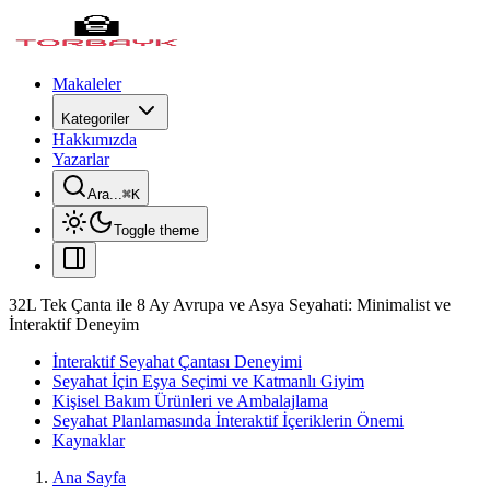
Makaleler
Kategoriler
Hakkımızda
Yazarlar
Ara...
⌘
K
Toggle theme
32L Tek Çanta ile 8 Ay Avrupa ve Asya Seyahati: Minimalist ve
İnteraktif Deneyim
İnteraktif Seyahat Çantası Deneyimi
Seyahat İçin Eşya Seçimi ve Katmanlı Giyim
Kişisel Bakım Ürünleri ve Ambalajlama
Seyahat Planlamasında İnteraktif İçeriklerin Önemi
Kaynaklar
Ana Sayfa