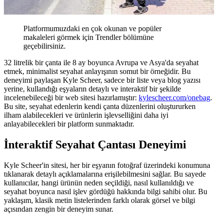
Platformumuzdaki en çok okunan ve popüler
makaleleri görmek için Trendler bölümüne
geçebilirsiniz.
32 litrelik bir çanta ile 8 ay boyunca Avrupa ve Asya'da seyahat
etmek, minimalist seyahat anlayışının somut bir örneğidir. Bu
deneyimi paylaşan Kyle Scheer, sadece bir liste veya blog yazısı
yerine, kullandığı eşyaların detaylı ve interaktif bir şekilde
incelenebileceği bir web sitesi hazırlamıştır:
kylescheer.com/onebag
.
Bu site, seyahat edenlerin kendi çanta düzenlerini oluştururken
ilham alabilecekleri ve ürünlerin işlevselliğini daha iyi
anlayabilecekleri bir platform sunmaktadır.
İnteraktif Seyahat Çantası Deneyimi
Kyle Scheer'in sitesi, her bir eşyanın fotoğraf üzerindeki konumuna
tıklanarak detaylı açıklamalarına erişilebilmesini sağlar. Bu sayede
kullanıcılar, hangi ürünün neden seçildiği, nasıl kullanıldığı ve
seyahat boyunca nasıl işlev gördüğü hakkında bilgi sahibi olur. Bu
yaklaşım, klasik metin listelerinden farklı olarak görsel ve bilgi
açısından zengin bir deneyim sunar.