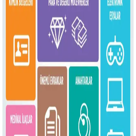
Konseptinde Kullanım İncelemesi
Çeşitli sırt çantalarının kullanım alanları, özellikleri ve onebag
seyahat konseptindeki rolleri incelenerek, ideal çanta seçimi ve
fonksiyonellik dengesi üzerine kapsamlı bilgiler sunulmaktadır.
16 Litrelik Kanken Sırt Çantasıyla 4 Gün 4 Gece
Minimalist Seyahat Planlama
16 litrelik Kanken sırt çantasıyla 4 gün 4 gece minimalist seyahat
için teknoloji, kişisel bakım ve giysi eşyalarının düzenli ve hafif
paketlenmesi anlatılıyor. Beden ve ihtiyaçlara göre esneklik
vurgulanıyor.
Fjällräven Kånken 16L ile 15 Günlük Yaz
Seyahatinde Hafif ve Verimli Paketleme
Fjällräven Kånken 16L sırt çantasıyla 15 günlük yaz seyahati için
hafif ve düzenli paketleme yöntemleri, ergonomik özellikler ve
seyahat deneyimleri detaylandırılıyor.
Gossamer Gear Vagabond Jet: Hafif ve Fonksiyonel
OneBag Seyahat Çantası İncelemesi