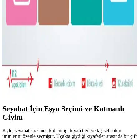
gerekebilir.
Bolivya Seyahati İçin Çok İklim Koşullarına Uygun
Hafif Sırt Çantası ve Kıyafet Seçimi
Bolivya seyahati için 17 günlük çok iklim koşullarına uygun
katmanlı kıyafet ve hafif sırt çantası hazırlığı detayları. Nem çekici
kumaşlar yerine sentetik tercihleri ve çok amaçlı ayakkabılar
öneriliyor.
22.5L ve Kişisel Eşya ile Seyahat veya Tek 30L Sırt
Çantası Tercihi: Hava Yolu Kısıtlamaları ve Konfor
Seyahatlerde 22.5L sırt çantası ve kişisel eşya kombinasyonu ile tek
28-30L sırt çantası arasındaki avantajlar, hava yolu kısıtlamaları ve
taşıma konforu açısından karşılaştırılıyor.
Seyahat İçin Eşya Seçimi ve Katmanlı
Giyim
Kyle, seyahat sırasında kullandığı kıyafetleri ve kişisel bakım
ürünlerini özenle seçmiştir. Uçakta giydiği kıyafetler arasında bir çift