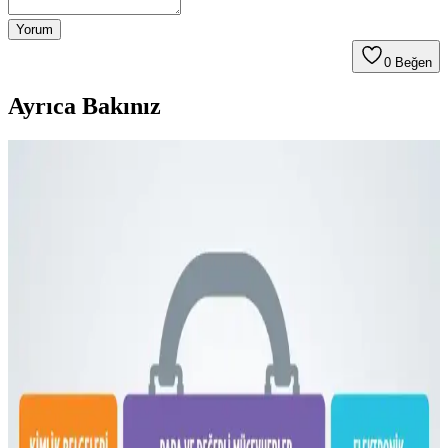
Yorum
0
Beğen
Ayrıca Bakınız
Fyro Levo 30L Sırt Çantası ile İş Seyahatlerinde Tek
Çanta Kullanımı ve Paketleme Stratejileri
Fyro Levo 30L sırt çantası, iş seyahatlerinde tek çanta konseptiyle
pratik paketleme ve taşınabilirlik sunar. Elektronik cihazlar,
kıyafetler ve kişisel eşyalar düzenli şekilde taşınabilir.
Dooney & Bourke Janine Çantası: Dayanıklı Deri
Tasarımı ve Piyasa Değeri Analizi
Dooney & Bourke Janine çantası, dayanıklı deri yapısı ve şık
tasarımıyla günlük kullanım ve seyahat için ideal. İkinci el
piyasasında uygun fiyatlı, manevi değeri yüksek bir seçenek sunar.
Çoklu Sırt Çantası Koleksiyonu ve Onebag Seyahat