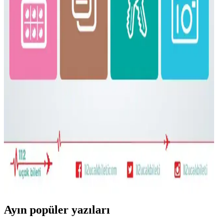
Gossamer Gear Vagabond Jet, hafifliği ve koruyucu laptop
bölmesiyle 3-7 günlük seyahatler için ideal. Şehir içi ve doğa
yürüyüşlerinde pratik kullanım sunar, ancak yağmurda ek önlem
gerekebilir.
Bolivya Seyahati İçin Çok İklim Koşullarına Uygun
Hafif Sırt Çantası ve Kıyafet Seçimi
Bolivya seyahati için 17 günlük çok iklim koşullarına uygun
katmanlı kıyafet ve hafif sırt çantası hazırlığı detayları. Nem çekici
kumaşlar yerine sentetik tercihleri ve çok amaçlı ayakkabılar
öneriliyor.
22.5L ve Kişisel Eşya ile Seyahat veya Tek 30L Sırt
Çantası Tercihi: Hava Yolu Kısıtlamaları ve Konfor
Seyahatlerde 22.5L sırt çantası ve kişisel eşya kombinasyonu ile tek
28-30L sırt çantası arasındaki avantajlar, hava yolu kısıtlamaları ve
taşıma konforu açısından karşılaştırılıyor.
Ayın popüler yazıları