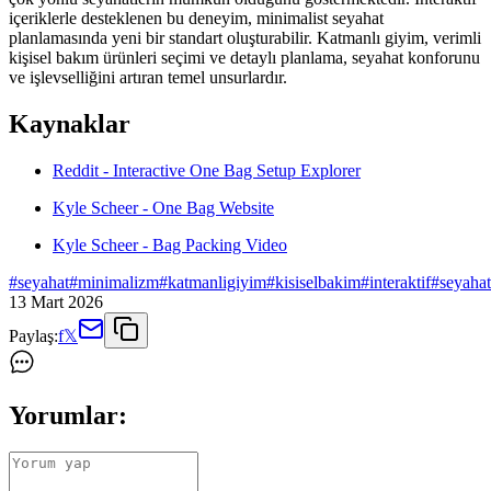
içeriklerle desteklenen bu deneyim, minimalist seyahat
planlamasında yeni bir standart oluşturabilir. Katmanlı giyim, verimli
kişisel bakım ürünleri seçimi ve detaylı planlama, seyahat konforunu
ve işlevselliğini artıran temel unsurlardır.
Kaynaklar
Reddit - Interactive One Bag Setup Explorer
Kyle Scheer - One Bag Website
Kyle Scheer - Bag Packing Video
#
seyahat
#
minimalizm
#
katmanligiyim
#
kisiselbakim
#
interaktif
#
seyaha
13 Mart 2026
Paylaş:
f
𝕏
Yorumlar: