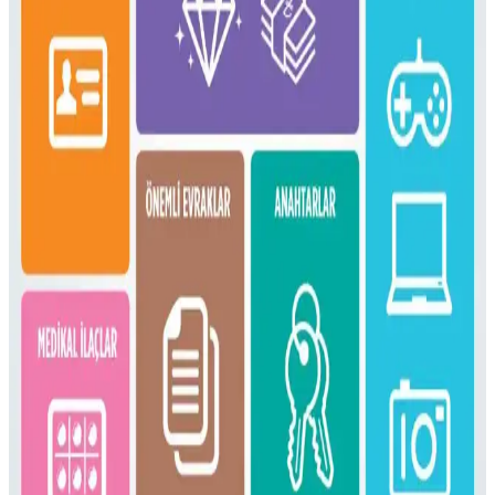
fonksiyonellik dengesi üzerine kapsamlı bilgiler sunulmaktadır.
16 Litrelik Kanken Sırt Çantasıyla 4 Gün 4 Gece
Minimalist Seyahat Planlama
16 litrelik Kanken sırt çantasıyla 4 gün 4 gece minimalist seyahat
için teknoloji, kişisel bakım ve giysi eşyalarının düzenli ve hafif
paketlenmesi anlatılıyor. Beden ve ihtiyaçlara göre esneklik
vurgulanıyor.
Fjällräven Kånken 16L ile 15 Günlük Yaz
Seyahatinde Hafif ve Verimli Paketleme
Fjällräven Kånken 16L sırt çantasıyla 15 günlük yaz seyahati için
hafif ve düzenli paketleme yöntemleri, ergonomik özellikler ve
seyahat deneyimleri detaylandırılıyor.
Gossamer Gear Vagabond Jet: Hafif ve Fonksiyonel
OneBag Seyahat Çantası İncelemesi
Gossamer Gear Vagabond Jet, hafifliği ve koruyucu laptop
bölmesiyle 3-7 günlük seyahatler için ideal. Şehir içi ve doğa
yürüyüşlerinde pratik kullanım sunar, ancak yağmurda ek önlem