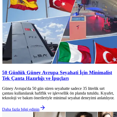
50 Günlük Güney Avrupa Seyahati İçin Minimalist
Tek Çanta Hazırlığı ve İpuçları
Güney Avrupa'da 50 gün süren seyahatte sadece 35 litrelik sırt
çantası kullanılarak hafiflik ve işlevsellik ön planda tutuldu. Kıyafet,
teknoloji ve bakım önerileriyle minimal seyahat deneyimi anlatılıyor.
Daha fazla bilgi edinin