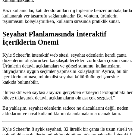
kullanılmaktadır.
Bazı kullanıcılar, katı deodorantları ruj tüplerine benzer ambalajlarda
kullanarak yer tasarrufu sağlamaktadır. Bu yöntem, ürünlerin
taşınmasını kolaylaştırırken, kullanım sırasında pratiklik sunar.
Seyahat Planlamasında İnteraktif
İçeriklerin Önemi
Kyle Scheer'in interaktif web sitesi, seyahat edenlerin kendi çanta
düzenlerini oluştururken karşılaşabilecekleri zorluklara çözüm sunar.
Ürünlerin detaylı açıklamaları ve görsel sunumu, kullanıcıların
ihtiyaçlarına uygun seçimler yapmasını kolaylaştırır. Ayrıca, bu tür
içeriklerin artması, minimalist seyahat kültürünün gelişmesine
katkıda bulunabilir.
"İnteraktif web sayfası arayüzü gerçekten etkileyici! Fotoğraftaki her
öğeye tıklayarak detaylı açıklamaların olması çok sezgisel."
Bu yaklaşım, seyahat edenlerin sadece ne alacaklarını değil, neden
aldıklarını ve nasıl kullandıklarını da anlamalarına olanak tanır.
Kyle Scheer'in 8 aylık seyahati, 32 litrelik bir çanta ile uzun süreli ve
çok yönlü seyahatlerin mümkün olduğunu göstermektedir. İnteraktif