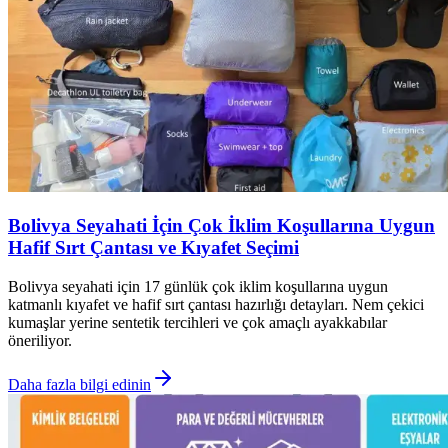
Bolivya Seyahati İçin Çok İklim Koşullarına Uygun
Hafif Sırt Çantası ve Kıyafet Seçimi
Bolivya seyahati için 17 günlük çok iklim koşullarına uygun
katmanlı kıyafet ve hafif sırt çantası hazırlığı detayları. Nem çekici
kumaşlar yerine sentetik tercihleri ve çok amaçlı ayakkabılar
öneriliyor.
Daha fazla bilgi edinin