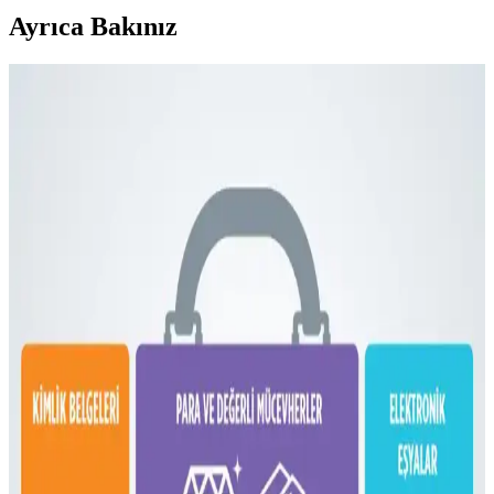
Ayrıca Bakınız
Fyro Levo 30L Sırt Çantası ile İş Seyahatlerinde Tek
Çanta Kullanımı ve Paketleme Stratejileri
Fyro Levo 30L sırt çantası, iş seyahatlerinde tek çanta konseptiyle
pratik paketleme ve taşınabilirlik sunar. Elektronik cihazlar,
kıyafetler ve kişisel eşyalar düzenli şekilde taşınabilir.
Dooney & Bourke Janine Çantası: Dayanıklı Deri
Tasarımı ve Piyasa Değeri Analizi
Dooney & Bourke Janine çantası, dayanıklı deri yapısı ve şık
tasarımıyla günlük kullanım ve seyahat için ideal. İkinci el
piyasasında uygun fiyatlı, manevi değeri yüksek bir seçenek sunar.
Çoklu Sırt Çantası Koleksiyonu ve Onebag Seyahat
Konseptinde Kullanım İncelemesi
Çeşitli sırt çantalarının kullanım alanları, özellikleri ve onebag
seyahat konseptindeki rolleri incelenerek, ideal çanta seçimi ve