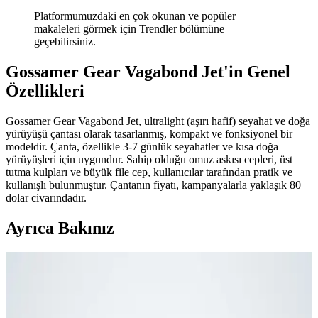
Platformumuzdaki en çok okunan ve popüler
makaleleri görmek için Trendler bölümüne
geçebilirsiniz.
Gossamer Gear Vagabond Jet'in Genel
Özellikleri
Gossamer Gear Vagabond Jet, ultralight (aşırı hafif) seyahat ve doğa
yürüyüşü çantası olarak tasarlanmış, kompakt ve fonksiyonel bir
modeldir. Çanta, özellikle 3-7 günlük seyahatler ve kısa doğa
yürüyüşleri için uygundur. Sahip olduğu omuz askısı cepleri, üst
tutma kulpları ve büyük file cep, kullanıcılar tarafından pratik ve
kullanışlı bulunmuştur. Çantanın fiyatı, kampanyalarla yaklaşık 80
dolar civarındadır.
Ayrıca Bakınız
Fyro Levo 30L Sırt Çantası ile İş Seyahatlerinde Tek
Çanta Kullanımı ve Paketleme Stratejileri
Fyro Levo 30L sırt çantası, iş seyahatlerinde tek çanta konseptiyle