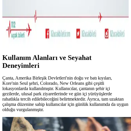
öneriliyor.
22.5L ve Kişisel Eşya ile Seyahat veya Tek 30L Sırt
Çantası Tercihi: Hava Yolu Kısıtlamaları ve Konfor
Seyahatlerde 22.5L sırt çantası ve kişisel eşya kombinasyonu ile tek
28-30L sırt çantası arasındaki avantajlar, hava yolu kısıtlamaları ve
taşıma konforu açısından karşılaştırılıyor.
Kullanım Alanları ve Seyahat
Deneyimleri
Çanta, Amerika Birleşik Devletleri'nin doğu ve batı kıyıları,
Kore'nin Seul şehri, Colorado, New Orleans gibi çeşitli
lokasyonlarda kullanılmıştır. Kullanıcılar, çantanın şehir içi
gezilerde, ulusal park ziyaretlerinde ve gün içi yürüyüşlerde
rahatlıkla tercih edilebileceğini belirtmektedir. Ayrıca, tam uzaktan
çalışma düzenine sahip kullanıcılar için günlük kullanımda da uygun
olduğu vurgulanmıştır.