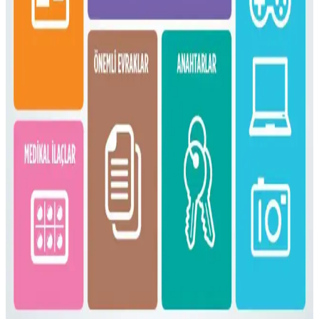
16 litrelik Kanken sırt çantasıyla 4 gün 4 gece minimalist seyahat
için teknoloji, kişisel bakım ve giysi eşyalarının düzenli ve hafif
paketlenmesi anlatılıyor. Beden ve ihtiyaçlara göre esneklik
vurgulanıyor.
Fjällräven Kånken 16L ile 15 Günlük Yaz
Seyahatinde Hafif ve Verimli Paketleme
Fjällräven Kånken 16L sırt çantasıyla 15 günlük yaz seyahati için
hafif ve düzenli paketleme yöntemleri, ergonomik özellikler ve
seyahat deneyimleri detaylandırılıyor.
Gossamer Gear Vagabond Jet: Hafif ve Fonksiyonel
OneBag Seyahat Çantası İncelemesi
Gossamer Gear Vagabond Jet, hafifliği ve koruyucu laptop
bölmesiyle 3-7 günlük seyahatler için ideal. Şehir içi ve doğa
yürüyüşlerinde pratik kullanım sunar, ancak yağmurda ek önlem
gerekebilir.
Bolivya Seyahati İçin Çok İklim Koşullarına Uygun
Hafif Sırt Çantası ve Kıyafet Seçimi