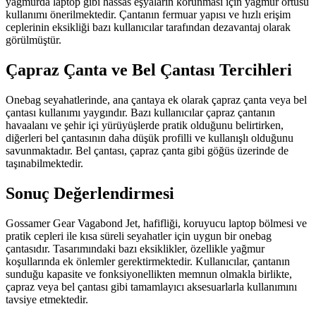
yağmurda laptop gibi hassas eşyaların korunması için yağmur örtüsü
kullanımı önerilmektedir. Çantanın fermuar yapısı ve hızlı erişim
ceplerinin eksikliği bazı kullanıcılar tarafından dezavantaj olarak
görülmüştür.
Çapraz Çanta ve Bel Çantası Tercihleri
Onebag seyahatlerinde, ana çantaya ek olarak çapraz çanta veya bel
çantası kullanımı yaygındır. Bazı kullanıcılar çapraz çantanın
havaalanı ve şehir içi yürüyüşlerde pratik olduğunu belirtirken,
diğerleri bel çantasının daha düşük profilli ve kullanışlı olduğunu
savunmaktadır. Bel çantası, çapraz çanta gibi göğüs üzerinde de
taşınabilmektedir.
Sonuç Değerlendirmesi
Gossamer Gear Vagabond Jet, hafifliği, koruyucu laptop bölmesi ve
pratik cepleri ile kısa süreli seyahatler için uygun bir onebag
çantasıdır. Tasarımındaki bazı eksiklikler, özellikle yağmur
koşullarında ek önlemler gerektirmektedir. Kullanıcılar, çantanın
sunduğu kapasite ve fonksiyonellikten memnun olmakla birlikte,
çapraz veya bel çantası gibi tamamlayıcı aksesuarlarla kullanımını
tavsiye etmektedir.