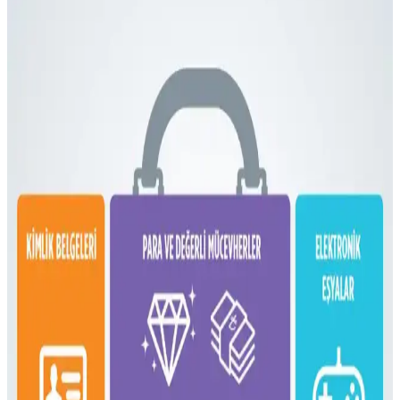
Çanta Kullanımı ve Paketleme Stratejileri
Fyro Levo 30L sırt çantası, iş seyahatlerinde tek çanta konseptiyle
pratik paketleme ve taşınabilirlik sunar. Elektronik cihazlar,
kıyafetler ve kişisel eşyalar düzenli şekilde taşınabilir.
Dooney & Bourke Janine Çantası: Dayanıklı Deri
Tasarımı ve Piyasa Değeri Analizi
Dooney & Bourke Janine çantası, dayanıklı deri yapısı ve şık
tasarımıyla günlük kullanım ve seyahat için ideal. İkinci el
piyasasında uygun fiyatlı, manevi değeri yüksek bir seçenek sunar.
Çoklu Sırt Çantası Koleksiyonu ve Onebag Seyahat
Konseptinde Kullanım İncelemesi
Çeşitli sırt çantalarının kullanım alanları, özellikleri ve onebag
seyahat konseptindeki rolleri incelenerek, ideal çanta seçimi ve
fonksiyonellik dengesi üzerine kapsamlı bilgiler sunulmaktadır.
16 Litrelik Kanken Sırt Çantasıyla 4 Gün 4 Gece
Minimalist Seyahat Planlama