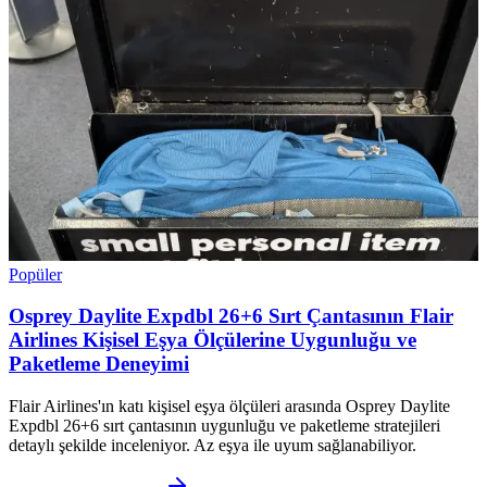
Popüler
Osprey Daylite Expdbl 26+6 Sırt Çantasının Flair
Airlines Kişisel Eşya Ölçülerine Uygunluğu ve
Paketleme Deneyimi
Flair Airlines'ın katı kişisel eşya ölçüleri arasında Osprey Daylite
Expdbl 26+6 sırt çantasının uygunluğu ve paketleme stratejileri
detaylı şekilde inceleniyor. Az eşya ile uyum sağlanabiliyor.