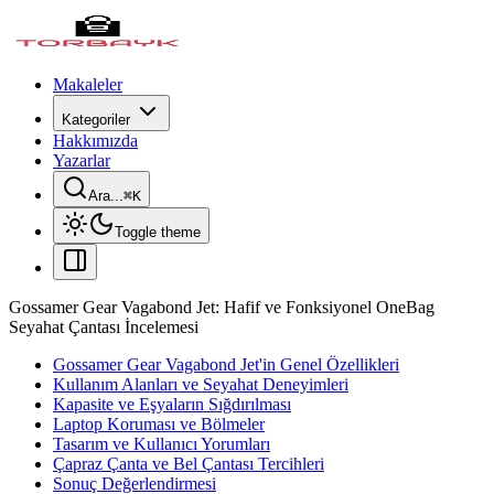
Makaleler
Kategoriler
Hakkımızda
Yazarlar
Ara...
⌘
K
Toggle theme
Gossamer Gear Vagabond Jet: Hafif ve Fonksiyonel OneBag
Seyahat Çantası İncelemesi
Gossamer Gear Vagabond Jet'in Genel Özellikleri
Kullanım Alanları ve Seyahat Deneyimleri
Kapasite ve Eşyaların Sığdırılması
Laptop Koruması ve Bölmeler
Tasarım ve Kullanıcı Yorumları
Çapraz Çanta ve Bel Çantası Tercihleri
Sonuç Değerlendirmesi