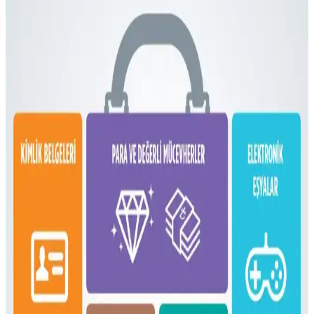
pratik paketleme ve taşınabilirlik sunar. Elektronik cihazlar,
kıyafetler ve kişisel eşyalar düzenli şekilde taşınabilir.
Dooney & Bourke Janine Çantası: Dayanıklı Deri
Tasarımı ve Piyasa Değeri Analizi
Dooney & Bourke Janine çantası, dayanıklı deri yapısı ve şık
tasarımıyla günlük kullanım ve seyahat için ideal. İkinci el
piyasasında uygun fiyatlı, manevi değeri yüksek bir seçenek sunar.
Çoklu Sırt Çantası Koleksiyonu ve Onebag Seyahat
Konseptinde Kullanım İncelemesi
Çeşitli sırt çantalarının kullanım alanları, özellikleri ve onebag
seyahat konseptindeki rolleri incelenerek, ideal çanta seçimi ve
fonksiyonellik dengesi üzerine kapsamlı bilgiler sunulmaktadır.
16 Litrelik Kanken Sırt Çantasıyla 4 Gün 4 Gece
Minimalist Seyahat Planlama
16 litrelik Kanken sırt çantasıyla 4 gün 4 gece minimalist seyahat
için teknoloji, kişisel bakım ve giysi eşyalarının düzenli ve hafif
paketlenmesi anlatılıyor. Beden ve ihtiyaçlara göre esneklik