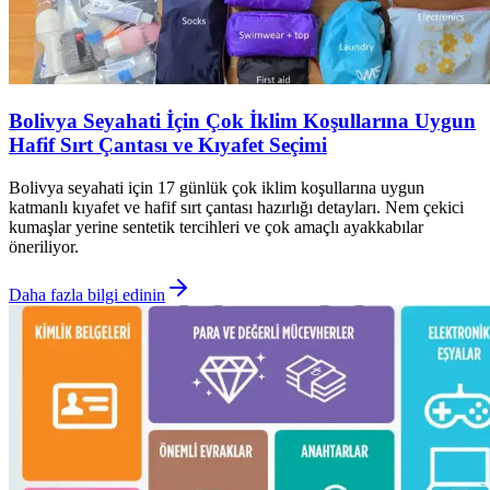
Bolivya Seyahati İçin Çok İklim Koşullarına Uygun
Hafif Sırt Çantası ve Kıyafet Seçimi
Bolivya seyahati için 17 günlük çok iklim koşullarına uygun
katmanlı kıyafet ve hafif sırt çantası hazırlığı detayları. Nem çekici
kumaşlar yerine sentetik tercihleri ve çok amaçlı ayakkabılar
öneriliyor.
Daha fazla bilgi edinin