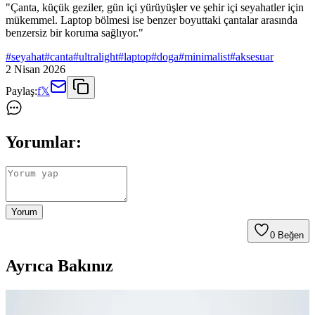
"Çanta, küçük geziler, gün içi yürüyüşler ve şehir içi seyahatler için
mükemmel. Laptop bölmesi ise benzer boyuttaki çantalar arasında
benzersiz bir koruma sağlıyor."
#
seyahat
#
canta
#
ultralight
#
laptop
#
doga
#
minimalist
#
aksesuar
2 Nisan 2026
Paylaş:
f
𝕏
Yorumlar:
Yorum
0
Beğen
Ayrıca Bakınız
Fyro Levo 30L Sırt Çantası ile İş Seyahatlerinde Tek