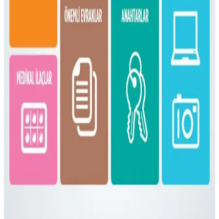
vurgulanıyor.
Fjällräven Kånken 16L ile 15 Günlük Yaz
Seyahatinde Hafif ve Verimli Paketleme
Fjällräven Kånken 16L sırt çantasıyla 15 günlük yaz seyahati için
hafif ve düzenli paketleme yöntemleri, ergonomik özellikler ve
seyahat deneyimleri detaylandırılıyor.
Gossamer Gear Vagabond Jet: Hafif ve Fonksiyonel
OneBag Seyahat Çantası İncelemesi
Gossamer Gear Vagabond Jet, hafifliği ve koruyucu laptop
bölmesiyle 3-7 günlük seyahatler için ideal. Şehir içi ve doğa
yürüyüşlerinde pratik kullanım sunar, ancak yağmurda ek önlem
gerekebilir.
Bolivya Seyahati İçin Çok İklim Koşullarına Uygun
Hafif Sırt Çantası ve Kıyafet Seçimi
Bolivya seyahati için 17 günlük çok iklim koşullarına uygun
katmanlı kıyafet ve hafif sırt çantası hazırlığı detayları. Nem çekici
kumaşlar yerine sentetik tercihleri ve çok amaçlı ayakkabılar