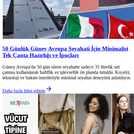
50 Günlük Güney Avrupa Seyahati İçin Minimalist
Tek Çanta Hazırlığı ve İpuçları
Güney Avrupa'da 50 gün süren seyahatte sadece 35 litrelik sırt
çantası kullanılarak hafiflik ve işlevsellik ön planda tutuldu. Kıyafet,
teknoloji ve bakım önerileriyle minimal seyahat deneyimi anlatılıyor.
Daha fazla bilgi edinin