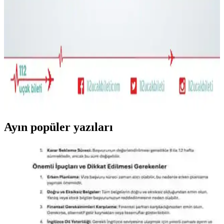
Bolivya seyahati için 17 günlük çok iklim koşullarına uygun
katmanlı kıyafet ve hafif sırt çantası hazırlığı detayları. Nem çekici
kumaşlar yerine sentetik tercihleri ve çok amaçlı ayakkabılar
öneriliyor.
22.5L ve Kişisel Eşya ile Seyahat veya Tek 30L Sırt
Çantası Tercihi: Hava Yolu Kısıtlamaları ve Konfor
Seyahatlerde 22.5L sırt çantası ve kişisel eşya kombinasyonu ile tek
28-30L sırt çantası arasındaki avantajlar, hava yolu kısıtlamaları ve
taşıma konforu açısından karşılaştırılıyor.
Ayın popüler yazıları