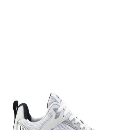
Slazenger MAROON I Büyük Beden Erkek Spor
Ayakkabı Dayanıklılık ve Şıklık Sunar
Slazenger MAROON I büyük beden erkek sneaker, şık tasarımı ve
dayanıklı malzemeleriyle günlük kullanım ve hafif aktiviteler için
ideal, rahat ve uzun ömürlü bir spor ayakkabısıdır.
Leipae Erkek Çocuk Futbol Ayakkabısı Kramponu:
Çok Yönlü ve Şık Tasarım Özellikleri
Leipae erkek çocuk futbol ayakkabısı, çok yönlü kullanım,
ergonomik tasarım ve estetik detaylarıyla genç sporcuların sahadaki
performansını artırmayı hedefler.
Nike Air Force 1: Spor ve Günlük Kullanım İçin
Efsanevi Bir Ayakkabı Modeli
Nike Air Force 1, ikonik tasarımı ve teknolojik özellikleriyle spor ve
günlük yaşamda vazgeçilmez bir tercih. Konfor ve şıklığı bir araya
getirir, farklı tarzlara uyum sağlar.
Nike Team Hustle: Çok Yönlü Spor ve Günlük
Kullanım İçin Modern Ayakkabı Seçenekleri