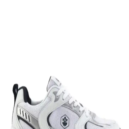
Slazenger MAROON I büyük beden erkek sneaker, şık tasarımı ve
dayanıklı malzemeleriyle günlük kullanım ve hafif aktiviteler için
ideal, rahat ve uzun ömürlü bir spor ayakkabısıdır.
Leipae Erkek Çocuk Futbol Ayakkabısı Kramponu:
Çok Yönlü ve Şık Tasarım Özellikleri
Leipae erkek çocuk futbol ayakkabısı, çok yönlü kullanım,
ergonomik tasarım ve estetik detaylarıyla genç sporcuların sahadaki
performansını artırmayı hedefler.
Nike Air Force 1: Spor ve Günlük Kullanım İçin
Efsanevi Bir Ayakkabı Modeli
Nike Air Force 1, ikonik tasarımı ve teknolojik özellikleriyle spor ve
günlük yaşamda vazgeçilmez bir tercih. Konfor ve şıklığı bir araya
getirir, farklı tarzlara uyum sağlar.
Nike Team Hustle: Çok Yönlü Spor ve Günlük
Kullanım İçin Modern Ayakkabı Seçenekleri
Nike Team Hustle ayakkabıları, dayanıklılık, şıklık ve konforu bir
arada sunar. Spor ve günlük kullanım için uygun modelleriyle,