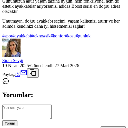
Günümüzün aktif yaşam tarzına uygun, hem fonksiyonel hem de
estetik ayakkabılar arıyorsanız, adidas Boost serisi en doğru adres
olacaktır.
Unutmayın, doğru ayakkabı seçimi, yaşam kalitenizi artırır ve her
adımda kendinizi daha iyi hissetmenizi sağlar!
#
spor
#
ayakkabi
#
tekno
#
sik
#
konfor
#
kosu
#
gunluk
Siran Sevgi
19 Nisan 2025
·
Güncellendi:
27 Mart 2026
Paylaş:
f
𝕏
Yorumlar:
Yorum