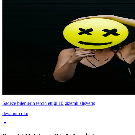
Sadece bilenlerin tercih ettiği 10 gizemli alışveriş
devamını oku