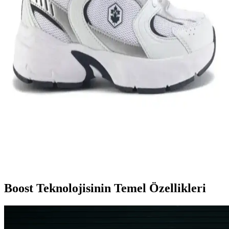
Nike Team Hustle ayakkabıları, dayanıklılık, şıklık ve konforu bir
arada sunar. Spor ve günlük kullanım için uygun modelleriyle,
hareket özgürlüğü ve tarzı bir arada sağlar.
Genel Markalar Taraklı Siyah Metal Taç ve NEW
HİLL Unisex Metal Taç Karşılaştırması
İki popüler spor tacını detaylı karşılaştırıyoruz: dayanıklılık, tasarım
ve kullanıcı memnuniyetine odaklanın.
Kadın Beyaz Sneakers Karşılaştırması: Konfor ve
Şıklık İçin En İyi Seçenekler 75-90 karakter
Bu karşılaştırmada, Lumberjack ve U.S. Polo Assn. kadın beyaz
sneaker modellerinin özellikleri, kullanıcı yorumları ve kullanım
alanları detaylı şekilde inceleniyor.
Boost Teknolojisinin Temel Özellikleri