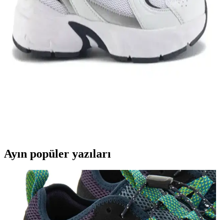
hareket özgürlüğü ve tarzı bir arada sağlar.
Genel Markalar Taraklı Siyah Metal Taç ve NEW
HİLL Unisex Metal Taç Karşılaştırması
İki popüler spor tacını detaylı karşılaştırıyoruz: dayanıklılık, tasarım
ve kullanıcı memnuniyetine odaklanın.
Kadın Beyaz Sneakers Karşılaştırması: Konfor ve
Şıklık İçin En İyi Seçenekler 75-90 karakter
Bu karşılaştırmada, Lumberjack ve U.S. Polo Assn. kadın beyaz
sneaker modellerinin özellikleri, kullanıcı yorumları ve kullanım
alanları detaylı şekilde inceleniyor.
Ayın popüler yazıları