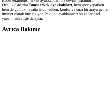
Boost teknolojisi, erkek ayakkabılarında devrim yaratmıştır.
Özellikle
adidas Boost erkek ayakkabıları
, hem spor yaparken
hem de günlük hayatta tercih edilen, konfor ve tarzı bir araya getiren
ürünler olarak öne çıkıyor. Peki, bu ayakkabıları bu kadar özel
yapan nedir? İşte detaylar.
Ayrıca Bakınız
Farklı Kullanım Senaryoları İçin Uygun Çanta
Modelleri ve Seçim Kriterleri
Çanta seçimi, kullanım amacına göre değişir; ofis, seyahat, doğa
yürüyüşü ve spor için farklı modeller ve özellikler öne çıkar.
Kapasite, konfor ve dayanıklılık seçimde belirleyicidir.
Puma Shuffle 309668-25 Erkek Günlük ve Spor
Kullanımına Uygun Ayakkabı
Puma Shuffle 309668-25, hafif yastıklama ve dayanıklı taban
özellikleriyle günlük ve spor aktivitelerinde konfor sağlar, şık ve
pratik tasarımıyla öne çıkar.