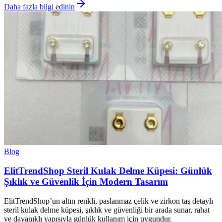
Daha fazla bilgi edinin
Blog
ElitTrendShop Steril Kulak Delme Küpesi: Günlük
Şıklık ve Güvenlik İçin Modern Tasarım
ElitTrendShop’un altın renkli, paslanmaz çelik ve zirkon taş detaylı
steril kulak delme küpesi, şıklık ve güvenliği bir arada sunar, rahat
ve dayanıklı yapısıyla günlük kullanım için uygundur.