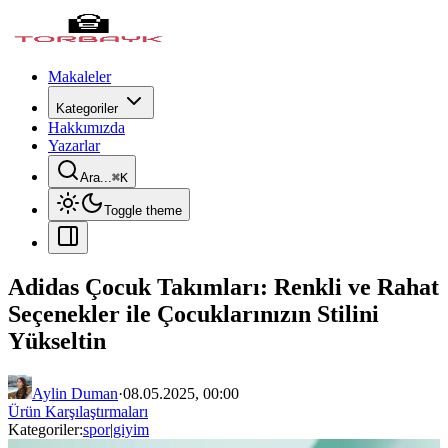
Makaleler
Kategoriler
Hakkımızda
Yazarlar
Ara...
⌘
K
Toggle theme
Adidas Çocuk Takımları: Renkli ve Rahat
Seçenekler ile Çocuklarınızın Stilini
Yükseltin
Aylin Duman
·
08.05.2025, 00:00
Ürün Karşılaştırmaları
Kategoriler:
spor
|
giyim