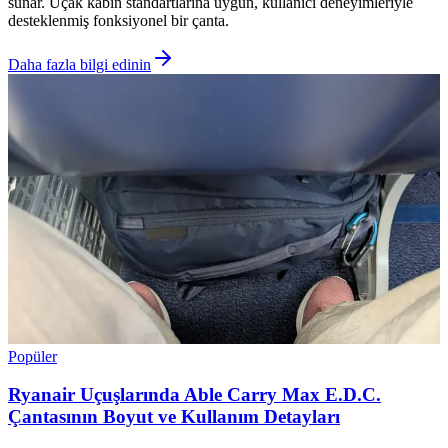
sunar. Uçak kabin standartlarına uygun, kullanıcı deneyimleriyle
desteklenmiş fonksiyonel bir çanta.
Daha fazla bilgi edinin
Popüler
Ryanair Uçuşlarında Able Carry Max E.D.C.
Çantasının Boyut ve Kullanım Detayları