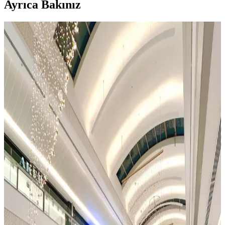
Ayrıca Bakınız
Adidas Erkek Parkaları: Güncel ve Fonksiyonel
Tasarımlarla Kışa Hazırlık
Adidas erkek parkaları, şıklık ve fonksiyonelliği bir arada sunar. Su
ve rüzgar geçirmez özellikleriyle soğuk havalara karşı koruma
sağlar, modern tasarımlarıyla tarzınızı tamamlar.
Nike Lila Çanta Koleksiyonu: Modern ve
Fonksiyonel Renkli Çanta Seçenekleri
Nike'ın lila çanta koleksiyonu, şıklık ve fonksiyonelliği bir arada
sunar. Günlük ve spor kullanıma uygun çeşitli modelleriyle tarzınıza
renk katarken, pratiklik sağlar.
Messi çocuk kramponları: Performansı artıran ve
stil sahibi futbol ayakkabıları
Messi çocuk kramponları, şık tasarımı ve üstün performans
özellikleriyle küçük futbolcuların favorisi. Hafif, dayanıklı ve
konforlu yapısıyla sahada fark yaratır.