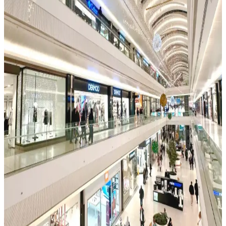
Erkek Sporcu Taytı Seçimi ve Performansı Artıran
Özellikleri
Erkek sporcu taytları, hareket özgürlüğü ve konfor sağlayarak
performansı artırır. Nefes alabilir, esnek ve şık modelleriyle spor ve
günlük kullanımda tercih edilir.
Kışlık Erkek Sweatshirtleri: Stil ve Konforu Bir
Arada Sunan Modeller
Kışlık erkek sweatshirtleri, sıcak tutan, dayanıklı ve şık tasarımlarla
gardırobunuzun vazgeçilmezleri arasında. Doğru model ve kaliteyle
soğuk havalarda rahat ve tarz sahibi olabilirsiniz.
Adidas Çocuk Şortları: Konfor ve Şıklığı Birleştiren
Güncel Modeller ve Özellikler
Adidas çocuk şortları, çeşitli renk ve modelleriyle hem şıklık hem de
konfor sunar. Dayanıklı, nefes alabilen kumaşlar ve uygun
fiyatlarıyla çocukların aktif yaşamını destekler.
Paris Saint Germain Tech Fleece: Spor ve Şıklığın