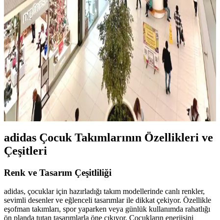
Modern Buluşması
Paris Saint Germain Tech Fleece, şıklık ve konforu bir araya getiren
modern spor giyim ürünleriyle tarzınızı yansıtır, dayanıklı ve çok
yönlü tasarımlarla şehir yaşamına uygun seçenekler sunar.
Korupark'taki Adidas Mağazası: Spor ve Günlük
Ayakkabılar İçin Güvenilir Adres
Korupark'taki Adidas mağazası, geniş ürün yelpazesiyle spor ve
günlük ayakkabılarda kaliteli ve orijinal seçenekler sunar. Ulaşım
kolaylığı ve uygun fiyatlarla alışveriş deneyiminizi zenginleştirir.
adidas Çocuk Takımlarının Özellikleri ve
Çeşitleri
Renk ve Tasarım Çeşitliliği
adidas, çocuklar için hazırladığı takım modellerinde canlı renkler,
sevimli desenler ve eğlenceli tasarımlar ile dikkat çekiyor. Özellikle
eşofman takımları, spor yaparken veya günlük kullanımda rahatlığı
ön planda tutan tasarımlarla öne çıkıyor. Çocukların enerjisini