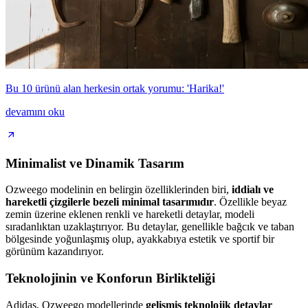
Bu 10 ürünü alan herkesin ortak yorumu: 'Harika!'
devamını oku
Minimalist ve Dinamik Tasarım
Ozweego modelinin en belirgin özelliklerinden biri,
iddialı ve
hareketli çizgilerle bezeli minimal tasarımıdır
. Özellikle beyaz
zemin üzerine eklenen renkli ve hareketli detaylar, modeli
sıradanlıktan uzaklaştırıyor. Bu detaylar, genellikle bağcık ve taban
bölgesinde yoğunlaşmış olup, ayakkabıya estetik ve sportif bir
görünüm kazandırıyor.
Teknolojinin ve Konforun Birlikteliği
Adidas, Ozweego modellerinde
gelişmiş teknolojik detaylar