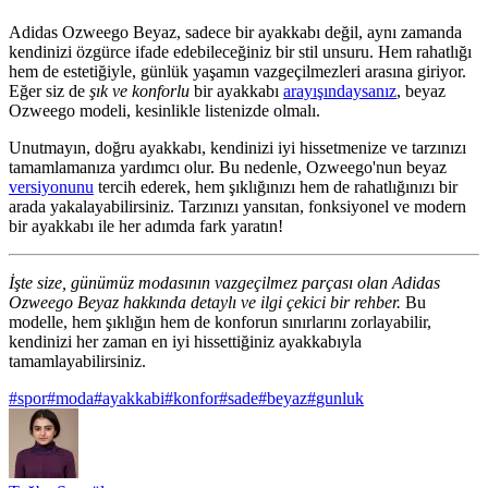
Adidas Ozweego Beyaz, sadece bir ayakkabı değil, aynı zamanda
kendinizi özgürce ifade edebileceğiniz bir stil unsuru. Hem rahatlığı
hem de estetiğiyle, günlük yaşamın vazgeçilmezleri arasına giriyor.
Eğer siz de
şık ve konforlu
bir ayakkabı
arayışındaysanız
, beyaz
Ozweego modeli, kesinlikle listenizde olmalı.
Unutmayın, doğru ayakkabı, kendinizi iyi hissetmenize ve tarzınızı
tamamlamanıza yardımcı olur. Bu nedenle, Ozweego'nun beyaz
versiyonunu
tercih ederek, hem şıklığınızı hem de rahatlığınızı bir
arada yakalayabilirsiniz. Tarzınızı yansıtan, fonksiyonel ve modern
bir ayakkabı ile her adımda fark yaratın!
İşte size, günümüz modasının vazgeçilmez parçası olan Adidas
Ozweego Beyaz hakkında detaylı ve ilgi çekici bir rehber.
Bu
modelle, hem şıklığın hem de konforun sınırlarını zorlayabilir,
kendinizi her zaman en iyi hissettiğiniz ayakkabıyla
tamamlayabilirsiniz.
#
spor
#
moda
#
ayakkabi
#
konfor
#
sade
#
beyaz
#
gunluk