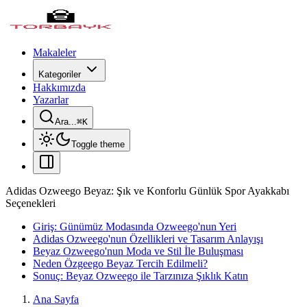
Makaleler
Kategoriler
Hakkımızda
Yazarlar
Ara...
⌘
K
Toggle theme
Adidas Ozweego Beyaz: Şık ve Konforlu Günlük Spor Ayakkabı
Seçenekleri
Giriş: Günümüz Modasında Ozweego'nun Yeri
Adidas Ozweego'nun Özellikleri ve Tasarım Anlayışı
Beyaz Ozweego'nun Moda ve Stil İle Buluşması
Neden Özgeego Beyaz Tercih Edilmeli?
Sonuç: Beyaz Ozweego ile Tarzınıza Şıklık Katın
Ana Sayfa