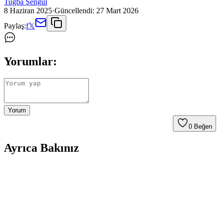
Tuğba Şengül
8 Haziran 2025
·
Güncellendi:
27 Mart 2026
Paylaş:
f
𝕏
Yorumlar:
Yorum
0
Beğen
Ayrıca Bakınız
Farklı Kullanım Senaryoları İçin Uygun Çanta
Modelleri ve Seçim Kriterleri
Çanta seçimi, kullanım amacına göre değişir; ofis, seyahat, doğa
yürüyüşü ve spor için farklı modeller ve özellikler öne çıkar.