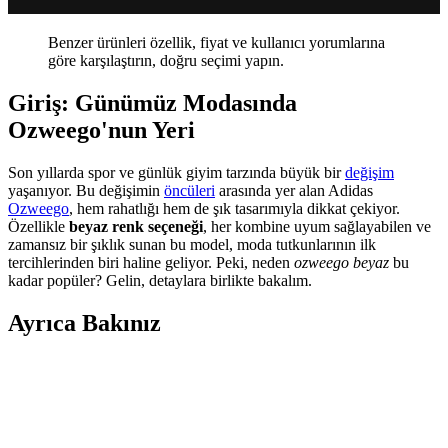
Benzer ürünleri özellik, fiyat ve kullanıcı yorumlarına
göre karşılaştırın, doğru seçimi yapın.
Giriş: Günümüz Modasında
Ozweego'nun Yeri
Son yıllarda spor ve günlük giyim tarzında büyük bir
değişim
yaşanıyor. Bu değişimin
öncüleri
arasında yer alan Adidas
Ozweego
, hem rahatlığı hem de şık tasarımıyla dikkat çekiyor.
Özellikle
beyaz renk seçeneği
, her kombine uyum sağlayabilen ve
zamansız bir şıklık sunan bu model, moda tutkunlarının ilk
tercihlerinden biri haline geliyor. Peki, neden
ozweego beyaz
bu
kadar popüler? Gelin, detaylara birlikte bakalım.
Ayrıca Bakınız
Farklı Kullanım Senaryoları İçin Uygun Çanta
Modelleri ve Seçim Kriterleri
Çanta seçimi, kullanım amacına göre değişir; ofis, seyahat, doğa