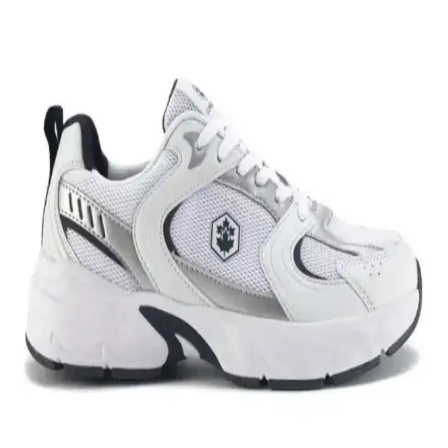
Nike Air Force 1: Spor ve Günlük Kullanım İçin
Efsanevi Bir Ayakkabı Modeli
Nike Air Force 1, ikonik tasarımı ve teknolojik özellikleriyle spor ve
günlük yaşamda vazgeçilmez bir tercih. Konfor ve şıklığı bir araya
getirir, farklı tarzlara uyum sağlar.
Nike Team Hustle: Çok Yönlü Spor ve Günlük
Kullanım İçin Modern Ayakkabı Seçenekleri
Nike Team Hustle ayakkabıları, dayanıklılık, şıklık ve konforu bir
arada sunar. Spor ve günlük kullanım için uygun modelleriyle,
hareket özgürlüğü ve tarzı bir arada sağlar.
Genel Markalar Taraklı Siyah Metal Taç ve NEW
HİLL Unisex Metal Taç Karşılaştırması
İki popüler spor tacını detaylı karşılaştırıyoruz: dayanıklılık, tasarım
ve kullanıcı memnuniyetine odaklanın.
Kadın Beyaz Sneakers Karşılaştırması: Konfor ve
Şıklık İçin En İyi Seçenekler 75-90 karakter