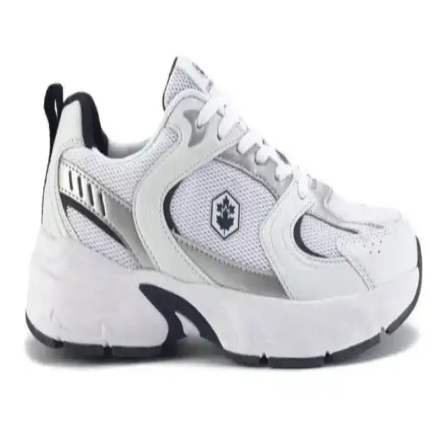
Nike Air Force 1: Spor ve Günlük Kullanım İçin
Efsanevi Bir Ayakkabı Modeli
Nike Air Force 1, ikonik tasarımı ve teknolojik özellikleriyle spor ve
günlük yaşamda vazgeçilmez bir tercih. Konfor ve şıklığı bir araya
getirir, farklı tarzlara uyum sağlar.
Nike Team Hustle: Çok Yönlü Spor ve Günlük
Kullanım İçin Modern Ayakkabı Seçenekleri
Nike Team Hustle ayakkabıları, dayanıklılık, şıklık ve konforu bir
arada sunar. Spor ve günlük kullanım için uygun modelleriyle,
hareket özgürlüğü ve tarzı bir arada sağlar.
Genel Markalar Taraklı Siyah Metal Taç ve NEW
HİLL Unisex Metal Taç Karşılaştırması
İki popüler spor tacını detaylı karşılaştırıyoruz: dayanıklılık, tasarım
ve kullanıcı memnuniyetine odaklanın.
Kadın Beyaz Sneakers Karşılaştırması: Konfor ve
Şıklık İçin En İyi Seçenekler 75-90 karakter