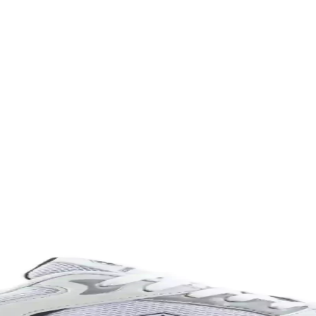
eri ve Seçim Kriterleri
şü ve spor için farklı modeller ve özellikler öne çıkar. Kapasite, konfor
lanımına Uygun Ayakkabı
yle günlük ve spor aktivitelerinde konfor sağlar, şık ve pratik tasarımı
abı Dayanıklılık ve Şıklık Sunar
klı malzemeleriyle günlük kullanım ve hafif aktiviteler için ideal, ra
k Yönlü ve Şık Tasarım Özellikleri
asarım ve estetik detaylarıyla genç sporcuların sahadaki performansını 
anevi Bir Ayakkabı Modeli
ünlük yaşamda vazgeçilmez bir tercih. Konfor ve şıklığı bir araya getirir
ım İçin Modern Ayakkabı Seçenekleri