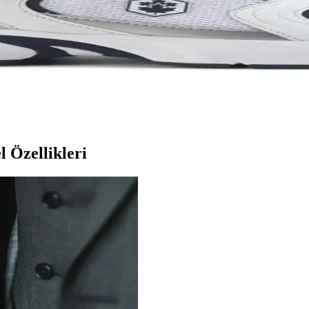
da sunar. Spor ve günlük kullanım için uygun modelleriyle, hareket özgür
L Unisex Metal Taç Karşılaştırması
 ve kullanıcı memnuniyetine odaklanın.
ık İçin En İyi Seçenekler 75-90 karakter
modellerinin özellikleri, kullanıcı yorumları ve kullanım alanları deta
 Özellikleri