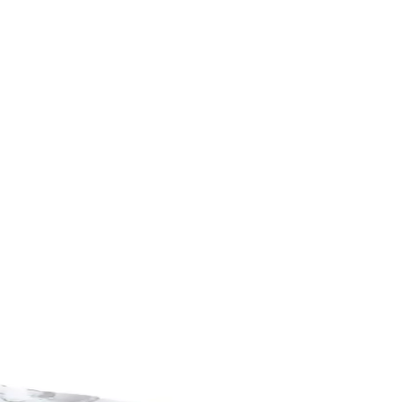
 ve dayanıklılık seçimde belirleyicidir.
yla öne çıkar.
hat ve uzun ömürlü bir spor ayakkabısıdır.
artırmayı hedefler.
, farklı tarzlara uyum sağlar.