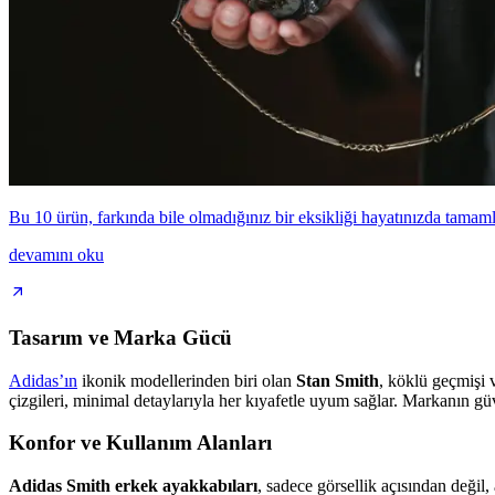
Bu 10 ürün, farkında bile olmadığınız bir eksikliği hayatınızda tama
devamını oku
Tasarım ve Marka Gücü
Adidas’ın
ikonik modellerinden biri olan
Stan Smith
, köklü geçmişi 
çizgileri, minimal detaylarıyla her kıyafetle uyum sağlar. Markanın güv
Konfor ve Kullanım Alanları
Adidas Smith erkek ayakkabıları
, sadece görsellik açısından değil