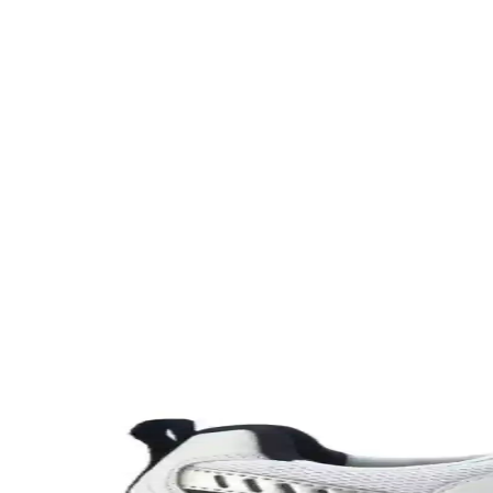
Farklı Kullanım Senaryoları İçin Uygun Çanta Modell
Çanta seçimi, kullanım amacına göre değişir; ofis, seyahat, doğa yürüyü
Puma Shuffle 309668-25 Erkek Günlük ve Spor Kul
Puma Shuffle 309668-25, hafif yastıklama ve dayanıklı taban özellikleri
Slazenger MAROON I Büyük Beden Erkek Spor Ayakk
Slazenger MAROON I büyük beden erkek sneaker, şık tasarımı ve dayanı
Leipae Erkek Çocuk Futbol Ayakkabısı Kramponu: Ço
Leipae erkek çocuk futbol ayakkabısı, çok yönlü kullanım, ergonomik t
Nike Air Force 1: Spor ve Günlük Kullanım İçin Efs
Nike Air Force 1, ikonik tasarımı ve teknolojik özellikleriyle spor ve g
Nike Team Hustle: Çok Yönlü Spor ve Günlük Kullan