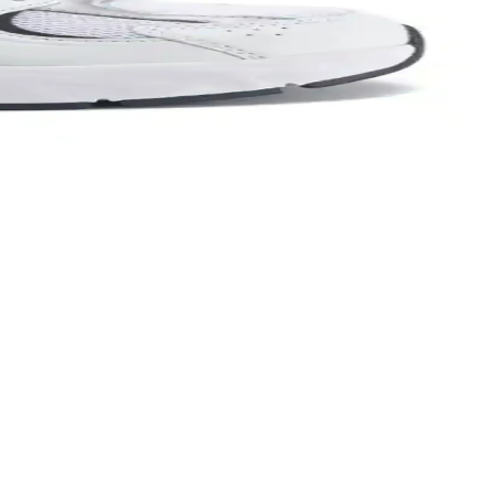
lüğü ve tarzı bir arada sağlar.
ylı şekilde inceleniyor.