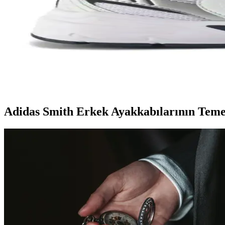
Nike Team Hustle ayakkabıları, dayanıklılık, şıklık ve konforu bir ara
Genel Markalar Taraklı Siyah Metal Taç ve NEW HİL
İki popüler spor tacını detaylı karşılaştırıyoruz: dayanıklılık, tasarım
Kadın Beyaz Sneakers Karşılaştırması: Konfor ve Şıkl
Bu karşılaştırmada, Lumberjack ve U.S. Polo Assn. kadın beyaz sneaker 
Adidas Smith Erkek Ayakkabılarının Temel