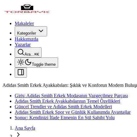
Makaleler
Kategoriler
Hakkımızda
Yazarlar
Ara...
⌘
K
Toggle theme
Adidas Smith Erkek Ayakkabıları: Şıklık ve Konforun Modern Buluş
Giriş: Adidas Smith Erkek Modasının Vazgeçilmez Parçası
Adidas Smith Erkek Ayakkabılarının Temel Özellikleri
Güncel Trendler ve Adidas Smith Erkek Modelleri
Adidas Smith Erkek Spor ve Günlük Kullanımda Avantajlar
Sonuç: Kendinizi İfade Etmenin En Stil Sahibi Yolu
Ana Sayfa