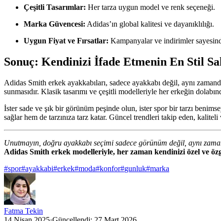
Çeşitli Tasarımlar:
Her tarza uygun model ve renk seçeneği.
Marka Güvencesi:
Adidas’ın global kalitesi ve dayanıklılığı.
Uygun Fiyat ve Fırsatlar:
Kampanyalar ve indirimler sayesinde 
Sonuç: Kendinizi İfade Etmenin En Stil Sa
Adidas Smith erkek ayakkabıları, sadece ayakkabı değil, aynı zamand
sunmasıdır. Klasik tasarımı ve çeşitli modelleriyle her erkeğin dolabı
İster sade ve şık bir görünüm peşinde olun, ister spor bir tarzı benim
sağlar hem de tarzınıza tarz katar. Güncel trendleri takip eden, kalit
Unutmayın, doğru ayakkabı seçimi sadece görünüm değil, aynı zamand
Adidas Smith erkek modelleriyle, her zaman kendinizi özel ve özg
#
spor
#
ayakkabi
#
erkek
#
moda
#
konfor
#
gunluk
#
marka
Fatma Tekin
14 Nisan 2025
·
Güncellendi:
27 Mart 2026