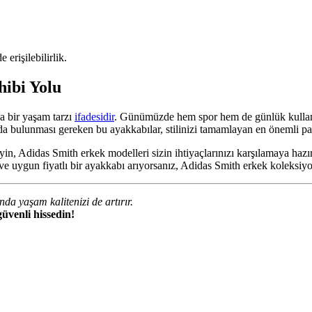
erişilebilirlik.
hibi Yolu
a bir yaşam tarzı
ifadesidir
. Günümüzde hem spor hem de günlük kullanımd
nda bulunması gereken bu ayakkabılar, stilinizi tamamlayan en önemli parç
seyin, Adidas Smith erkek modelleri sizin ihtiyaçlarınızı karşılamaya h
eli ve uygun fiyatlı bir ayakkabı arıyorsanız, Adidas Smith erkek koleks
a yaşam kalitenizi de artırır.
üvenli hissedin!