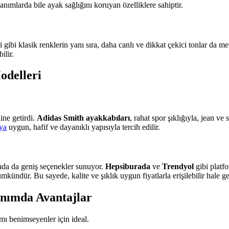
nımlarda bile ayak sağlığını koruyan özelliklere sahiptir.
ibi klasik renklerin yanı sıra, daha canlı ve dikkat çekici tonlar da mevc
ilir.
odelleri
ine getirdi.
Adidas Smith ayakkabıları
, rahat spor şıklığıyla, jean 
ya
uygun, hafif ve dayanıklı yapısıyla tercih edilir.
ında da geniş seçenekler sunuyor.
Hepsiburada
ve
Trendyol
gibi platf
ündür. Bu sayede, kalite ve şıklık uygun fiyatlarla erişilebilir hale gel
nımda Avantajlar
ı benimseyenler için ideal.