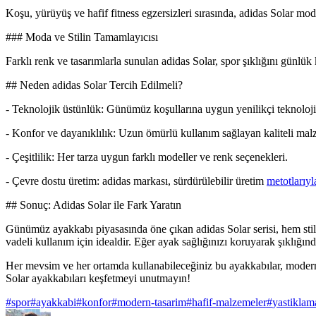
Koşu, yürüyüş ve hafif fitness egzersizleri sırasında, adidas Solar mode
### Moda ve Stilin Tamamlayıcısı
Farklı renk ve tasarımlarla sunulan adidas Solar, spor şıklığını günlük
## Neden adidas Solar Tercih Edilmeli?
- Teknolojik üstünlük: Günümüz koşullarına uygun yenilikçi teknolojile
- Konfor ve dayanıklılık: Uzun ömürlü kullanım sağlayan kaliteli mal
- Çeşitlilik: Her tarza uygun farklı modeller ve renk seçenekleri.
- Çevre dostu üretim: adidas markası, sürdürülebilir üretim
metotlarıyl
## Sonuç: Adidas Solar ile Fark Yaratın
Günümüz ayakkabı piyasasında öne çıkan adidas Solar serisi, hem stil
vadeli kullanım için idealdir. Eğer ayak sağlığınızı koruyarak şıklığın
Her mevsim ve her ortamda kullanabileceğiniz bu ayakkabılar, modern 
Solar ayakkabıları keşfetmeyi unutmayın!
#
spor
#
ayakkabi
#
konfor
#
modern-tasarim
#
hafif-malzemeler
#
yastiklam