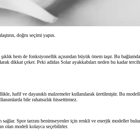
ılaştırın, doğru seçimi yapın.
 şıklık hem de fonksiyonellik açısından büyük önem taşır. Bu bağlamd
larak dikkat çeker. Peki adidas Solar ayakkabıları neden bu kadar terci
ellikle, hafif ve dayanıklı malzemeler kullanılarak üretilmiştir. Bu model
lanımlarda bile rahatsızlık hissettirmez.
m sağlar. Spor tarzını benimseyenler için renkli ve enerjik modeller bulu
un olan modeli kolayca seçebilirler.