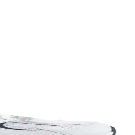
 ve dayanıklılık seçimde belirleyicidir.
yla öne çıkar.
hat ve uzun ömürlü bir spor ayakkabısıdır.
artırmayı hedefler.
, farklı tarzlara uyum sağlar.
lüğü ve tarzı bir arada sağlar.