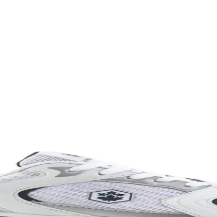
şü ve spor için farklı modeller ve özellikler öne çıkar. Kapasite, konfor
lanımına Uygun Ayakkabı
yle günlük ve spor aktivitelerinde konfor sağlar, şık ve pratik tasarımı
abı Dayanıklılık ve Şıklık Sunar
klı malzemeleriyle günlük kullanım ve hafif aktiviteler için ideal, ra
k Yönlü ve Şık Tasarım Özellikleri
asarım ve estetik detaylarıyla genç sporcuların sahadaki performansını 
anevi Bir Ayakkabı Modeli
ünlük yaşamda vazgeçilmez bir tercih. Konfor ve şıklığı bir araya getirir
ım İçin Modern Ayakkabı Seçenekleri
da sunar. Spor ve günlük kullanım için uygun modelleriyle, hareket özgür
L Unisex Metal Taç Karşılaştırması