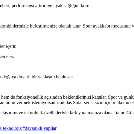
lleri, performansı artırırken ayak sağlığını korur.
 kombinlerinizle birleştirmenize olanak tanır. Spor ayakkabı modasının v
r içerir.
zemeler.
a
doğaya duyarlı bir yaklaşım benimser.
 hem de fonksiyonellik açısından beklentilerinizi karşılar. Spor ve gü
dan ödün vermek istemiyorsanız adidas Solar serisi sizin için mükemmel b
tasarımı ve teknolojik özellikleriyle fark yaratmanıza olanak tanır. G
a-teknolojisi
#
dayanikli-yapilar