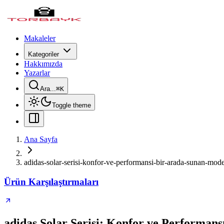
Makaleler
Kategoriler
Hakkımızda
Yazarlar
Ara...
⌘
K
Toggle theme
Ana Sayfa
adidas-solar-serisi-konfor-ve-performansi-bir-arada-sunan-mode
Ürün Karşılaştırmaları
adidas Solar Serisi: Konfor ve Performan