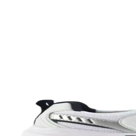
Çanta seçimi, kullanım amacına göre değişir; ofis, seyahat, doğa yürüyü
Puma Shuffle 309668-25 Erkek Günlük ve Spor Kul
Puma Shuffle 309668-25, hafif yastıklama ve dayanıklı taban özellikleri
Slazenger MAROON I Büyük Beden Erkek Spor Ayakk
Slazenger MAROON I büyük beden erkek sneaker, şık tasarımı ve dayanı
Leipae Erkek Çocuk Futbol Ayakkabısı Kramponu: Ço
Leipae erkek çocuk futbol ayakkabısı, çok yönlü kullanım, ergonomik t
Nike Air Force 1: Spor ve Günlük Kullanım İçin Efs
Nike Air Force 1, ikonik tasarımı ve teknolojik özellikleriyle spor ve g
Nike Team Hustle: Çok Yönlü Spor ve Günlük Kullan
Nike Team Hustle ayakkabıları, dayanıklılık, şıklık ve konforu bir ara
Genel Markalar Taraklı Siyah Metal Taç ve NEW HİL