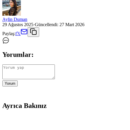
Aylin Duman
29 Ağustos 2025
·
Güncellendi:
27 Mart 2026
Paylaş:
f
𝕏
Yorumlar:
Yorum
Ayrıca Bakınız
Farklı Kullanım Senaryoları İçin Uygun Çanta Modell