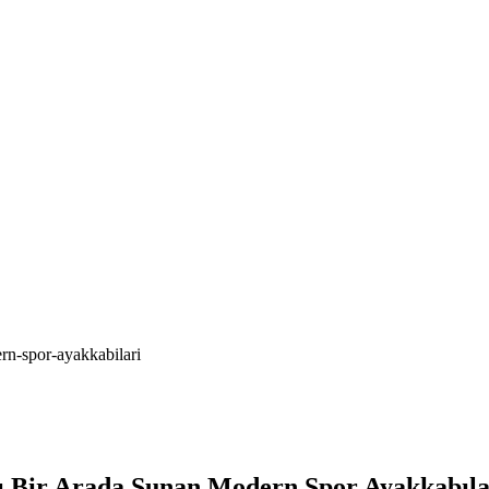
rn-spor-ayakkabilari
sı Bir Arada Sunan Modern Spor Ayakkabıla