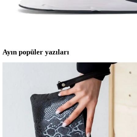
İki popüler spor tacını detaylı karşılaştırıyoruz: dayanıklılık, tasarım
Kadın Beyaz Sneakers Karşılaştırması: Konfor ve Şıkl
Bu karşılaştırmada, Lumberjack ve U.S. Polo Assn. kadın beyaz sneaker 
Ayın popüler yazıları