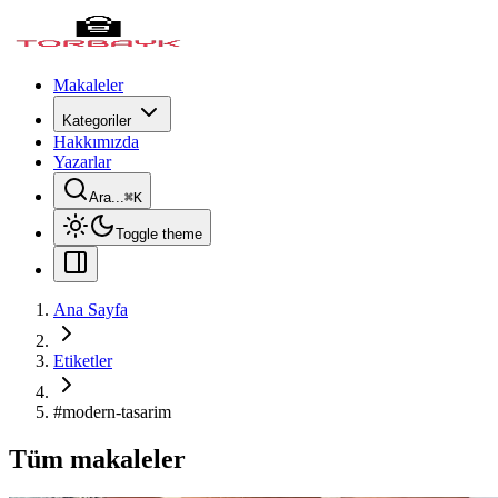
Makaleler
Kategoriler
Hakkımızda
Yazarlar
Ara...
⌘
K
Toggle theme
Ana Sayfa
Etiketler
#
modern-tasarim
Tüm makaleler