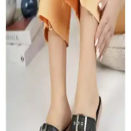
soğuk havalarda ideal. El işçiliği, suya dayanıklı yüzeyi ve ortopedik
tabanıyla günlük kullanım için mükemmel bir seçenek.
Daxtors D079 Günlük Kadın Terlikleri Konfor ve
Şıklığı Bir Arada Sunar
Daxtors D079 kadın terlikleri, hafif ve nefes alabilir yapısıyla gün
boyu konfor sağlar, şık tasarımıyla da dikkat çeker. Kolay
temizlenebilir ve güvenli uyum sunar.
Mubaco Gold Comfort Kadın Terlik: Günlük Şıklık
ve Konfor Sunan Modern Tasarım
Mubaco Gold Comfort kadın terlikleri, şık tasarımı, ortopedik tabanı
ve hafif yapısıyla günlük kullanımda konfor ve estetiği bir arada
sunar.
Kadın Çantaları Karşılaştırması: Cream House ve
Suud Collection Modellerinin Özellikleri
Cream House ve Suud Collection kahverengi mini deri çantalar,
şıklık ve fonksiyonellik açısından öne çıkıyor. Bu karşılaştırmada,
ürünlerin özellikleri, kullanıcı yorumları ve avantajları detaylı şekilde