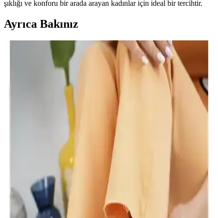
şıklığı ve konforu bir arada arayan kadınlar için ideal bir tercihtir.
Ayrıca Bakınız
Yuppy Club Kadın Kapitone Çanta: Şık ve
Kullanışlı Günlük Çanta Seçenekleri
Yuppy Club'un kadın kapitone çantası, şık tasarımı, su itici özelliği
ve düzenleyici fermuarlı bölmeleriyle günlük kullanım için ideal,
hafif ve pratik bir seçenektir.
Eşiniz İçin En Uygun Çanta ve Ayakkabı Hediye
Seçenekleri Rehberi
Kadınlar için uygun çanta ve ayakkabı hediye seçenekleri, tarz ve
kullanım amaçlarına göre seçim yapmanızı sağlar. Uzun ömürlü ve
şık ürünlerle sevdiğinize değer gösterin.
Camaiore Mini Siyah Süet Yarım Bot Kadınlar İçin
Şık ve Konforlu Kış Ayakkabısı
Camaiore Mini Siyah Süet Yarım Bot, şık tasarımı ve konforu ile