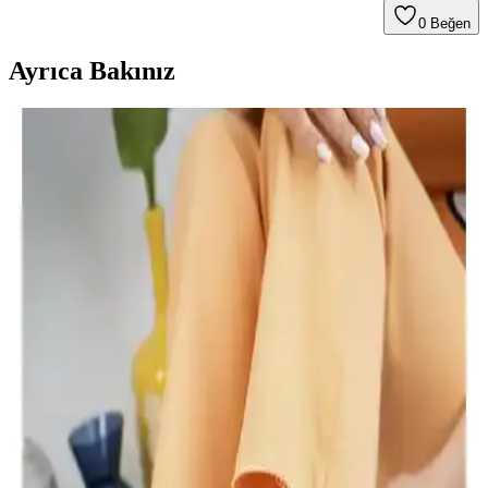
0
Beğen
Ayrıca Bakınız
Yuppy Club Kadın Kapitone Çanta: Şık ve
Kullanışlı Günlük Çanta Seçenekleri
Yuppy Club'un kadın kapitone çantası, şık tasarımı, su itici özelliği
ve düzenleyici fermuarlı bölmeleriyle günlük kullanım için ideal,
hafif ve pratik bir seçenektir.
Eşiniz İçin En Uygun Çanta ve Ayakkabı Hediye
Seçenekleri Rehberi
Kadınlar için uygun çanta ve ayakkabı hediye seçenekleri, tarz ve
kullanım amaçlarına göre seçim yapmanızı sağlar. Uzun ömürlü ve
şık ürünlerle sevdiğinize değer gösterin.
Camaiore Mini Siyah Süet Yarım Bot Kadınlar İçin
Şık ve Konforlu Kış Ayakkabısı