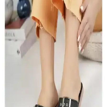
Camaiore Mini Siyah Süet Yarım Bot, şık tasarımı ve konforu ile
soğuk havalarda ideal. El işçiliği, suya dayanıklı yüzeyi ve ortopedik
tabanıyla günlük kullanım için mükemmel bir seçenek.
Daxtors D079 Günlük Kadın Terlikleri Konfor ve
Şıklığı Bir Arada Sunar
Daxtors D079 kadın terlikleri, hafif ve nefes alabilir yapısıyla gün
boyu konfor sağlar, şık tasarımıyla da dikkat çeker. Kolay
temizlenebilir ve güvenli uyum sunar.
Mubaco Gold Comfort Kadın Terlik: Günlük Şıklık
ve Konfor Sunan Modern Tasarım
Mubaco Gold Comfort kadın terlikleri, şık tasarımı, ortopedik tabanı
ve hafif yapısıyla günlük kullanımda konfor ve estetiği bir arada
sunar.
Kadın Çantaları Karşılaştırması: Cream House ve
Suud Collection Modellerinin Özellikleri
Cream House ve Suud Collection kahverengi mini deri çantalar,
şıklık ve fonksiyonellik açısından öne çıkıyor. Bu karşılaştırmada,