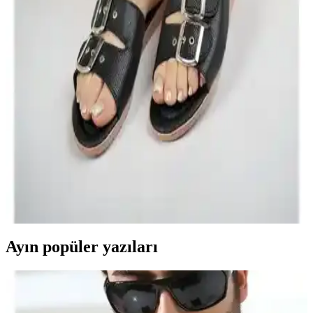
ürünlerin özellikleri, kullanıcı yorumları ve avantajları detaylı şekilde
ele alınıyor.
Kadın Topuklu Ayakkabılarının Detaylı
Karşılaştırması: Şık ve Rahat Seçenekler
İki şık ve rahat kadın topuklu ayakkabısını detaylı karşılaştırıyoruz.
Ürünlerin özellikleri, kullanıcı yorumları ve performansını
inceleyerek en uygun seçimi yapmanıza yardımcı oluyoruz.
ModaFrato Wzy Kadın Terlik: Şıklık ve Konfor
Sunan Güncel Terlik Seçeneği
ModaFrato Wzy kadın terlikleri, şık tasarımı ve yüksek konforuyla
ev ve dış mekan kullanımı için ideal, yerli üretim, hafif ve dayanıklı
malzemelerle tasarlanmış bir seçenektir.
Ayın popüler yazıları