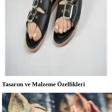
ele alınıyor.
Kadın Topuklu Ayakkabılarının Detaylı
Karşılaştırması: Şık ve Rahat Seçenekler
İki şık ve rahat kadın topuklu ayakkabısını detaylı karşılaştırıyoruz.
Ürünlerin özellikleri, kullanıcı yorumları ve performansını
inceleyerek en uygun seçimi yapmanıza yardımcı oluyoruz.
ModaFrato Wzy Kadın Terlik: Şıklık ve Konfor
Sunan Güncel Terlik Seçeneği
ModaFrato Wzy kadın terlikleri, şık tasarımı ve yüksek konforuyla
ev ve dış mekan kullanımı için ideal, yerli üretim, hafif ve dayanıklı
malzemelerle tasarlanmış bir seçenektir.
Tasarım ve Malzeme Özellikleri