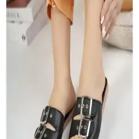
Şıklığı Bir Arada Sunar
Daxtors D079 kadın terlikleri, hafif ve nefes alabilir yapısıyla gün
boyu konfor sağlar, şık tasarımıyla da dikkat çeker. Kolay
temizlenebilir ve güvenli uyum sunar.
Mubaco Gold Comfort Kadın Terlik: Günlük Şıklık
ve Konfor Sunan Modern Tasarım
Mubaco Gold Comfort kadın terlikleri, şık tasarımı, ortopedik tabanı
ve hafif yapısıyla günlük kullanımda konfor ve estetiği bir arada
sunar.
Kadın Çantaları Karşılaştırması: Cream House ve
Suud Collection Modellerinin Özellikleri
Cream House ve Suud Collection kahverengi mini deri çantalar,
şıklık ve fonksiyonellik açısından öne çıkıyor. Bu karşılaştırmada,
ürünlerin özellikleri, kullanıcı yorumları ve avantajları detaylı şekilde
ele alınıyor.
Kadın Topuklu Ayakkabılarının Detaylı
Karşılaştırması: Şık ve Rahat Seçenekler