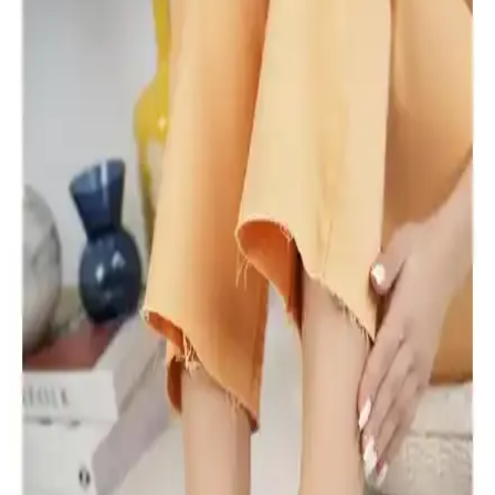
Eşiniz İçin En Uygun Çanta ve Ayakkabı Hediye
Seçenekleri Rehberi
Kadınlar için uygun çanta ve ayakkabı hediye seçenekleri, tarz ve
kullanım amaçlarına göre seçim yapmanızı sağlar. Uzun ömürlü ve
şık ürünlerle sevdiğinize değer gösterin.
Camaiore Mini Siyah Süet Yarım Bot Kadınlar İçin
Şık ve Konforlu Kış Ayakkabısı
Camaiore Mini Siyah Süet Yarım Bot, şık tasarımı ve konforu ile
soğuk havalarda ideal. El işçiliği, suya dayanıklı yüzeyi ve ortopedik
tabanıyla günlük kullanım için mükemmel bir seçenek.
Daxtors D079 Günlük Kadın Terlikleri Konfor ve
Şıklığı Bir Arada Sunar
Daxtors D079 kadın terlikleri, hafif ve nefes alabilir yapısıyla gün
boyu konfor sağlar, şık tasarımıyla da dikkat çeker. Kolay
temizlenebilir ve güvenli uyum sunar.
Mubaco Gold Comfort Kadın Terlik: Günlük Şıklık