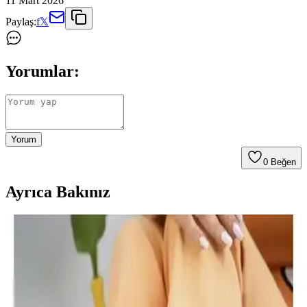
11 Mart 2026
Paylaş:
f
𝕏
Yorumlar:
Yorum
0
Beğen
Ayrıca Bakınız
Yuppy Club Kadın Kapitone Çanta: Şık ve
Kullanışlı Günlük Çanta Seçenekleri
Yuppy Club'un kadın kapitone çantası, şık tasarımı, su itici özelliği
ve düzenleyici fermuarlı bölmeleriyle günlük kullanım için ideal,
hafif ve pratik bir seçenektir.