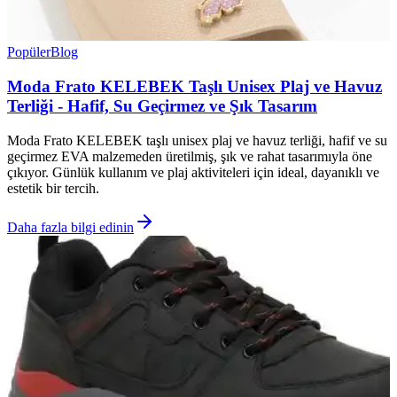
Popüler
Blog
Moda Frato KELEBEK Taşlı Unisex Plaj ve Havuz
Terliği - Hafif, Su Geçirmez ve Şık Tasarım
Moda Frato KELEBEK taşlı unisex plaj ve havuz terliği, hafif ve su
geçirmez EVA malzemeden üretilmiş, şık ve rahat tasarımıyla öne
çıkıyor. Günlük kullanım ve plaj aktiviteleri için ideal, dayanıklı ve
estetik bir tercih.
Daha fazla bilgi edinin