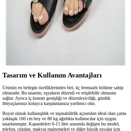
İki şık ve rahat kadın topuklu ayakkabısını detaylı karşılaştırıyoruz.
Ürünlerin özellikleri, kullanıcı yorumları ve performansını
inceleyerek en uygun seçimi yapmanıza yardımcı oluyoruz.
ModaFrato Wzy Kadın Terlik: Şıklık ve Konfor
Sunan Güncel Terlik Seçeneği
ModaFrato Wzy kadın terlikleri, şık tasarımı ve yüksek konforuyla
ev ve dış mekan kullanımı için ideal, yerli üretim, hafif ve dayanıklı
malzemelerle tasarlanmış bir seçenektir.
Tasarım ve Kullanım Avantajları
Ürünün en belirgin özelliklerinden biri, üç fermuarlı bölüme sahip
olmasıdır. Bu tasarım, eşyaların düzenli ve erişilebilir olmasını
sağlar. Ayrıca iç kısmın genişliği ve düzenleyiciliği, günlük
ihtiyaçlarınızı kolayca karşılamanıza yardımcı olur.
Boyut olarak kullanışlılık ve taşınabilirlik açısından ideal olan çanta
yaklaşık 160 cm boy ve 80 kg ağırlıkta kullanıcılar için uygun
tasarlanmıştır. Kapasiteleri 0-15 litre arasında değişen bu model,
telefon, cüzdan, makyaj malzemeleri ve diğer küçük eşyalar için