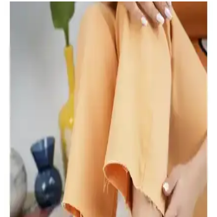
Yuppy Club Kadın Kapitone Çanta: Şık ve
Kullanışlı Günlük Çanta Seçenekleri
Yuppy Club'un kadın kapitone çantası, şık tasarımı, su itici özelliği
ve düzenleyici fermuarlı bölmeleriyle günlük kullanım için ideal,
hafif ve pratik bir seçenektir.
Eşiniz İçin En Uygun Çanta ve Ayakkabı Hediye
Seçenekleri Rehberi
Kadınlar için uygun çanta ve ayakkabı hediye seçenekleri, tarz ve
kullanım amaçlarına göre seçim yapmanızı sağlar. Uzun ömürlü ve
şık ürünlerle sevdiğinize değer gösterin.
Camaiore Mini Siyah Süet Yarım Bot Kadınlar İçin
Şık ve Konforlu Kış Ayakkabısı
Camaiore Mini Siyah Süet Yarım Bot, şık tasarımı ve konforu ile
soğuk havalarda ideal. El işçiliği, suya dayanıklı yüzeyi ve ortopedik
tabanıyla günlük kullanım için mükemmel bir seçenek.
Daxtors D079 Günlük Kadın Terlikleri Konfor ve