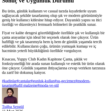
Sonuç ve Uygunluk Durumu
Bu ürün, günlük kullanım ve casual tarzda kıyafetlerle uyum
sağlayacak şekilde tasarlanmış olup şık ve modern görünümüyle
geniş bir kullanıcı kitlesine hitap ediyor. Dayanıklı yapısı su itici
özelliği ve düzenleyici fermuarlı bölmeleri ile pratiklik sunar.
Fiyat ve kalite dengesi gözetildiğinde özellikle şık ve kullanışlı bir
çanta arayanlar için ideal bir seçenek olarak öne çıkıyor. Ürün
hafifliği ve şık tasarımıyla hem iş hem de günlük yaşamda tercih
edilebilir. Kullanıcıların çoğu, ürünün yumuşak kumaşı ve iç
hacminin yeterli büyüklüğünü özellikle vurguluyor.
Kısacası, Yuppy Club Kadın Kapitone Çanta, şıklık ve
fonksiyonelliği bir arada sunan kullanışlı ve estetik bir ürün olarak
öne çıkıyor. Günlük yaşamın ihtiyaçlarına cevap verirken tarzınıza
da zarif bir dokunuş katıyor.
#
kadinlar
#
cantalar
#
gunluk-kullan
#
su-gecirmez
#
modern-
tasarim
#
hafif-malzeme
#
moda-ve-stil
Tuğba Şengül