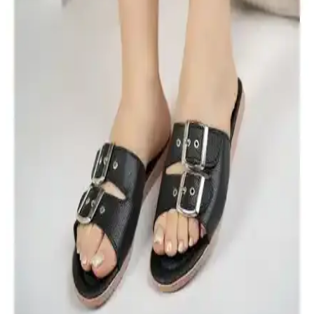
ve Konfor Sunan Modern Tasarım
Mubaco Gold Comfort kadın terlikleri, şık tasarımı, ortopedik tabanı
ve hafif yapısıyla günlük kullanımda konfor ve estetiği bir arada
sunar.
Kadın Çantaları Karşılaştırması: Cream House ve
Suud Collection Modellerinin Özellikleri
Cream House ve Suud Collection kahverengi mini deri çantalar,
şıklık ve fonksiyonellik açısından öne çıkıyor. Bu karşılaştırmada,
ürünlerin özellikleri, kullanıcı yorumları ve avantajları detaylı şekilde
ele alınıyor.
Kadın Topuklu Ayakkabılarının Detaylı
Karşılaştırması: Şık ve Rahat Seçenekler
İki şık ve rahat kadın topuklu ayakkabısını detaylı karşılaştırıyoruz.
Ürünlerin özellikleri, kullanıcı yorumları ve performansını
inceleyerek en uygun seçimi yapmanıza yardımcı oluyoruz.
ModaFrato Wzy Kadın Terlik: Şıklık ve Konfor
Sunan Güncel Terlik Seçeneği