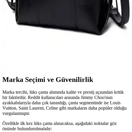
Kapasiteli ve Lüks Modellerin Özellikleri
İki büyük kapasiteli kadın omuz çantası modeli, malzeme ve tasarım
açısından farklılıklar gösteriyor. Günlük kullanım ve dayanıklılık
açısından karşılaştırma yapılıyor.
Lucky Store Kadın Büyük Kapasiteli Lüks Çanta
Günlük ve Şık Kullanım İçin Uygun
Lucky Store’un büyük kapasiteli kadın çantası, şıklık ve
fonksiyonelliği bir arada sunar. Suni deri ve çok yönlü kullanım
özellikleriyle günlük hayatınıza pratiklik katıyor.
Marka Seçimi ve Güvenilirlik
Marka tercihi, lüks çanta alımında kalite ve prestij açısından kritik
bir faktördür. Reddit kullanıcıları arasında Jimmy Choo'nun
ayakkabılarıyla daha çok tanındığı, çanta segmentinde ise Louis
Vuitton, Saint Laurent, Celine gibi markaların daha popüler olduğu
vurgulanmıştır.
Özellikle ilk kez lüks çanta alınacaksa, aşağıdaki noktalar göz
önünde bulundurulmalıdır: