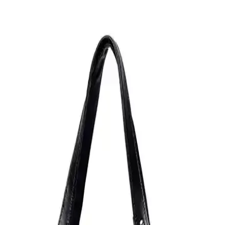
Marka Tercihleri Üzerine Analiz
Lüks çanta alımında platformların paketleme, müşteri hizmetleri ve
ürün orijinalliği gibi faktörler deneyimi etkiliyor. Fendi, Prada ve
Longchamp gibi markalar dayanıklılıklarıyla öne çıkıyor.
2024 Lüks Çanta Modelleri: Andiamo, Chanel 25,
Goyard Anjou ve Louis Vuitton Speedy
Karşılaştırması
2024 yılında Bottega Veneta Andiamo, Chanel 25, Goyard Anjou ve
Louis Vuitton Speedy modelleri detaylıca inceleniyor. Kullanıcı
yorumları ve tercih sebepleriyle lüks çanta seçiminde önemli bilgiler
sunuluyor.
Amex Kartlarıyla Lüks Çanta Alımlarında Satın
Alma Koruması ve Garantiler
Amex kredi kartları, lüks çanta alımlarında 90 gün satın alma
koruması ve üretici garantisi uzatması sunarak maddi kayıplara karşı
güvence sağlar. Kart türüne göre limitler değişir ve kullanıcı
deneyimleri olumlu yöndedir.
Chanel ve Dior Çanta Seçiminde Tasarım, Kullanım