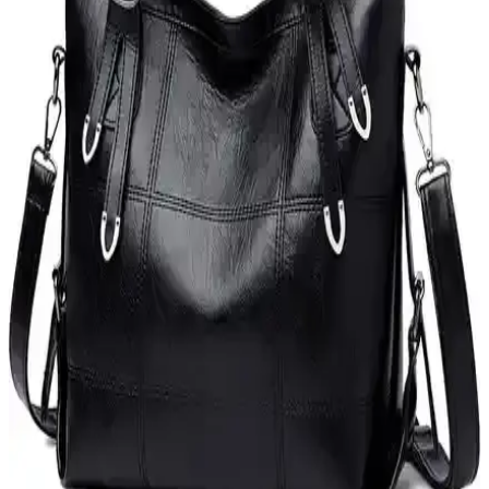
ve fonksiyonellik ön planda tutuluyor.
Louis Vuitton Neverfull ve Goyard St. Louis
Çantalarının Tasarım, Dayanıklılık ve Stil
Karşılaştırması
Louis Vuitton Neverfull ve Goyard St. Louis çantaları, farklı tasarım
ve dayanıklılık özellikleriyle öne çıkar. Kullanıcı deneyimleri, her iki
modelin estetik ve işlevsellik açısından avantajlarını ortaya koyuyor.
Annenize İlk Lüks Çantayı Hediye Etmek İçin Renk
ve Marka Seçimi Rehberi
Annenize ilk lüks çantayı hediye etmek için renk seçimi ve marka
tercihleri önemlidir. Yazıda popüler renkler, güvenilir markalar ve
alışveriş önerileri detaylıca ele alınmaktadır.
Kadın Omuz Çantası Karşılaştırması: Yüksek
Kapasiteli ve Lüks Modellerin Özellikleri
İki büyük kapasiteli kadın omuz çantası modeli, malzeme ve tasarım
açısından farklılıklar gösteriyor. Günlük kullanım ve dayanıklılık
açısından karşılaştırma yapılıyor.