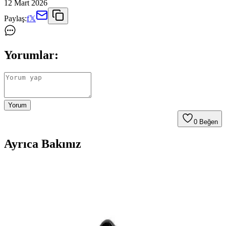
12 Mart 2026
Paylaş:
f
𝕏
Yorumlar:
Yorum
0
Beğen
Ayrıca Bakınız
Lüks Çanta Alımında Platform Deneyimleri ve
Marka Tercihleri Üzerine Analiz
Lüks çanta alımında platformların paketleme, müşteri hizmetleri ve
ürün orijinalliği gibi faktörler deneyimi etkiliyor. Fendi, Prada ve
Longchamp gibi markalar dayanıklılıklarıyla öne çıkıyor.