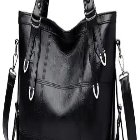
ve Sosyal Algıların Rolü
Chanel ve Dior çantalarının tasarım, kullanım kolaylığı, sosyal
algılar ve yatırım değeri açısından karşılaştırıldığı yazıda, kişisel stil
ve fonksiyonellik ön planda tutuluyor.
Louis Vuitton Neverfull ve Goyard St. Louis
Çantalarının Tasarım, Dayanıklılık ve Stil
Karşılaştırması
Louis Vuitton Neverfull ve Goyard St. Louis çantaları, farklı tasarım
ve dayanıklılık özellikleriyle öne çıkar. Kullanıcı deneyimleri, her iki
modelin estetik ve işlevsellik açısından avantajlarını ortaya koyuyor.
Annenize İlk Lüks Çantayı Hediye Etmek İçin Renk
ve Marka Seçimi Rehberi
Annenize ilk lüks çantayı hediye etmek için renk seçimi ve marka
tercihleri önemlidir. Yazıda popüler renkler, güvenilir markalar ve
alışveriş önerileri detaylıca ele alınmaktadır.
Kadın Omuz Çantası Karşılaştırması: Yüksek