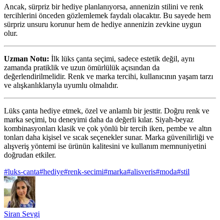
Ancak, sürpriz bir hediye planlanıyorsa, annenizin stilini ve renk
tercihlerini önceden gözlemlemek faydalı olacaktır. Bu sayede hem
sürpriz unsuru korunur hem de hediye annenizin zevkine uygun
olur.
Uzman Notu:
İlk lüks çanta seçimi, sadece estetik değil, aynı
zamanda pratiklik ve uzun ömürlülük açısından da
değerlendirilmelidir. Renk ve marka tercihi, kullanıcının yaşam tarzı
ve alışkanlıklarıyla uyumlu olmalıdır.
Lüks çanta hediye etmek, özel ve anlamlı bir jesttir. Doğru renk ve
marka seçimi, bu deneyimi daha da değerli kılar. Siyah-beyaz
kombinasyonları klasik ve çok yönlü bir tercih iken, pembe ve altın
tonları daha kişisel ve sıcak seçenekler sunar. Marka güvenilirliği ve
alışveriş yöntemi ise ürünün kalitesini ve kullanım memnuniyetini
doğrudan etkiler.
#
luks-canta
#
hediye
#
renk-secimi
#
marka
#
alisveris
#
moda
#
stil
Siran Sevgi