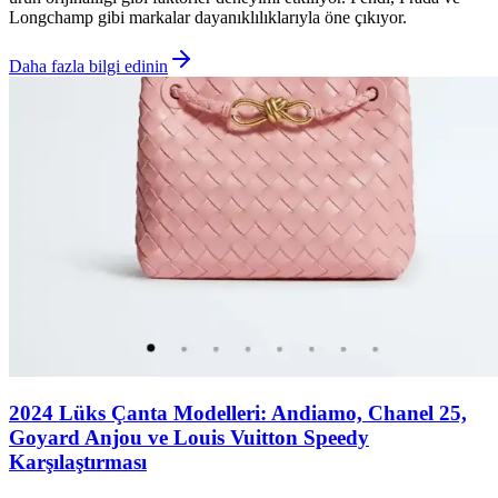
Longchamp gibi markalar dayanıklılıklarıyla öne çıkıyor.
Daha fazla bilgi edinin
2024 Lüks Çanta Modelleri: Andiamo, Chanel 25,
Goyard Anjou ve Louis Vuitton Speedy
Karşılaştırması