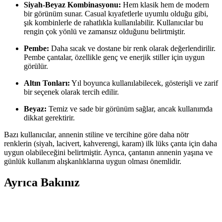
Siyah-Beyaz Kombinasyonu:
Hem klasik hem de modern
bir görünüm sunar. Casual kıyafetlerle uyumlu olduğu gibi,
şık kombinlerle de rahatlıkla kullanılabilir. Kullanıcılar bu
rengin çok yönlü ve zamansız olduğunu belirtmiştir.
Pembe:
Daha sıcak ve dostane bir renk olarak değerlendirilir.
Pembe çantalar, özellikle genç ve enerjik stiller için uygun
görülür.
Altın Tonları:
Yıl boyunca kullanılabilecek, gösterişli ve zarif
bir seçenek olarak tercih edilir.
Beyaz:
Temiz ve sade bir görünüm sağlar, ancak kullanımda
dikkat gerektirir.
Bazı kullanıcılar, annenin stiline ve tercihine göre daha nötr
renklerin (siyah, lacivert, kahverengi, karam) ilk lüks çanta için daha
uygun olabileceğini belirtmiştir. Ayrıca, çantanın annenin yaşına ve
günlük kullanım alışkanlıklarına uygun olması önemlidir.
Ayrıca Bakınız
Lüks Çanta Alımında Platform Deneyimleri ve