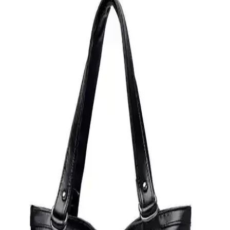
2024 Lüks Çanta Modelleri: Andiamo, Chanel 25,
Goyard Anjou ve Louis Vuitton Speedy
Karşılaştırması
2024 yılında Bottega Veneta Andiamo, Chanel 25, Goyard Anjou ve
Louis Vuitton Speedy modelleri detaylıca inceleniyor. Kullanıcı
yorumları ve tercih sebepleriyle lüks çanta seçiminde önemli bilgiler
sunuluyor.
Amex Kartlarıyla Lüks Çanta Alımlarında Satın
Alma Koruması ve Garantiler
Amex kredi kartları, lüks çanta alımlarında 90 gün satın alma
koruması ve üretici garantisi uzatması sunarak maddi kayıplara karşı
güvence sağlar. Kart türüne göre limitler değişir ve kullanıcı
deneyimleri olumlu yöndedir.
Chanel ve Dior Çanta Seçiminde Tasarım, Kullanım
ve Sosyal Algıların Rolü
Chanel ve Dior çantalarının tasarım, kullanım kolaylığı, sosyal
algılar ve yatırım değeri açısından karşılaştırıldığı yazıda, kişisel stil