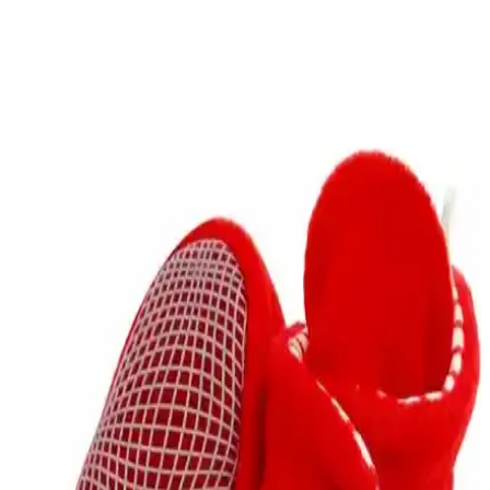
Genel Markalar Dad & Mom Kolej Fontlu Yıkamalı
Beyzbol Kep Seti Geniş Kullanım Alanlarıyla
Yüksek kaliteli pamuklu kumaş, modern tasarım ve uygun fiyatıyla
dikkat çeken beyzbol kepi seti, gençler ve çocuklar için ideal,
dayanıklı ve rahat kullanım sağlar.
Bebekler İçin Konforlu ve Güvenli Crocs Terlikler ile
İlk Adımların Keyfini Çıkarın
Bebek Crocs terlikleri hafif, esnek ve ergonomik tasarımıyla ilk
adımlarını güvenle atmalarına yardımcı olur, renkli modelleriyle
çocuklar için eğlenceli seçenekler sunar.
Hoşgeldin Bebek Erkek İçin En Güzel Çanta ve
Ayakkabı Seçenekleriyle Hediye Rehberi
Yeni doğan erkek bebekler için pratik ve şık hediye seçenekleri,
çanta ve ayakkabılar, dikkat edilmesi gerekenler ve ideal hediye
kombinasyonları hakkında detaylar.
Nike Bebek Eşofman Takımları: Konfor ve Şıklığı
Bir Arada Sunan Seçenekler