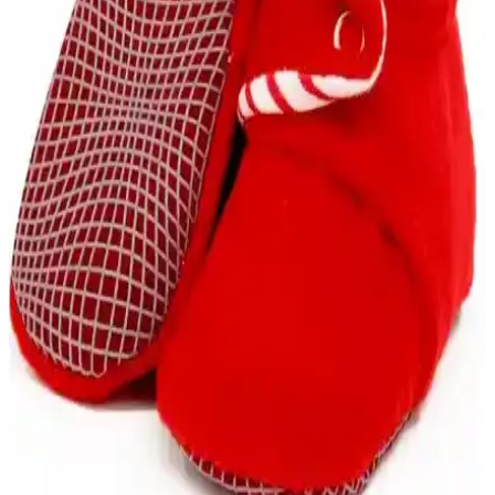
Nike bebek eşofman takımları yüksek kalite malzemeleri, şık
tasarımları ve kullanım kolaylığıyla ebeveynlerin favorisi. Konfor ve
şıklığı bir arada sunan modeller, bebeğinizin hareket özgürlüğünü
destekler.
Ella Bonna Polar Bebek Pandufu: Yüksek Kaliteli
Doğal Malzemelerle Güvenli Kış Seçeneği
Ella Bonna polar bebek pandufu, doğal malzemelerle üretilmiş,
sıcak tutan ve güvenli tasarımıyla bebeklerin kış aylarında tercih
ettiği şık ve fonksiyonel bir ürün.
Gezer Kışlık Erkek Bebek Ayakkabıları
Karşılaştırması ve Özellikleri
Bu makalede, Gezer'in kışlık erkek bebek ayakkabısı modelleri
malzeme, konfor ve kullanım özellikleri açısından detaylı
karşılaştırılıyor.
Vicco 950.B21K.225 Anka Bebek Spor Ayakkabısı
Çocuklar İçin Konfor ve Şıklık Sunar
Vicco Anka spor ayakkabısı, hafif microfiber dış yüzey, nefes