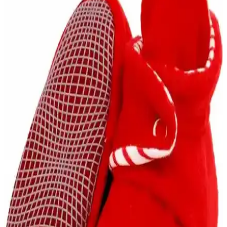
çocuklar için eğlenceli seçenekler sunar.
Hoşgeldin Bebek Erkek İçin En Güzel Çanta ve
Ayakkabı Seçenekleriyle Hediye Rehberi
Yeni doğan erkek bebekler için pratik ve şık hediye seçenekleri,
çanta ve ayakkabılar, dikkat edilmesi gerekenler ve ideal hediye
kombinasyonları hakkında detaylar.
Nike Bebek Eşofman Takımları: Konfor ve Şıklığı
Bir Arada Sunan Seçenekler
Nike bebek eşofman takımları yüksek kalite malzemeleri, şık
tasarımları ve kullanım kolaylığıyla ebeveynlerin favorisi. Konfor ve
şıklığı bir arada sunan modeller, bebeğinizin hareket özgürlüğünü
destekler.
Ella Bonna Polar Bebek Pandufu: Yüksek Kaliteli
Doğal Malzemelerle Güvenli Kış Seçeneği
Ella Bonna polar bebek pandufu, doğal malzemelerle üretilmiş,
sıcak tutan ve güvenli tasarımıyla bebeklerin kış aylarında tercih
ettiği şık ve fonksiyonel bir ürün.