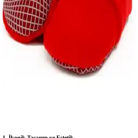
Gezer Kışlık Erkek Bebek Ayakkabıları
Karşılaştırması ve Özellikleri
Bu makalede, Gezer'in kışlık erkek bebek ayakkabısı modelleri
malzeme, konfor ve kullanım özellikleri açısından detaylı
karşılaştırılıyor.
Vicco 950.B21K.225 Anka Bebek Spor Ayakkabısı
Çocuklar İçin Konfor ve Şıklık Sunar
Vicco Anka spor ayakkabısı, hafif microfiber dış yüzey, nefes
alabilir tekstil iç astar ve kaymaz poliüretan taban ile çocukların
konforunu ve güvenliğini artırır.
Ella Bonna Polar ve Vicco Color Bebek Pandufları
Karşılaştırması
İki popüler bebek panduf modeli Ella Bonna polar ve Vicco Color
arasındaki farklar, özellikleri ve kullanıcı yorumlarıyla detaylı
karşılaştırma yapıyoruz.
1.
İkonik Tasarım ve Estetik