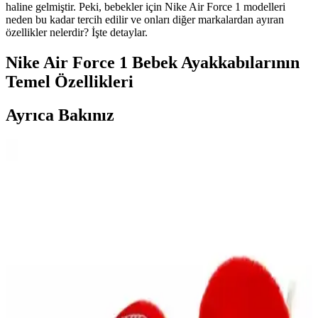
haline gelmiştir. Peki, bebekler için Nike Air Force 1 modelleri
neden bu kadar tercih edilir ve onları diğer markalardan ayıran
özellikler nelerdir? İşte detaylar.
Nike Air Force 1 Bebek Ayakkabılarının
Temel Özellikleri
Ayrıca Bakınız
Genel Markalar Dad & Mom Kolej Fontlu Yıkamalı
Beyzbol Kep Seti Geniş Kullanım Alanlarıyla
Yüksek kaliteli pamuklu kumaş, modern tasarım ve uygun fiyatıyla
dikkat çeken beyzbol kepi seti, gençler ve çocuklar için ideal,
dayanıklı ve rahat kullanım sağlar.
Bebekler İçin Konforlu ve Güvenli Crocs Terlikler ile
İlk Adımların Keyfini Çıkarın
Bebek Crocs terlikleri hafif, esnek ve ergonomik tasarımıyla ilk
adımlarını güvenle atmalarına yardımcı olur, renkli modelleriyle