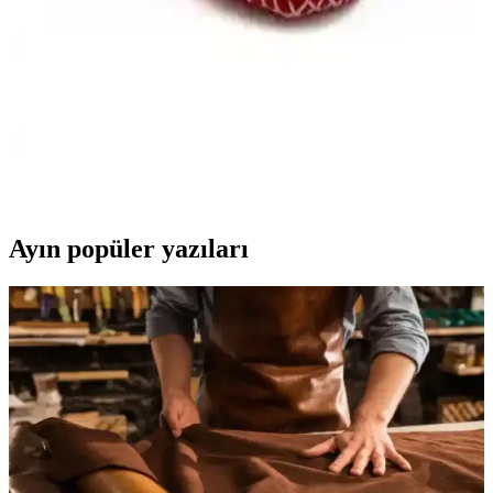
alabilir tekstil iç astar ve kaymaz poliüretan taban ile çocukların
konforunu ve güvenliğini artırır.
Ella Bonna Polar ve Vicco Color Bebek Pandufları
Karşılaştırması
İki popüler bebek panduf modeli Ella Bonna polar ve Vicco Color
arasındaki farklar, özellikleri ve kullanıcı yorumlarıyla detaylı
karşılaştırma yapıyoruz.
Ayın popüler yazıları