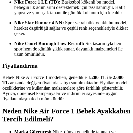
Nike Force 1 LE (TD):
Basketbol kökenli bu model,
bebeğin ilk adımlarını desteklemek için tasarlanmıştır. Hafif
yapısı ve yumuşak tabanı ile günlük kullanım için idealdir.
Nike Star Runner 4 NN:
Spor ve rahatlık odaklı bu model,
hareket özgürlüğü sağlar ve çeşitli renk seçenekleriyle dikkat
çeker.
Nike Court Borough Low Recraft:
Şık tasarımıyla hem
spor hem de günlük şıklık sunar, dayanıklı malzemeleri ile
uzun ömürlüdür.
Fiyatlandırma
Bebek Nike Air Force 1 modelleri, genellikle
1.200 TL ile 2.000
TL
arasında değişen fiyatlarla satışa sunulmaktadır. Fiyatlar, model
özelliklerine ve kullanılan malzemelere göre farklılık gösterebilir.
Ayrıca, dönemsel kampanyalar ve indirimler sayesinde uygun
fiyatlara ulaşmak da mümkündür.
Neden Nike Air Force 1 Bebek Ayakkabısı
Tercih Edilmeli?
Marka Güvencesi:
Nike, dünya genelinde tanınan ve