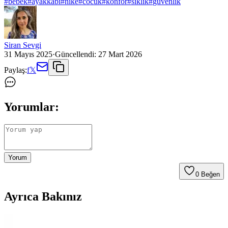
#
bebek
#
ayakkabi
#
nike
#
cocuk
#
konfor
#
siklik
#
guvenlik
Siran Sevgi
31 Mayıs 2025
·
Güncellendi:
27 Mart 2026
Paylaş:
f
𝕏
Yorumlar:
Yorum
0
Beğen
Ayrıca Bakınız