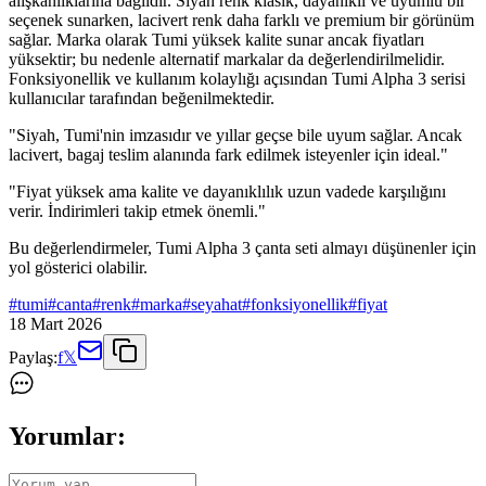
alışkanlıklarına bağlıdır. Siyah renk klasik, dayanıklı ve uyumlu bir
seçenek sunarken, lacivert renk daha farklı ve premium bir görünüm
sağlar. Marka olarak Tumi yüksek kalite sunar ancak fiyatları
yüksektir; bu nedenle alternatif markalar da değerlendirilmelidir.
Fonksiyonellik ve kullanım kolaylığı açısından Tumi Alpha 3 serisi
kullanıcılar tarafından beğenilmektedir.
"Siyah, Tumi'nin imzasıdır ve yıllar geçse bile uyum sağlar. Ancak
lacivert, bagaj teslim alanında fark edilmek isteyenler için ideal."
"Fiyat yüksek ama kalite ve dayanıklılık uzun vadede karşılığını
verir. İndirimleri takip etmek önemli."
Bu değerlendirmeler, Tumi Alpha 3 çanta seti almayı düşünenler için
yol gösterici olabilir.
#
tumi
#
canta
#
renk
#
marka
#
seyahat
#
fonksiyonellik
#
fiyat
18 Mart 2026
Paylaş:
f
𝕏
Yorumlar: