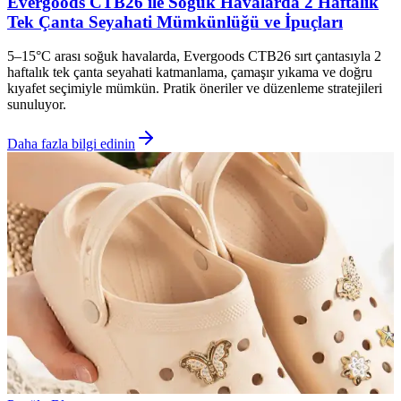
Evergoods CTB26 ile Soğuk Havalarda 2 Haftalık
Tek Çanta Seyahati Mümkünlüğü ve İpuçları
5–15°C arası soğuk havalarda, Evergoods CTB26 sırt çantasıyla 2
haftalık tek çanta seyahati katmanlama, çamaşır yıkama ve doğru
kıyafet seçimiyle mümkün. Pratik öneriler ve düzenleme stratejileri
sunuluyor.
Daha fazla bilgi edinin