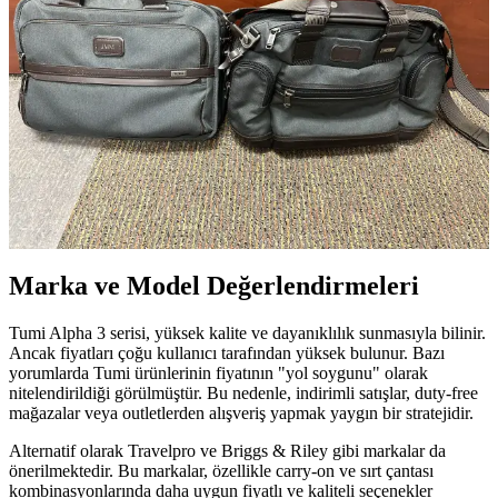
algısı ve fonksiyonellik detayları inceleniyor. Siyah klasik ve
dayanıklı, lacivert ise şık ve fark edilir. Alternatif markalar da
değerlendiriliyor.
Tumi'nin Eski Laptop Çantaları: Kalite,
Dayanıklılık ve İşlevselliğin Dengesi
Tumi'nin eski laptop çantaları, dayanıklılık, işlevsellik ve estetik
açıdan yeni modellere göre üstünlük sağlıyor. Kullanıcılar, bu
modelleri uzun ömürlü ve karakteristik tasarımları nedeniyle tercih
ediyor.
Marka ve Model Değerlendirmeleri
Tumi Alpha 3 serisi, yüksek kalite ve dayanıklılık sunmasıyla bilinir.
Ancak fiyatları çoğu kullanıcı tarafından yüksek bulunur. Bazı
yorumlarda Tumi ürünlerinin fiyatının "yol soygunu" olarak
nitelendirildiği görülmüştür. Bu nedenle, indirimli satışlar, duty-free
mağazalar veya outletlerden alışveriş yapmak yaygın bir stratejidir.
Alternatif olarak Travelpro ve Briggs & Riley gibi markalar da
önerilmektedir. Bu markalar, özellikle carry-on ve sırt çantası
kombinasyonlarında daha uygun fiyatlı ve kaliteli seçenekler