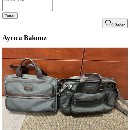
Yorum
0
Beğen
Ayrıca Bakınız
Tumi Alpha 3 Çanta Seti: Renk Tercihleri, Marka
Değerlendirmesi ve Kullanım Özellikleri
Tumi Alpha 3 çanta setinde siyah ve lacivert renk tercihleri, marka
algısı ve fonksiyonellik detayları inceleniyor. Siyah klasik ve
dayanıklı, lacivert ise şık ve fark edilir. Alternatif markalar da
değerlendiriliyor.
Tumi'nin Eski Laptop Çantaları: Kalite,
Dayanıklılık ve İşlevselliğin Dengesi
Tumi'nin eski laptop çantaları, dayanıklılık, işlevsellik ve estetik
açıdan yeni modellere göre üstünlük sağlıyor. Kullanıcılar, bu
modelleri uzun ömürlü ve karakteristik tasarımları nedeniyle tercih