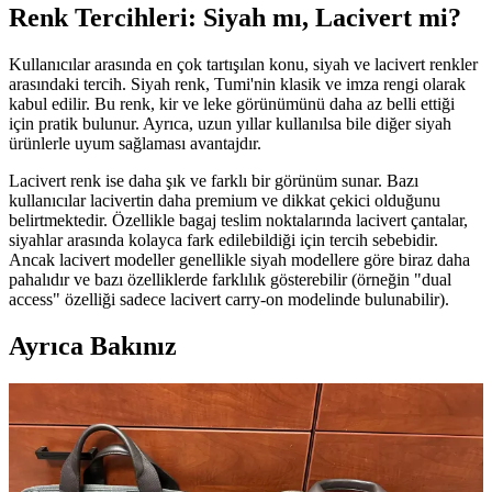
Renk Tercihleri: Siyah mı, Lacivert mi?
Kullanıcılar arasında en çok tartışılan konu, siyah ve lacivert renkler
arasındaki tercih. Siyah renk, Tumi'nin klasik ve imza rengi olarak
kabul edilir. Bu renk, kir ve leke görünümünü daha az belli ettiği
için pratik bulunur. Ayrıca, uzun yıllar kullanılsa bile diğer siyah
ürünlerle uyum sağlaması avantajdır.
Lacivert renk ise daha şık ve farklı bir görünüm sunar. Bazı
kullanıcılar lacivertin daha premium ve dikkat çekici olduğunu
belirtmektedir. Özellikle bagaj teslim noktalarında lacivert çantalar,
siyahlar arasında kolayca fark edilebildiği için tercih sebebidir.
Ancak lacivert modeller genellikle siyah modellere göre biraz daha
pahalıdır ve bazı özelliklerde farklılık gösterebilir (örneğin "dual
access" özelliği sadece lacivert carry-on modelinde bulunabilir).
Ayrıca Bakınız
Tumi Alpha 3 Çanta Seti: Renk Tercihleri, Marka
Değerlendirmesi ve Kullanım Özellikleri
Tumi Alpha 3 çanta setinde siyah ve lacivert renk tercihleri, marka