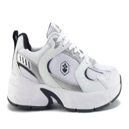
Nike Air Force 1: Spor ve Günlük Kullanım İçin
Efsanevi Bir Ayakkabı Modeli
Nike Air Force 1, ikonik tasarımı ve teknolojik özellikleriyle spor ve
günlük yaşamda vazgeçilmez bir tercih. Konfor ve şıklığı bir araya
getirir, farklı tarzlara uyum sağlar.
Nike Team Hustle: Çok Yönlü Spor ve Günlük
Kullanım İçin Modern Ayakkabı Seçenekleri
Nike Team Hustle ayakkabıları, dayanıklılık, şıklık ve konforu bir
arada sunar. Spor ve günlük kullanım için uygun modelleriyle,
hareket özgürlüğü ve tarzı bir arada sağlar.
Genel Markalar Taraklı Siyah Metal Taç ve NEW
HİLL Unisex Metal Taç Karşılaştırması
İki popüler spor tacını detaylı karşılaştırıyoruz: dayanıklılık, tasarım
ve kullanıcı memnuniyetine odaklanın.
Kadın Beyaz Sneakers Karşılaştırması: Konfor ve
Şıklık İçin En İyi Seçenekler 75-90 karakter