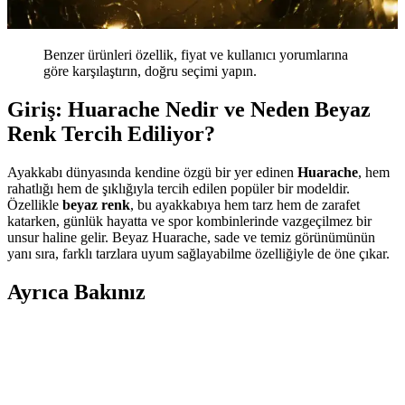
Benzer ürünleri özellik, fiyat ve kullanıcı yorumlarına
göre karşılaştırın, doğru seçimi yapın.
Giriş: Huarache Nedir ve Neden Beyaz
Renk Tercih Ediliyor?
Ayakkabı dünyasında kendine özgü bir yer edinen
Huarache
, hem
rahatlığı hem de şıklığıyla tercih edilen popüler bir modeldir.
Özellikle
beyaz renk
, bu ayakkabıya hem tarz hem de zarafet
katarken, günlük hayatta ve spor kombinlerinde vazgeçilmez bir
unsur haline gelir. Beyaz Huarache, sade ve temiz görünümünün
yanı sıra, farklı tarzlara uyum sağlayabilme özelliğiyle de öne çıkar.
Ayrıca Bakınız
Farklı Kullanım Senaryoları İçin Uygun Çanta
Modelleri ve Seçim Kriterleri
Çanta seçimi, kullanım amacına göre değişir; ofis, seyahat, doğa