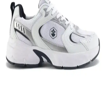
günlük yaşamda vazgeçilmez bir tercih. Konfor ve şıklığı bir araya
getirir, farklı tarzlara uyum sağlar.
Nike Team Hustle: Çok Yönlü Spor ve Günlük
Kullanım İçin Modern Ayakkabı Seçenekleri
Nike Team Hustle ayakkabıları, dayanıklılık, şıklık ve konforu bir
arada sunar. Spor ve günlük kullanım için uygun modelleriyle,
hareket özgürlüğü ve tarzı bir arada sağlar.
Genel Markalar Taraklı Siyah Metal Taç ve NEW
HİLL Unisex Metal Taç Karşılaştırması
İki popüler spor tacını detaylı karşılaştırıyoruz: dayanıklılık, tasarım
ve kullanıcı memnuniyetine odaklanın.
Kadın Beyaz Sneakers Karşılaştırması: Konfor ve
Şıklık İçin En İyi Seçenekler 75-90 karakter
Bu karşılaştırmada, Lumberjack ve U.S. Polo Assn. kadın beyaz
sneaker modellerinin özellikleri, kullanıcı yorumları ve kullanım
alanları detaylı şekilde inceleniyor.