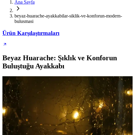
Ana Sayfa
beyaz-huarache-ayakkabilar-siklik-ve-konforun-modern-
bulusmasi
Ürün Karşılaştırmaları
Beyaz Huarache: Şıklık ve Konforun
Buluştuğu Ayakkabı