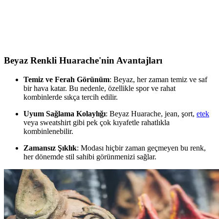
Bu karşılaştırmada, Lumberjack ve U.S. Polo Assn. kadın beyaz
sneaker modellerinin özellikleri, kullanıcı yorumları ve kullanım
alanları detaylı şekilde inceleniyor.
Beyaz Renkli Huarache'nin Avantajları
Temiz ve Ferah Görünüm
: Beyaz, her zaman temiz ve saf
bir hava katar. Bu nedenle, özellikle spor ve rahat
kombinlerde sıkça tercih edilir.
Uyum Sağlama Kolaylığı
: Beyaz Huarache, jean, şort,
etek
veya sweatshirt gibi pek çok kıyafetle rahatlıkla
kombinlenebilir.
Zamansız Şıklık
: Modası hiçbir zaman geçmeyen bu renk,
her dönemde stil sahibi görünmenizi sağlar.