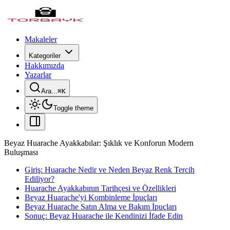
Makaleler
Kategoriler
Hakkımızda
Yazarlar
Ara...
⌘
K
Toggle theme
Beyaz Huarache Ayakkabılar: Şıklık ve Konforun Modern
Buluşması
Giriş: Huarache Nedir ve Neden Beyaz Renk Tercih
Ediliyor?
Huarache Ayakkabının Tarihçesi ve Özellikleri
Beyaz Huarache'yi Kombinleme İpuçları
Beyaz Huarache Satın Alma ve Bakım İpuçları
Sonuç: Beyaz Huarache ile Kendinizi İfade Edin