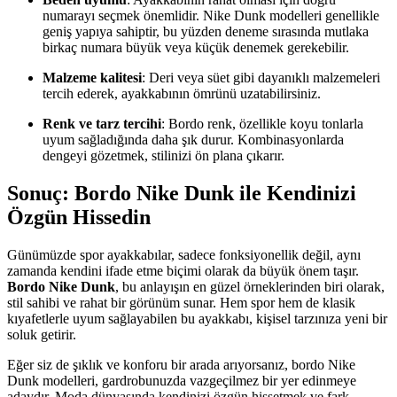
numarayı seçmek önemlidir. Nike Dunk modelleri genellikle
geniş yapıya sahiptir, bu yüzden deneme sırasında mutlaka
birkaç numara büyük veya küçük denemek gerekebilir.
Malzeme kalitesi
: Deri veya süet gibi dayanıklı malzemeleri
tercih ederek, ayakkabının ömrünü uzatabilirsiniz.
Renk ve tarz tercihi
: Bordo renk, özellikle koyu tonlarla
uyum sağladığında daha şık durur. Kombinasyonlarda
dengeyi gözetmek, stilinizi ön plana çıkarır.
Sonuç: Bordo Nike Dunk ile Kendinizi
Özgün Hissedin
Günümüzde spor ayakkabılar, sadece fonksiyonellik değil, aynı
zamanda kendini ifade etme biçimi olarak da büyük önem taşır.
Bordo Nike Dunk
, bu anlayışın en güzel örneklerinden biri olarak,
stil sahibi ve rahat bir görünüm sunar. Hem spor hem de klasik
kıyafetlerle uyum sağlayabilen bu ayakkabı, kişisel tarzınıza yeni bir
soluk getirir.
Eğer siz de şıklık ve konforu bir arada arıyorsanız, bordo Nike
Dunk modelleri, gardrobunuzda vazgeçilmez bir yer edinmeye
adaydır. Moda dünyasında kendinizi özgün hissetmek ve fark