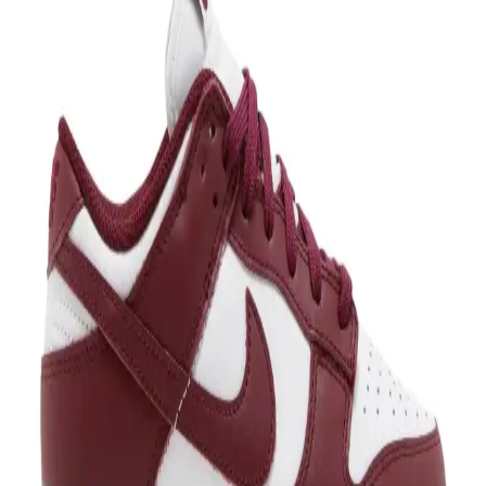
İki popüler Adidas çocuk ayakkabısını detaylı karşılaştırıyoruz. Her
modelin özellikleri, kullanıcı yorumları ve performanslarıyla
ebeveynlere en uygun seçimi yapma imkanı sunuyor.
Puma Carina Street ve Caven 2.0 Jr 05 Renk
Modellerinin Detaylı Karşılaştırması
Bu makalede Puma'nın Carina Street ve Caven 2.0 Jr 05 Renk
modellerini tasarım, konfor ve kullanıcı deneyimi açısından
karşılaştırıyoruz.
Lacivert Crocs ile Konfor ve Şıklığı Bir Arada
Sunan Ayakkabı Seçenekleri
Lacivert Crocs, rahatlık ve şıklığı bir arada sunan, çeşitli
modelleriyle her ortamda tercih edilen ayakkabılardır. Günlük, iş
veya tatil için ideal seçenekler sunar.
Nike ve Converse Modelleri: Klasik ve Modern Spor
Ayakkabılar Hakkında Detaylı Bilgi
Nike ve Converse modelleri, şıklık ve konforu bir arada sunar.
Klasikten moderne, spor ve günlük tarzlara uygun seçeneklerle