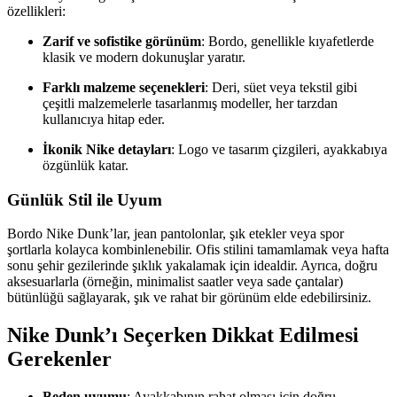
özellikleri:
Zarif ve sofistike görünüm
: Bordo, genellikle kıyafetlerde
klasik ve modern dokunuşlar yaratır.
Farklı malzeme seçenekleri
: Deri, süet veya tekstil gibi
çeşitli malzemelerle tasarlanmış modeller, her tarzdan
kullanıcıya hitap eder.
İkonik Nike detayları
: Logo ve tasarım çizgileri, ayakkabıya
özgünlük katar.
Günlük Stil ile Uyum
Bordo Nike Dunk’lar, jean pantolonlar, şık etekler veya spor
şortlarla kolayca kombinlenebilir. Ofis stilini tamamlamak veya hafta
sonu şehir gezilerinde şıklık yakalamak için idealdir. Ayrıca, doğru
aksesuarlarla (örneğin, minimalist saatler veya sade çantalar)
bütünlüğü sağlayarak, şık ve rahat bir görünüm elde edebilirsiniz.
Nike Dunk’ı Seçerken Dikkat Edilmesi
Gerekenler
Beden uyumu
: Ayakkabının rahat olması için doğru