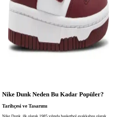
tarzınızı tamamlayın.
Kyrie SpongeBob Temalı Spor Ayakkabılar:
Eğlenceli ve Yenilikçi Moda Trendleri
Kyrie SpongeBob ayakkabıları, canlı renkler ve eğlenceli
tasarımlarla gençler ve koleksiyoncular için ideal, konforlu ve şık
spor ayakkabılar sunar, tarzınızı yansıtan yeni trendler arasında yer
alır.
Bordo Nike Dunk: Şıklık ve Konforun Mükemmel
Buluşması Spor Ayakkabı Modasında Trend
Bordo Nike Dunk, şıklık ve konforu bir araya getiren modern spor
ayakkabısıdır. Zarif tasarımı, çeşitli malzeme seçenekleri ve günlük
kullanım kolaylığıyla stilinizi tamamlar.
Nike Dunk Neden Bu Kadar Popüler?
Tarihçesi ve Tasarımı
Nike Dunk, ilk olarak 1985 yılında basketbol ayakkabısı olarak