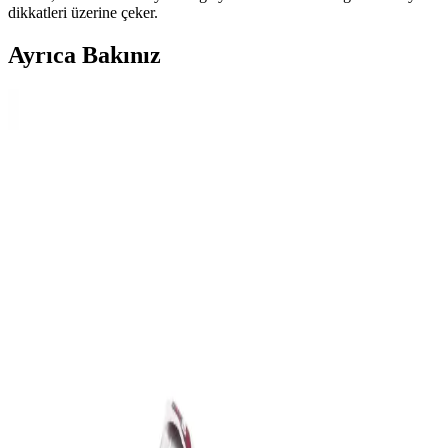
dikkatleri üzerine çeker.
Ayrıca Bakınız
Nike Erkek Yazlık Ayakkabılar: Hafif, Nefes Alabilir
ve Şık Tasarımlar
Nike erkek yazlık ayakkabıları, hafiflik, nefes alabilirlik ve şık
tasarımlarıyla yaz aylarında ideal konfor ve stil sağlar. Teknolojik
özellikleri ve çeşitli modelleriyle her tarz ve bütçeye uygun
seçenekler sunar.
Nike Dunk Pembe Ayakkabılar: Şıklık ve Konforun
Buluştuğu Modern Tasarımlar
Nike Dunk pembe ayakkabılar, modern tasarım, yüksek konfor ve
çeşitli modellerle stilinizi tamamlar. Günlük kullanım ve spor
aktiviteleri için ideal seçenekler sunar.
Adidas Çocuk Ayakkabıları Karşılaştırması:
Tensaur Run 2.0 ve Fortarun 3.0 Modelleri