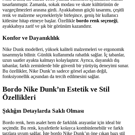
tasarlanmıştır. Zamanla, sokak modası ve skate kültürünün de
vazgeçilmezleri arasına girdi. Ayakkabının güçlü tasarımı, çeşitli
renk ve malzeme seçenekleriyle birleşince, geniş bir kullanıcı
kitlesine hitap etmeye başlar. Özellikle
bordo renk seçeneği
,
ayakkabıya zarif ve şık bir görünüm kazandırır.
Konfor ve Dayanıklılık
Nike Dunk modelleri, yüksek kaliteli malzemeleri ve ergonomik
tasarımıyla bilinir. Günlük kullanımda rahatlık sağlar. İç tabanlar,
uzun saatler ayakta kalmayı kolaylaştırır. Ayrıca, dayanıklı dış
tabanlar, farklı zeminlerde bile güvenli bir yürüyüş deneyimi sunar.
Bu özellikler, Nike Dunk’ın sadece görsel açıdan değil,
fonksiyonellik açısından da tercih edilmesini sağlar.
Bordo Nike Dunk’ın Estetik ve Stil
Özellikleri
Şıklığın Detaylarda Saklı Olması
Bordo renk, hem asalet hem de farklılık arayanlar için ideal bir
seçimdir. Bu renk, kıyafetlerle kolayca kombinlenebilir ve farklı
tarzlara uyum sağlar. İşte bordo Nike Dunk’ın öne çıkan bazı stil