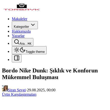
Makaleler
Kategoriler
Hakkımızda
Yazarlar
Ara...
⌘
K
Toggle theme
Bordo Nike Dunk: Şıklık ve Konforun
Mükemmel Buluşması
Siran Sevgi
·
29.08.2025, 00:00
Ürün Karşılaştırmaları