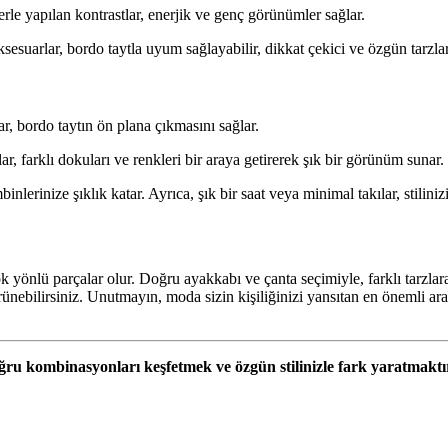
erle yapılan kontrastlar, enerjik ve genç görünümler sağlar.
sesuarlar, bordo taytla uyum sağlayabilir, dikkat çekici ve özgün tarzlar
r, bordo taytın ön plana çıkmasını sağlar.
, farklı dokuları ve renkleri bir araya getirerek şık bir görünüm sunar.
nlerinize şıklık katar. Ayrıca, şık bir saat veya minimal takılar, stiliniz
 yönlü parçalar olur. Doğru ayakkabı ve çanta seçimiyle, farklı tarzlara
nebilirsiniz. Unutmayın, moda sizin kişiliğinizi yansıtan en önemli araçl
ğru kombinasyonları keşfetmek ve özgün stilinizle fark yaratmaktır