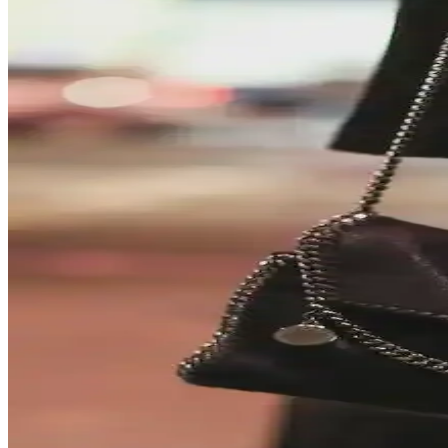
30'lu yaşlardaki anneler için el çantası seçimi, modaya uygunluk, daya
Dooney & Bourke Janine Çantası: Dayanıklı Deri Tasa
Dooney & Bourke Janine çantası, dayanıklı deri yapısı ve şık tasarımıy
Çocukça Bulunan Çanta Tasarımları ve Stil Algısının 
Çanta tasarımlarında renkli ve neşeli modellerin 'çocukça' algısı, bireys
Kişisel Özelliklerle Çanta Seçimi: İsim, İnisiyal ve A
İsim, inisiyal ve kişisel sembollerle bağlantılı çanta seçimi, kullanıcıla
Opus Emiliano Aemilianus Mini Çantası: Sanat ve El 
Opus Emiliano'nun Aemilianus Mini modeli, özgün geometrik tasarımı v
Gucci Jackie Çantanın Yeni Büyük Boy Versiyonu: Deri
Gucci Jackie çantanın yeni büyük boy versiyonu, taneli dış deri ve yu
MAISON de SABRÉ Pikachu Çantası: Tasarım, Kalite 