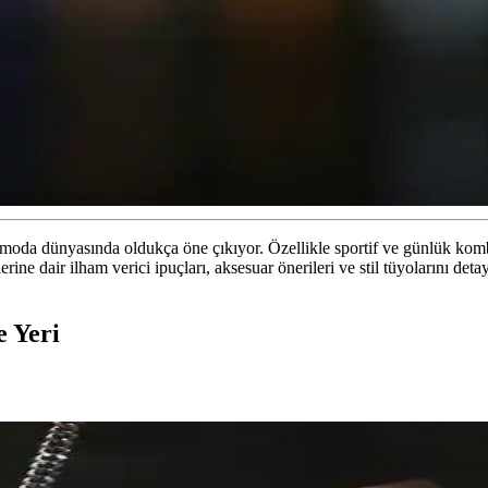
k moda dünyasında oldukça öne çıkıyor. Özellikle sportif ve günlük kombi
ine dair ilham verici ipuçları, aksesuar önerileri ve stil tüyolarını det
 Yeri
k Dengesinde El Çantası Seçimi