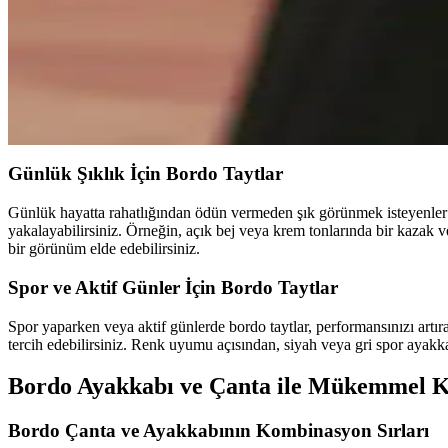
MAISON de SABRÉ Pikachu çantası, Pokémon temalı tasarımı ve kaliteli 
Stella McCartney Falabella Çanta Modelleri ve Boyut
Stella McCartney Falabella çanta serisi, mini, mini tote ve tiny boyutlar
kaynaklardır.
Günlük Şıklık İçin Bordo Taytlar
Günlük hayatta rahatlığından ödün vermeden şık görünmek isteyenler içi
yakalayabilirsiniz. Örneğin, açık bej veya krem tonlarında bir kazak 
bir görünüm elde edebilirsiniz.
Spor ve Aktif Günler İçin Bordo Taytlar
Spor yaparken veya aktif günlerde bordo taytlar, performansınızı artıra
tercih edebilirsiniz. Renk uyumu açısından, siyah veya gri spor ayakka
Bordo Ayakkabı ve Çanta ile Mükemmel 
Bordo Çanta ve Ayakkabının Kombinasyon Sırları