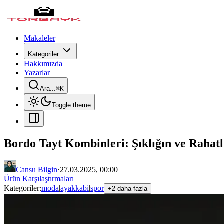
Makaleler
Kategoriler
Hakkımızda
Yazarlar
Ara...
⌘
K
Toggle theme
Bordo Tayt Kombinleri: Şıklığın ve Raha
Cansu Bilgin
·
27.03.2025, 00:00
Ürün Karşılaştırmaları
Kategoriler:
moda
|
ayakkabi
|
spor
+2 daha fazla