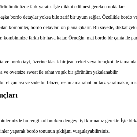
rünümünüzde fark yaratır. İşte dikkat edilmesi gereken noktalar:
aşka bordo detaylar yoksa bile zarif bir uyum sağlar. Özellikle bordo ve
ılan kombinler, bordo detayları ön plana çıkarır. Bu sayede, dikkat çek
, kombininize farklı bir hava katar. Örneğin, mat bordo bir çanta ile par
 ve bordo tayt, üzerine klasik bir jean ceket veya trençkot ile tamamlan
ve oversize sweat ile rahat ve şık bir görünüm yakalanabilir.
el çantası ve sade bir blazer, resmi ama rahat bir tarz yaratmak için id
uçları
inlerinizde bu rengi kullanırken dengeyi iyi kurmanız gerekir. İşte birk
inler yaparak bordo tonunun şıklığını vurgulayabilirsiniz.