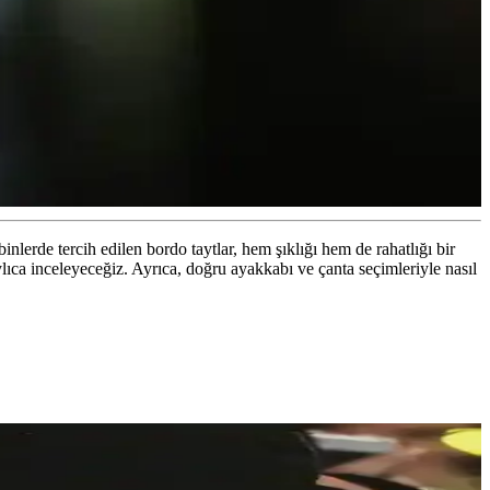
nlerde tercih edilen bordo taytlar, hem şıklığı hem de rahatlığı bir
aylıca inceleyeceğiz. Ayrıca, doğru ayakkabı ve çanta seçimleriyle nasıl