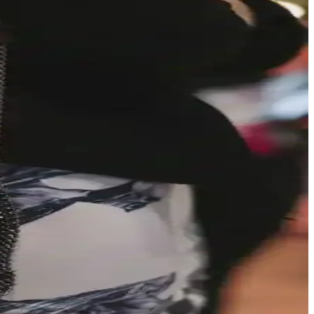
tiyaçlarına cevap verir. Markalar ve malzeme tercihleri önemlidir.
iyatlı, manevi değeri yüksek bir seçenek sunar.
a anlam kazanır.
 alanları da seçimleri etkiler.
 değeri sunuyor.
s kullanım imkanı sağlıyor ve dayanıklılığıyla öne çıkıyor.