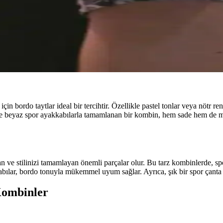
derisiyle dikkat çekiyor. Fermuarsız yapısı güvenlik endişesi yaratırke
 Ayrımları Hakkında Detaylı Bilgi
ıyla farklı kullanım ihtiyaçlarına hitap eder. Askı uzunluğu ve katlanabilir
n bordo taytlar ideal bir tercihtir. Özellikle pastel tonlar veya nötr 
ve beyaz spor ayakkabılarla tamamlanan bir kombin, hem sade hem de mode
n ve stilinizi tamamlayan önemli parçalar olur. Bu tarz kombinlerde, spo
bılar, bordo tonuyla mükemmel uyum sağlar. Ayrıca, şık bir spor çanta v
Kombinler