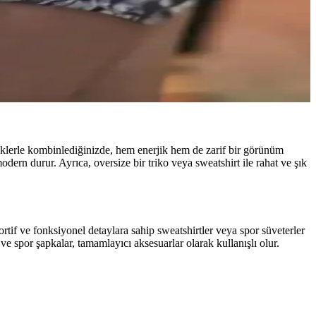
n, kullanıcılar estetik ve işlevselliği ön planda tutuyor.
lik gibi özelliklerle boyutlar ayrılır, ikinci el pazarları önemli
renklerle kombinlediğinizde, hem enerjik hem de zarif bir görünüm
rn durur. Ayrıca, oversize bir triko veya sweatshirt ile rahat ve şık
rtif ve fonksiyonel detaylara sahip sweatshirtler veya spor süveterler
e spor şapkalar, tamamlayıcı aksesuarlar olarak kullanışlı olur.