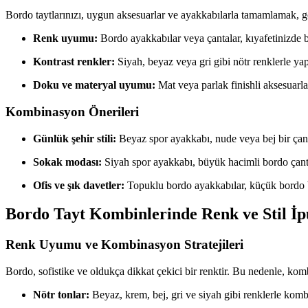
Bordo taytlarınızı, uygun aksesuarlar ve ayakkabılarla tamamlamak, gö
Renk uyumu:
Bordo ayakkabılar veya çantalar, kıyafetinizde b
Kontrast renkler:
Siyah, beyaz veya gri gibi nötr renklerle yap
Doku ve materyal uyumu:
Mat veya parlak finishli aksesuarlar
Kombinasyon Önerileri
Günlük şehir stili:
Beyaz spor ayakkabı, nude veya bej bir çanta
Sokak modası:
Siyah spor ayakkabı, büyük hacimli bordo çanta 
Ofis ve şık davetler:
Topuklu bordo ayakkabılar, küçük bordo bir 
Bordo Tayt Kombinlerinde Renk ve Stil İp
Renk Uyumu ve Kombinasyon Stratejileri
Bordo, sofistike ve oldukça dikkat çekici bir renktir. Bu nedenle, komb
Nötr tonlar:
Beyaz, krem, bej, gri ve siyah gibi renklerle komb