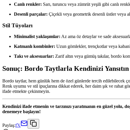
Canlı renkler:
Sarı, turuncu veya zümrüt yeşili gibi canlı renkl
Desenli parçalar:
Çiçekli veya geometrik desenli üstler veya ak
Stil Tüyoları
Minimalist yaklaşımlar:
Az ama öz detaylar ve sade aksesuarla
Katmanlı kombinler:
Uzun gömlekler, trençkotlar veya kabanlar
Takı ve aksesuarlar:
Zarif altın veya gümüş takılar, bordo kombi
Sonuç: Bordo Taytlarla Kendinizi Yansıtın
Bordo taytlar, hem günlük hem de özel günlerde tercih edilebilecek çok
Renk uyumu ve stil ipuçlarına dikkat ederek, her daim şık ve rahat görü
ifade etmekte çekinmeyin.
Kendinizi ifade etmenin ve tarzınızı yaratmanın en güzel yolu, do
denemeye başlayın!
Paylaş:
f
𝕏