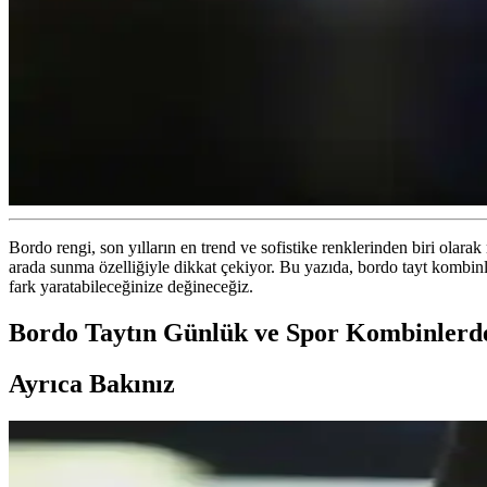
Bordo rengi, son yılların en trend ve sofistike renklerinden biri olara
arada sunma özelliğiyle dikkat çekiyor. Bu yazıda, bordo tayt kombinler
fark yaratabileceğinize değineceğiz.
Bordo Taytın Günlük ve Spor Kombinlerde
Ayrıca Bakınız
30'lu Yaşlardaki Anneler İçin Moda ve Fonksiyonelli