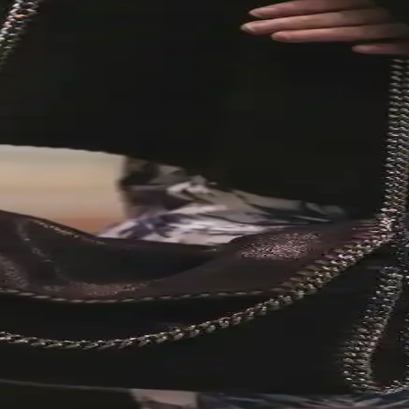
nıklılık ve fonksiyonelliği bir arada sunan modellerle günlük hayatın ih
rımı ve Piyasa Değeri Analizi
la günlük kullanım ve seyahat için ideal. İkinci el piyasasında uygun f
Sosyal ve Kültürel Boyutları
el ifade ve kültürel farklılıklarla şekillenir. Stil, özgünlük ve mutlulukl
nlamlı Detayların Önemi
rın kendilerini ifade etme biçimini yansıtır. Doğum yılı, favori renk ve ilgi
İşçiliğinin Özgün Buluşması
e yüksek işçilik kalitesiyle lüks çanta pazarında estetik ve koleksiyon
 Kalitesi ve Tasarım Özellikleri
muşak keçi iç derisiyle lüks ve konfor sunuyor. Esnek tasarımıyla unisek
ve Kullanıcı Deneyimleri Üzerine Detaylı İnceleme