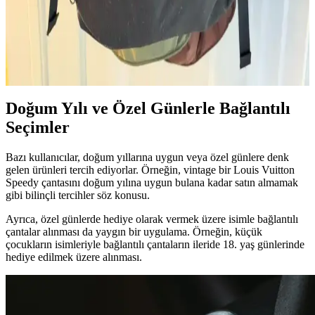
Kullanımı
Matador Globerider 35L sırt çantasına kullanıcı tarafından dikilen ek
depolama çantası, ekstra hacim ve çok yönlü taşıma seçenekleri
sunuyor. Çanta, çapraz veya bel çantası olarak da kullanılabiliyor.
Doğum Yılı ve Özel Günlerle Bağlantılı
Seçimler
Bazı kullanıcılar, doğum yıllarına uygun veya özel günlere denk
gelen ürünleri tercih ediyorlar. Örneğin, vintage bir Louis Vuitton
Speedy çantasını doğum yılına uygun bulana kadar satın almamak
gibi bilinçli tercihler söz konusu.
Ayrıca, özel günlerde hediye olarak vermek üzere isimle bağlantılı
çantalar alınması da yaygın bir uygulama. Örneğin, küçük
çocukların isimleriyle bağlantılı çantaların ileride 18. yaş günlerinde
hediye edilmek üzere alınması.