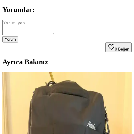
Yorumlar:
Yorum
0
Beğen
Ayrıca Bakınız
Kişisel Özelliklerle Çanta Seçimi: İsim, İnisiyal ve
Anlamlı Detayların Önemi
İsim, inisiyal ve kişisel sembollerle bağlantılı çanta seçimi,
kullanıcıların kendilerini ifade etme biçimini yansıtır. Doğum yılı,
favori renk ve ilgi alanları da seçimleri etkiler.
Evcil Hayvanların Çantalara Bıraktığı İzlerin
Anlamı ve Kişiselleştirme Süreci