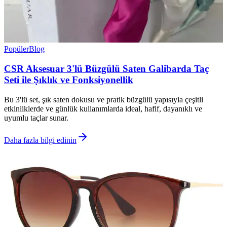
Popüler
Blog
CSR Aksesuar 3'lü Büzgülü Saten Galibarda Taç
Seti ile Şıklık ve Fonksiyonellik
Bu 3'lü set, şık saten dokusu ve pratik büzgülü yapısıyla çeşitli
etkinliklerde ve günlük kullanımlarda ideal, hafif, dayanıklı ve
uyumlu taçlar sunar.
Daha fazla bilgi edinin