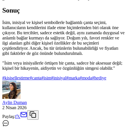
Sonuç
İsim, inisiyal ve kişisel sembollerle bağlantılı çanta seçimi,
kullanıcıların kendilerini ifade etme biçimlerinden biri olarak öne
çıkıyor. Bu tercihler, sadece estetik değil, aynı zamanda duygusal ve
anlamlı bağlar kurmayı da sağlıyor. Doğum yılı, favori renkler ve
ilgi alanları gibi diğer kişisel özellikler de bu seçimleri
çeşitlendiriyor. Ancak, bu tür ürünlerin bulunabilirliği ve fiyatları
gibi faktörler de göz önünde bulundurulmalı.
"İsim veya inisiyallerle örtüşen bir çanta, sadece bir aksesuar değil;
kişisel bir hikayenin, aidiyetin ve özgünlüğün simgesi olabilir."
#
kisisellestirme
#
canta
#
isim
#
inisiyal
#
marka
#
moda
#
hediye
Aylin Duman
2 Nisan 2026
Paylaş:
f
𝕏