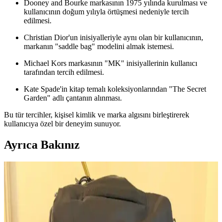
Dooney and Bourke markasının 1975 yılında kurulması ve
kullanıcının doğum yılıyla örtüşmesi nedeniyle tercih
edilmesi.
Christian Dior'un inisiyalleriyle aynı olan bir kullanıcının,
markanın "saddle bag" modelini almak istemesi.
Michael Kors markasının "MK" inisiyallerinin kullanıcı
tarafından tercih edilmesi.
Kate Spade'in kitap temalı koleksiyonlarından "The Secret
Garden" adlı çantanın alınması.
Bu tür tercihler, kişisel kimlik ve marka algısını birleştirerek
kullanıcıya özel bir deneyim sunuyor.
Ayrıca Bakınız
Kişisel Özelliklerle Çanta Seçimi: İsim, İnisiyal ve
Anlamlı Detayların Önemi
İsim, inisiyal ve kişisel sembollerle bağlantılı çanta seçimi,
kullanıcıların kendilerini ifade etme biçimini yansıtır. Doğum yılı,