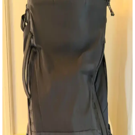
Evcil hayvanların çantalara bıraktığı izler, sadece fiziksel hasar değil,
sahipleriyle olan özel bağların ve anıların bir yansımasıdır. Bu izler,
çantaların kişiselleştirilmesini ve benzersizleşmesini sağlar.
Huckberry X Goruck Çantalarının SCARS
Tarafından Kişiselleştirilmesi ve Dayanıklılık Analizi
Huckberry X Goruck çantalarının SCARS tarafından yapılan
kişiselleştirmeleri, dayanıklılık ve fonksiyonellik açısından kullanıcı
beklentilerini karşılıyor. Ek maliyet ve işçilik tartışmaları sürüyor.
Çanta Aksesuarları: Kişiselleştirme ve Duygusal
İfade Aracı Olarak Detaylar
Çanta aksesuarları, estetik ve işlevselliği birleştirerek kişisel ifadeyi
güçlendirir. Farklı temalar ve malzemelerle çantalar özgünleşir,
kullanıcılar duygusal bağ kurar ve modaya hareket katar.
Kız Bebek Magnet Yazıları: Anlamlı ve Tatlı
Hediyeler İçin İlham Veren Fikirler
Kız bebek magnet yazıları, doğum ve kutlamalarda anlamlı sözler ve
tasarımlarla sevdiklerinize özel anlar yaratır. İlham verici örnekler ve