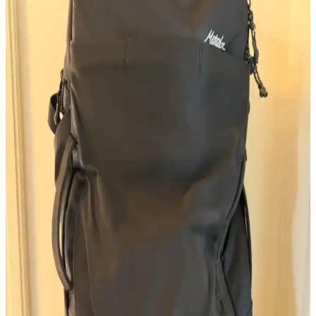
favori renk ve ilgi alanları da seçimleri etkiler.
Evcil Hayvanların Çantalara Bıraktığı İzlerin
Anlamı ve Kişiselleştirme Süreci
Evcil hayvanların çantalara bıraktığı izler, sadece fiziksel hasar değil,
sahipleriyle olan özel bağların ve anıların bir yansımasıdır. Bu izler,
çantaların kişiselleştirilmesini ve benzersizleşmesini sağlar.
Huckberry X Goruck Çantalarının SCARS
Tarafından Kişiselleştirilmesi ve Dayanıklılık Analizi
Huckberry X Goruck çantalarının SCARS tarafından yapılan
kişiselleştirmeleri, dayanıklılık ve fonksiyonellik açısından kullanıcı
beklentilerini karşılıyor. Ek maliyet ve işçilik tartışmaları sürüyor.
Çanta Aksesuarları: Kişiselleştirme ve Duygusal
İfade Aracı Olarak Detaylar
Çanta aksesuarları, estetik ve işlevselliği birleştirerek kişisel ifadeyi
güçlendirir. Farklı temalar ve malzemelerle çantalar özgünleşir,
kullanıcılar duygusal bağ kurar ve modaya hareket katar.