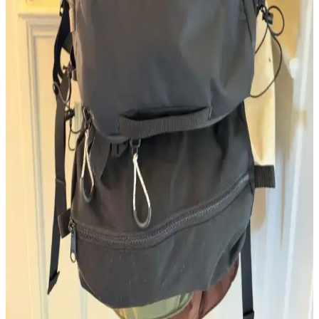
tasarım ipuçlarıyla magnetlerinizi kişiselleştirin.
Çantalarda Marka Logolarının Büyüklüğü ve
Kullanıcı Tercihleri Üzerine Analiz
Çanta üzerindeki marka logolarının büyüklüğü ve görünürlüğü,
kullanıcıların estetik algıları ve işlevsellik beklentileri doğrultusunda
farklılık göstermektedir. Manyetik velcro yamalar kişiselleştirmeye
olanak tanır.
Samurai Sling Çantalar: Tasarım, Özelleştirme ve
Kullanıcı Deneyimleri Üzerine Detaylı İnceleme
Samurai Sling çantalar, sınırlı üretim ve kişiselleştirilebilir
tasarımlarıyla dikkat çekiyor. Günlük kullanım için ideal boyutlarda
olan bu çantaların fiyatları el yapımı kalitesiyle açıklanıyor.
Matador Globerider 35L Sırt Çantası İçin Ek
Depolama Çantası Tasarımı ve Çok Yönlü
Kullanımı
Matador Globerider 35L sırt çantasına kullanıcı tarafından dikilen ek
depolama çantası, ekstra hacim ve çok yönlü taşıma seçenekleri