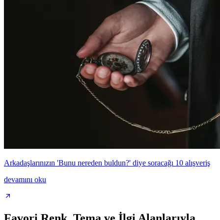
Arkadaşlarınızın 'Bunu nereden buldun?' diye soracağı 10 alışveriş
devamını oku
Favori Renk, Tema ve İlgi Alanlarıyla