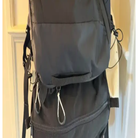
Kız Bebek Magnet Yazıları: Anlamlı ve Tatlı
Hediyeler İçin İlham Veren Fikirler
Kız bebek magnet yazıları, doğum ve kutlamalarda anlamlı sözler ve
tasarımlarla sevdiklerinize özel anlar yaratır. İlham verici örnekler ve
tasarım ipuçlarıyla magnetlerinizi kişiselleştirin.
Çantalarda Marka Logolarının Büyüklüğü ve
Kullanıcı Tercihleri Üzerine Analiz
Çanta üzerindeki marka logolarının büyüklüğü ve görünürlüğü,
kullanıcıların estetik algıları ve işlevsellik beklentileri doğrultusunda
farklılık göstermektedir. Manyetik velcro yamalar kişiselleştirmeye
olanak tanır.
Samurai Sling Çantalar: Tasarım, Özelleştirme ve
Kullanıcı Deneyimleri Üzerine Detaylı İnceleme
Samurai Sling çantalar, sınırlı üretim ve kişiselleştirilebilir
tasarımlarıyla dikkat çekiyor. Günlük kullanım için ideal boyutlarda
olan bu çantaların fiyatları el yapımı kalitesiyle açıklanıyor.
Matador Globerider 35L Sırt Çantası İçin Ek
Depolama Çantası Tasarımı ve Çok Yönlü