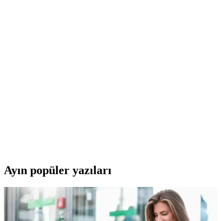
aksesuar. Türkiye garantili, orijinal ürün seçeneğiyle sunulmaktadır.
Royal Club De Polo Barcelona Erkek Siyah UV400
Korlumalı Güneş Gözlüğü Şık ve Koruyucu
Tasarım
Royal Club De Polo Barcelona erkek güneş gözlüğü, UV400
koruma ve şık tasarımıyla güneşli havalarda göz sağlığınızı korur ve
tarzınızı tamamlar.
Prada Linea Rossa Erkek Güneş Gözlüğü Modern
Tasarım ve Yüksek Kalite ile Öne Çıkıyor
Prada Linea Rossa erkek güneş gözlüğü, modern tasarımı, hafifliği
ve UV korumasıyla günlük ve özel kullanım için ideal bir aksesuar.
Ayın popüler yazıları