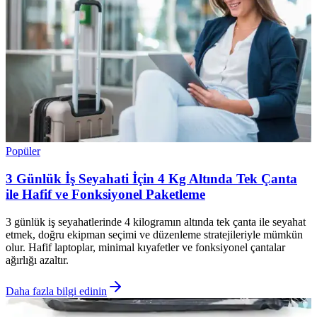
Popüler
3 Günlük İş Seyahati İçin 4 Kg Altında Tek Çanta
ile Hafif ve Fonksiyonel Paketleme
3 günlük iş seyahatlerinde 4 kilogramın altında tek çanta ile seyahat
etmek, doğru ekipman seçimi ve düzenleme stratejileriyle mümkün
olur. Hafif laptoplar, minimal kıyafetler ve fonksiyonel çantalar
ağırlığı azaltır.
Daha fazla bilgi edinin