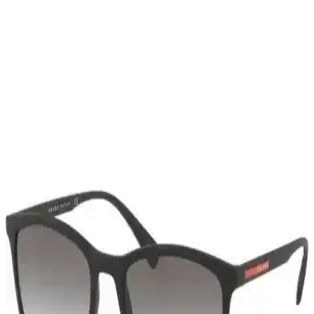
Hiphop Erkek Takke Şapka: Modern Tasarım ve
Çok Yönlü Kullanım Özellikleri
%100 pamuk ve polyester karışımıyla üretilen bu unisex hiphop
şapka, ayarlanabilir tasarımı ve şık bordo rengiyle her mevsim
kullanıma uygun, rahat ve şık bir aksesuar sunar.
Adidas Vl Court 3.0 Erkek Beyaz Spor Ayakkabı:
Şıklık ve Konforun Modern Buluşması
Adidas Vl Court 3.0 erkek beyaz sneaker, minimalist tasarımı ve
dayanıklı suni deri malzemesiyle günlük şıklık ve konfor sunar, spor
ve casual kombinlere uyum sağlar.
Pierre Cardin 800011F104 Erkek Kol Saati: Şık ve
Fonksiyonel Tasarım Özellikleri
Pierre Cardin 800011F104 erkek kol saati, şık tasarımı, dayanıklı
yapısı ve günlük kullanıma uygun özellikleriyle öne çıkıyor. Hafif
ve su geçirmez özellikleriyle fark yaratır.
Aqua Di Polo 1987 Erkek Siyah UV 400 Korumalı