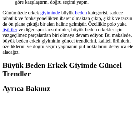
göre karşılaştırın, doğru seçimi yapın.
Günümüzde erkek
giyiminde
büyük
beden
kategorisi, sadece
rahatlık ve fonksiyonellikten ibaret olmaktan çıkıp, şıklık ve tarzın
da ön plana çıktığı bir alan haline gelmiştir. Özellikle polo yaka
tişörtler
ve diğer spor tarzı ürünler, büyük beden erkekler için
vazgeçilmez parçalardan biri olmaya devam ediyor. Bu makalede,
büyük beden erkek giyiminin güncel trendlerini, kaliteli ürünlerin
özelliklerini ve doğru seçim yapmanın püf noktalarını detaylıca ele
alacağız.
Büyük Beden Erkek Giyimde Güncel
Trendler
Ayrıca Bakınız
Ray-Ban RB3025/001/51 Erkek Güneş Gözlüğü
Şıklık ve Koruma Sunan Modern Tasarım
Ray-Ban RB3025/001/51 erkek güneş gözlüğü, şık tasarımı ve UV
koruma özelliğiyle güneşin zararlı ışınlarına karşı koruma sağlar.
Hafif ve dayanıklı yapısıyla günlük kullanım için mükemmeldir.