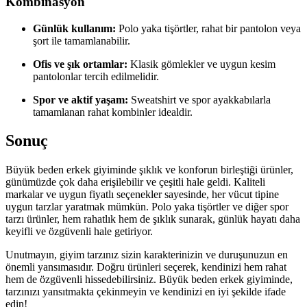
Kombinasyon
Günlük kullanım:
Polo yaka tişörtler, rahat bir pantolon veya
şort ile tamamlanabilir.
Ofis ve şık ortamlar:
Klasik gömlekler ve uygun kesim
pantolonlar tercih edilmelidir.
Spor ve aktif yaşam:
Sweatshirt ve spor ayakkabılarla
tamamlanan rahat kombinler idealdir.
Sonuç
Büyük beden erkek giyiminde şıklık ve konforun birleştiği ürünler,
günümüzde çok daha erişilebilir ve çeşitli hale geldi. Kaliteli
markalar ve uygun fiyatlı seçenekler sayesinde, her vücut tipine
uygun tarzlar yaratmak mümkün. Polo yaka tişörtler ve diğer spor
tarzı ürünler, hem rahatlık hem de şıklık sunarak, günlük hayatı daha
keyifli ve özgüvenli hale getiriyor.
Unutmayın, giyim tarzınız sizin karakterinizin ve duruşunuzun en
önemli yansımasıdır. Doğru ürünleri seçerek, kendinizi hem rahat
hem de özgüvenli hissedebilirsiniz. Büyük beden erkek giyiminde,
tarzınızı yansıtmakta çekinmeyin ve kendinizi en iyi şekilde ifade
edin!