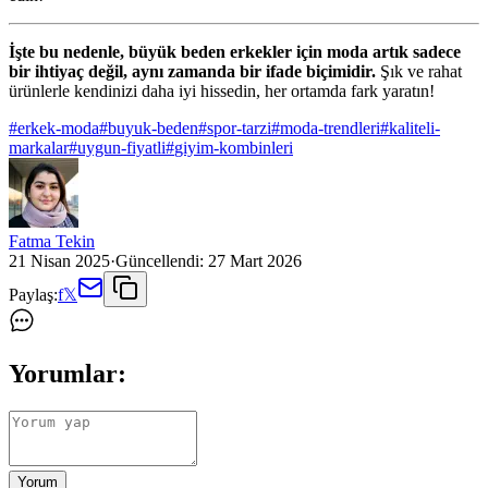
İşte bu nedenle, büyük beden erkekler için moda artık sadece
bir ihtiyaç değil, aynı zamanda bir ifade biçimidir.
Şık ve rahat
ürünlerle kendinizi daha iyi hissedin, her ortamda fark yaratın!
#
erkek-moda
#
buyuk-beden
#
spor-tarzi
#
moda-trendleri
#
kaliteli-
markalar
#
uygun-fiyatli
#
giyim-kombinleri
Fatma Tekin
21 Nisan 2025
·
Güncellendi:
27 Mart 2026
Paylaş:
f
𝕏
Yorumlar:
Yorum