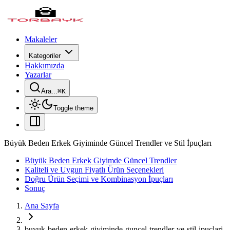
Makaleler
Kategoriler
Hakkımızda
Yazarlar
Ara...
⌘
K
Toggle theme
Büyük Beden Erkek Giyiminde Güncel Trendler ve Stil İpuçları
Büyük Beden Erkek Giyimde Güncel Trendler
Kaliteli ve Uygun Fiyatlı Ürün Seçenekleri
Doğru Ürün Seçimi ve Kombinasyon İpuçları
Sonuç
Ana Sayfa
buyuk-beden-erkek-giyiminde-guncel-trendler-ve-stil-ipuclari