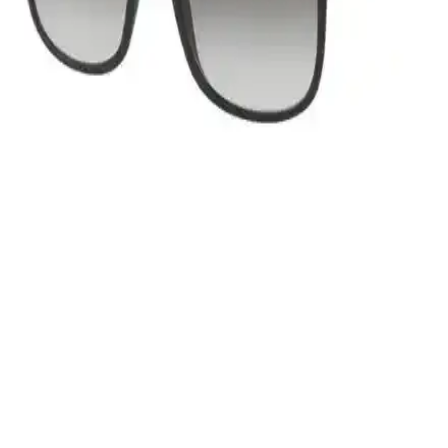
Güneş Gözlüğü: Şıklık ve Koruma Bir Arada
Modern erkekler için tasarlanan Aqua Di Polo 1987 Siyah UV 400
korumalı güneş gözlüğü, şıklık ve fonksiyonelliği bir arada sunar,
güneş ışınlarından maksimum koruma sağlar.
Ray-Ban Rb4179-601S9A/62 Erkek Güneş Gözlüğü
Şıklık ve Koruma Sunan Modern Tasarım
Ray-Ban Rb4179-601S9A/62 erkek güneş gözlüğü, UV koruma ve
şık tasarımıyla günlük kullanıma uygun, dayanıklı ve güvenilir bir
aksesuar. Türkiye garantili, orijinal ürün seçeneğiyle sunulmaktadır.
Royal Club De Polo Barcelona Erkek Siyah UV400
Korlumalı Güneş Gözlüğü Şık ve Koruyucu
Tasarım
Royal Club De Polo Barcelona erkek güneş gözlüğü, UV400
koruma ve şık tasarımıyla güneşli havalarda göz sağlığınızı korur ve
tarzınızı tamamlar.
Prada Linea Rossa Erkek Güneş Gözlüğü Modern
Tasarım ve Yüksek Kalite ile Öne Çıkıyor