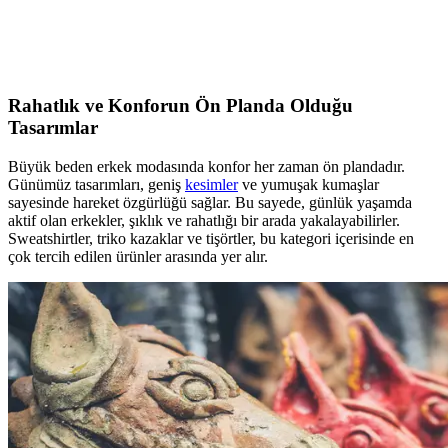
Prada Linea Rossa erkek güneş gözlüğü, modern tasarımı, hafifliği
ve UV korumasıyla günlük ve özel kullanım için ideal bir aksesuar.
Rahatlık ve Konforun Ön Planda Olduğu
Tasarımlar
Büyük beden erkek modasında konfor her zaman ön plandadır.
Günümüz tasarımları, geniş
kesimler
ve yumuşak kumaşlar
sayesinde hareket özgürlüğü sağlar. Bu sayede, günlük yaşamda
aktif olan erkekler, şıklık ve rahatlığı bir arada yakalayabilirler.
Sweatshirtler, triko kazaklar ve tişörtler, bu kategori içerisinde en
çok tercih edilen ürünler arasında yer alır.