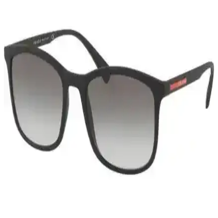
Adidas Vl Court 3.0 erkek beyaz sneaker, minimalist tasarımı ve
dayanıklı suni deri malzemesiyle günlük şıklık ve konfor sunar, spor
ve casual kombinlere uyum sağlar.
Pierre Cardin 800011F104 Erkek Kol Saati: Şık ve
Fonksiyonel Tasarım Özellikleri
Pierre Cardin 800011F104 erkek kol saati, şık tasarımı, dayanıklı
yapısı ve günlük kullanıma uygun özellikleriyle öne çıkıyor. Hafif
ve su geçirmez özellikleriyle fark yaratır.
Aqua Di Polo 1987 Erkek Siyah UV 400 Korumalı
Güneş Gözlüğü: Şıklık ve Koruma Bir Arada
Modern erkekler için tasarlanan Aqua Di Polo 1987 Siyah UV 400
korumalı güneş gözlüğü, şıklık ve fonksiyonelliği bir arada sunar,
güneş ışınlarından maksimum koruma sağlar.
Ray-Ban Rb4179-601S9A/62 Erkek Güneş Gözlüğü
Şıklık ve Koruma Sunan Modern Tasarım
Ray-Ban Rb4179-601S9A/62 erkek güneş gözlüğü, UV koruma ve
şık tasarımıyla günlük kullanıma uygun, dayanıklı ve güvenilir bir