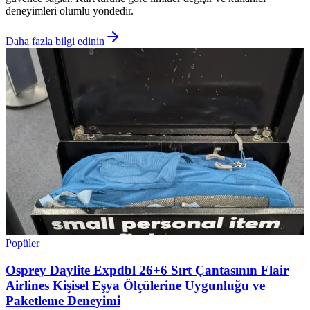
deneyimleri olumlu yöndedir.
Daha fazla bilgi edinin
Popüler
Osprey Daylite Expdbl 26+6 Sırt Çantasının Flair
Airlines Kişisel Eşya Ölçülerine Uygunluğu ve
Paketleme Deneyimi