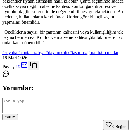
beklentiler fiyatın artmasını haklı kılabilir. Çanta seçiminde sadece
özellik sayısı değil, malzeme kalitesi, konfor, garanti süresi ve
uyumluluk gibi kriterlerin de değerlendirilmesi gerekmektedir. Bu
nedenle, kullanıcıların kendi önceliklerine göre bilinçli seçim
yapmaları önemlidir.
"Özelliklerin sayısı, bir çantanın kalitesini veya kullanışlılığını tek
başına belirlemez. Konfor ve malzeme kalitesi gibi faktörler en az
onlar kadar önemlidir."
#
seyahat
#
cantalar
#
fiyat
#
dayaniklilik
#
tasarim
#
garanti
#
markalar
18 Mart 2026
Paylaş:
f
𝕏
Yorumlar:
Yorum
0
Beğen