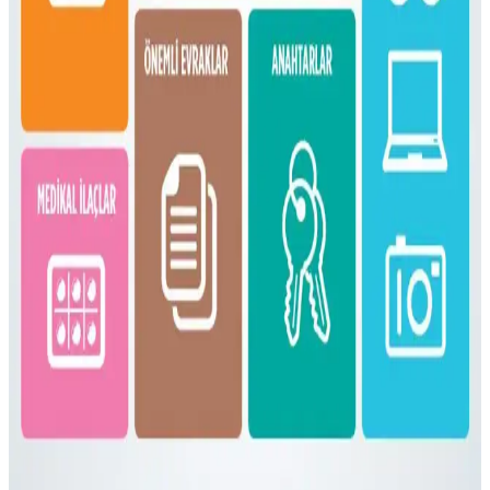
paketlenmesi anlatılıyor. Beden ve ihtiyaçlara göre esneklik
vurgulanıyor.
Fjällräven Kånken 16L ile 15 Günlük Yaz
Seyahatinde Hafif ve Verimli Paketleme
Fjällräven Kånken 16L sırt çantasıyla 15 günlük yaz seyahati için
hafif ve düzenli paketleme yöntemleri, ergonomik özellikler ve
seyahat deneyimleri detaylandırılıyor.
Gossamer Gear Vagabond Jet: Hafif ve Fonksiyonel
OneBag Seyahat Çantası İncelemesi
Gossamer Gear Vagabond Jet, hafifliği ve koruyucu laptop
bölmesiyle 3-7 günlük seyahatler için ideal. Şehir içi ve doğa
yürüyüşlerinde pratik kullanım sunar, ancak yağmurda ek önlem
gerekebilir.
Bolivya Seyahati İçin Çok İklim Koşullarına Uygun
Hafif Sırt Çantası ve Kıyafet Seçimi
Bolivya seyahati için 17 günlük çok iklim koşullarına uygun
katmanlı kıyafet ve hafif sırt çantası hazırlığı detayları. Nem çekici