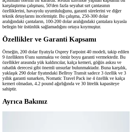
açısından önemli bir karardır. Reddit üzerinde yapılan kapsamlı bir
karşılaştırma çalışması, 50'den fazla seyahat sırt çantasının
özelliklerini, havayolu uyumluluğunu, garanti sürelerini ve diğer
teknik detaylarını incelemiştir. Bu çalışma, 250-300 dolar
aralığındaki çantaların, 100-200 dolar aralığındaki çantalara kıyasla
belirgin bir üstünlük sağlamadığını ortaya koymuştur.
Özellikler ve Garanti Kapsamı
Örneğin, 200 dolar fiyatıyla Osprey Farpoint 40 modeli, takip edilen
9 özellikten 6'sını sunmakta ve ömür boyu garanti vermektedir. Bu
özellikler arasında yük kaldırıcılar, kalça kemeri, göğüs askısı ve
rahatlık derecesi gibi önemli unsurlar bulunmaktadır. Buna karşılık,
yaklaşık 290 dolar fiyatındaki Bellroy Transit sadece 3 özellik ve 3
yıllık garanti sunarken, Nomatic Travel Pack ise 4 özellik ve kalça
kemeri olmadan, 4.2 pound ağırlığında ve 30 litrelik kapasiteye
sahiptir.
Ayrıca Bakınız
Fyro Levo 30L Sırt Çantası ile İş Seyahatlerinde Tek
Çanta Kullanımı ve Paketleme Stratejileri