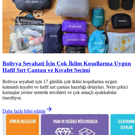
Bolivya Seyahati İçin Çok İklim Koşullarına Uygun
Hafif Sırt Çantası ve Kıyafet Seçimi
Bolivya seyahati için 17 günlük çok iklim koşullarına uygun
katmanlı kıyafet ve hafif sırt çantası hazırlığı detayları. Nem çekici
kumaşlar yerine sentetik tercihleri ve çok amaçlı ayakkabılar
öneriliyor.
Daha fazla bilgi edinin