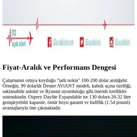
kumaşlar yerine sentetik tercihleri ve çok amaçlı ayakkabılar
öneriliyor.
22.5L ve Kişisel Eşya ile Seyahat veya Tek 30L Sırt
Çantası Tercihi: Hava Yolu Kısıtlamaları ve Konfor
Seyahatlerde 22.5L sırt çantası ve kişisel eşya kombinasyonu ile tek
28-30L sırt çantası arasındaki avantajlar, hava yolu kısıtlamaları ve
taşıma konforu açısından karşılaştırılıyor.
Fiyat-Aralık ve Performans Dengesi
Çalışmanın ortaya koyduğu "tatlı nokta" 100-200 dolar aralığıdır.
Örneğin, 99 dolarlık Deuter AViANT modeli, kabuk açma özelliği,
saklanabilir askılar ve Ryanair uyumluluğu gibi önemli özellikler
sunmaktadır. Osprey Daylite Expandable ise 130 dolara 26-32 litre
genişleyebilir kapasite, ömür boyu garanti ve hafiflik (1.54 pound)
avantajlarıyla öne çıkmaktadır.