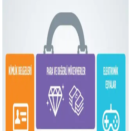
Fyro Levo 30L sırt çantası, iş seyahatlerinde tek çanta konseptiyle
pratik paketleme ve taşınabilirlik sunar. Elektronik cihazlar,
kıyafetler ve kişisel eşyalar düzenli şekilde taşınabilir.
Dooney & Bourke Janine Çantası: Dayanıklı Deri
Tasarımı ve Piyasa Değeri Analizi
Dooney & Bourke Janine çantası, dayanıklı deri yapısı ve şık
tasarımıyla günlük kullanım ve seyahat için ideal. İkinci el
piyasasında uygun fiyatlı, manevi değeri yüksek bir seçenek sunar.
Çoklu Sırt Çantası Koleksiyonu ve Onebag Seyahat
Konseptinde Kullanım İncelemesi
Çeşitli sırt çantalarının kullanım alanları, özellikleri ve onebag
seyahat konseptindeki rolleri incelenerek, ideal çanta seçimi ve
fonksiyonellik dengesi üzerine kapsamlı bilgiler sunulmaktadır.
16 Litrelik Kanken Sırt Çantasıyla 4 Gün 4 Gece
Minimalist Seyahat Planlama
16 litrelik Kanken sırt çantasıyla 4 gün 4 gece minimalist seyahat
için teknoloji, kişisel bakım ve giysi eşyalarının düzenli ve hafif