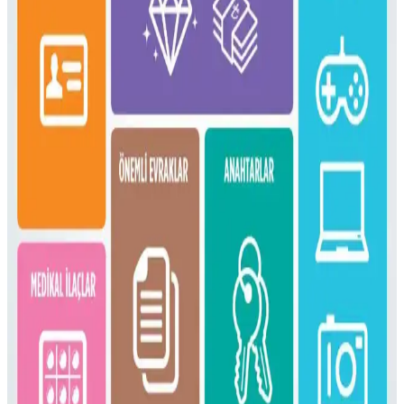
fonksiyonellik dengesi üzerine kapsamlı bilgiler sunulmaktadır.
16 Litrelik Kanken Sırt Çantasıyla 4 Gün 4 Gece
Minimalist Seyahat Planlama
16 litrelik Kanken sırt çantasıyla 4 gün 4 gece minimalist seyahat
için teknoloji, kişisel bakım ve giysi eşyalarının düzenli ve hafif
paketlenmesi anlatılıyor. Beden ve ihtiyaçlara göre esneklik
vurgulanıyor.
Fjällräven Kånken 16L ile 15 Günlük Yaz
Seyahatinde Hafif ve Verimli Paketleme
Fjällräven Kånken 16L sırt çantasıyla 15 günlük yaz seyahati için
hafif ve düzenli paketleme yöntemleri, ergonomik özellikler ve
seyahat deneyimleri detaylandırılıyor.
Gossamer Gear Vagabond Jet: Hafif ve Fonksiyonel
OneBag Seyahat Çantası İncelemesi
Gossamer Gear Vagabond Jet, hafifliği ve koruyucu laptop
bölmesiyle 3-7 günlük seyahatler için ideal. Şehir içi ve doğa
yürüyüşlerinde pratik kullanım sunar, ancak yağmurda ek önlem