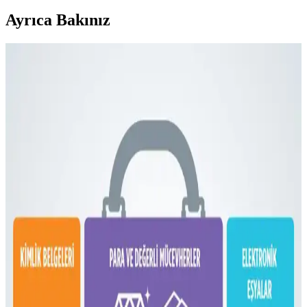
Ayrıca Bakınız
Fyro Levo 30L Sırt Çantası ile İş Seyahatlerinde Tek
Çanta Kullanımı ve Paketleme Stratejileri
Fyro Levo 30L sırt çantası, iş seyahatlerinde tek çanta konseptiyle
pratik paketleme ve taşınabilirlik sunar. Elektronik cihazlar,
kıyafetler ve kişisel eşyalar düzenli şekilde taşınabilir.
Dooney & Bourke Janine Çantası: Dayanıklı Deri
Tasarımı ve Piyasa Değeri Analizi
Dooney & Bourke Janine çantası, dayanıklı deri yapısı ve şık
tasarımıyla günlük kullanım ve seyahat için ideal. İkinci el
piyasasında uygun fiyatlı, manevi değeri yüksek bir seçenek sunar.
Çoklu Sırt Çantası Koleksiyonu ve Onebag Seyahat
Konseptinde Kullanım İncelemesi
Çeşitli sırt çantalarının kullanım alanları, özellikleri ve onebag
seyahat konseptindeki rolleri incelenerek, ideal çanta seçimi ve