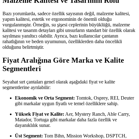
Malzeme Kalitesi ve Tasarımın Rolü
Bazı yorumlarda, sadece özellik sayısının değil, malzeme kalitesi,
yapım kalitesi, estetik ve ergonominin de önemli olduğu
vurgulanmıştır. Örneğin, su şişesi ceplerinin büyüklüğü, malzeme
kalitesi ve tasarım detayları gibi unsurların standart bir özellik olarak
sayılması yanıltıcı olabilir. Ayrıca, bazı kullanıcılar çantanın
rahatlığının ve beden uyumunun, özelliklerden daha öncelikli
olduğunu belirtmiştir.
Fiyat Aralığına Göre Marka ve Kalite
Segmentleri
Seyahat sırt çantaları genel olarak aşağıdaki fiyat ve kalite
segmentlerine ayrılabilir:
Ekonomik ve Orta Segment:
Tomtok, Osprey, REI, Deuter
gibi markalar uygun fiyatlı ve temel özelliklere sahip.
Yüksek Fiyat ve Kalite:
Aer, Mystery Ranch, Able Carry,
Matador, Tortuga gibi markalar daha fazla özellik ve
dayanıklılık sunar.
Üst Segment:
Tom Bihn, Mission Workshop, DSPTCH,