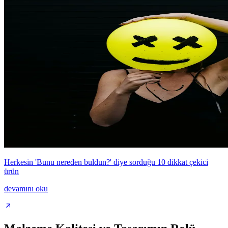
Herkesin 'Bunu nereden buldun?' diye sorduğu 10 dikkat çekici
ürün
devamını oku