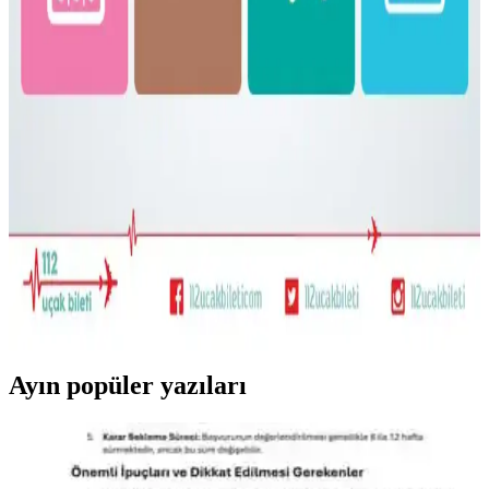
gerekebilir.
Bolivya Seyahati İçin Çok İklim Koşullarına Uygun
Hafif Sırt Çantası ve Kıyafet Seçimi
Bolivya seyahati için 17 günlük çok iklim koşullarına uygun
katmanlı kıyafet ve hafif sırt çantası hazırlığı detayları. Nem çekici
kumaşlar yerine sentetik tercihleri ve çok amaçlı ayakkabılar
öneriliyor.
22.5L ve Kişisel Eşya ile Seyahat veya Tek 30L Sırt
Çantası Tercihi: Hava Yolu Kısıtlamaları ve Konfor
Seyahatlerde 22.5L sırt çantası ve kişisel eşya kombinasyonu ile tek
28-30L sırt çantası arasındaki avantajlar, hava yolu kısıtlamaları ve
taşıma konforu açısından karşılaştırılıyor.
Ayın popüler yazıları