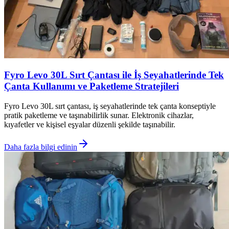
Fyro Levo 30L Sırt Çantası ile İş Seyahatlerinde Tek
Çanta Kullanımı ve Paketleme Stratejileri
Fyro Levo 30L sırt çantası, iş seyahatlerinde tek çanta konseptiyle
pratik paketleme ve taşınabilirlik sunar. Elektronik cihazlar,
kıyafetler ve kişisel eşyalar düzenli şekilde taşınabilir.
Daha fazla bilgi edinin