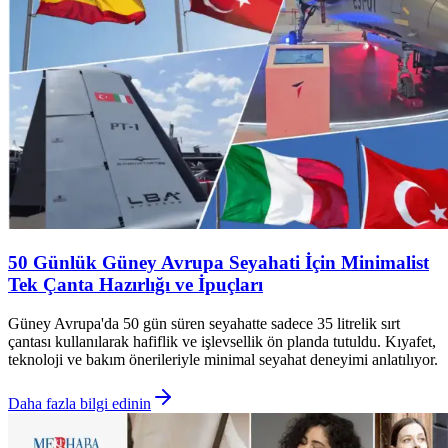
50 Günlük Güney Avrupa Seyahati İçin Minimalist
Tek Çanta Hazırlığı ve İpuçları
Güney Avrupa'da 50 gün süren seyahatte sadece 35 litrelik sırt
çantası kullanılarak hafiflik ve işlevsellik ön planda tutuldu. Kıyafet,
teknoloji ve bakım önerileriyle minimal seyahat deneyimi anlatılıyor.
Daha fazla bilgi edinin