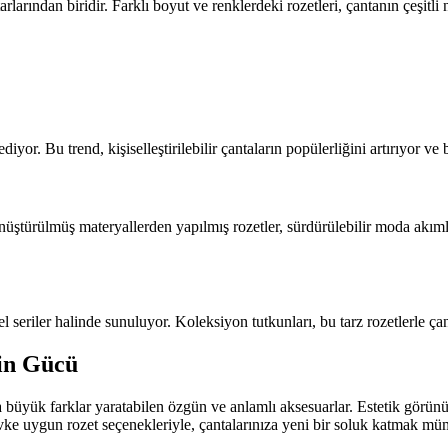
larından biridir. Farklı boyut ve renklerdeki rozetleri, çantanın çeşitli
diyor. Bu trend, kişiselleştirilebilir çantaların popülerliğini artırıyor ve
ştürülmüş materyallerden yapılmış rozetler, sürdürülebilir moda akımları
l seriler halinde sunuluyor. Koleksiyon tutkunları, bu tarz rozetlerle çan
rin Gücü
a büyük farklar yaratabilen özgün ve anlamlı aksesuarlar. Estetik görü
evke uygun rozet seçenekleriyle, çantalarınıza yeni bir soluk katmak mü