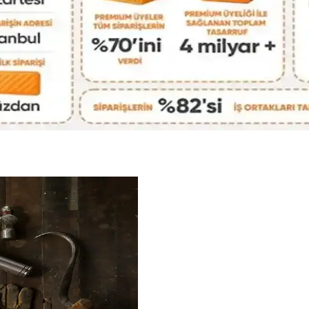
teknoloji, kişisel bakım ve giysi eşyalarının düzenli ve hafif paketlenme
nlamlı Detayların Önemi
rın kendilerini ifade etme biçimini yansıtır. Doğum yılı, favori renk ve ilgi
 İncelemesi ve Güvenlik Önlemleri
r ürün durumu, fiyatlandırma ve güvenli ödeme yöntemlerine dikkat ediyor