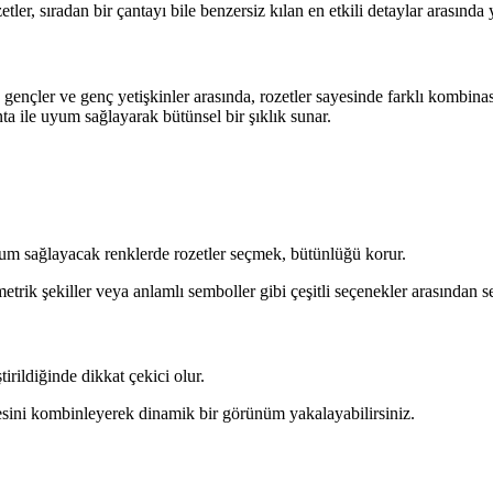
tler, sıradan bir çantayı bile benzersiz kılan en etkili detaylar arasında y
e gençler ve genç yetişkinler arasında, rozetler sayesinde farklı kombin
ta ile uyum sağlayarak bütünsel bir şıklık sunar.
yum sağlayacak renklerde rozetler seçmek, bütünlüğü korur.
ik şekiller veya anlamlı semboller gibi çeşitli seçenekler arasından seç
rildiğinde dikkat çekici olur.
esini kombinleyerek dinamik bir görünüm yakalayabilirsiniz.