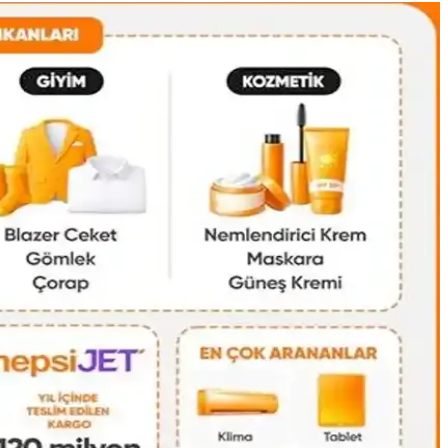
alışverişte orijinallik kontrolü önem taşır.
isel eşyalar düzenli şekilde taşınabilir.
tiyaçlarına cevap verir. Markalar ve malzeme tercihleri önemlidir.
iyatlı, manevi değeri yüksek bir seçenek sunar.
a anlam kazanır.