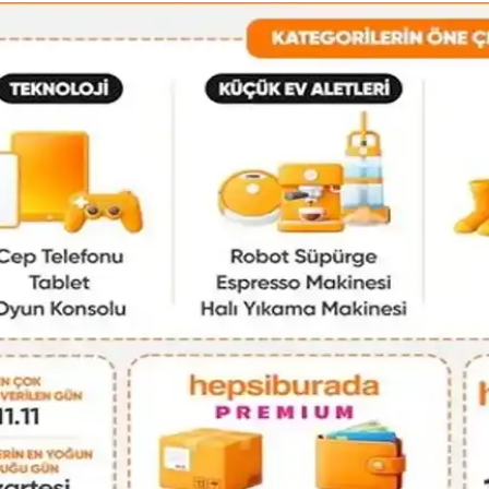
 İkinci El Alışverişte Orijinallik
ım sıklığına göre tercih edilen çantalar, koleksiyon yönetimi ve ikinci el 
Çanta Kullanımı ve Paketleme Stratejileri
k paketleme ve taşınabilirlik sunar. Elektronik cihazlar, kıyafetler ve kiş
k Dengesinde El Çantası Seçimi
nıklılık ve fonksiyonelliği bir arada sunan modellerle günlük hayatın ih
rımı ve Piyasa Değeri Analizi
la günlük kullanım ve seyahat için ideal. İkinci el piyasasında uygun f
Sosyal ve Kültürel Boyutları
el ifade ve kültürel farklılıklarla şekillenir. Stil, özgünlük ve mutlulukl
nimalist Seyahat Planlama