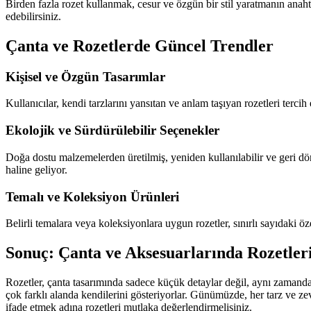
Birden fazla rozet kullanmak, cesur ve özgün bir stil yaratmanın anahtar
edebilirsiniz.
Çanta ve Rozetlerde Güncel Trendler
Kişisel ve Özgün Tasarımlar
Kullanıcılar, kendi tarzlarını yansıtan ve anlam taşıyan rozetleri tercih e
Ekolojik ve Sürdürülebilir Seçenekler
Doğa dostu malzemelerden üretilmiş, yeniden kullanılabilir ve geri dönü
haline geliyor.
Temalı ve Koleksiyon Ürünleri
Belirli temalara veya koleksiyonlara uygun rozetler, sınırlı sayıdaki öze
Sonuç: Çanta ve Aksesuarlarında Rozetle
Rozetler, çanta tasarımında sadece küçük detaylar değil, aynı zamand
çok farklı alanda kendilerini gösteriyorlar. Günümüzde, her tarz ve z
ifade etmek adına rozetleri mutlaka değerlendirmelisiniz.