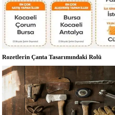
16 litrelik Kanken sırt çantasıyla 4 gün 4 gece minimalist seyahat için 
Kişisel Özelliklerle Çanta Seçimi: İsim, İnisiyal ve A
İsim, inisiyal ve kişisel sembollerle bağlantılı çanta seçimi, kullanıcıla
2026 İlk Çeyrek Reddit Çanta Satış ve Takas Piyasası
2026'nın ilk çeyreğinde Reddit'te çanta satış ve takasında kullanıcıla
Rozetlerin Çanta Tasarımındaki Rolü