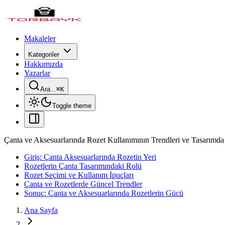
Makaleler
Kategoriler
Hakkımızda
Yazarlar
Ara...
⌘
K
Toggle theme
Çanta ve Aksesuarlarında Rozet Kullanımının Trendleri ve Tasarımd
Giriş: Çanta Aksesuarlarında Rozetin Yeri
Rozetlerin Çanta Tasarımındaki Rolü
Rozet Seçimi ve Kullanım İpuçları
Çanta ve Rozetlerde Güncel Trendler
Sonuç: Çanta ve Aksesuarlarında Rozetlerin Gücü
Ana Sayfa