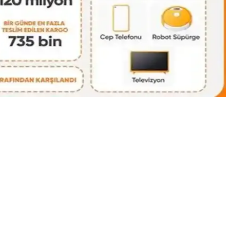
si anlatılıyor. Beden ve ihtiyaçlara göre esneklik vurgulanıyor.
 alanları da seçimleri etkiler.
. Popüler markalar ve dolandırıcılık uyarıları öne çıkıyor.