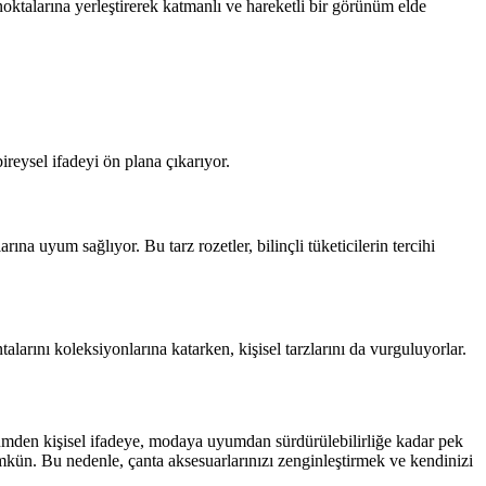
 noktalarına yerleştirerek katmanlı ve hareketli bir görünüm elde
 bireysel ifadeyi ön plana çıkarıyor.
na uyum sağlıyor. Bu tarz rozetler, bilinçli tüketicilerin tercihi
talarını koleksiyonlarına katarken, kişisel tarzlarını da vurguluyorlar.
nümden kişisel ifadeye, modaya uyumdan sürdürülebilirliğe kadar pek
mkün. Bu nedenle, çanta aksesuarlarınızı zenginleştirmek ve kendinizi