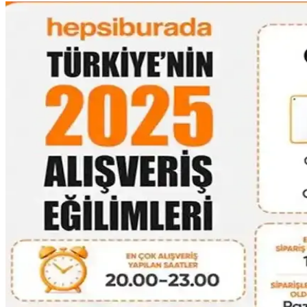
Çanta Koleksiyonları: Çeşitlilik, Kullanım Tercihleri ve
Çanta koleksiyonları farklı boyut, doku ve renklerle zenginleşir. Kullan
Fyro Levo 30L Sırt Çantası ile İş Seyahatlerinde Tek 
Fyro Levo 30L sırt çantası, iş seyahatlerinde tek çanta konseptiyle prati
30'lu Yaşlardaki Anneler İçin Moda ve Fonksiyonelli
30'lu yaşlardaki anneler için el çantası seçimi, modaya uygunluk, daya
Dooney & Bourke Janine Çantası: Dayanıklı Deri Tasa
Dooney & Bourke Janine çantası, dayanıklı deri yapısı ve şık tasarımıy
Çocukça Bulunan Çanta Tasarımları ve Stil Algısının 
Çanta tasarımlarında renkli ve neşeli modellerin 'çocukça' algısı, bireys
16 Litrelik Kanken Sırt Çantasıyla 4 Gün 4 Gece Mi