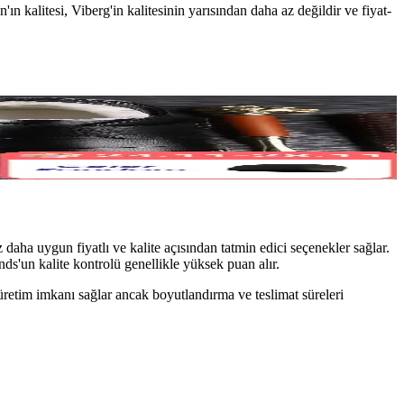
ın kalitesi, Viberg'in kalitesinin yarısından daha az değildir ve fiyat-
esi ve MTO seçenekleri değerlendirilerek seçim kriterleri sunuluyor.
aha uygun fiyatlı ve kalite açısından tatmin edici seçenekler sağlar.
ds'un kalite kontrolü genellikle yüksek puan alır.
retim imkanı sağlar ancak boyutlandırma ve teslimat süreleri