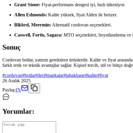
Grant Stone:
Fiyat-performans dengesi iyi, hızlı tükeniyor.
Allen Edmonds:
Kalite yüksek, fiyat Alden ile benzer.
Blkbrd, Meermin:
Alternatif cordovan seçenekleri.
Caswell, Fortis, Sagara:
MTO seçenekleri, boyutlandırma ve b
Sonuç
Cordovan botlar, yatırım gerektiren ürünlerdir. Kalite ve fiyat arası
farklı renk ve teknik avantajlar sağlar. Kişisel tercih, stil ve bütçe do
#
cordovan
#
botlar
#
deri
#
markalar
#
tabakhane
#
kalite
#
fiyat
26 Aralık 2025
Paylaş:
f
𝕏
Yorumlar: