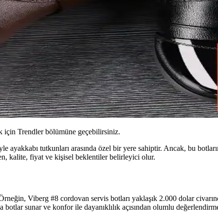
için Trendler bölümüne geçebilirsiniz.
e ayakkabı tutkunları arasında özel bir yere sahiptir. Ancak, bu botların
kalite, fiyat ve kişisel beklentiler belirleyici olur.
. Örneğin, Viberg #8 cordovan servis botları yaklaşık 2.000 dolar civarınd
na botlar sunar ve konfor ile dayanıklılık açısından olumlu değerlendirmel