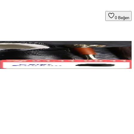
0
Beğen
esi ve MTO seçenekleri değerlendirilerek seçim kriterleri sunuluyor.