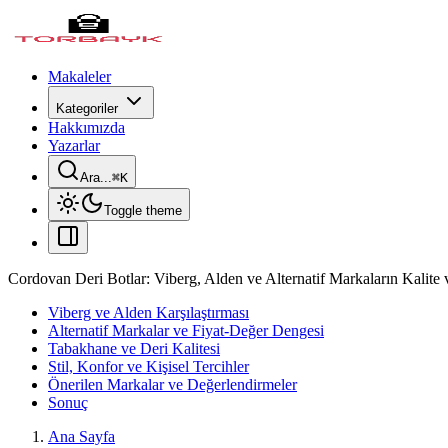
Makaleler
Kategoriler
Hakkımızda
Yazarlar
Ara...
⌘
K
Toggle theme
Cordovan Deri Botlar: Viberg, Alden ve Alternatif Markaların Kalite 
Viberg ve Alden Karşılaştırması
Alternatif Markalar ve Fiyat-Değer Dengesi
Tabakhane ve Deri Kalitesi
Stil, Konfor ve Kişisel Tercihler
Önerilen Markalar ve Değerlendirmeler
Sonuç
Ana Sayfa