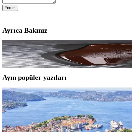
Yorum
Ayrıca Bakınız
Cordovan Deri Botlar: Viberg, Alden ve Alternatif Ma
Cordovan deri botlarda Viberg, Alden ve diğer alternatif markalar kali
Ayın popüler yazıları