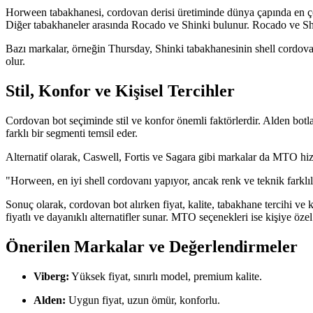
Horween tabakhanesi, cordovan derisi üretiminde dünya çapında en çok
Diğer tabakhaneler arasında Rocado ve Shinki bulunur. Rocado ve Shi
Bazı markalar, örneğin Thursday, Shinki tabakhanesinin shell cordovan
olur.
Stil, Konfor ve Kişisel Tercihler
Cordovan bot seçiminde stil ve konfor önemli faktörlerdir. Alden botlar
farklı bir segmenti temsil eder.
Alternatif olarak, Caswell, Fortis ve Sagara gibi markalar da MTO hi
"Horween, en iyi shell cordovanı yapıyor, ancak renk ve teknik farklıl
Sonuç olarak, cordovan bot alırken fiyat, kalite, tabakhane tercihi ve
fiyatlı ve dayanıklı alternatifler sunar. MTO seçenekleri ise kişiye öz
Önerilen Markalar ve Değerlendirmeler
Viberg:
Yüksek fiyat, sınırlı model, premium kalite.
Alden:
Uygun fiyat, uzun ömür, konforlu.