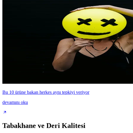
Bu 10 ürüne bakan herkes aynı tepkiyi veriyor
devamını oku
Tabakhane ve Deri Kalitesi