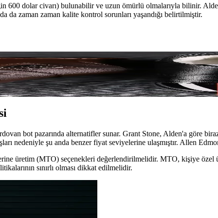
n 600 dolar civarı) bulunabilir ve uzun ömürlü olmalarıyla bilinir. Alden'
a da zaman zaman kalite kontrol sorunları yaşandığı belirtilmiştir.
rkaların Kalite ve Fiyat Analizi
te, fiyat ve tabakhane tercihlerine göre inceleniyor. Horween deri kalit
si
an bot pazarında alternatifler sunar. Grant Stone, Alden'a göre biraz d
şları nedeniyle şu anda benzer fiyat seviyelerine ulaşmıştır. Allen Edmon
rine üretim (MTO) seçenekleri değerlendirilmelidir. MTO, kişiye özel ü
itikalarının sınırlı olması dikkat edilmelidir.