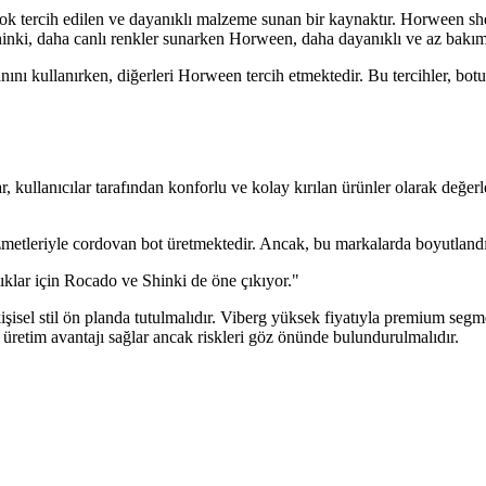
 tercih edilen ve dayanıklı malzeme sunan bir kaynaktır. Horween shel
nki, daha canlı renkler sunarken Horween, daha dayanıklı ve az bakım 
ını kullanırken, diğerleri Horween tercih etmektedir. Bu tercihler, bot
, kullanıcılar tarafından konforlu ve kolay kırılan ürünler olarak değerle
zmetleriyle cordovan bot üretmektedir. Ancak, bu markalarda boyutlandı
ıklar için Rocado ve Shinki de öne çıkıyor."
 kişisel stil ön planda tutulmalıdır. Viberg yüksek fiyatıyla premium se
el üretim avantajı sağlar ancak riskleri göz önünde bulundurulmalıdır.