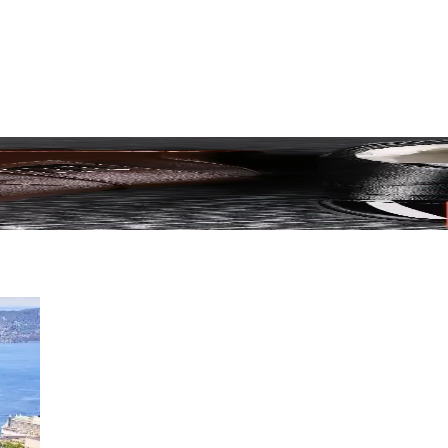
rkaların Kalite ve Fiyat Analizi
te, fiyat ve tabakhane tercihlerine göre inceleniyor. Horween deri kalit