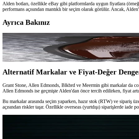
Alden botları, özellikle eBay gibi platformlarda uygun fiyatlara (örneği
performans açısından mantıklı bir seçim olarak görülür. Ancak, Alden'd
Ayrıca Bakınız
Cordovan Deri Botlar: Viberg, Alden ve Alternatif Ma
Cordovan deri botlarda Viberg, Alden ve diğer alternatif markalar kali
Alternatif Markalar ve Fiyat-Değer Denge
Grant Stone, Allen Edmonds, Blkbrd ve Meermin gibi markalar da cordov
Allen Edmonds ise geçmişte Alden'dan önce tercih edilirken, fiyat artı
Bu markalar arasında seçim yaparken, hazır stok (RTW) ve sipariş üze
açısından riskler taşır. Özellikle overseas (yurtdışı) siparişlerde iade pol