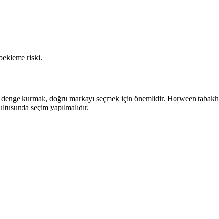
ekleme riski.
nda denge kurmak, doğru markayı seçmek için önemlidir. Horween tabakhan
ğrultusunda seçim yapılmalıdır.