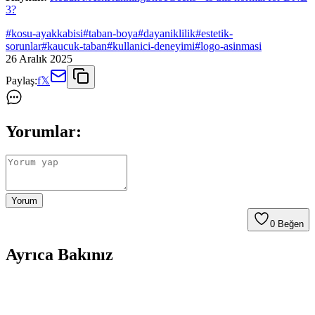
3?
#
kosu-ayakkabisi
#
taban-boya
#
dayaniklilik
#
estetik-
sorunlar
#
kaucuk-taban
#
kullanici-deneyimi
#
logo-asinmasi
26 Aralık 2025
Paylaş:
f
𝕏
Yorumlar:
Yorum
0
Beğen
Ayrıca Bakınız
adidas Runfalcon 5 W vs Skechers Graceful-Get
Connected: Detaylı Karşılaştırma