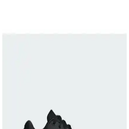
Bu karşılaştırma Adidas Runfalcon 5 W ile Skechers Graceful-Get
Connected modellerini kalıp uyumu, nefes alabilirlik, iç taban
konforu, dış taban dayanıklılığı, ağırlık ve bağlanma şekli açısından
değerlendirir; kullanıcı yorumları önemli farkları özetler.
Adidas Tensaur Sport ve Ozelle Cloudfoam
Modellerinin Detaylı Karşılaştırması
İki popüler adidas spor ayakkabısı Tensaur Sport ve Ozelle
Cloudfoam modellerinin malzeme, konfor, dayanıklılık ve kullanıcı
deneyimleri açısından detaylı karşılaştırması.
Slazenger KIERA ve ZEKKO Kadın Koşu/Yürüyüş
Ayakkabıları Özellik Karşılaştırması
Bu karşılaştırmada Slazenger KIERA ve ZEKKO kadın
koşu/yürüyüş ayakkabıları inceleniyor; üst, dış materyal, taban, kalıp
ve konfor farklarıyla sezon ve kullanım amacına göre değerlendirme
sunuyor; kullanıcı yorumları da öne çıkartılıyor.
Puma Anzarun Lite ve Flyer Runner Jr
Modellerinin Karşılaştırması ve Kullanıcı Yorumları