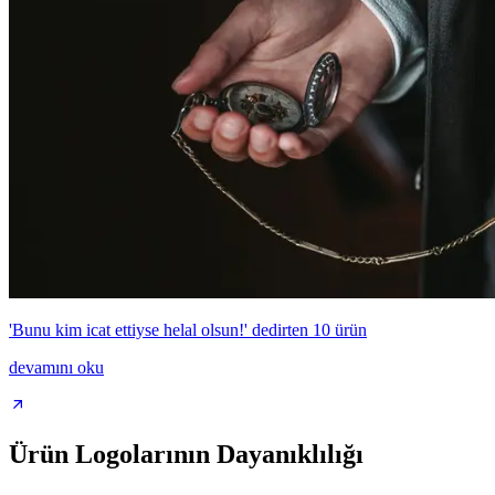
'Bunu kim icat ettiyse helal olsun!' dedirten 10 ürün
devamını oku
Ürün Logolarının Dayanıklılığı