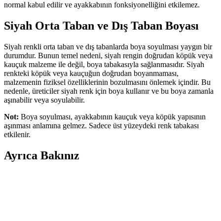
normal kabul edilir ve ayakkabının fonksiyonelliğini etkilemez.
Siyah Orta Taban ve Dış Taban Boyası
Siyah renkli orta taban ve dış tabanlarda boya soyulması yaygın bir
durumdur. Bunun temel nedeni, siyah rengin doğrudan köpük veya
kauçuk malzeme ile değil, boya tabakasıyla sağlanmasıdır. Siyah
renkteki köpük veya kauçuğun doğrudan boyanmaması,
malzemenin fiziksel özelliklerinin bozulmasını önlemek içindir. Bu
nedenle, üreticiler siyah renk için boya kullanır ve bu boya zamanla
aşınabilir veya soyulabilir.
Not:
Boya soyulması, ayakkabının kauçuk veya köpük yapısının
aşınması anlamına gelmez. Sadece üst yüzeydeki renk tabakası
etkilenir.
Ayrıca Bakınız
adidas Runfalcon 5 W vs Skechers Graceful-Get
Connected: Detaylı Karşılaştırma
Bu karşılaştırma Adidas Runfalcon 5 W ile Skechers Graceful-Get