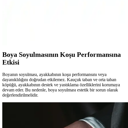
Adidas Koşu Ayakkabıları Karşılaştırması: Duramo
RC ve Galaxy 7 Modelleri
İki adidas koşu ayakkabısının detaylı karşılaştırmasıyla, performans,
konfor ve dayanıklılık özelliklerini keşfedin ve en uygun seçimi
yapın.
Boya Soyulmasının Koşu Performansına
Etkisi
Boyanın soyulması, ayakkabının koşu performansını veya
dayanıklılığını doğrudan etkilemez. Kauçuk taban ve orta taban
köpüğü, ayakkabının destek ve yastıklama özelliklerini korumaya
devam eder. Bu nedenle, boya soyulması estetik bir sorun olarak
değerlendirilmelidir.