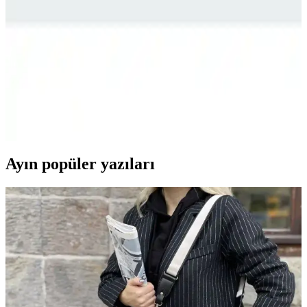
İki popüler erkek koşu ayakkabısı Adidas Galaxy 7 M ve Hummel
Flow'un özellikleri, kullanıcı yorumları ve performans
karşılaştırmasıyla en uygun seçimi yapın.
Adidas Koşu Ayakkabıları Karşılaştırması: Duramo
RC ve Galaxy 7 Modelleri
İki adidas koşu ayakkabısının detaylı karşılaştırmasıyla, performans,
konfor ve dayanıklılık özelliklerini keşfedin ve en uygun seçimi
yapın.
Ayın popüler yazıları