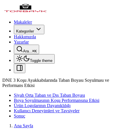
Makaleler
Kategoriler
Hakkımızda
Yazarlar
Ara...
⌘
K
Toggle theme
DNE 3 Koşu Ayakkabılarında Taban Boyası Soyulması ve
Performans Etkisi
Siyah Orta Taban ve Dış Taban Boyası
Boya Soyulmasının Koşu Performansına Etkisi
Ürün Logolarının Dayanıklılığı
Kullanıcı Deneyimleri ve Tavsiyeler
Sonuç
Ana Sayfa