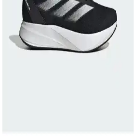
Runner Jr'nin malzeme, konfor ve dayanıklılık özellikleri
karşılaştırılıyor, kullanıcı yorumlarıyla detaylandırılıyor.
Adidas Koşu ve Günlük Spor Ayakkabıları
Karşılaştırması 2024 Sonbahar Kış Modelleri
İki adidas spor ayakkabısını detaylı karşılaştırıyoruz. Galaxy 7 ve
Response Runner modellerinin özellikleri, kullanıcı yorumları ve
kullanım alanlarıyla ilgili önemli bilgiler burada.
Slazenger Eagle I ile Eliora Kadın Sneaker: Konfor,
Malzeme ve Tasarım Karşılaştırması
Bu karşılaştırma, Slazenger Eagle I Gri ile Eliora Beyaz kadın
sneaker modellerinin üst malzeme, taban yapısı, uzunluk ve
yükseklik gibi teknik farklarını inceler; kullanıcı yorumları konfor ve
dayanıklılık açısından artı ve eksileri öne çıkarır.
Adidas Galaxy 7 M ve Hummel Flow Performans
Ayakkabısı Karşılaştırması
İki popüler erkek koşu ayakkabısı Adidas Galaxy 7 M ve Hummel
Flow'un özellikleri, kullanıcı yorumları ve performans
karşılaştırmasıyla en uygun seçimi yapın.