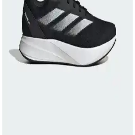
İki popüler Puma koşu ayakkabısı modeli Anzarun Lite ve Flyer
Runner Jr'nin malzeme, konfor ve dayanıklılık özellikleri
karşılaştırılıyor, kullanıcı yorumlarıyla detaylandırılıyor.
Adidas Koşu ve Günlük Spor Ayakkabıları
Karşılaştırması 2024 Sonbahar Kış Modelleri
İki adidas spor ayakkabısını detaylı karşılaştırıyoruz. Galaxy 7 ve
Response Runner modellerinin özellikleri, kullanıcı yorumları ve
kullanım alanlarıyla ilgili önemli bilgiler burada.
Slazenger Eagle I ile Eliora Kadın Sneaker: Konfor,
Malzeme ve Tasarım Karşılaştırması
Bu karşılaştırma, Slazenger Eagle I Gri ile Eliora Beyaz kadın
sneaker modellerinin üst malzeme, taban yapısı, uzunluk ve
yükseklik gibi teknik farklarını inceler; kullanıcı yorumları konfor ve
dayanıklılık açısından artı ve eksileri öne çıkarır.
Adidas Galaxy 7 M ve Hummel Flow Performans
Ayakkabısı Karşılaştırması