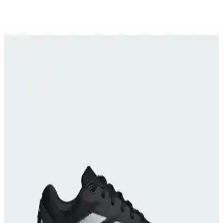
Connected modellerini kalıp uyumu, nefes alabilirlik, iç taban
konforu, dış taban dayanıklılığı, ağırlık ve bağlanma şekli açısından
değerlendirir; kullanıcı yorumları önemli farkları özetler.
Adidas Tensaur Sport ve Ozelle Cloudfoam
Modellerinin Detaylı Karşılaştırması
İki popüler adidas spor ayakkabısı Tensaur Sport ve Ozelle
Cloudfoam modellerinin malzeme, konfor, dayanıklılık ve kullanıcı
deneyimleri açısından detaylı karşılaştırması.
Slazenger KIERA ve ZEKKO Kadın Koşu/Yürüyüş
Ayakkabıları Özellik Karşılaştırması
Bu karşılaştırmada Slazenger KIERA ve ZEKKO kadın
koşu/yürüyüş ayakkabıları inceleniyor; üst, dış materyal, taban, kalıp
ve konfor farklarıyla sezon ve kullanım amacına göre değerlendirme
sunuyor; kullanıcı yorumları da öne çıkartılıyor.
Puma Anzarun Lite ve Flyer Runner Jr
Modellerinin Karşılaştırması ve Kullanıcı Yorumları
İki popüler Puma koşu ayakkabısı modeli Anzarun Lite ve Flyer