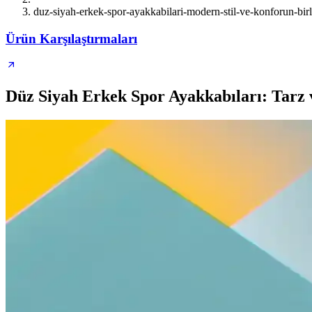
duz-siyah-erkek-spor-ayakkabilari-modern-stil-ve-konforun-bir
Ürün Karşılaştırmaları
Düz Siyah Erkek Spor Ayakkabıları: Tar