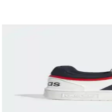
Nike Blazer Erkek Spor Ayakkabıları: Dayanıklı, Şı
Nike Blazer erkek spor ayakkabıları, dayanıklı malzeme ve şık tasarı
Nike Ayakkabılarıyla Gençlerin Tarzını Yansıtan Gün
Nike'ın gençler için tasarladığı koleksiyonlar, konfor, şıklık ve yenili
Nike Air Force Shadow Erkek Spor Ayakkabıları Mo
Nike Air Force Shadow erkek modelleri, şık tasarımı ve konforu ile g
Erkekler İçin Air Jordan Mid 1 Ayakkabıları: Stil
Air Jordan Mid 1 erkek modelleri, şık tasarımı ve yüksek konforuyla 
Adidas Gazelle Bold ve VL Court Bold Modelleri Kar
Adidas Gazelle Bold ve VL Court Bold modellerinin detaylı karşılaştır
Adidas Originals IF6562 Handball Spezial Ayakkabıl