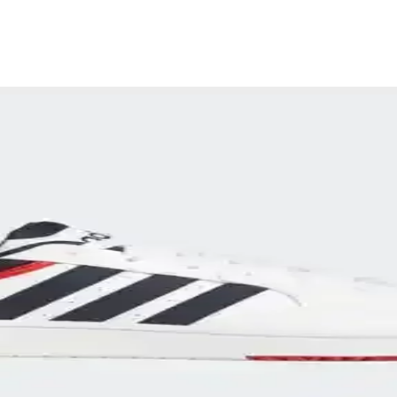
k ve Çok Yönlü Tasarımlar
mıyla günlük ve spor kullanıma uygun, geniş model ve renk seçenekleriyl
cel Koleksiyonlar ve Trendler
kçi tasarımlarla tarzınızı yansıtmanızı sağlar. Spor ve günlük kullanıma u
dern Tasarım ve Konfor Bir Arada
ünlük ve spor kullanıma uygun dayanıklı ayakkabılar sağlar.
 ve Konforun Mükemmel Buluşması
spor ve günlük yaşamda tercih edilen ikonik ayakkabılardır.
şılaştırması 2024 Sonbahar Kış Koleksiyonu
masıyla tarzınıza ve ihtiyaçlarınıza en uygun ayakkabıyı seçin. Konfor, 
arı: Tasarım ve Performansın Buluşması