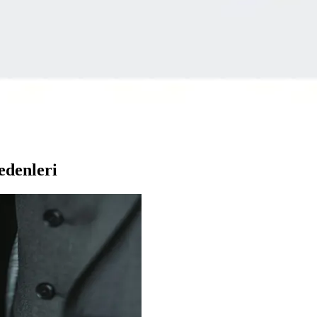
ayanıklılık ve şıklığı bir arada sunuyor. Spor ve günlük kullanım için i
Sneaker Karşılaştırması
ri, kullanıcı yorumları ve performanslarıyla detaylı karşılaştırması,
5300 Advantage Ayakkabıları Karşılaştırması
rım, malzeme ve kullanım alanlarını karşılaştırıyoruz.
edenleri