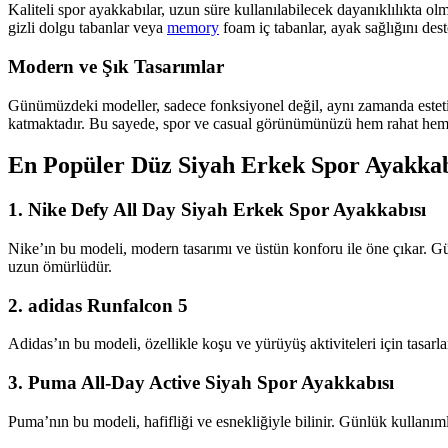
Kaliteli spor ayakkabılar, uzun süre kullanılabilecek dayanıklılıkta o
gizli dolgu tabanlar veya
memory
foam iç tabanlar, ayak sağlığını des
Modern ve Şık Tasarımlar
Günümüzdeki modeller, sadece fonksiyonel değil, aynı zamanda estetik aç
katmaktadır. Bu sayede, spor ve casual görünümünüzü hem rahat hem de 
En Popüler Düz Siyah Erkek Spor Ayakkab
1.
Nike Defy All Day Siyah Erkek Spor Ayakkabısı
Nike’ın bu modeli, modern tasarımı ve üstün konforu ile öne çıkar. Gü
uzun ömürlüdür.
2.
adidas Runfalcon 5
Adidas’ın bu modeli, özellikle koşu ve yürüyüş aktiviteleri için tasarl
3.
Puma All-Day Active Siyah Spor Ayakkabısı
Puma’nın bu modeli, hafifliği ve esnekliğiyle bilinir. Günlük kullanımlar