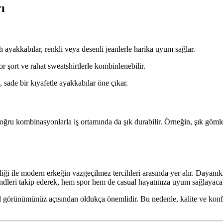
ı
ayakkabılar, renkli veya desenli jeanlerle harika uyum sağlar.
r şort ve rahat sweatshirtlerle kombinlenebilir.
sade bir kıyafetle ayakkabılar öne çıkar.
 doğru kombinasyonlarla iş ortamında da şık durabilir. Örneğin, şık göml
iği ile modern erkeğin vazgeçilmez tercihleri arasında yer alır. Dayanı
trendleri takip ederek, hem spor hem de casual hayatınıza uyum sağlayac
örünümünüz açısından oldukça önemlidir. Bu nedenle, kalite ve konforu