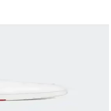
e tarzınızı tamamlar.
ygun modellerle aktif ve şık kalın.
tasarım ve sezon özellikleri burada.