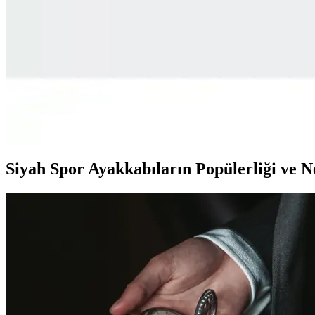
Adidas Originals IF6562 Handball Spezial ayakkabıları, 1979’dan beri d
ömürlü ve şık bir tercih.
Adidas FX3624 Ultimashow ve Puma UP Siyah Kadın 
Adidas FX3624 Ultimashow ve Puma UP Siyah Kadın Sneaker'ın özellikle
Adidas GY5427 Hoops 3.0 Low Classic Vintage ve GZ
Adidas GY5427 Hoops 3.0 Low ve GZ5300 Advantage modellerinin tasa
Siyah Spor Ayakkabıların Popülerliği ve N