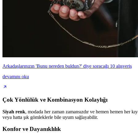
Arkadaşlarınızın 'Bunu nereden buldun?' diye soracağı 10 alışveriş
devamını oku
Çok Yönlülük ve Kombinasyon Kolaylığı
Siyah renk
, modada her zaman zamansızdır ve hemen hemen her kıyaf
veya hatta şık gömleklerle bile uyum sağlayabilir.
Konfor ve Dayanıklılık