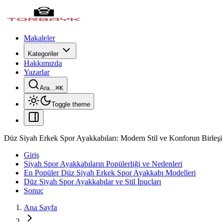
Makaleler
Kategoriler
Hakkımızda
Yazarlar
Ara...
⌘
K
Toggle theme
Düz Siyah Erkek Spor Ayakkabıları: Modern Stil ve Konforun Birleş
Giriş
Siyah Spor Ayakkabıların Popülerliği ve Nedenleri
En Popüler Düz Siyah Erkek Spor Ayakkabı Modelleri
Düz Siyah Spor Ayakkabılar ve Stil İpuçları
Sonuç
Ana Sayfa