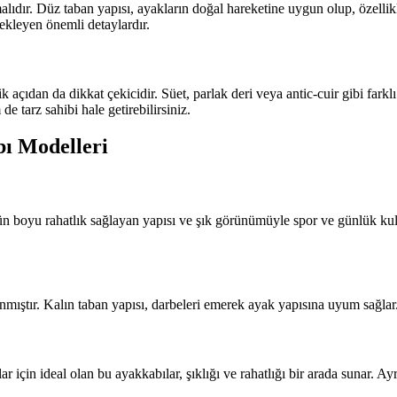
lmalıdır. Düz taban yapısı, ayakların doğal hareketine uygun olup, özelli
tekleyen önemli detaylardır.
ıdan da dikkat çekicidir. Süet, parlak deri veya antic-cuir gibi farklı m
tarz sahibi hale getirebilirsiniz.
ı Modelleri
n boyu rahatlık sağlayan yapısı ve şık görünümüyle spor ve günlük kull
anmıştır. Kalın taban yapısı, darbeleri emerek ayak yapısına uyum sağlar
 için ideal olan bu ayakkabılar, şıklığı ve rahatlığı bir arada sunar. Ayrı