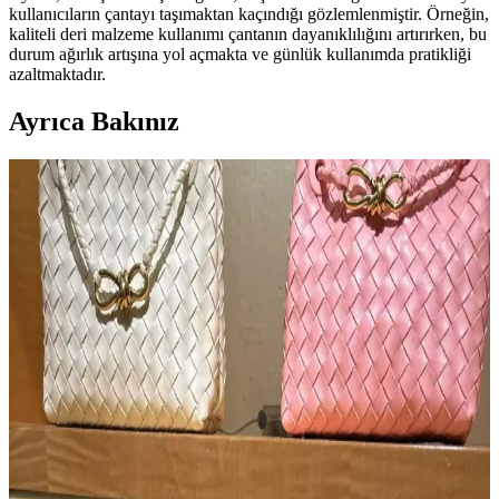
kullanıcıların çantayı taşımaktan kaçındığı gözlemlenmiştir. Örneğin,
kaliteli deri malzeme kullanımı çantanın dayanıklılığını artırırken, bu
durum ağırlık artışına yol açmakta ve günlük kullanımda pratikliği
azaltmaktadır.
Ayrıca Bakınız
Opus Emiliano Aemilianus Mini Çantası: Sanat ve
El İşçiliğinin Özgün Buluşması
Opus Emiliano'nun Aemilianus Mini modeli, özgün geometrik
tasarımı ve yüksek işçilik kalitesiyle lüks çanta pazarında estetik ve
koleksiyon değeri sunuyor.
Vestiaire Collective Üzerinden Çanta Alırken
Sahtecilik ve Hesap Yasaklamalarına Dikkat
Vestiaire Collective, lüks ikinci el çanta pazarında sahte ürün
sorunları ve kullanıcıların orijinallik sorgulamalarında hesaplarının
yasaklanmasıyla karşı karşıyadır. Platformun satıcı kontrolü ve
doğrulama süreçleri eleştirilmektedir.