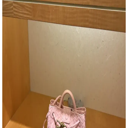
Gucci Jackie Çantanın Yeni Büyük Boy Versiyonu:
Deri Kalitesi ve Tasarım Özellikleri
Gucci Jackie çantanın yeni büyük boy versiyonu, taneli dış deri ve
yumuşak keçi iç derisiyle lüks ve konfor sunuyor. Esnek tasarımıyla
uniseks kullanım imkanı sağlıyor ve dayanıklılığıyla öne çıkıyor.
Çanta Kalitesi ve Fiyatlandırma: Marka Değeri ile
Gerçek Kalite İlişkisi Üzerine Analiz
Çanta kalitesi belirli bir seviyede tavan yapar; fiyat artışları
çoğunlukla marka değerinden kaynaklanır. Makalede, farklı
markaların kalite ve fiyat dengesi, deri kalitesi, işçilik ve marka
prestiji incelenmektedir.
Ferragamo Lüks Çanta Deneyimi: Kalite, Tasarım
ve Marka Değerinin İncelenmesi
Ferragamo, aile şirketi olarak yüksek kalite ve özgün tasarımlarla
lüks çanta pazarında öne çıkıyor. Dayanıklı malzemeler ve
fonksiyonel detaylar, kullanıcı deneyimini artırıyor.
Celine 16 ve Triomphe Çantalarının Satış Durumu,