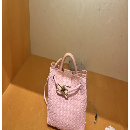
Çanta Kalitesi ve Fiyatlandırma: Marka Değeri ile
Gerçek Kalite İlişkisi Üzerine Analiz
Çanta kalitesi belirli bir seviyede tavan yapar; fiyat artışları
çoğunlukla marka değerinden kaynaklanır. Makalede, farklı
markaların kalite ve fiyat dengesi, deri kalitesi, işçilik ve marka
prestiji incelenmektedir.
Ferragamo Lüks Çanta Deneyimi: Kalite, Tasarım
ve Marka Değerinin İncelenmesi
Ferragamo, aile şirketi olarak yüksek kalite ve özgün tasarımlarla
lüks çanta pazarında öne çıkıyor. Dayanıklı malzemeler ve
fonksiyonel detaylar, kullanıcı deneyimini artırıyor.
Celine 16 ve Triomphe Çantalarının Satış Durumu,
Özellikleri ve Bakım Yöntemleri
Celine 16 ve Triomphe çantalarının satışının durdurulması
gündemde. Doğal dana derisi olan bu modellerin çiziklere karşı su
bazlı kremle bakımı önerilir. İkinci el piyasası devam ediyor.
Desert Hills Lüks Outlet Alışveriş Rehberi: