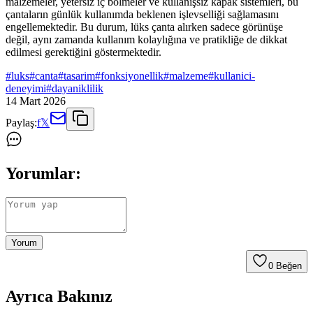
malzemeler, yetersiz iç bölmeler ve kullanışsız kapak sistemleri, bu
çantaların günlük kullanımda beklenen işlevselliği sağlamasını
engellemektedir. Bu durum, lüks çanta alırken sadece görünüşe
değil, aynı zamanda kullanım kolaylığına ve pratikliğe de dikkat
edilmesi gerektiğini göstermektedir.
#
luks
#
canta
#
tasarim
#
fonksiyonellik
#
malzeme
#
kullanici-
deneyimi
#
dayaniklilik
14 Mart 2026
Paylaş:
f
𝕏
Yorumlar:
Yorum
0
Beğen
Ayrıca Bakınız