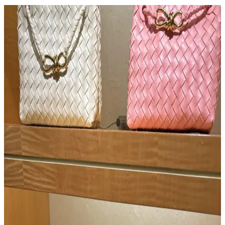
Opus Emiliano Aemilianus Mini Çantası: Sanat ve
El İşçiliğinin Özgün Buluşması
Opus Emiliano'nun Aemilianus Mini modeli, özgün geometrik
tasarımı ve yüksek işçilik kalitesiyle lüks çanta pazarında estetik ve
koleksiyon değeri sunuyor.
Vestiaire Collective Üzerinden Çanta Alırken
Sahtecilik ve Hesap Yasaklamalarına Dikkat
Vestiaire Collective, lüks ikinci el çanta pazarında sahte ürün
sorunları ve kullanıcıların orijinallik sorgulamalarında hesaplarının
yasaklanmasıyla karşı karşıyadır. Platformun satıcı kontrolü ve
doğrulama süreçleri eleştirilmektedir.
Gucci Jackie Çantanın Yeni Büyük Boy Versiyonu:
Deri Kalitesi ve Tasarım Özellikleri
Gucci Jackie çantanın yeni büyük boy versiyonu, taneli dış deri ve
yumuşak keçi iç derisiyle lüks ve konfor sunuyor. Esnek tasarımıyla
uniseks kullanım imkanı sağlıyor ve dayanıklılığıyla öne çıkıyor.