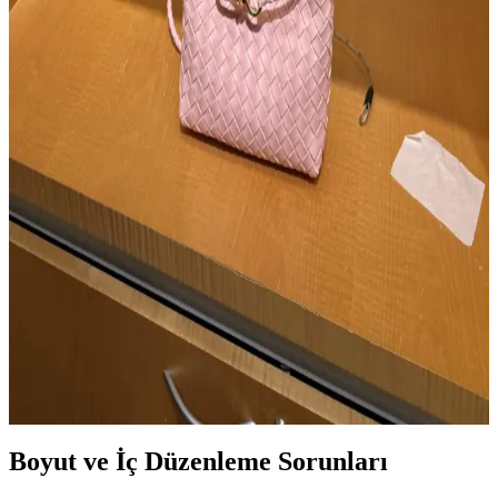
Özellikleri ve Bakım Yöntemleri
Celine 16 ve Triomphe çantalarının satışının durdurulması
gündemde. Doğal dana derisi olan bu modellerin çiziklere karşı su
bazlı kremle bakımı önerilir. İkinci el piyasası devam ediyor.
Desert Hills Lüks Outlet Alışveriş Rehberi:
Markalar, İndirimler ve Stratejiler
Desert Hills lüks outlet alışveriş rehberi, markaların ürün çeşitliliği,
indirim oranları ve alışveriş stratejileri hakkında detaylı bilgiler
sunar. Zamanlama ve mağaza ilişkileri alışveriş deneyimini iyileştirir.
Bottega Veneta Andiamo Çanta İncelemesi: Tasarım,
Kullanım ve Kullanıcı Deneyimleri
Bottega Veneta Andiamo çanta, bebek pembesi başta olmak üzere
renk seçenekleri, dokuma deri yapısı ve ömür boyu garantisiyle
kullanıcılar arasında şık ve kullanışlı bir tercih olarak öne çıkıyor.
Boyut ve İç Düzenleme Sorunları