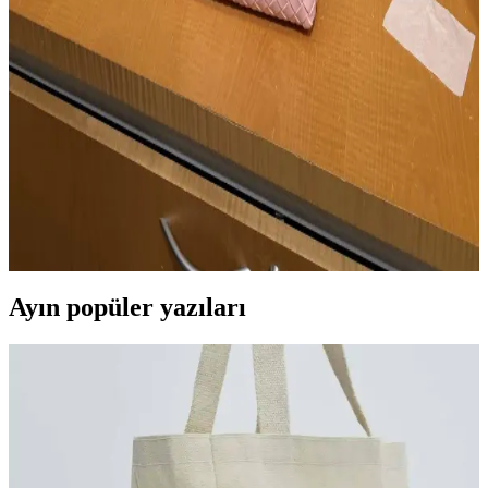
Markalar, İndirimler ve Stratejiler
Desert Hills lüks outlet alışveriş rehberi, markaların ürün çeşitliliği,
indirim oranları ve alışveriş stratejileri hakkında detaylı bilgiler
sunar. Zamanlama ve mağaza ilişkileri alışveriş deneyimini iyileştirir.
Bottega Veneta Andiamo Çanta İncelemesi: Tasarım,
Kullanım ve Kullanıcı Deneyimleri
Bottega Veneta Andiamo çanta, bebek pembesi başta olmak üzere
renk seçenekleri, dokuma deri yapısı ve ömür boyu garantisiyle
kullanıcılar arasında şık ve kullanışlı bir tercih olarak öne çıkıyor.
Ayın popüler yazıları