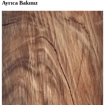
Ayrıca Bakınız
Gezer Yazlık Erkek Terlik: Konfor ve Şıklık Sunan
Hafif ve Dayanıklı Tasarım
Gezer Yazlık Erkek Terlik, hafif, şık ve dayanıklı malzemeleriyle
günlük kullanımda konfor sağlar, sade tasarımıyla farklı tarzlara
uyum sağlar.
Puma Shuffle 309668-25 Erkek Günlük ve Spor
Kullanımına Uygun Ayakkabı
Puma Shuffle 309668-25, hafif yastıklama ve dayanıklı taban
özellikleriyle günlük ve spor aktivitelerinde konfor sağlar, şık ve
pratik tasarımıyla öne çıkar.
Slazenger MAROON I Büyük Beden Erkek Spor
Ayakkabı Dayanıklılık ve Şıklık Sunar
Slazenger MAROON I büyük beden erkek sneaker, şık tasarımı ve
dayanıklı malzemeleriyle günlük kullanım ve hafif aktiviteler için
ideal, rahat ve uzun ömürlü bir spor ayakkabısıdır.