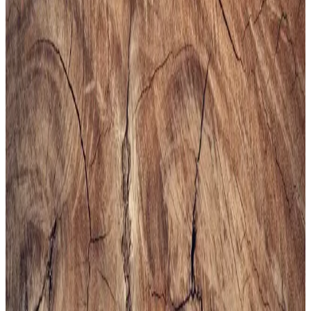
Erkekler İçin Fonksiyonel ve Kompakt Sling ve
Çapraz Çanta Modelleri ve Seçim Kriterleri
Erkekler için telefon, cüzdan ve eşyaları rahat taşıyan fonksiyonel
sling ve çapraz çantalar, farklı markalar ve modellerle kullanım
kolaylığı sunuyor. Seçim kriterleri detaylıca inceleniyor.
Altınyılz<dı>z Classics Erkek Lacivert Rugan
Kemer İnceleme ve Detaylar
Altınyılz<dı>z Classics'in lacivert rugan erkek kemeri, şık tasarımı
ve yüksek kaliteli yüzeyiyle öne çıkar. Parlak yüzeyi ve modern
görünümüyle resmi ve özel günlerde tercih edilir, dikkat çekici bir
aksesuar sunar.
Bej Erkek Spor Ayakkabıları: Şıklık ve Konforun
Bir Arada Sunulduğu Modeller
Bej erkek spor ayakkabıları, şıklık ve rahatlığı bir arada sunar. Çok
yönlü kullanımı ve trend modelleriyle gardırobunuza şıklık katın,
konforlu ve şık tercihleri keşfedin.