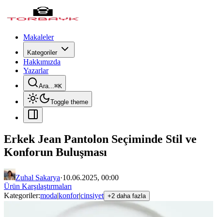
Makaleler
Kategoriler
Hakkımızda
Yazarlar
Ara...
⌘
K
Toggle theme
Erkek Jean Pantolon Seçiminde Stil ve
Konforun Buluşması
Zuhal Sakarya
·
10.06.2025, 00:00
Ürün Karşılaştırmaları
Kategoriler:
moda
|
konfor
|
cinsiyet
+2 daha fazla