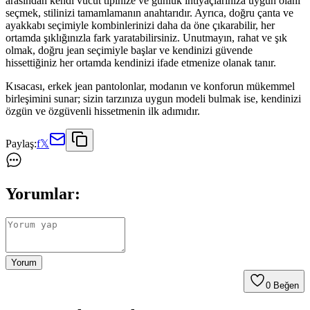
arasından kendi vücut tipinize ve günlük ihtiyaçlarınıza uygun olanı
seçmek, stilinizi tamamlamanın anahtarıdır. Ayrıca, doğru çanta ve
ayakkabı seçimiyle kombinlerinizi daha da öne çıkarabilir, her
ortamda şıklığınızla fark yaratabilirsiniz. Unutmayın, rahat ve şık
olmak, doğru jean seçimiyle başlar ve kendinizi güvende
hissettiğiniz her ortamda kendinizi ifade etmenize olanak tanır.
Kısacası, erkek jean pantolonlar, modanın ve konforun mükemmel
birleşimini sunar; sizin tarzınıza uygun modeli bulmak ise, kendinizi
özgün ve özgüvenli hissetmenin ilk adımıdır.
Paylaş:
f
𝕏
Yorumlar:
Yorum
0
Beğen