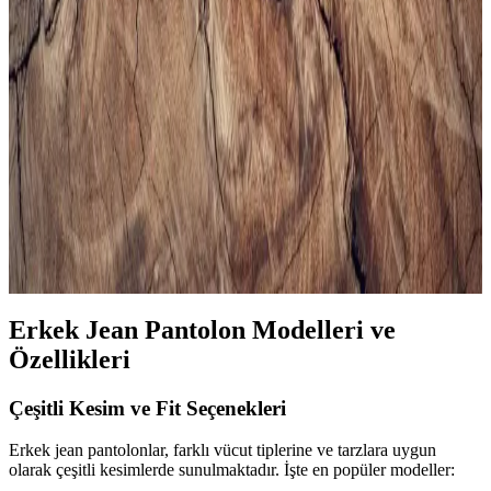
Erkekler İçin Uygun Spor Çantası Seçimi ve
Trendler Hakkında Kapsamlı Rehber
Erkek spor çantası seçerken kapasite, malzeme, konfor ve tasarım
gibi önemli faktörlere dikkat edin. Güncel modeller ve markalarla
tarzınızı ve fonksiyonelliği bir arada yakalayın.
Erkek Siyah Spor Gömlekleri ile Şıklık ve Rahatlığı
Bir Arada Yakalayın
Modern erkekler için tasarlanan siyah spor gömlekler, rahatlık ve
şıklığı bir arada sunar. Çok yönlü modelleri ve kombin önerileriyle
stilinizi güçlendirin.
Erkek Jean Pantolon Modelleri ve
Özellikleri
Çeşitli Kesim ve Fit Seçenekleri
Erkek jean pantolonlar, farklı vücut tiplerine ve tarzlara uygun
olarak çeşitli kesimlerde sunulmaktadır. İşte en popüler modeller: