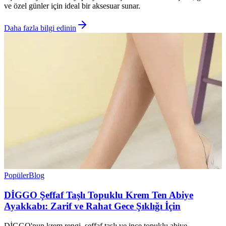
ve özel günler için ideal bir aksesuar sunar.
Daha fazla bilgi edinin
Popüler
Blog
DİGGO Şeffaf Taşlı Topuklu Krem Ten Abiye
Ayakkabı: Zarif ve Rahat Gece Şıklığı İçin
DİGGO'nun krem rengi, şeffaf taşlı ve ince topuklu abiye