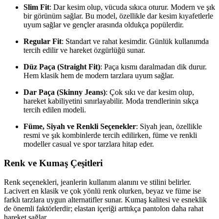
Slim Fit
: Dar kesim olup, vücuda sıkıca oturur. Modern ve şık
bir görünüm sağlar. Bu model, özellikle dar kesim kıyafetlerle
uyum sağlar ve gençler arasında oldukça popülerdir.
Regular Fit
: Standart ve rahat kesimdir. Günlük kullanımda
tercih edilir ve hareket özgürlüğü sunar.
Düz Paça (Straight Fit)
: Paça kısmı daralmadan dik durur.
Hem klasik hem de modern tarzlara uyum sağlar.
Dar Paça (Skinny Jeans)
: Çok sıkı ve dar kesim olup,
hareket kabiliyetini sınırlayabilir. Moda trendlerinin sıkça
tercih edilen modeli.
Füme, Siyah ve Renkli Seçenekler
: Siyah jean, özellikle
resmi ve şık kombinlerde tercih edilirken, füme ve renkli
modeller casual ve spor tarzlara hitap eder.
Renk ve Kumaş Çeşitleri
Renk seçenekleri, jeanlerin kullanım alanını ve stilini belirler.
Lacivert en klasik ve çok yönlü renk olurken, beyaz ve füme ise
farklı tarzlara uygun alternatifler sunar. Kumaş kalitesi ve esneklik
de önemli faktörlerdir; elastan içeriği arttıkça pantolon daha rahat
hareket sağlar.