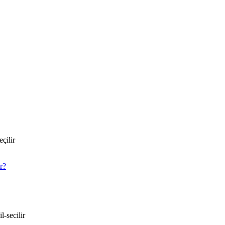
çilir
r?
l-secilir