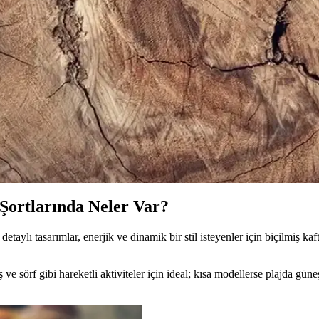
ir Arada Sunulduğu Modeller
nlü kullanımı ve trend modelleriyle gardırobunuza şıklık katın, konforlu 
er Hakkında Kapsamlı Rehber
önemli faktörlere dikkat edin. Güncel modeller ve markalarla tarzınızı 
Bir Arada Yakalayın
ğı bir arada sunar. Çok yönlü modelleri ve kombin önerileriyle stilinizi 
 Şortlarında Neler Var?
taylı tasarımlar, enerjik ve dinamik bir stil isteyenler için biçilmiş ka
ve sörf gibi hareketli aktiviteler için ideal; kısa modellerse plajda güne