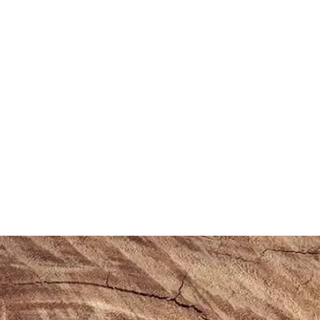
afif ve Dayanıklı Tasarım
ük kullanımda konfor sağlar, sade tasarımıyla farklı tarzlara uyum sağlar
lanımına Uygun Ayakkabı