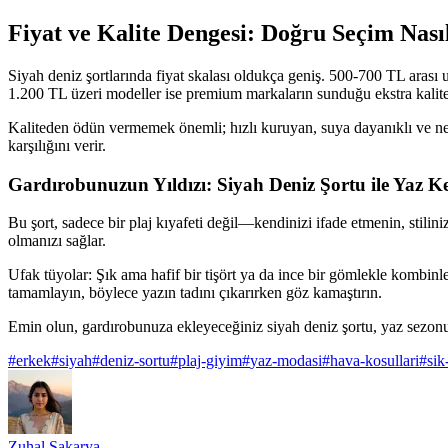
Fiyat ve Kalite Dengesi: Doğru Seçim Nasıl
Siyah deniz şortlarında fiyat skalası oldukça geniş. 500-700 TL arası u
1.200 TL üzeri modeller ise premium markaların sunduğu ekstra kalite v
Kaliteden ödün vermemek önemli; hızlı kuruyan, suya dayanıklı ve nefe
karşılığını verir.
Gardırobunuzun Yıldızı: Siyah Deniz Şortu ile Yaz Ke
Bu şort, sadece bir plaj kıyafeti değil—kendinizi ifade etmenin, stil
olmanızı sağlar.
Ufak tüyolar: Şık ama hafif bir tişört ya da ince bir gömlekle kombinley
tamamlayın, böylece yazın tadını çıkarırken göz kamaştırın.
Emin olun, gardırobunuza ekleyeceğiniz siyah deniz şortu, yaz sezonu
#
erkek
#
siyah
#
deniz-sortu
#
plaj-giyim
#
yaz-modasi
#
hava-kosullari
#
sik
Zuhal Sakarya