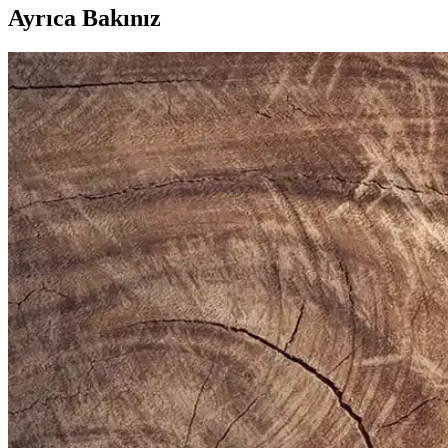
Ayrıca Bakınız
Gezer Yazlık Erkek Terlik: Konfor ve Şıklık Sunan H
Gezer Yazlık Erkek Terlik, hafif, şık ve dayanıklı malzemeleriyle günl
Puma Shuffle 309668-25 Erkek Günlük ve Spor Kul
Puma Shuffle 309668-25, hafif yastıklama ve dayanıklı taban özellikleri
Slazenger MAROON I Büyük Beden Erkek Spor Ayakk
Slazenger MAROON I büyük beden erkek sneaker, şık tasarımı ve dayanı
Erkekler İçin Fonksiyonel ve Kompakt Sling ve Çapra
Erkekler için telefon, cüzdan ve eşyaları rahat taşıyan fonksiyonel slin
Altınyılz<dı>z Classics Erkek Lacivert Rugan Kemer 
Altınyılz<dı>z Classics'in lacivert rugan erkek kemeri, şık tasarımı v
sunar.