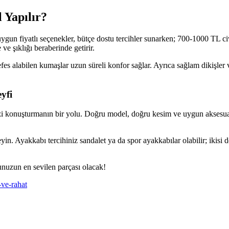
 Yapılır?
ygun fiyatlı seçenekler, bütçe dostu tercihler sunarken; 700-1000 TL civa
e şıklığı beraberinde getirir.
s alabilen kumaşlar uzun süreli konfor sağlar. Ayrıca sağlam dikişler v
yfi
inizi konuşturmanın bir yolu. Doğru model, doğru kesim ve uygun aksesua
in. Ayakkabı tercihiniz sandalet ya da spor ayakkabılar olabilir; ikisi de
nuzun en sevilen parçası olacak!
-ve-rahat