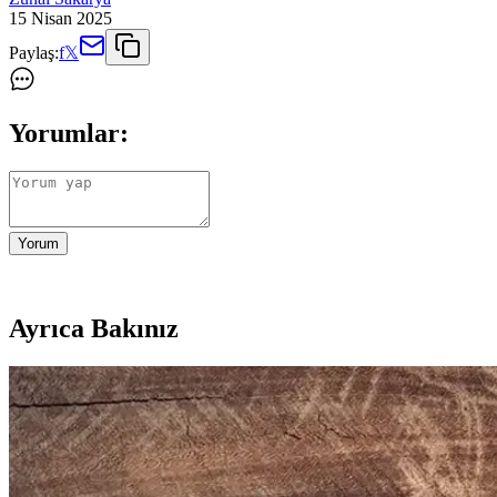
15 Nisan 2025
Paylaş:
f
𝕏
Yorumlar:
Yorum
Ayrıca Bakınız
Gezer Yazlık Erkek Terlik: Konfor ve Şıklık Sunan H
Gezer Yazlık Erkek Terlik, hafif, şık ve dayanıklı malzemeleriyle günl
Puma Shuffle 309668-25 Erkek Günlük ve Spor Kul