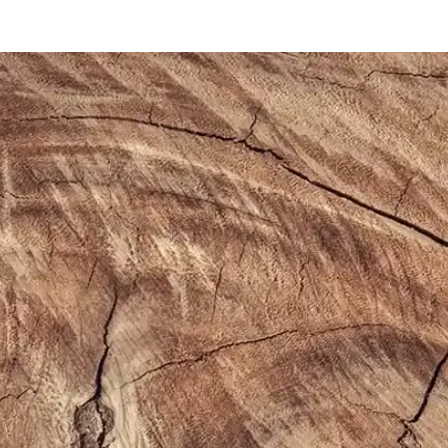
afif ve Dayanıklı Tasarım
ük kullanımda konfor sağlar, sade tasarımıyla farklı tarzlara uyum sağlar
lanımına Uygun Ayakkabı
yle günlük ve spor aktivitelerinde konfor sağlar, şık ve pratik tasarımı
abı Dayanıklılık ve Şıklık Sunar
klı malzemeleriyle günlük kullanım ve hafif aktiviteler için ideal, ra
z Çanta Modelleri ve Seçim Kriterleri
g ve çapraz çantalar, farklı markalar ve modellerle kullanım kolaylığı su
İnceleme ve Detaylar
e yüksek kaliteli yüzeyiyle öne çıkar. Parlak yüzeyi ve modern görünümüyl