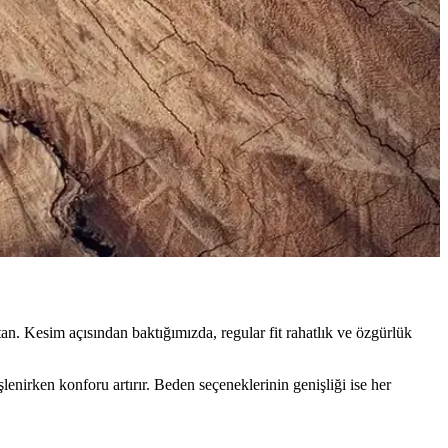
ve şık tercihleri keşfedin.
ve fonksiyonelliği bir arada yakalayın.
güçlendirin.
ftan. Kesim açısından baktığımızda, regular fit rahatlık ve özgürlük
şlenirken konforu artırır. Beden seçeneklerinin genişliği ise her