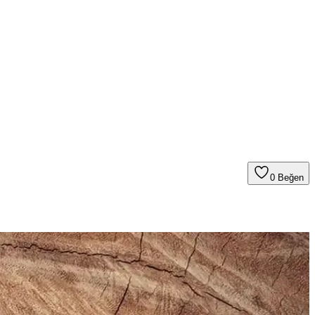
0
Beğen
.