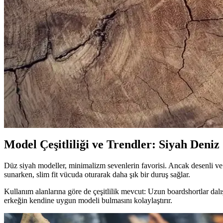
Bej Erkek Spor Ayakkabıları: Şıklık ve Konforun B
Bej erkek spor ayakkabıları, şıklık ve rahatlığı bir arada sunar. Çok yö
Erkekler İçin Uygun Spor Çantası Seçimi ve Trendl
Erkek spor çantası seçerken kapasite, malzeme, konfor ve tasarım gibi 
Erkek Siyah Spor Gömlekleri ile Şıklık ve Rahatlığı 
Modern erkekler için tasarlanan siyah spor gömlekler, rahatlık ve şıklı
Model Çeşitliliği ve Trendler: Siyah Deniz
Düz siyah modeller, minimalizm sevenlerin favorisi. Ancak desenli ve de
sunarken, slim fit vücuda oturarak daha şık bir duruş sağlar.
Kullanım alanlarına göre de çeşitlilik mevcut: Uzun boardshortlar dalış 
erkeğin kendine uygun modeli bulmasını kolaylaştırır.