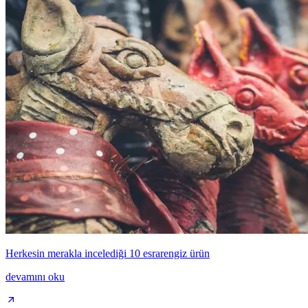
Herkesin merakla incelediği 10 esrarengiz ürün
devamını oku