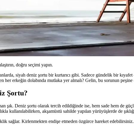
ılaştırın, doğru seçimi yapın.
nlarda, siyah deniz şortu bir kurtarıcı gibi. Sadece gündelik bir kıyafe
eden her erkeğin dolabında mutlaka yer almalı? Gelin, bu sorunun peşine
iz Şortu?
şık. Deniz şortu olarak tercih edildiğinde ise, hem sade hem de güçlü bi
ıkla kullanılabilirken, akşamüstü sahilde yapılan yürüyüşlerde de şıklı
klik sağlar. Kirlenmekten endişe etmeden özgürce hareket edebilirsiniz. 