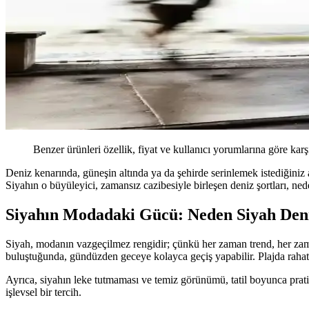
Benzer ürünleri özellik, fiyat ve kullanıcı yorumlarına göre karş
Deniz kenarında, güneşin altında ya da şehirde serinlemek istediğiniz a
Siyahın o büyüleyici, zamansız cazibesiyle birleşen deniz şortları, n
Siyahın Modadaki Gücü: Neden Siyah Den
Siyah, modanın vazgeçilmez rengidir; çünkü her zaman trend, her zaman 
buluştuğunda, gündüzden geceye kolayca geçiş yapabilir. Plajda rahatl
Ayrıca, siyahın leke tutmaması ve temiz görünümü, tatil boyunca prati
işlevsel bir tercih.