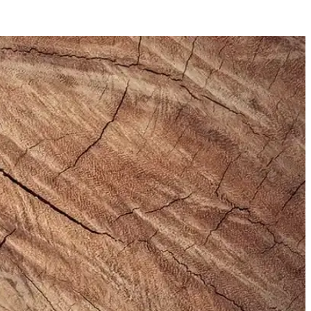
.
yla öne çıkar.
hat ve uzun ömürlü bir spor ayakkabısıdır.
nuyor. Seçim kriterleri detaylıca inceleniyor.
e resmi ve özel günlerde tercih edilir, dikkat çekici bir aksesuar