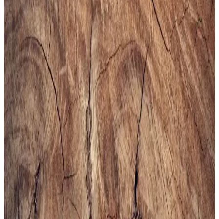
ideal, rahat ve uzun ömürlü bir spor ayakkabısıdır.
Erkekler İçin Fonksiyonel ve Kompakt Sling ve
Çapraz Çanta Modelleri ve Seçim Kriterleri
Erkekler için telefon, cüzdan ve eşyaları rahat taşıyan fonksiyonel
sling ve çapraz çantalar, farklı markalar ve modellerle kullanım
kolaylığı sunuyor. Seçim kriterleri detaylıca inceleniyor.
Altınyılz<dı>z Classics Erkek Lacivert Rugan
Kemer İnceleme ve Detaylar
Altınyılz<dı>z Classics'in lacivert rugan erkek kemeri, şık tasarımı
ve yüksek kaliteli yüzeyiyle öne çıkar. Parlak yüzeyi ve modern
görünümüyle resmi ve özel günlerde tercih edilir, dikkat çekici bir
aksesuar sunar.
Bej Erkek Spor Ayakkabıları: Şıklık ve Konforun
Bir Arada Sunulduğu Modeller
Bej erkek spor ayakkabıları, şıklık ve rahatlığı bir arada sunar. Çok
yönlü kullanımı ve trend modelleriyle gardırobunuza şıklık katın,
konforlu ve şık tercihleri keşfedin.