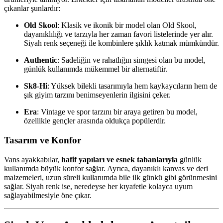
çıkanlar şunlardır:
Old Skool
: Klasik ve ikonik bir model olan Old Skool,
dayanıklılığı ve tarzıyla her zaman favori listelerinde yer alır.
Siyah renk seçeneği ile kombinlere şıklık katmak mümkündür.
Authentic
: Sadeliğin ve rahatlığın simgesi olan bu model,
günlük kullanımda mükemmel bir alternatiftir.
Sk8-Hi
: Yüksek bilekli tasarımıyla hem kaykaycıların hem de
şık giyim tarzını benimseyenlerin ilgisini çeker.
Era
: Vintage ve spor tarzını bir araya getiren bu model,
özellikle gençler arasında oldukça popülerdir.
Tasarım ve Konfor
Vans ayakkabılar,
hafif yapıları ve esnek tabanlarıyla
günlük
kullanımda büyük konfor sağlar. Ayrıca, dayanıklı kanvas ve deri
malzemeleri, uzun süreli kullanımda bile ilk günkü gibi görünmesini
sağlar. Siyah renk ise, neredeyse her kıyafetle kolayca uyum
sağlayabilmesiyle öne çıkar.