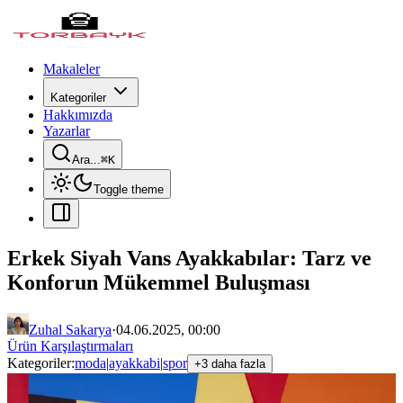
Makaleler
Kategoriler
Hakkımızda
Yazarlar
Ara...
⌘
K
Toggle theme
Erkek Siyah Vans Ayakkabılar: Tarz ve
Konforun Mükemmel Buluşması
Zuhal Sakarya
·
04.06.2025, 00:00
Ürün Karşılaştırmaları
Kategoriler:
moda
|
ayakkabi
|
spor
+3 daha fazla