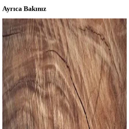
Ayrıca Bakınız
Gezer Yazlık Erkek Terlik: Konfor ve Şıklık Sunan
Hafif ve Dayanıklı Tasarım
Gezer Yazlık Erkek Terlik, hafif, şık ve dayanıklı malzemeleriyle
günlük kullanımda konfor sağlar, sade tasarımıyla farklı tarzlara
uyum sağlar.
Puma Shuffle 309668-25 Erkek Günlük ve Spor
Kullanımına Uygun Ayakkabı
Puma Shuffle 309668-25, hafif yastıklama ve dayanıklı taban
özellikleriyle günlük ve spor aktivitelerinde konfor sağlar, şık ve
pratik tasarımıyla öne çıkar.
Slazenger MAROON I Büyük Beden Erkek Spor
Ayakkabı Dayanıklılık ve Şıklık Sunar
Slazenger MAROON I büyük beden erkek sneaker, şık tasarımı ve
dayanıklı malzemeleriyle günlük kullanım ve hafif aktiviteler için