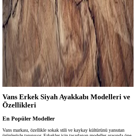
Erkekler İçin Uygun Spor Çantası Seçimi ve
Trendler Hakkında Kapsamlı Rehber
Erkek spor çantası seçerken kapasite, malzeme, konfor ve tasarım
gibi önemli faktörlere dikkat edin. Güncel modeller ve markalarla
tarzınızı ve fonksiyonelliği bir arada yakalayın.
Erkek Siyah Spor Gömlekleri ile Şıklık ve Rahatlığı
Bir Arada Yakalayın
Modern erkekler için tasarlanan siyah spor gömlekler, rahatlık ve
şıklığı bir arada sunar. Çok yönlü modelleri ve kombin önerileriyle
stilinizi güçlendirin.
Vans Erkek Siyah Ayakkabı Modelleri ve
Özellikleri
En Popüler Modeller
Vans markası, özellikle sokak stili ve kaykay kültürünü yansıtan
ürünleriyle tanınıyor. Erkekler için tasarlanan modeller arasında öne