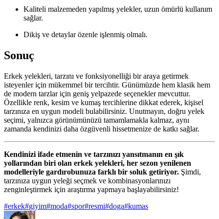
Kaliteli malzemeden yapılmış yelekler, uzun ömürlü kullanım
sağlar.
Dikiş ve detaylar özenle işlenmiş olmalı.
Sonuç
Erkek yelekleri, tarzını ve fonksiyonelliği bir araya getirmek
isteyenler için mükemmel bir tercihtir. Günümüzde hem klasik hem
de modern tarzlar için geniş yelpazede seçenekler mevcuttur.
Özellikle renk, kesim ve kumaş tercihlerine dikkat ederek, kişisel
tarzınıza en uygun modeli bulabilirsiniz. Unutmayın, doğru yelek
seçimi, yalnızca görünümünüzü tamamlamakla kalmaz, aynı
zamanda kendinizi daha özgüvenli hissetmenize de katkı sağlar.
Kendinizi ifade etmenin ve tarzınızı yansıtmanın en şık
yollarından biri olan erkek yelekleri, her sezon yenilenen
modelleriyle gardırobunuza farklı bir soluk getiriyor.
Şimdi,
tarzınıza uygun yeleği seçmek ve kombinasyonlarınızı
zenginleştirmek için araştırma yapmaya başlayabilirsiniz!
#
erkek
#
giyim
#
moda
#
spor
#
resmi
#
doga
#
kumas