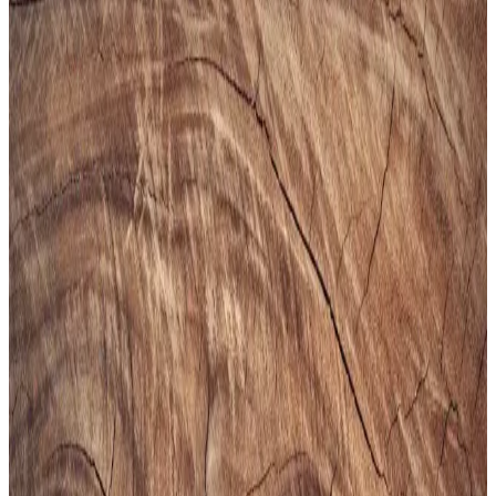
Gezer Yazlık Erkek Terlik, hafif, şık ve dayanıklı malzemeleriyle
günlük kullanımda konfor sağlar, sade tasarımıyla farklı tarzlara
uyum sağlar.
Puma Shuffle 309668-25 Erkek Günlük ve Spor
Kullanımına Uygun Ayakkabı
Puma Shuffle 309668-25, hafif yastıklama ve dayanıklı taban
özellikleriyle günlük ve spor aktivitelerinde konfor sağlar, şık ve
pratik tasarımıyla öne çıkar.
Slazenger MAROON I Büyük Beden Erkek Spor
Ayakkabı Dayanıklılık ve Şıklık Sunar
Slazenger MAROON I büyük beden erkek sneaker, şık tasarımı ve
dayanıklı malzemeleriyle günlük kullanım ve hafif aktiviteler için
ideal, rahat ve uzun ömürlü bir spor ayakkabısıdır.
Erkekler İçin Fonksiyonel ve Kompakt Sling ve
Çapraz Çanta Modelleri ve Seçim Kriterleri
Erkekler için telefon, cüzdan ve eşyaları rahat taşıyan fonksiyonel