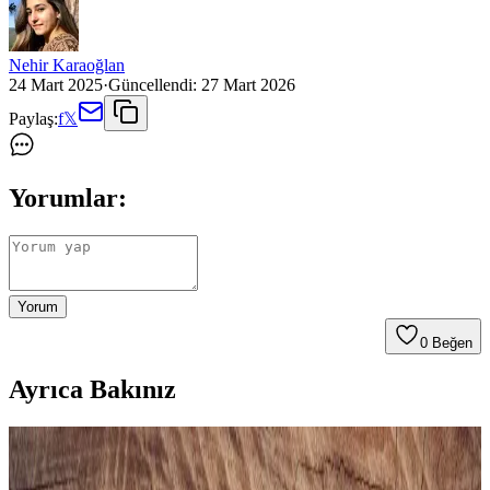
Nehir Karaoğlan
24 Mart 2025
·
Güncellendi:
27 Mart 2026
Paylaş:
f
𝕏
Yorumlar:
Yorum
0
Beğen
Ayrıca Bakınız
Gezer Yazlık Erkek Terlik: Konfor ve Şıklık Sunan
Hafif ve Dayanıklı Tasarım