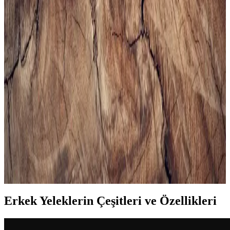
Bej erkek spor ayakkabıları, şıklık ve rahatlığı bir arada sunar. Çok
yönlü kullanımı ve trend modelleriyle gardırobunuza şıklık katın,
konforlu ve şık tercihleri keşfedin.
Erkekler İçin Uygun Spor Çantası Seçimi ve
Trendler Hakkında Kapsamlı Rehber
Erkek spor çantası seçerken kapasite, malzeme, konfor ve tasarım
gibi önemli faktörlere dikkat edin. Güncel modeller ve markalarla
tarzınızı ve fonksiyonelliği bir arada yakalayın.
Erkek Siyah Spor Gömlekleri ile Şıklık ve Rahatlığı
Bir Arada Yakalayın
Modern erkekler için tasarlanan siyah spor gömlekler, rahatlık ve
şıklığı bir arada sunar. Çok yönlü modelleri ve kombin önerileriyle
stilinizi güçlendirin.
Erkek Yeleklerin Çeşitleri ve Özellikleri