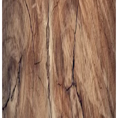
sling ve çapraz çantalar, farklı markalar ve modellerle kullanım
kolaylığı sunuyor. Seçim kriterleri detaylıca inceleniyor.
Altınyılz<dı>z Classics Erkek Lacivert Rugan
Kemer İnceleme ve Detaylar
Altınyılz<dı>z Classics'in lacivert rugan erkek kemeri, şık tasarımı
ve yüksek kaliteli yüzeyiyle öne çıkar. Parlak yüzeyi ve modern
görünümüyle resmi ve özel günlerde tercih edilir, dikkat çekici bir
aksesuar sunar.
Bej Erkek Spor Ayakkabıları: Şıklık ve Konforun
Bir Arada Sunulduğu Modeller
Bej erkek spor ayakkabıları, şıklık ve rahatlığı bir arada sunar. Çok
yönlü kullanımı ve trend modelleriyle gardırobunuza şıklık katın,
konforlu ve şık tercihleri keşfedin.
Erkekler İçin Uygun Spor Çantası Seçimi ve
Trendler Hakkında Kapsamlı Rehber
Erkek spor çantası seçerken kapasite, malzeme, konfor ve tasarım
gibi önemli faktörlere dikkat edin. Güncel modeller ve markalarla