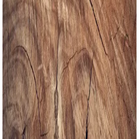
Ayakkabı Dayanıklılık ve Şıklık Sunar
Slazenger MAROON I büyük beden erkek sneaker, şık tasarımı ve
dayanıklı malzemeleriyle günlük kullanım ve hafif aktiviteler için
ideal, rahat ve uzun ömürlü bir spor ayakkabısıdır.
Erkekler İçin Fonksiyonel ve Kompakt Sling ve
Çapraz Çanta Modelleri ve Seçim Kriterleri
Erkekler için telefon, cüzdan ve eşyaları rahat taşıyan fonksiyonel
sling ve çapraz çantalar, farklı markalar ve modellerle kullanım
kolaylığı sunuyor. Seçim kriterleri detaylıca inceleniyor.
Altınyılz<dı>z Classics Erkek Lacivert Rugan
Kemer İnceleme ve Detaylar
Altınyılz<dı>z Classics'in lacivert rugan erkek kemeri, şık tasarımı
ve yüksek kaliteli yüzeyiyle öne çıkar. Parlak yüzeyi ve modern
görünümüyle resmi ve özel günlerde tercih edilir, dikkat çekici bir
aksesuar sunar.
Bej Erkek Spor Ayakkabıları: Şıklık ve Konforun
Bir Arada Sunulduğu Modeller