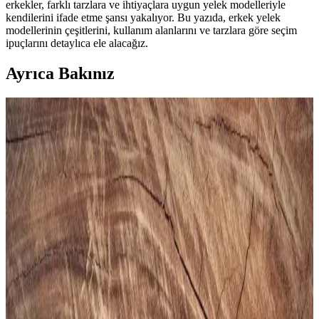
erkekler, farklı tarzlara ve ihtiyaçlara uygun yelek modelleriyle
kendilerini ifade etme şansı yakalıyor. Bu yazıda, erkek yelek
modellerinin çeşitlerini, kullanım alanlarını ve tarzlara göre seçim
ipuçlarını detaylıca ele alacağız.
Ayrıca Bakınız
Gezer Yazlık Erkek Terlik: Konfor ve Şıklık Sunan
Hafif ve Dayanıklı Tasarım
Gezer Yazlık Erkek Terlik, hafif, şık ve dayanıklı malzemeleriyle
günlük kullanımda konfor sağlar, sade tasarımıyla farklı tarzlara
uyum sağlar.
Puma Shuffle 309668-25 Erkek Günlük ve Spor
Kullanımına Uygun Ayakkabı
Puma Shuffle 309668-25, hafif yastıklama ve dayanıklı taban
özellikleriyle günlük ve spor aktivitelerinde konfor sağlar, şık ve
pratik tasarımıyla öne çıkar.
Slazenger MAROON I Büyük Beden Erkek Spor