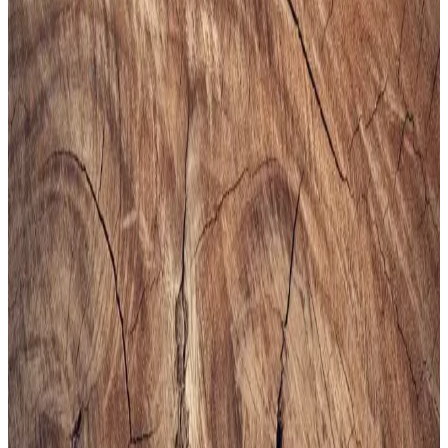
Ayakkabı Dayanıklılık ve Şıklık Sunar
Slazenger MAROON I büyük beden erkek sneaker, şık tasarımı ve
dayanıklı malzemeleriyle günlük kullanım ve hafif aktiviteler için
ideal, rahat ve uzun ömürlü bir spor ayakkabısıdır.
Erkekler İçin Fonksiyonel ve Kompakt Sling ve
Çapraz Çanta Modelleri ve Seçim Kriterleri
Erkekler için telefon, cüzdan ve eşyaları rahat taşıyan fonksiyonel
sling ve çapraz çantalar, farklı markalar ve modellerle kullanım
kolaylığı sunuyor. Seçim kriterleri detaylıca inceleniyor.
Altınyılz<dı>z Classics Erkek Lacivert Rugan
Kemer İnceleme ve Detaylar
Altınyılz<dı>z Classics'in lacivert rugan erkek kemeri, şık tasarımı
ve yüksek kaliteli yüzeyiyle öne çıkar. Parlak yüzeyi ve modern
görünümüyle resmi ve özel günlerde tercih edilir, dikkat çekici bir
aksesuar sunar.
Bej Erkek Spor Ayakkabıları: Şıklık ve Konforun
Bir Arada Sunulduğu Modeller