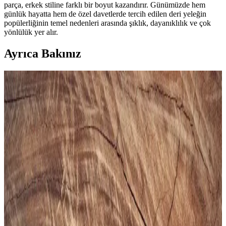
parça, erkek stiline farklı bir boyut kazandırır. Günümüzde hem
günlük hayatta hem de özel davetlerde tercih edilen deri yeleğin
popülerliğinin temel nedenleri arasında şıklık, dayanıklılık ve çok
yönlülük yer alır.
Ayrıca Bakınız
Gezer Yazlık Erkek Terlik: Konfor ve Şıklık Sunan
Hafif ve Dayanıklı Tasarım
Gezer Yazlık Erkek Terlik, hafif, şık ve dayanıklı malzemeleriyle
günlük kullanımda konfor sağlar, sade tasarımıyla farklı tarzlara
uyum sağlar.
Puma Shuffle 309668-25 Erkek Günlük ve Spor
Kullanımına Uygun Ayakkabı
Puma Shuffle 309668-25, hafif yastıklama ve dayanıklı taban
özellikleriyle günlük ve spor aktivitelerinde konfor sağlar, şık ve
pratik tasarımıyla öne çıkar.
Slazenger MAROON I Büyük Beden Erkek Spor