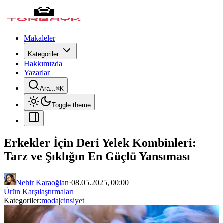
Makaleler
Kategoriler
Hakkımızda
Yazarlar
Ara...
⌘
K
Toggle theme
Erkekler İçin Deri Yelek Kombinleri:
Tarz ve Şıklığın En Güçlü Yansıması
Nehir Karaoğlan
·
08.05.2025, 00:00
Ürün Karşılaştırmaları
Kategoriler:
moda
|
cinsiyet