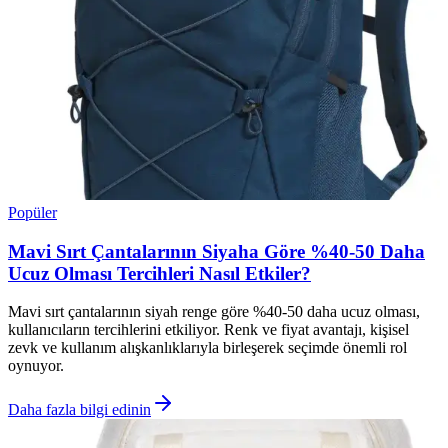
Popüler
Mavi Sırt Çantalarının Siyaha Göre %40-50 Daha
Ucuz Olması Tercihleri Nasıl Etkiler?
Mavi sırt çantalarının siyah renge göre %40-50 daha ucuz olması,
kullanıcıların tercihlerini etkiliyor. Renk ve fiyat avantajı, kişisel
zevk ve kullanım alışkanlıklarıyla birleşerek seçimde önemli rol
oynuyor.
Daha fazla bilgi edinin