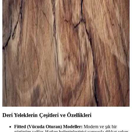
Bej erkek spor ayakkabıları, şıklık ve rahatlığı bir arada sunar. Çok
yönlü kullanımı ve trend modelleriyle gardırobunuza şıklık katın,
konforlu ve şık tercihleri keşfedin.
Erkekler İçin Uygun Spor Çantası Seçimi ve
Trendler Hakkında Kapsamlı Rehber
Erkek spor çantası seçerken kapasite, malzeme, konfor ve tasarım
gibi önemli faktörlere dikkat edin. Güncel modeller ve markalarla
tarzınızı ve fonksiyonelliği bir arada yakalayın.
Erkek Siyah Spor Gömlekleri ile Şıklık ve Rahatlığı
Bir Arada Yakalayın
Modern erkekler için tasarlanan siyah spor gömlekler, rahatlık ve
şıklığı bir arada sunar. Çok yönlü modelleri ve kombin önerileriyle
stilinizi güçlendirin.
Deri Yeleklerin Çeşitleri ve Özellikleri
Fitted (Vücuda Oturan) Modeller:
Modern ve şık bir
görünüm sağlar. Hatları belirginleştirici yapısıyla dikkat çeker.