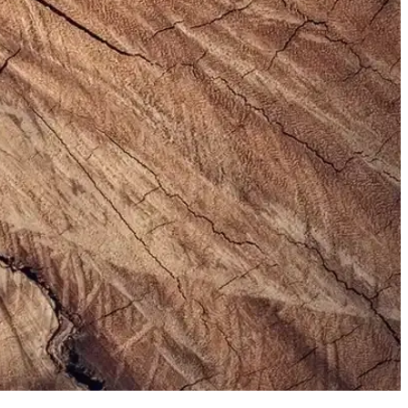
nuyor. Seçim kriterleri detaylıca inceleniyor.
e resmi ve özel günlerde tercih edilir, dikkat çekici bir aksesuar
ve şık tercihleri keşfedin.
ve fonksiyonelliği bir arada yakalayın.
güçlendirin.