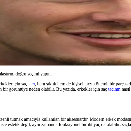
ılaştırın, doğru seçimi yapın.
kekler için saç
tacı
, hem şıklık hem de kişisel tarzın önemli bir parçası
 bir görüntüye neden olabilir. Bu yazıda, erkekler için saç
tacının
nasıl 
 düzenli tutmak amacıyla kullanılan bir aksesuardır. Modern erkek modası
dece estetik değil, aynı zamanda fonksiyonel bir ihtiyaç da olabilir; saçlar