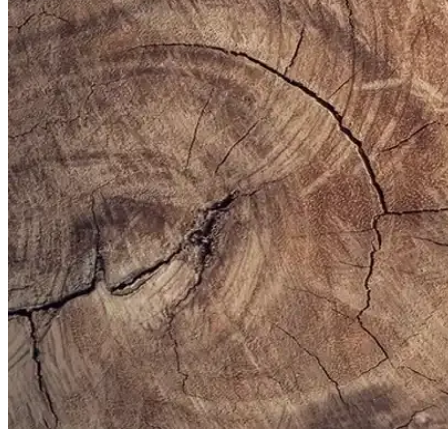
Erkekler İçin Fonksiyonel ve Kompakt Sling ve Çapra
Erkekler için telefon, cüzdan ve eşyaları rahat taşıyan fonksiyonel slin
Altınyılz<dı>z Classics Erkek Lacivert Rugan Kemer 
Altınyılz<dı>z Classics'in lacivert rugan erkek kemeri, şık tasarımı v
sunar.
Bej Erkek Spor Ayakkabıları: Şıklık ve Konforun B
Bej erkek spor ayakkabıları, şıklık ve rahatlığı bir arada sunar. Çok yö
Erkekler İçin Uygun Spor Çantası Seçimi ve Trendl
Erkek spor çantası seçerken kapasite, malzeme, konfor ve tasarım gibi 
Erkek Siyah Spor Gömlekleri ile Şıklık ve Rahatlığı 
Modern erkekler için tasarlanan siyah spor gömlekler, rahatlık ve şıklı