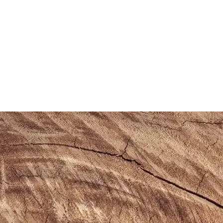
afif ve Dayanıklı Tasarım
ük kullanımda konfor sağlar, sade tasarımıyla farklı tarzlara uyum sağlar
lanımına Uygun Ayakkabı
yle günlük ve spor aktivitelerinde konfor sağlar, şık ve pratik tasarımı
abı Dayanıklılık ve Şıklık Sunar
klı malzemeleriyle günlük kullanım ve hafif aktiviteler için ideal, ra