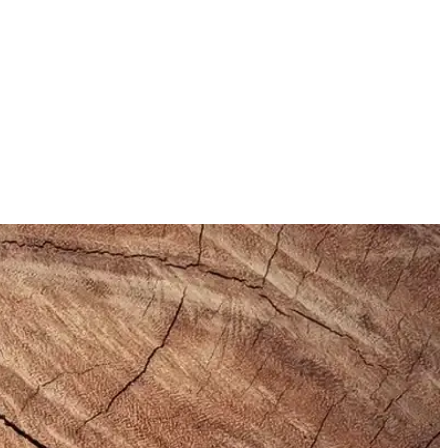
.
yla öne çıkar.
hat ve uzun ömürlü bir spor ayakkabısıdır.