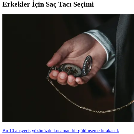
Erkekler İçin Saç Tacı Seçimi
Bu 10 alışveriş yüzünüzde kocaman bir gülümseme bırakacak