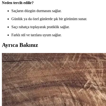
Neden tercih edilir?
Saçların düzgün durmasını sağlar.
Günlük ya da özel günlerde şık bir görünüm sunar.
Saçı rahatça toplayarak pratiklik sağlar.
Farklı stil ve tarzlara uyum sağlar.
Ayrıca Bakınız
Gezer Yazlık Erkek Terlik: Konfor ve Şıklık Sunan H
Gezer Yazlık Erkek Terlik, hafif, şık ve dayanıklı malzemeleriyle günl
Puma Shuffle 309668-25 Erkek Günlük ve Spor Kul
Puma Shuffle 309668-25, hafif yastıklama ve dayanıklı taban özellikleri
Slazenger MAROON I Büyük Beden Erkek Spor Ayakk
Slazenger MAROON I büyük beden erkek sneaker, şık tasarımı ve dayanı