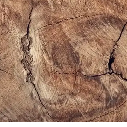
z Çanta Modelleri ve Seçim Kriterleri
g ve çapraz çantalar, farklı markalar ve modellerle kullanım kolaylığı su
İnceleme ve Detaylar
e yüksek kaliteli yüzeyiyle öne çıkar. Parlak yüzeyi ve modern görünümüyl
ir Arada Sunulduğu Modeller
nlü kullanımı ve trend modelleriyle gardırobunuza şıklık katın, konforlu 
er Hakkında Kapsamlı Rehber
önemli faktörlere dikkat edin. Güncel modeller ve markalarla tarzınızı 
Bir Arada Yakalayın
ğı bir arada sunar. Çok yönlü modelleri ve kombin önerileriyle stilinizi 