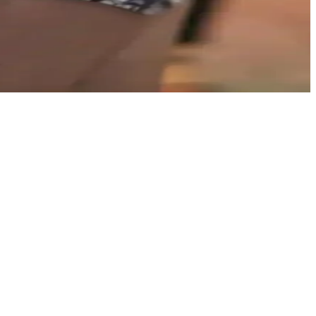
n, kullanıcılar estetik ve işlevselliği ön planda tutuyor.
lik gibi özelliklerle boyutlar ayrılır, ikinci el pazarları önemli