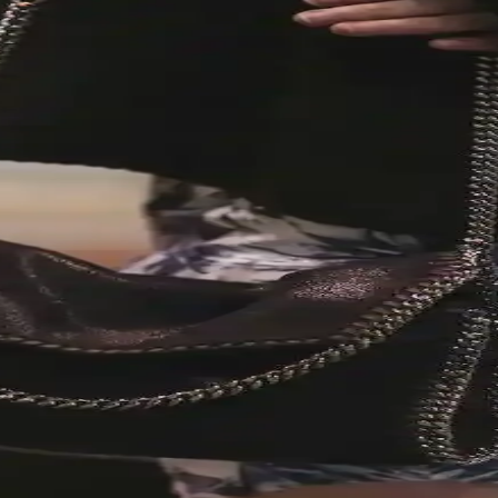
rımı ve Piyasa Değeri Analizi
la günlük kullanım ve seyahat için ideal. İkinci el piyasasında uygun f
Sosyal ve Kültürel Boyutları
el ifade ve kültürel farklılıklarla şekillenir. Stil, özgünlük ve mutlulukl
nlamlı Detayların Önemi
rın kendilerini ifade etme biçimini yansıtır. Doğum yılı, favori renk ve ilgi
İşçiliğinin Özgün Buluşması
e yüksek işçilik kalitesiyle lüks çanta pazarında estetik ve koleksiyon
 Kalitesi ve Tasarım Özellikleri
muşak keçi iç derisiyle lüks ve konfor sunuyor. Esnek tasarımıyla unisek
ve Kullanıcı Deneyimleri Üzerine Detaylı İnceleme