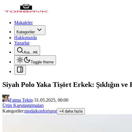
Makaleler
Kategoriler
Hakkımızda
Yazarlar
Ara...
⌘
K
Toggle theme
Siyah Polo Yaka Tişört Erkek: Şıklığın ve
Fatma Tekin
·
31.05.2025, 00:00
Ürün Karşılaştırmaları
Kategoriler:
moda
|
konfor
|
spor
+4 daha fazla