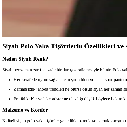
MAISON de SABRÉ Pikachu çantası, Pokémon temalı tasarımı ve kaliteli 
Stella McCartney Falabella Çanta Modelleri ve Boyut
Stella McCartney Falabella çanta serisi, mini, mini tote ve tiny boyutlar
kaynaklardır.
Siyah Polo Yaka Tişörtlerin Özellikleri ve 
Neden Siyah Renk?
Siyah her zaman zarif ve sade bir duruş sergilemesiyle bilinir. Polo yak
Her kıyafetle uyum sağlar: Jean şort chino ve hatta spor panto
Zamansızlık: Moda trendleri ne olursa olsun siyah her zaman şı
Pratiklik: Kir ve leke gösterme olasılığı düşük böylece bakım k
Malzeme ve Konfor
Kaliteli siyah polo yaka tişörtler genellikle pamuk ve pamuk karışımlı