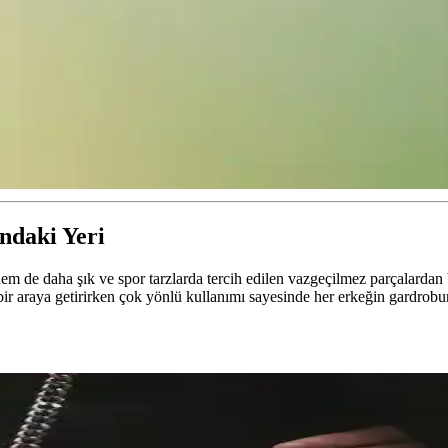
ndaki Yeri
e daha şık ve spor tarzlarda tercih edilen vazgeçilmez parçalardan bi
ğı bir araya getirirken çok yönlü kullanımı sayesinde her erkeğin gardrob
k Dengesinde El Çantası Seçimi
nıklılık ve fonksiyonelliği bir arada sunan modellerle günlük hayatın ih