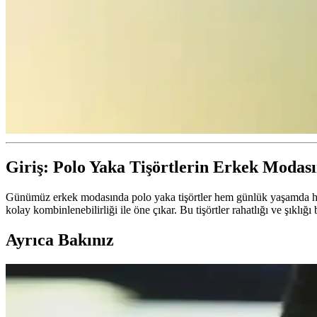
Giriş: Polo Yaka Tişörtlerin Erkek Modası
Günümüz erkek modasında polo yaka tişörtler hem günlük yaşamda hem d
kolay kombinlenebilirliği ile öne çıkar. Bu tişörtler rahatlığı ve şıklı
Ayrıca Bakınız
30'lu Yaşlardaki Anneler İçin Moda ve Fonksiyonelli
30'lu yaşlardaki anneler için el çantası seçimi, modaya uygunluk, daya