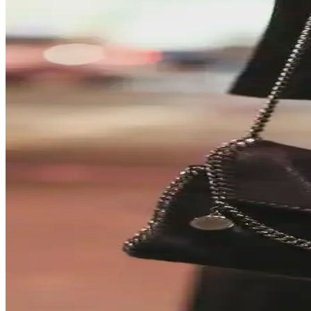
Dooney & Bourke Janine Çantası: Dayanıklı Deri Tasa
Dooney & Bourke Janine çantası, dayanıklı deri yapısı ve şık tasarımıy
Çocukça Bulunan Çanta Tasarımları ve Stil Algısının 
Çanta tasarımlarında renkli ve neşeli modellerin 'çocukça' algısı, bireys
Kişisel Özelliklerle Çanta Seçimi: İsim, İnisiyal ve A
İsim, inisiyal ve kişisel sembollerle bağlantılı çanta seçimi, kullanıcıla
Opus Emiliano Aemilianus Mini Çantası: Sanat ve El 
Opus Emiliano'nun Aemilianus Mini modeli, özgün geometrik tasarımı v
Gucci Jackie Çantanın Yeni Büyük Boy Versiyonu: Deri
Gucci Jackie çantanın yeni büyük boy versiyonu, taneli dış deri ve yu
MAISON de SABRÉ Pikachu Çantası: Tasarım, Kalite 