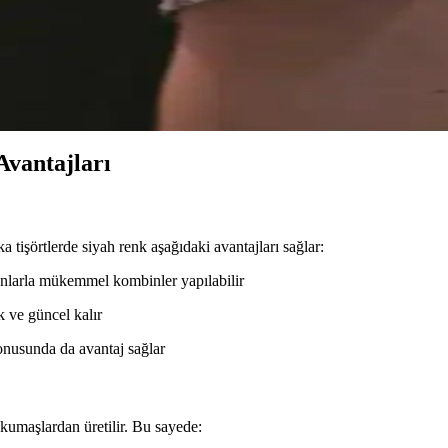
derisiyle dikkat çekiyor. Fermuarsız yapısı güvenlik endişesi yaratırke
 Ayrımları Hakkında Detaylı Bilgi
ıyla farklı kullanım ihtiyaçlarına hitap eder. Askı uzunluğu ve katlanabilir
Avantajları
a tişörtlerde siyah renk aşağıdaki avantajları sağlar:
lonlarla mükemmel kombinler yapılabilir
k ve güncel kalır
onusunda da avantaj sağlar
 kumaşlardan üretilir. Bu sayede: