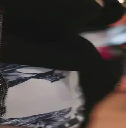
iyatlı, manevi değeri yüksek bir seçenek sunar.
a anlam kazanır.
 alanları da seçimleri etkiler.
 değeri sunuyor.
s kullanım imkanı sağlıyor ve dayanıklılığıyla öne çıkıyor.