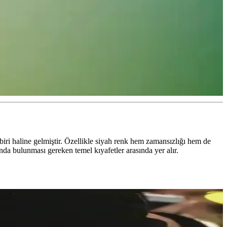
ri haline gelmiştir. Özellikle siyah renk hem zamansızlığı hem de
unda bulunması gereken temel kıyafetler arasında yer alır.
tiyaçlarına cevap verir. Markalar ve malzeme tercihleri önemlidir.