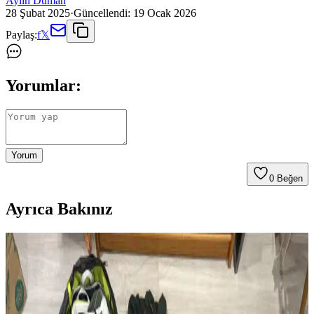
Aylin Duman
28 Şubat 2025
·
Güncellendi:
19 Ocak 2026
Paylaş:
f
𝕏
Yorumlar:
Yorum
0
Beğen
Ayrıca Bakınız
Modifiye Edilmiş Vintage REI Sırt Çantası: Hafiflik
ve Fonksiyonellik Üzerine Teknik İnceleme
Vintage REI sırt çantasının modifikasyonları, hafiflik ve
fonksiyonelliği artırarak günlük kullanım ve seyahat için optimize