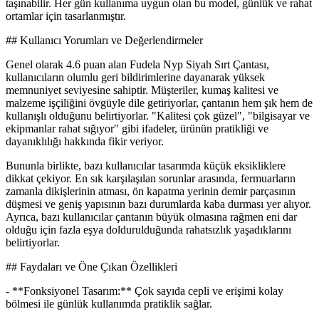
taşınabilir. Her gün kullanıma uygun olan bu model, günlük ve rahat
ortamlar için tasarlanmıştır.
## Kullanıcı Yorumları ve Değerlendirmeler
Genel olarak 4.6 puan alan Fudela Nyp Siyah Sırt Çantası,
kullanıcıların olumlu geri bildirimlerine dayanarak yüksek
memnuniyet seviyesine sahiptir. Müşteriler, kumaş kalitesi ve
malzeme işçiliğini övgüyle dile getiriyorlar, çantanın hem şık hem de
kullanışlı olduğunu belirtiyorlar. "Kalitesi çok güzel", "bilgisayar ve
ekipmanlar rahat sığıyor" gibi ifadeler, ürünün pratikliği ve
dayanıklılığı hakkında fikir veriyor.
Bununla birlikte, bazı kullanıcılar tasarımda küçük eksikliklere
dikkat çekiyor. En sık karşılaşılan sorunlar arasında, fermuarların
zamanla dikişlerinin atması, ön kapatma yerinin demir parçasının
düşmesi ve geniş yapısının bazı durumlarda kaba durması yer alıyor.
Ayrıca, bazı kullanıcılar çantanın büyük olmasına rağmen eni dar
olduğu için fazla eşya doldurulduğunda rahatsızlık yaşadıklarını
belirtiyorlar.
## Faydaları ve Öne Çıkan Özellikleri
- **Fonksiyonel Tasarım:** Çok sayıda cepli ve erişimi kolay
bölmesi ile günlük kullanımda pratiklik sağlar.