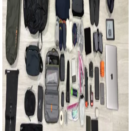
Evergoods CPL16 Sırt Çantası: Minimal Tasarım ve
Fonksiyonellik Üzerine 6 Aylık Değerlendirme
Evergoods CPL16, su şişesi cebi olmadan tasarım bütünlüğü ve
kullanım kolaylığı sunar. 16 litrelik kapasitesi, dayanıklı malzemesi
ve dengeli yapısıyla günlük kullanım ve kısa seyahatler için
uygundur.
Able Carry Max EDC ve Aer Travel Pack 4 28L (X-
Pac) Sırt Çantası Karşılaştırması
Able Carry Max EDC ve Aer Travel Pack 4 28L sırt çantaları,
malzeme kalitesi, taşıma konforu ve organizasyon özellikleriyle
günlük kullanım ve seyahat ihtiyaçlarına farklı çözümler sunuyor.
50 Günlük Güney Avrupa Seyahati İçin Minimalist
Tek Çanta Hazırlığı ve İpuçları
Güney Avrupa'da 50 gün süren seyahatte sadece 35 litrelik sırt
çantası kullanılarak hafiflik ve işlevsellik ön planda tutuldu. Kıyafet,
teknoloji ve bakım önerileriyle minimal seyahat deneyimi anlatılıyor.