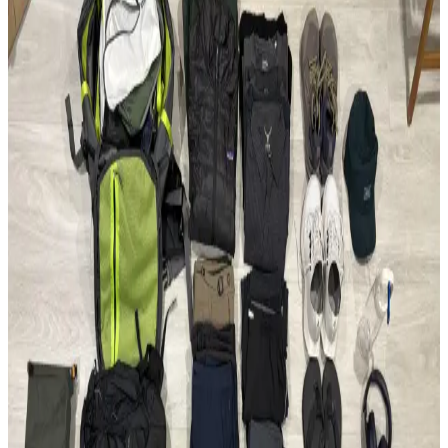
edilmiştir. Teknik müdahaleler ergonomi ve dayanıklılığı
güçlendirmektedir.
Çoklu Sırt Çantası Koleksiyonu ve Onebag Seyahat
Konseptinde Kullanım İncelemesi
Çeşitli sırt çantalarının kullanım alanları, özellikleri ve onebag
seyahat konseptindeki rolleri incelenerek, ideal çanta seçimi ve
fonksiyonellik dengesi üzerine kapsamlı bilgiler sunulmaktadır.
Fjällräven Kånken 16L ile 15 Günlük Yaz
Seyahatinde Hafif ve Verimli Paketleme
Fjällräven Kånken 16L sırt çantasıyla 15 günlük yaz seyahati için
hafif ve düzenli paketleme yöntemleri, ergonomik özellikler ve
seyahat deneyimleri detaylandırılıyor.
22.5L ve Kişisel Eşya ile Seyahat veya Tek 30L Sırt
Çantası Tercihi: Hava Yolu Kısıtlamaları ve Konfor
Seyahatlerde 22.5L sırt çantası ve kişisel eşya kombinasyonu ile tek
28-30L sırt çantası arasındaki avantajlar, hava yolu kısıtlamaları ve
taşıma konforu açısından karşılaştırılıyor.