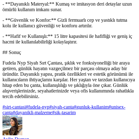
- **Dayanıklı Materyal:** Kumaş ve imitasyon deri detaylar uzun
ömürlü kullanım imkanı sunar.
- **Güvenlik ve Konfor:** Gizli fermuarlı cep ve yastıklı tutma
kolu ile kullanıcı güvenliği ve konforu artırılır.
- **Hafif ve Kullanışlı:** 15 litre kapasitesi ile hafifliği ve geniş iç
hacmi ile kullanılabilirliği kolaylaştırır.
## Sonuç
Fudela Nyp Siyah Sırt Çantası, şıklık ve fonksiyonelliği bir araya
getiren, günlük hayatın vazgeçilmez bir parçası olmaya aday bir
üründür. Dayanıklı yapısı, pratik özellikleri ve estetik görünümü ile
kullanıcıların ihtiyaçlarını karşılar. Her yaştan ve tarzdan kullanıcıya
hitap eden bu çanta, kullanışlılığı ve şıklığıyla öne çıkar. Günlük
alışverişlerinizde, seyahatlerinizde veya ofis kullanımında rahatlıkla
tercih edebilirsiniz.
#
sirt-cantasi
#
fudela-nyp
#
siyah-canta
#
gunluk-kullanim
#
unisex-
canta
#
dayanikli-malzeme
#
sik-tasarim