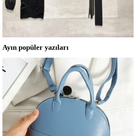
2026 Asya ve Okyanusya Sırt Çantası Seyahati İçin
Ekipman ve Planlama Rehberi
2026'da başlayacak Asya ve Okyanusya sırt çantası seyahati için
detaylı ekipman ve planlama önerileri sunulmaktadır. Seyahat rotası,
aktiviteler ve ağırlık dengesi üzerinde durulmuştur.
Ayın popüler yazıları