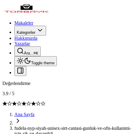
Makaleler
Kategoriler
Hakkımızda
Yazarlar
Ara...
⌘
K
Toggle theme
Değerlendirme
3.9
/
5
Ana Sayfa
fudela-nyp-siyah-unisex-sirt-cantasi-gunluk-ve-ofis-kullanimi-
icin-sik-ve-dayanikli