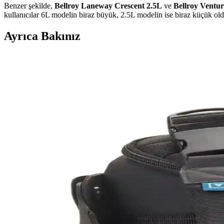
Benzer şekilde,
Bellroy Laneway Crescent 2.5L
ve
Bellroy Ventur
kullanıcılar 6L modelin biraz büyük, 2.5L modelin ise biraz küçük old
Ayrıca Bakınız
Taşınabilir ve Katlanabilir Çantaların Evrimi: Nanob
Nanobag Sling ve benzeri katlanabilir çantalar, seyahat ve günlük kullan
Havalimanı Seyahatleri İçin En Uygun Sling ve Cross
Havalimanı seyahatlerinde kullanıma uygun sling ve crossbody çantalar,
modellerini ön plana çıkarıyor.
Peak Designs Everyday 10L Sling ve Thule Aion 40
Peak Designs Everyday 10L sling ve Thule Aion 40L sırt çantası, kayı
Erkekler İçin Fonksiyonel ve Kompakt Sling ve Çapra
Erkekler için telefon, cüzdan ve eşyaları rahat taşıyan fonksiyonel slin