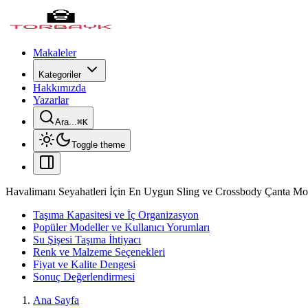
Makaleler
Kategoriler
Hakkımızda
Yazarlar
Ara...
⌘
K
Toggle theme
Havalimanı Seyahatleri İçin En Uygun Sling ve Crossbody Çanta Mod
Taşıma Kapasitesi ve İç Organizasyon
Popüler Modeller ve Kullanıcı Yorumları
Su Şişesi Taşıma İhtiyacı
Renk ve Malzeme Seçenekleri
Fiyat ve Kalite Dengesi
Sonuç Değerlendirmesi
Ana Sayfa