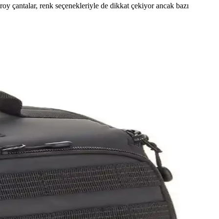
ellroy çantalar, renk seçenekleriyle de dikkat çekiyor ancak bazı
 faktörler alternatif modellerle değerlendirilir.
öne çıkıyor. Kullanıcı deneyimleri, Toshi, Bellroy ve Alpaka
 Çözümü
sağlayan fonksiyonel bir taşıma çözümü sunuyor.
nuyor. Seçim kriterleri detaylıca inceleniyor.