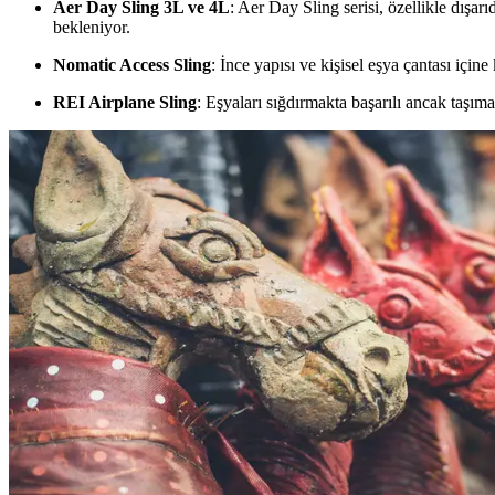
Aer Day Sling 3L ve 4L
: Aer Day Sling serisi, özellikle dışa
bekleniyor.
Nomatic Access Sling
: İnce yapısı ve kişisel eşya çantası için
REI Airplane Sling
: Eşyaları sığdırmakta başarılı ancak taşım