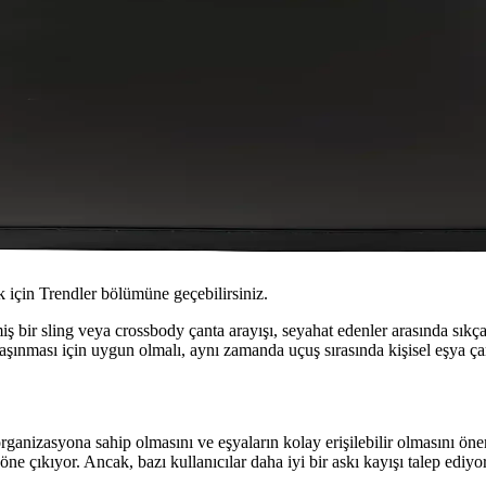
için Trendler bölümüne geçebilirsiniz.
ş bir sling veya crossbody çanta arayışı, seyahat edenler arasında sık
şınması için uygun olmalı, aynı zamanda uçuş sırasında kişisel eşya çant
organizasyona sahip olmasını ve eşyaların kolay erişilebilir olmasını ö
 çıkıyor. Ancak, bazı kullanıcılar daha iyi bir askı kayışı talep ediyor