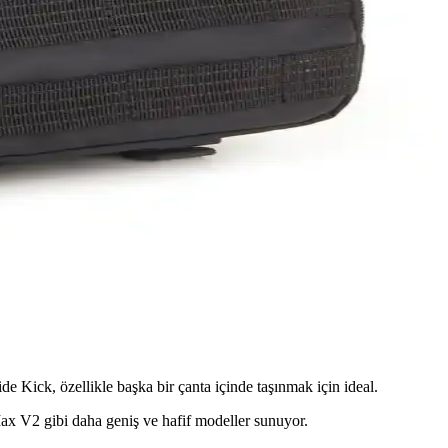
hat ve günlük ihtiyaçlar belirleyicidir.
ilde taşımanızı sağlar.
 ile çok yönlü kullanım sunuyor.
erbank boyutu ve çanta genişliği tercihleri etkiliyor.
de Kick, özellikle başka bir çanta içinde taşınmak için ideal.
h Max V2 gibi daha geniş ve hafif modeller sunuyor.