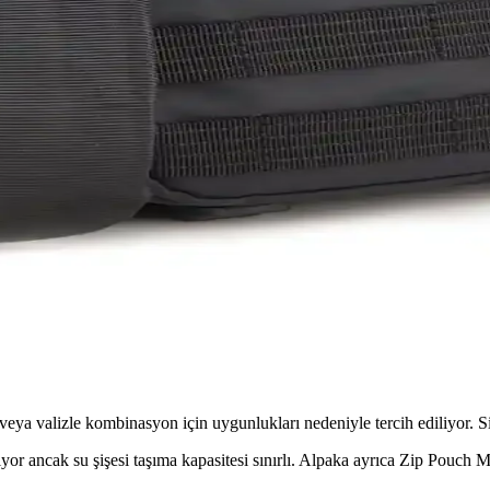
arı ve Dezavantajları
sından farklı avantajlar sunar. Kullanım amacına göre tercih değişir, seya
onel Günlük Kullanım Aksesuarı
ellik ve çok bölmeli tasarımıyla günlük ihtiyaçlarınızı düzenli ve şık şek
tası Özellikleriyle Çok Yönlü Kullanım
ir içi kullanımda esneklik sağlıyor. Dayanıklı malzeme ve laptop koruması
k ve Konfor Kriterleri
konforu önemli. USB-C şarj sistemleri adaptör ihtiyacını azaltırken, pow
ı veya valizle kombinasyon için uygunlukları nedeniyle tercih ediliyor. Si
niliyor ancak su şişesi taşıma kapasitesi sınırlı. Alpaka ayrıca Zip Pouc