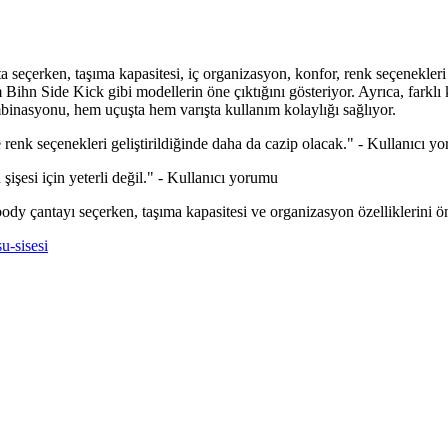
çerken, taşıma kapasitesi, iç organizasyon, konfor, renk seçenekleri ve s
ihn Side Kick gibi modellerin öne çıktığını gösteriyor. Ayrıca, farklı k
nasyonu, hem uçuşta hem varışta kullanım kolaylığı sağlıyor.
enk seçenekleri geliştirildiğinde daha da cazip olacak." - Kullanıcı y
şişesi için yeterli değil." - Kullanıcı yorumu
body çantayı seçerken, taşıma kapasitesi ve organizasyon özelliklerini ö
su-sisesi