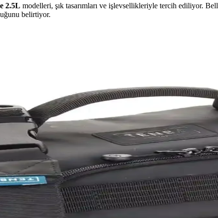
e 2.5L
modelleri, şık tasarımları ve işlevsellikleriyle tercih ediliyor. B
uğunu belirtiyor.
ag ve Alternatif Modellerin İncelenmesi
ımda taşınabilirlik ve dayanıklılık sunar. Su geçirmezlik ve kapasite gibi
body Çanta Modelleri ve Kullanıcı Deneyimleri
 taşıma kapasitesi, iç organizasyon ve su şişesi taşıma özellikleriyle 
L Sırt Çantası Kombinasyonunun Fonksiyonel Taşıma
ş ve sap bağlantılarıyla hareket halindeyken eşyaların sabitlenmesini 
z Çanta Modelleri ve Seçim Kriterleri
g ve çapraz çantalar, farklı markalar ve modellerle kullanım kolaylığı su