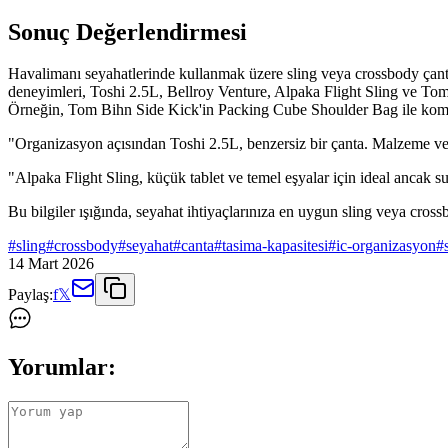
Sonuç Değerlendirmesi
Havalimanı seyahatlerinde kullanmak üzere sling veya crossbody çanta se
deneyimleri, Toshi 2.5L, Bellroy Venture, Alpaka Flight Sling ve Tom B
Örneğin, Tom Bihn Side Kick'in Packing Cube Shoulder Bag ile kombi
"Organizasyon açısından Toshi 2.5L, benzersiz bir çanta. Malzeme ve r
"Alpaka Flight Sling, küçük tablet ve temel eşyalar için ideal ancak su 
Bu bilgiler ışığında, seyahat ihtiyaçlarınıza en uygun sling veya cross
#
sling
#
crossbody
#
seyahat
#
canta
#
tasima-kapasitesi
#
ic-organizasyon
#
14 Mart 2026
Paylaş:
f
𝕏
Yorumlar: