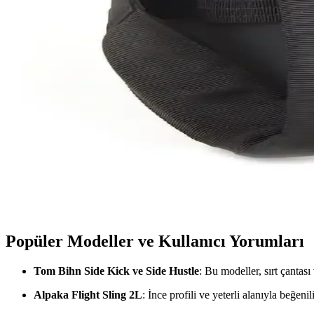
EDC için Sling ve Sırt Çantası Kullanımının Avantajl
Sling ve sırt çantası kullanımı, eşyaların düzeni ve erişim kolaylığı açı
Bullcaptain Erkek Deri Sling Çanta: Şık ve Fonksiy
Bullcaptain erkek deri sling çanta, yüksek kaliteli deri, su geçirmez öz
4.5 Litrelik Sling Çanta ve Gizli 18 Litrelik Sırt Çan
4.5 litrelik sling çanta, gizli 18 litrelik sırt çantasına dönüşerek şeh
Teknoloji Çantası ve Sling Seçiminde Alan, Uyumlulu
Teknoloji çantası seçiminde cihaz uyumluluğu, alan ihtiyacı ve taşıma 
Popüler Modeller ve Kullanıcı Yorumları
Tom Bihn Side Kick ve Side Hustle
: Bu modeller, sırt çantas
Alpaka Flight Sling 2L
: İnce profili ve yeterli alanıyla beğe