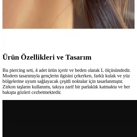
bakım önerileriyle ürün hakkında kapsamlı bilgiler sunuluyor.
Arescollection Piercingleri Karşılaştırması: Cerrahi
Çelik ve Zirkon Taşlı Modeller
Arescollection'un iki farklı piercing modeli olan cerrahi çelik halka
ve kararmaz zirkon taşlı halka küpeyi detaylı karşılaştırıyoruz.
Ürün Özellikleri ve Tasarım
Bu piercing seti, 4 adet ürün içerir ve beden olarak L ölçüsündedir.
Modern tasarımıyla gençlerin ilgisini çekerken, farklı kulak ve yüz
bölgelerine uyum sağlayacak çeşitli noktalar için tasarlanmıştır.
Zirkon taşların kullanımı, takıya zarif bir parlaklık katmakta ve her
bakışta gözleri cezbetmektedir.