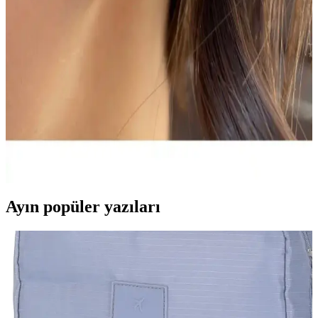
Arescollection Cerrahi Çelik Zirkon Taşlı Gümüş
Renk Göbek Piercingi İnceleme ve Değerlendirme
Arescollection'un cerrahi çelik zirkon taşlı göbek piercingi, şık
tasarımı ve dayanıklılığıyla öne çıkıyor. Kullanıcı yorumları ve
bakım önerileriyle ürün hakkında kapsamlı bilgiler sunuluyor.
Arescollection Piercingleri Karşılaştırması: Cerrahi
Çelik ve Zirkon Taşlı Modeller
Arescollection'un iki farklı piercing modeli olan cerrahi çelik halka
ve kararmaz zirkon taşlı halka küpeyi detaylı karşılaştırıyoruz.
Ayın popüler yazıları