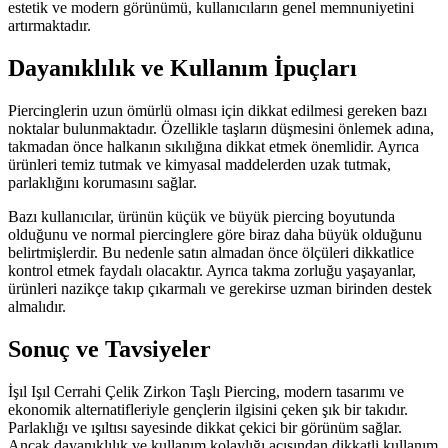
estetik ve modern görünümü, kullanıcıların genel memnuniyetini
artırmaktadır.
Dayanıklılık ve Kullanım İpuçları
Piercinglerin uzun ömürlü olması için dikkat edilmesi gereken bazı
noktalar bulunmaktadır. Özellikle taşların düşmesini önlemek adına,
takmadan önce halkanın sıkılığına dikkat etmek önemlidir. Ayrıca
ürünleri temiz tutmak ve kimyasal maddelerden uzak tutmak,
parlaklığını korumasını sağlar.
Bazı kullanıcılar, ürünün küçük ve büyük piercing boyutunda
olduğunu ve normal piercinglere göre biraz daha büyük olduğunu
belirtmişlerdir. Bu nedenle satın almadan önce ölçüleri dikkatlice
kontrol etmek faydalı olacaktır. Ayrıca takma zorluğu yaşayanlar,
ürünleri nazikçe takıp çıkarmalı ve gerekirse uzman birinden destek
almalıdır.
Sonuç ve Tavsiyeler
İşıl Işıl Cerrahi Çelik Zirkon Taşlı Piercing, modern tasarımı ve
ekonomik alternatifleriyle gençlerin ilgisini çeken şık bir takıdır.
Parlaklığı ve ışıltısı sayesinde dikkat çekici bir görünüm sağlar.
Ancak dayanıklılık ve kullanım kolaylığı açısından dikkatli kullanım