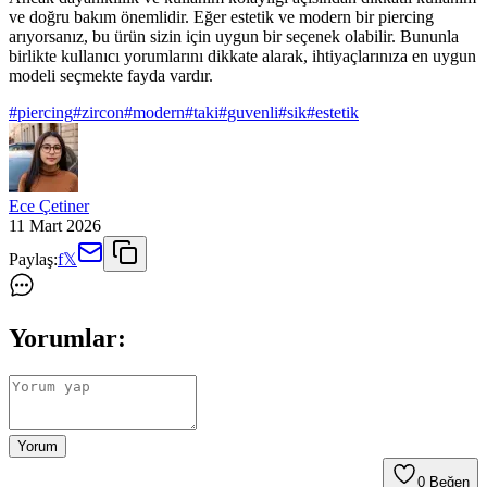
ve doğru bakım önemlidir. Eğer estetik ve modern bir piercing
arıyorsanız, bu ürün sizin için uygun bir seçenek olabilir. Bununla
birlikte kullanıcı yorumlarını dikkate alarak, ihtiyaçlarınıza en uygun
modeli seçmekte fayda vardır.
#
piercing
#
zircon
#
modern
#
taki
#
guvenli
#
sik
#
estetik
Ece Çetiner
11 Mart 2026
Paylaş:
f
𝕏
Yorumlar:
Yorum
0
Beğen