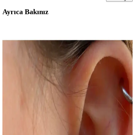
Ayrıca Bakınız
İşıl Işıl Cerrahi Çelik Zirkon Taşlı Piercing: Modern
ve Şık Takı Seçenekleri
Parlak yüzeyi ve modern tasarımıyla dikkat çeken zircon taşlı
piercing, çeşitli yüz bölgelerine uyum sağlar, uzun ömürlü ve şık bir
aksesuar seçeneği sunar.
VLM AKSESUAR Cerrahi Çelik Piercing: Güvenli
ve Şık Kulak ve Yüz Piercingleri
VLM AKSESUAR'ın cerrahi çelik piercingleri, yüksek kalite,
dayanıklılık ve estetik sunar. Farklı bölgeler için uygun ve güvenli
tasarımıyla tarzınızı tamamlar.
Köprü Piercing Nedir ve Moda Dünyasında Nasıl
Popülerlik Kazanıyor
Köprü piercing, burun ve alın bölgesinde yapılan dikkat çekici vücut