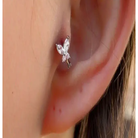
takısı trendidir. Estetik ve ifade gücü yüksek olan bu tarz, moda ve
kişisel tarzın önemli parçalarından biri haline gelmiştir.
Vücut Aksesuarları Moda ve Kendini İfade Etmenin
Güncel Yöntemleri
Vücut aksesuarları, kişisel tarzı yansıtan ve moda dünyasında
kendini gösteren önemli unsurlardır. Tarihsel kökenleri ve güncel
trendleriyle, kendinizi özgürce ifade etmenin yollarını keşfedin.
Sacce Marka Piercing Modelleri Karşılaştırması:
Renkli Halka ve Çiçek Tasarımı
Sacce'nin renkli halka ve çiçek piercing modellerinin özellikleri,
malzeme ve kullanıcı deneyimleriyle karşılaştırması. Dayanıklılık ve
tasarım detaylarıyla ilgili bilinçli kararlar alın.
Vilma Aksesuar Kristal Taşlı ve Cerrahi Çelik
Piercing Karşılaştırması
Vilma Aksesuar'ın Kristal Taşlı ve Cerrahi Çelik Piercing ürünleri
arasındaki özellikler, kullanıcı yorumları ve tasarım farklarını
detaylandıran kapsamlı karşılaştırma.