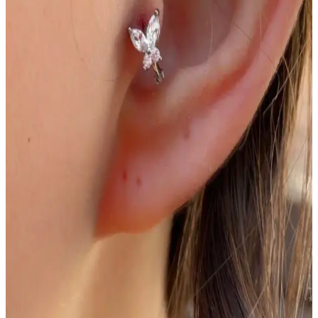
Vücut aksesuarları, kişisel tarzı yansıtan ve moda dünyasında
kendini gösteren önemli unsurlardır. Tarihsel kökenleri ve güncel
trendleriyle, kendinizi özgürce ifade etmenin yollarını keşfedin.
Sacce Marka Piercing Modelleri Karşılaştırması:
Renkli Halka ve Çiçek Tasarımı
Sacce'nin renkli halka ve çiçek piercing modellerinin özellikleri,
malzeme ve kullanıcı deneyimleriyle karşılaştırması. Dayanıklılık ve
tasarım detaylarıyla ilgili bilinçli kararlar alın.
Vilma Aksesuar Kristal Taşlı ve Cerrahi Çelik
Piercing Karşılaştırması
Vilma Aksesuar'ın Kristal Taşlı ve Cerrahi Çelik Piercing ürünleri
arasındaki özellikler, kullanıcı yorumları ve tasarım farklarını
detaylandıran kapsamlı karşılaştırma.
Arescollection Cerrahi Çelik Zirkon Taşlı Gümüş
Renk Göbek Piercingi İnceleme ve Değerlendirme
Arescollection'un cerrahi çelik zirkon taşlı göbek piercingi, şık
tasarımı ve dayanıklılığıyla öne çıkıyor. Kullanıcı yorumları ve