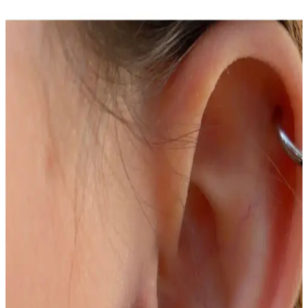
ve Şık Takı Seçenekleri
Parlak yüzeyi ve modern tasarımıyla dikkat çeken zircon taşlı
piercing, çeşitli yüz bölgelerine uyum sağlar, uzun ömürlü ve şık bir
aksesuar seçeneği sunar.
VLM AKSESUAR Cerrahi Çelik Piercing: Güvenli
ve Şık Kulak ve Yüz Piercingleri
VLM AKSESUAR'ın cerrahi çelik piercingleri, yüksek kalite,
dayanıklılık ve estetik sunar. Farklı bölgeler için uygun ve güvenli
tasarımıyla tarzınızı tamamlar.
Köprü Piercing Nedir ve Moda Dünyasında Nasıl
Popülerlik Kazanıyor
Köprü piercing, burun ve alın bölgesinde yapılan dikkat çekici vücut
takısı trendidir. Estetik ve ifade gücü yüksek olan bu tarz, moda ve
kişisel tarzın önemli parçalarından biri haline gelmiştir.
Vücut Aksesuarları Moda ve Kendini İfade Etmenin
Güncel Yöntemleri